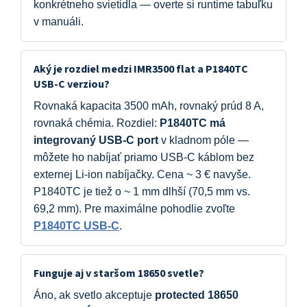
konkrétneho svietidla — overte si runtime tabuľku
v manuáli.
Aký je rozdiel medzi IMR3500 flat a P1840TC
USB-C verziou?
Rovnaká kapacita 3500 mAh, rovnaký prúd 8 A,
rovnaká chémia. Rozdiel:
P1840TC má
integrovaný USB-C port
v kladnom póle —
môžete ho nabíjať priamo USB-C káblom bez
externej Li-ion nabíjačky. Cena ~ 3 € navyše.
P1840TC je tiež o ~ 1 mm dlhší (70,5 mm vs.
69,2 mm). Pre maximálne pohodlie zvoľte
P1840TC USB-C
.
Funguje aj v staršom 18650 svetle?
Áno, ak svetlo akceptuje
protected 18650