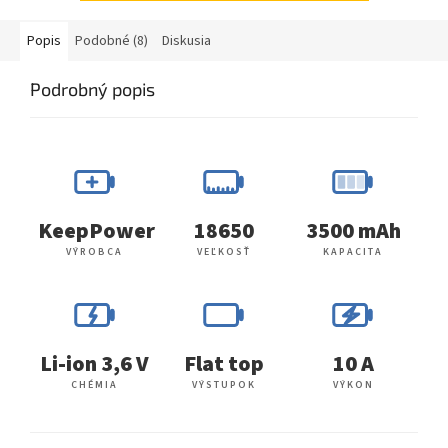
Popis
Podobné (8)
Diskusia
Podrobný popis
KeepPower
18650
3500 mAh
VÝROBCA
VEĽKOSŤ
KAPACITA
Li-ion 3,6 V
Flat top
10 A
CHÉMIA
VÝSTUPOK
VÝKON