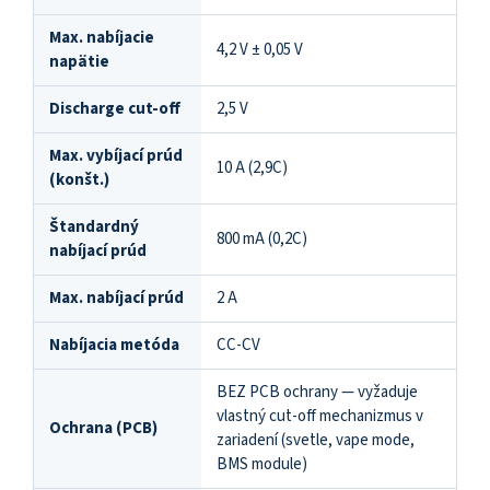
Max. nabíjacie
4,2 V ± 0,05 V
napätie
Discharge cut-off
2,5 V
Max. vybíjací prúd
10 A (2,9C)
(konšt.)
Štandardný
800 mA (0,2C)
nabíjací prúd
Max. nabíjací prúd
2 A
Nabíjacia metóda
CC-CV
BEZ PCB ochrany — vyžaduje
vlastný cut-off mechanizmus v
Ochrana (PCB)
zariadení (svetle, vape mode,
BMS module)