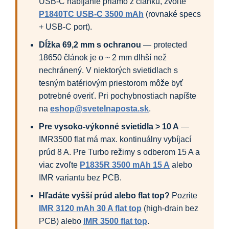
USB-C nabíjanie priamo z článku, zvoľte
P1840TC USB-C 3500 mAh
(rovnaké specs
+ USB-C port).
Dĺžka 69,2 mm s ochranou
— protected
18650 článok je o ~ 2 mm dlhší než
nechránený. V niektorých svietidlach s
tesným batériovým priestorom môže byť
potrebné overiť. Pri pochybnostiach napíšte
na
eshop@svetelnaposta.sk
.
Pre vysoko-výkonné svietidla > 10 A
—
IMR3500 flat má max. kontinuálny vybíjací
prúd 8 A. Pre Turbo režimy s odberom 15 A a
viac zvoľte
P1835R 3500 mAh 15 A
alebo
IMR variantu bez PCB.
Hľadáte vyšší prúd alebo flat top?
Pozrite
IMR 3120 mAh 30 A flat top
(high-drain bez
PCB) alebo
IMR 3500 flat top
.