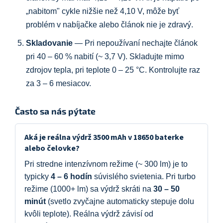
„nabitom" cykle nižšie než 4,10 V, môže byť
problém v nabíjačke alebo článok nie je zdravý.
Skladovanie
— Pri nepoužívaní nechajte článok
pri 40 – 60 % nabití (~ 3,7 V). Skladujte mimo
zdrojov tepla, pri teplote 0 – 25 °C. Kontrolujte raz
za 3 – 6 mesiacov.
Často sa nás pýtate
Aká je reálna výdrž 3500 mAh v 18650 baterke
alebo čelovke?
Pri stredne intenzívnom režime (~ 300 lm) je to
typicky
4 – 6 hodín
súvislého svietenia. Pri turbo
režime (1000+ lm) sa výdrž skráti na
30 – 50
minút
(svetlo zvyčajne automaticky stepuje dolu
kvôli teplote). Reálna výdrž závisí od