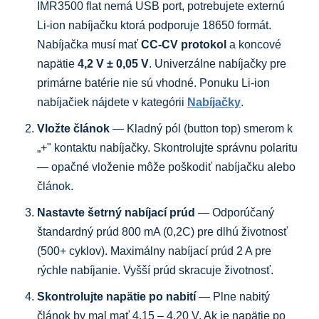
IMR3500 flat nemá USB port, potrebujete externú
Li-ion nabíjačku ktorá podporuje 18650 formát.
Nabíjačka musí mať
CC-CV protokol
a koncové
napätie
4,2 V ± 0,05 V
. Univerzálne nabíjačky pre
primárne batérie nie sú vhodné. Ponuku Li-ion
nabíjačiek nájdete v kategórii
Nabíjačky
.
Vložte článok
— Kladný pól (button top) smerom k
„+" kontaktu nabíjačky. Skontrolujte správnu polaritu
— opačné vloženie môže poškodiť nabíjačku alebo
článok.
Nastavte šetrný nabíjací prúd
— Odporúčaný
štandardný prúd 800 mA (0,2C) pre dlhú životnosť
(500+ cyklov). Maximálny nabíjací prúd 2 A pre
rýchle nabíjanie. Vyšší prúd skracuje životnosť.
Skontrolujte napätie po nabití
— Plne nabitý
článok by mal mať 4,15 – 4,20 V. Ak je napätie po