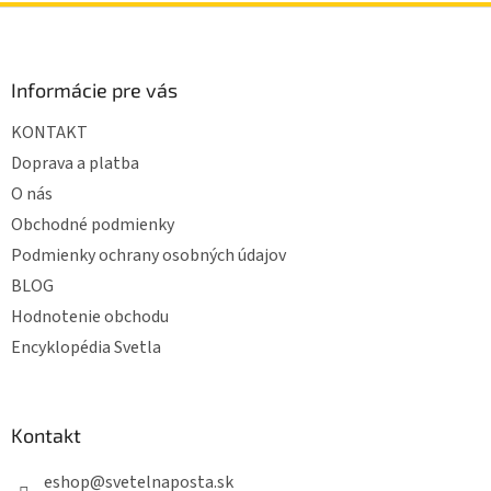
Z
á
p
ä
Informácie pre vás
t
KONTAKT
i
e
Doprava a platba
O nás
Obchodné podmienky
Podmienky ochrany osobných údajov
BLOG
Hodnotenie obchodu
Encyklopédia Svetla
Kontakt
eshop
@
svetelnaposta.sk