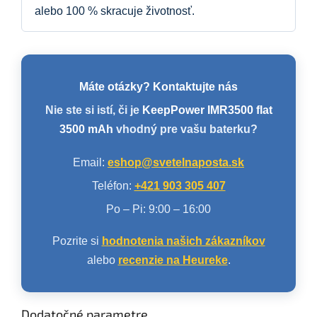
alebo 100 % skracuje životnosť.
Máte otázky? Kontaktujte nás
Nie ste si istí, či je
KeepPower IMR3500 flat
3500 mAh
vhodný pre vašu baterku?
Email:
eshop@svetelnaposta.sk
Teléfon:
+421 903 305 407
Po – Pi: 9:00 – 16:00
Pozrite si
hodnotenia našich zákazníkov
alebo
recenzie na Heureke
.
Dodatočné parametre