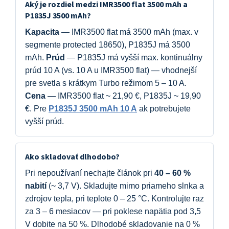
Aký je rozdiel medzi IMR3500 flat 3500 mAh a
P1835J 3500 mAh?
Kapacita
— IMR3500 flat má 3500 mAh (max. v
segmente protected 18650), P1835J má 3500
mAh.
Prúd
— P1835J má vyšší max. kontinuálny
prúd 10 A (vs. 10 A u IMR3500 flat) — vhodnejší
pre svetla s krátkym Turbo režimom 5 – 10 A.
Cena
— IMR3500 flat ~ 21,90 €, P1835J ~ 19,90
€. Pre
P1835J 3500 mAh 10 A
ak potrebujete
vyšší prúd.
Ako skladovať dlhodobo?
Pri nepoužívaní nechajte článok pri
40 – 60 %
nabití
(~ 3,7 V). Skladujte mimo priameho slnka a
zdrojov tepla, pri teplote 0 – 25 °C. Kontrolujte raz
za 3 – 6 mesiacov — pri poklese napätia pod 3,5
V dobite na 50 %. Dlhodobé skladovanie na 0 %