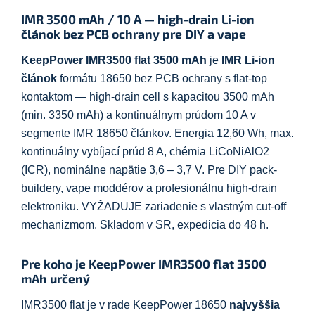
IMR 3500 mAh / 10 A — high-drain Li-ion
článok bez PCB ochrany pre DIY a vape
KeepPower IMR3500 flat 3500 mAh
je
IMR Li-ion
článok
formátu 18650 bez PCB ochrany s flat-top
kontaktom — high-drain cell s kapacitou 3500 mAh
(min. 3350 mAh) a kontinuálnym prúdom 10 A v
segmente IMR 18650 článkov. Energia 12,60 Wh, max.
kontinuálny vybíjací prúd 8 A, chémia LiCoNiAlO2
(ICR), nominálne napätie 3,6 – 3,7 V. Pre DIY pack-
buildery, vape moddérov a profesionálnu high-drain
elektroniku. VYŽADUJE zariadenie s vlastným cut-off
mechanizmom. Skladom v SR, expedicia do 48 h.
Pre koho je KeepPower IMR3500 flat 3500
mAh určený
IMR3500 flat je v rade KeepPower 18650
najvyššia