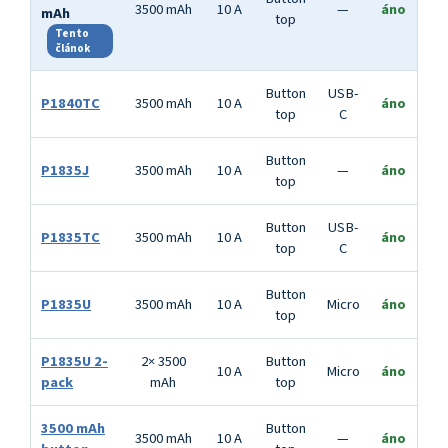
3500 mAh
10 A
—
áno
mAh
top
Tento
článok
Button
USB-
P1840TC
3500 mAh
10 A
áno
top
C
Button
P1835J
3500 mAh
10 A
—
áno
top
Button
USB-
P1835TC
3500 mAh
10 A
áno
top
C
Button
P1835U
3500 mAh
10 A
Micro
áno
top
P1835U 2-
2× 3500
Button
10 A
Micro
áno
pack
mAh
top
3500 mAh
Button
3500 mAh
10 A
—
áno