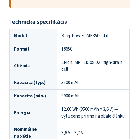
Technická špecifikácia
Model
KeepPower IMR3500 flat
Formát
18650
Li-ion IMR · LiCoSi02 · high-drain
Chémia
cell
Kapacita (typ.)
3500 mAh
Kapacita (min.)
3900 mAh
12,60 Wh (3500 mAh × 3,6 V) —
Energia
vytlačené priamo na obale článku
Nominálne
3,6 V – 3,7 V
napätie