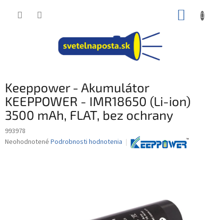
Prejsť
NÁKUP
na
obsah
KOŠÍK
Keeppower - Akumulátor
KEEPPOWER - IMR18650 (Li-ion)
3500 mAh, FLAT, bez ochrany
993978
Priemerné
Neohodnotené
Podrobnosti hodnotenia
hodnotenie
produktu
je
0,0
z
5
hviezdičiek.