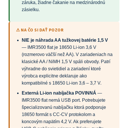
záruka, žiadne čakanie na medzinárodnú
zásielku.
⚠ NA ČO SI DAŤ POZOR
NIE je náhrada AA tužkovej batérie 1,5 V
— IMR3500 flat je 18650 Li-ion 3,6 V
(rozmerovo väčší než AA). V zariadeniach na
klasické AA / NiMH 1,5 V spáli obvody. Patrí
výhradne do svietidiel a zariadení ktoré
výrobca explicitne deklaruje ako
kompatibilné s 18650 Li-ion 3,6 – 3,7 V.
Externá Li-ion nabíjačka POVINNÁ
—
IMR3500 flat nemá USB port. Potrebujete
špecializovanú nabíjačku ktorá podporuje
18650 formát s CC-CV protokolom a
koncovým napätím 4,2 V. Ak preferujete