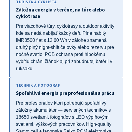
TURISTA A CYKLISTA
Záložná energia v teréne, na túre alebo
cyklotrase
Pre viacdňové túry, cyklotrasy a outdoor aktivity
kde sa nedá nabíjať každý deň. Plne nabitý
IMR3500 flat s 12,60 Wh v zálohe znamená
druhý plný night-shift čelovky alebo rezervu pre
nočné svetlo. PCB ochrana proti hlbokému
vybítiu chráni článok aj pri zabudnutej batérii v
ruksaku.
TECHNIK A FOTOGRAF
Spoľahlivá energia pre profesionálnu prácu
Pre profesionálov ktorí potrebujú spoľahlivý
záložný akumulátor — servisných technikov s
18650 svetlami, fotografov s LED výplňovými
svetlami, výškových pracovníkov. High-quality
Sanyo cell + japonská Seiko PCM elektronika