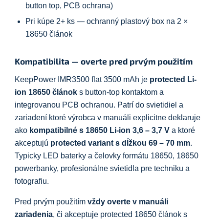
button top, PCB ochrana)
Pri kúpe 2+ ks — ochranný plastový box na 2 ×
18650 článok
Kompatibilita — overte pred prvým použitím
KeepPower IMR3500 flat 3500 mAh je
protected Li-
ion 18650 článok
s button-top kontaktom a
integrovanou PCB ochranou. Patrí do svietidiel a
zariadení ktoré výrobca v manuáli explicitne deklaruje
ako
kompatibilné s 18650 Li-ion 3,6 – 3,7 V
a ktoré
akceptujú
protected variant s dĺžkou 69 – 70 mm
.
Typicky LED baterky a čelovky formátu 18650, 18650
powerbanky, profesionálne svietidla pre techniku a
fotografiu.
Pred prvým použitím
vždy overte v manuáli
zariadenia
, či akceptuje protected 18650 článok s