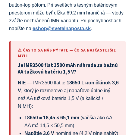
button-top pólom. Pri svetlách s tesným batériovým
priestorom môže byť dĺžka 69,2 mm hraničná — vtedy
zvážte nechránenú IMR variantu. Pri pochybnostiach
napíšte na
eshop@svetelnaposta.sk
.
⚠ ČASTO SA NÁS PÝTATE — ČO SA NAJČASTEJŠIE
MÝLI
Je IMR3500 flat 3500 mAh náhrada za bežnú
AA tužkovú batériu 1,5 V?
NIE
— IMR3500 flat je
18650 Li-ion článok 3,6
V
, ktorý je rozmerovo aj napäťovo úplne iný
než AA tužková batéria 1,5 V (alkalická /
NiMH):
18650 = 18,45 × 65,1 mm
(väčšia ako AA,
AA má 14,5 × 50,5 mm)
Napätie 3,6 V
nominálne (4,2 V plne nabitý)