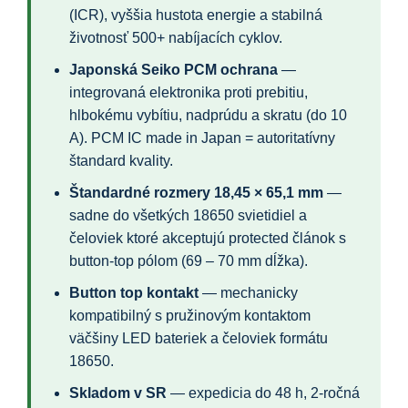
(ICR), vyššia hustota energie a stabilná
životnosť 500+ nabíjacích cyklov.
Japonská Seiko PCM ochrana
—
integrovaná elektronika proti prebitiu,
hlbokému vybítiu, nadprúdu a skratu (do 10
A). PCM IC made in Japan = autoritatívny
štandard kvality.
Štandardné rozmery 18,45 × 65,1 mm
—
sadne do všetkých 18650 svietidiel a
čeloviek ktoré akceptujú protected článok s
button-top pólom (69 – 70 mm dĺžka).
Button top kontakt
— mechanicky
kompatibilný s pružinovým kontaktom
väčšiny LED bateriek a čeloviek formátu
18650.
Skladom v SR
— expedicia do 48 h, 2-ročná