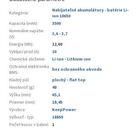
Nabíjateľné akumulátory - batérie Li-
Kategória
:
ion 18650
Kapacita (mAh)
:
3500
Nominálne napätie
3,6 - 3,7
(V)
:
Energia (Wh)
:
12,60
Vybíjací prúd (A)
:
10
Chemické zloženie
:
Li-ion - Lithium-ion
Ochranná elektronika
bez ochranného obvodu
BMS
:
Kladný pól
:
plochý - flat top
Hmotnosť (g)
:
48
Výška (mm)
:
65,1
Priemer (mm)
:
18,45
Výrobca
:
KeepPower
Veľkosť - typ
:
18650
Počet kusov v balení
:
1