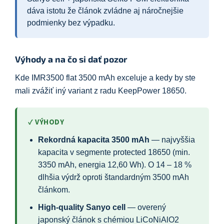
dáva istotu že článok zvládne aj náročnejšie
podmienky bez výpadku.
Výhody a na čo si dať pozor
Kde IMR3500 flat 3500 mAh exceluje a kedy by ste
mali zvážiť iný variant z radu KeepPower 18650.
✓ VÝHODY
Rekordná kapacita 3500 mAh
— najvyššia
kapacita v segmente protected 18650 (min.
3350 mAh, energia 12,60 Wh). O 14 – 18 %
dlhšia výdrž oproti štandardným 3500 mAh
článkom.
High-quality Sanyo cell
— overený
japonský článok s chémiou LiCoNiAlO2