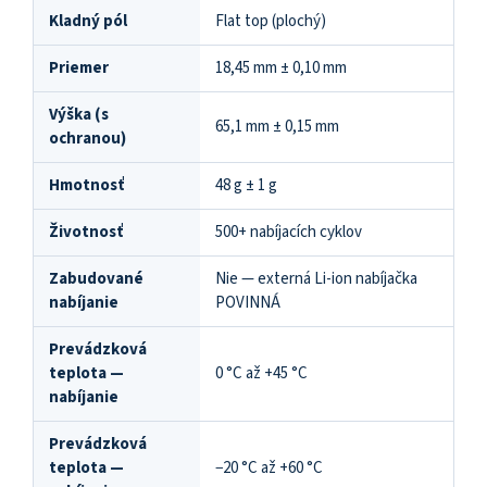
Kladný pól
Flat top (plochý)
Priemer
18,45 mm ± 0,10 mm
Výška (s
65,1 mm ± 0,15 mm
ochranou)
Hmotnosť
48 g ± 1 g
Životnosť
500+ nabíjacích cyklov
Zabudované
Nie — externá Li-ion nabíjačka
nabíjanie
POVINNÁ
Prevádzková
teplota —
0 °C až +45 °C
nabíjanie
Prevádzková
teplota —
−20 °C až +60 °C