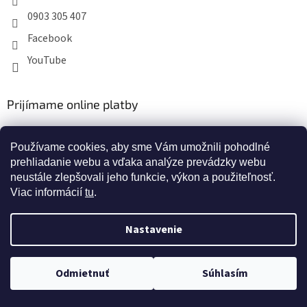
0903 305 407
Facebook
YouTube
Prijímame online platby
Používame cookies, aby sme Vám umožnili pohodlné
prehliadanie webu a vďaka analýze prevádzky webu
neustále zlepšovali jeho funkcie, výkon a použiteľnosť.
Viac informácií
tu
.
Nastavenie
Doprava zdarma pri nákupe nad 40 eur
Odmietnuť
Súhlasím