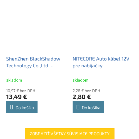
ShenZhen BlackShadow
NITECORE Auto kábel 12V
Technology Co.,Ltd. -
pre nabíjačky
SolarStorm nabíjačka Li-
Intellicharger
Ion cyklistické Aku packy
skladom
skladom
8.4V
10,97 € bez DPH
2,28 € bez DPH
13,49 €
2,80 €
Do košíka
Do košíka
ZOBRAZIŤ VŠETKY SÚVISIACE PRODUKTY