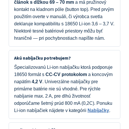
článok s dĺžkou 69 – 70 mm
a má pružinový
kontakt na kladnom póle (button top). Pred prvým
použitím overte v manuáli, či výrobca svetla
deklaruje kompatibilitu s 18650 Li-ion 3,6 – 3,7 V.
Niektoré tesné batériové priestory môžu byť
hraničné — pri pochybnostiach napíšte nám.
Akú nabíjačku potrebujem?
Špecializovanú Li-ion nabíjačku ktorá podporuje
18650 formát s
CC-CV protokolom
a koncovým
napätím
4,2 V
. Univerzálne nabíjačky pre
primárne batérie nie sú vhodné. Pre rýchle
nabíjanie max. 2 A, pre dlhú životnosť
odporúčame šetrný prúd 800 mA (0,2C). Ponuku
Li-ion nabíjačiek nájdete v kategórii
Nabíjačky
.