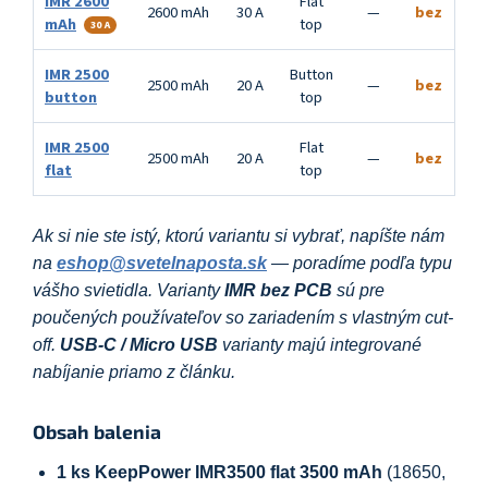
IMR 2600
Flat
2600 mAh
30 A
—
bez
mAh
top
30 A
IMR 2500
Button
2500 mAh
20 A
—
bez
button
top
IMR 2500
Flat
2500 mAh
20 A
—
bez
flat
top
Ak si nie ste istý, ktorú variantu si vybrať, napíšte nám
na
eshop@svetelnaposta.sk
— poradíme podľa typu
vášho svietidla. Varianty
IMR bez PCB
sú pre
poučených používateľov so zariadením s vlastným cut-
off.
USB-C / Micro USB
varianty majú integrované
nabíjanie priamo z článku.
Obsah balenia
1 ks KeepPower IMR3500 flat 3500 mAh
(18650,