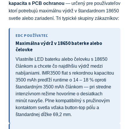
kapacita s PCB ochranou
— určený pre používateľov
ktorí potrebujú maximálnu výdrž v štandardnom 18650
svetle alebo zariadení. Tri typické skupiny zákazníkov:
EDC POUŽÍVATEĽ
Maximálna výdrž v 18650 baterke alebo
čelovke
Vlastníte LED baterku alebo čelovku s 18650
článkom a chcete čo najdlhšiu výdrž medzi
nabíjaniami. IMR3500 flat s rekordnou kapacitou
3500 mAh predľží runtime o 14 – 18 % oproti
štandardným 3500 mAh článkom — pri stredne
intenzívnom režime hovoríme o desiatkach
minút navyše. Plne kompatibilný s pružinovým
kontaktom svetla vďaka button-top póĺu a
štandardnej dĺžke 69,2 mm.