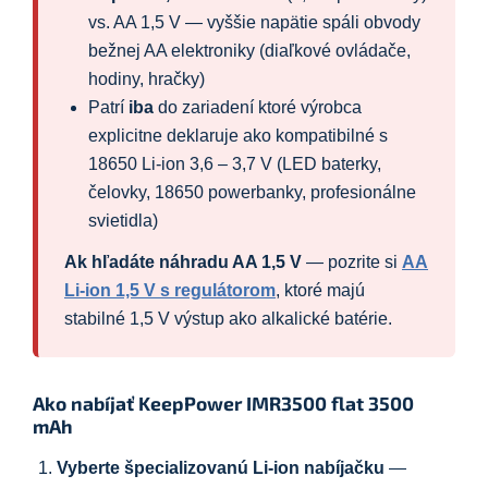
vs. AA 1,5 V — vyššie napätie spáli obvody
bežnej AA elektroniky (diaľkové ovládače,
hodiny, hračky)
Patrí
iba
do zariadení ktoré výrobca
explicitne deklaruje ako kompatibilné s
18650 Li-ion 3,6 – 3,7 V (LED baterky,
čelovky, 18650 powerbanky, profesionálne
svietidla)
Ak hľadáte náhradu AA 1,5 V
— pozrite si
AA
Li-ion 1,5 V s regulátorom
, ktoré majú
stabilné 1,5 V výstup ako alkalické batérie.
Ako nabíjať KeepPower IMR3500 flat 3500
mAh
Vyberte špecializovanú Li-ion nabíjačku
—