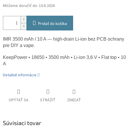
Môžeme doručiť do:
10.8.2026
Pridať do košíka
IMR 3500 mAh / 10 A — high-drain Li-ion bez PCB ochrany
pre DIY a vape.
KeepPower • 18650 • 3500 mAh • Li-ion 3,6 V • Flat top • 10
A
Detailné informácie
OPÝTAŤ SA
STRÁŽIŤ
ZDIEĽAŤ
Súvisiaci tovar