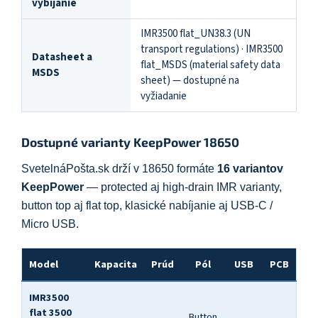
vybíjanie
IMR3500 flat_UN38.3 (UN
transport regulations) · IMR3500
Datasheet a
flat_MSDS (material safety data
MSDS
sheet) — dostupné na
vyžiadanie
Dostupné varianty KeepPower 18650
SvetelnáPošta.sk drží v 18650 formáte
16 variantov
KeepPower
— protected aj high-drain IMR varianty,
button top aj flat top, klasické nabíjanie aj USB-C /
Micro USB.
Model
Kapacita
Prúd
Pól
USB
PCB
IMR3500
flat 3500
Button