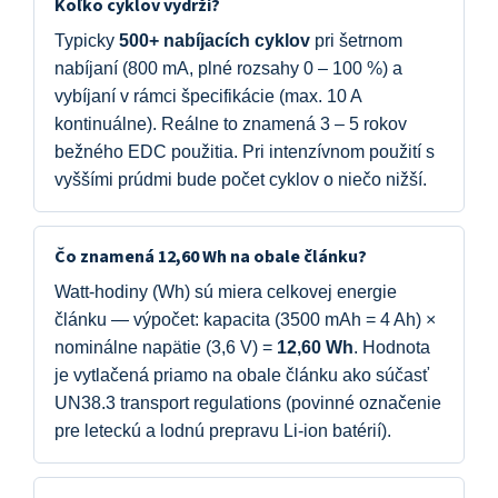
Koľko cyklov vydrží?
Typicky
500+ nabíjacích cyklov
pri šetrnom
nabíjaní (800 mA, plné rozsahy 0 – 100 %) a
vybíjaní v rámci špecifikácie (max. 10 A
kontinuálne). Reálne to znamená 3 – 5 rokov
bežného EDC použitia. Pri intenzívnom použití s
vyššími prúdmi bude počet cyklov o niečo nižší.
Čo znamená 12,60 Wh na obale článku?
Watt-hodiny (Wh) sú miera celkovej energie
článku — výpočet: kapacita (3500 mAh = 4 Ah) ×
nominálne napätie (3,6 V) =
12,60 Wh
. Hodnota
je vytlačená priamo na obale článku ako súčasť
UN38.3 transport regulations (povinné označenie
pre leteckú a lodnú prepravu Li-ion batérií).