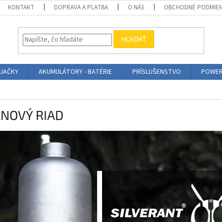
KONTAKT
DOPRAVA A PLATBA
O NÁS
OBCHODNÉ PODMIE
HĽADAŤ
ÍJAČKY
AKUMULÁTORY - BATÉRIE
PRÍSLUŠENSTVO
POWER
ÁNOVÝ RIAD