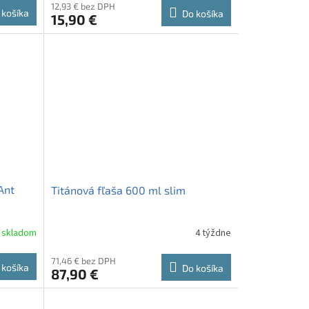
12,93 € bez DPH
 košíka
Do košíka
15,90 €
Ant
Titánová fľaša 600 ml slim
skladom
4 týždne
71,46 € bez DPH
 košíka
Do košíka
87,90 €