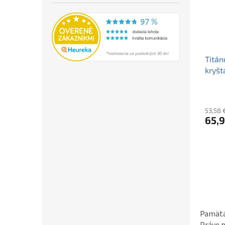
Titán
kryšt
53,58 
65,9
Pamätát