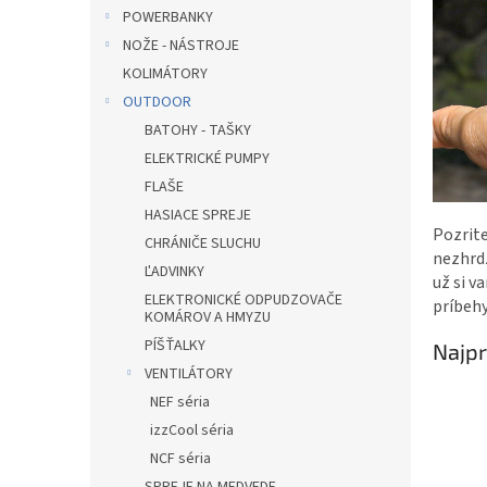
POWERBANKY
NOŽE - NÁSTROJE
KOLIMÁTORY
OUTDOOR
BATOHY - TAŠKY
ELEKTRICKÉ PUMPY
FLAŠE
HASIACE SPREJE
Pozrite
CHRÁNIČE SLUCHU
nezhrdz
ĽADVINKY
už si v
ELEKTRONICKÉ ODPUDZOVAČE
príbehy
KOMÁROV A HMYZU
PÍŠŤALKY
Najpr
VENTILÁTORY
NEF séria
izzCool séria
NCF séria