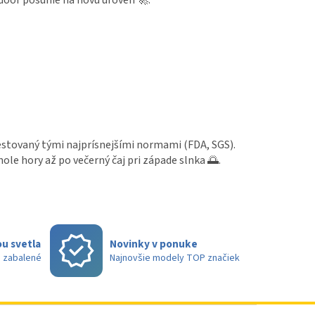
door posunie na novú úroveň 🚀.
 testovaný tými najprísnejšími normami (FDA, SGS).
hole hory až po večerný čaj pri západe slnka 🌅.
u svetla
Novinky v ponuke
e zabalené
Najnovšie modely TOP značiek