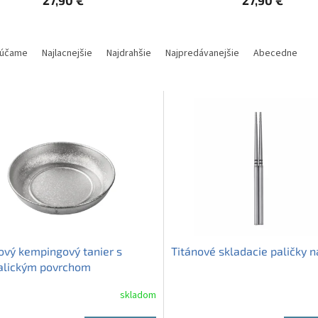
účame
Najlacnejšie
Najdrahšie
Najpredávanejšie
Abecedne
ový kempingový tanier s
Titánové skladacie paličky n
alickým povrchom
skladom