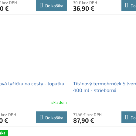
€ bez DPH
30 € bez DPH
Do košíka
Do
0 €
36,90 €
ová lyžička na cesty - lopatka
Titánový termohrnček Silver
400 ml - strieborná
skladom
€ bez DPH
71,46 € bez DPH
Do košíka
Do
0 €
87,90 €
nka