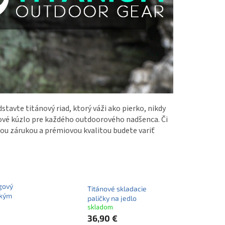
edstavte titánový riad, ktorý váži ako pierko, nikdy
ánové kúzlo pre každého outdoorového nadšenca. Či
tnou zárukou a prémiovou kvalitou budete variť
gový
Titánové skladacie
ckým
paličky na jedlo
skladom
36,90 €