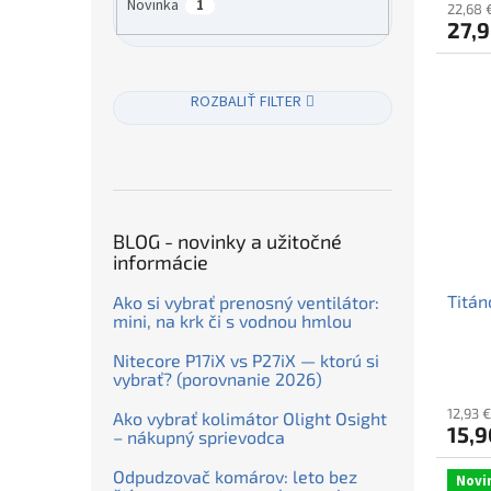
Novinka
1
22,68 
27,9
ROZBALIŤ FILTER
BLOG - novinky a užitočné
informácie
Titán
Ako si vybrať prenosný ventilátor:
mini, na krk či s vodnou hmlou
Nitecore P17iX vs P27iX — ktorú si
vybrať? (porovnanie 2026)
12,93 
Ako vybrať kolimátor Olight Osight
15,9
– nákupný sprievodca
Odpudzovač komárov: leto bez
Novi