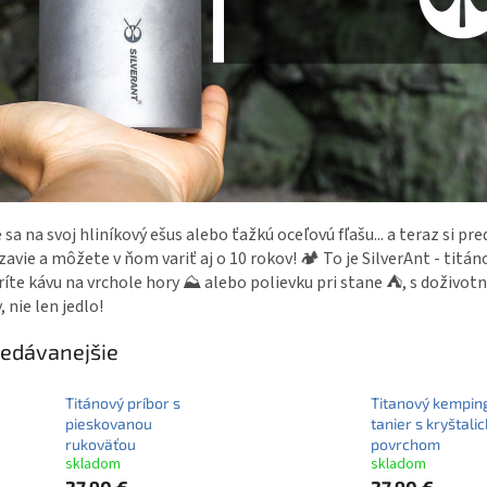
 sa na svoj hliníkový ešus alebo ťažkú oceľovú fľašu... a teraz si pr
avie a môžete v ňom variť aj o 10 rokov! 🏕️ To je SilverAnt - tit
aríte kávu na vrchole hory ⛰️ alebo polievku pri stane ⛺, s doživo
, nie len jedlo!
edávanejšie
Titánový príbor s
Titanový kempin
pieskovanou
tanier s kryštali
rukoväťou
povrchom
skladom
skladom
27,90 €
27,90 €