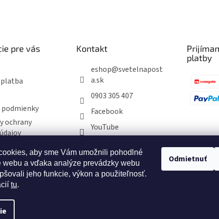
ie pre vás
Kontakt
Prijíma
platby
eshop
@
svetelnapost
a.sk
 platba
0903 305 407
 podmienky
Facebook
y ochrany
YouTube
údajov
ookies, aby sme Vám umožnili pohodlné
Odmietnuť
ie obchodu
e webu a vďaka analýze prevádzky webu
dia Svetla
pšovali jeho funkcie, výkon a použiteľnosť.
ácií
tu
.
ie
vyhradené.
Upraviť nastavenie cookies