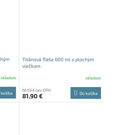
ochým
Titánová fľaša 600 ml s plochým
viečkom
skladom
skladom
66,59 € bez DPH
 košíka
Do košíka
81,90 €