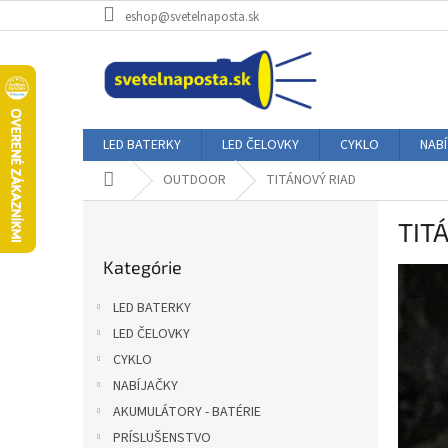
Prejsť
eshop@svetelnaposta.sk
na
obsah
LED BATERKY
LED ČELOVKY
CYKLO
NAB
Domov
OUTDOOR
TITÁNOVÝ RIAD
B
TIT
o
Preskočiť
č
Kategórie
kategórie
n
ý
LED BATERKY
p
LED ČELOVKY
a
CYKLO
n
e
NABÍJAČKY
l
AKUMULÁTORY - BATÉRIE
PRÍSLUŠENSTVO