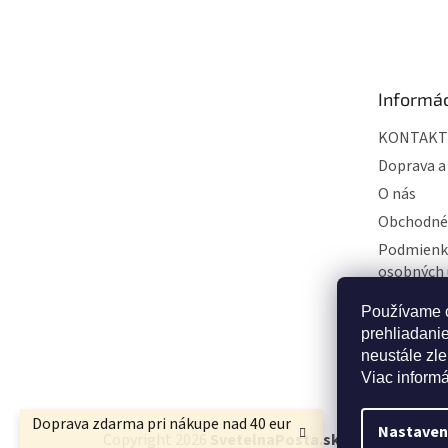
á
p
ä
t
Informác
i
e
KONTAKT
Doprava a
O nás
Obchodné
Podmienk
osobných 
BLOG
Používame c
Hodnoten
prehliadani
Encyklopé
neustále zle
Viac inform
Doprava zdarma pri nákupe nad 40 eur
Nastaven
Copyright 2026
SvetelnaPosta.sk
. Všetky práva 