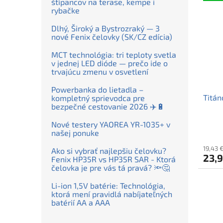
štípancov na terase, kempe i
rybačke
Dlhý, Široký a Bystrozraký — 3
nové Fenix čelovky (SK/CZ edícia)
MCT technológia: tri teploty svetla
v jednej LED dióde — prečo ide o
trvajúcu zmenu v osvetlení
Powerbanka do lietadla –
Titán
kompletný sprievodca pre
bezpečné cestovanie 2026 ✈️🔋
Nové testery YAOREA YR-1035+ v
našej ponuke
19,43 
Ako si vybrať najlepšiu čelovku?
23,9
Fenix HP35R vs HP35R SAR - Ktorá
čelovka je pre vás tá pravá? 🔦🤔
Li-ion 1,5V batérie: Technológia,
ktorá mení pravidlá nabíjateľných
batérií AA a AAA