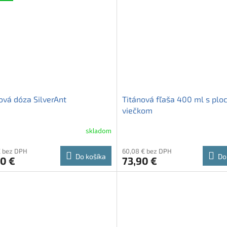
ová dóza SilverAnt
Titánová fľaša 400 ml s pl
viečkom
skladom
€ bez DPH
60,08 € bez DPH
Do košíka
Do
0 €
73,90 €