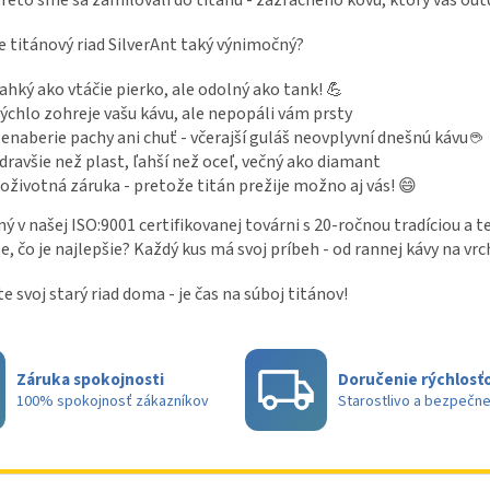
reto sme sa zamilovali do titánu - zázračného kovu, ktorý váš out
c
a
i
n
e titánový riad SilverAnt taký výnimočný?
e
i
e
p
r
ahký ako vtáčie pierko, ale odolný ako tank! 💪
v
ýchlo zohreje vašu kávu, ale nepopáli vám prsty
k
enaberie pachy ani chuť - včerajší guláš neovplyvní dnešnú kávu ☕
y
dravšie než plast, ľahší než oceľ, večný ako diamant
v
oživotná záruka - pretože titán prežije možno aj vás! 😄
ý
p
ý v našej ISO:9001 certifikovanej továrni s 20-ročnou tradíciou a
i
te, čo je najlepšie? Každý kus má svoj príbeh - od rannej kávy na vrc
s
u
e svoj starý riad doma - je čas na súboj titánov!
Záruka spokojnosti
Doručenie rýchlosťo
100% spokojnosť zákazníkov
Starostlivo a bezpečn