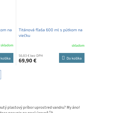
tkom na
Titánová fľaša 600 ml s pútkom na
viečku
skladom
skladom
56,83 € bez DPH
 košíka
Do košíka
69,90 €
nutý plastový príbor uprostred vandru? My áno!