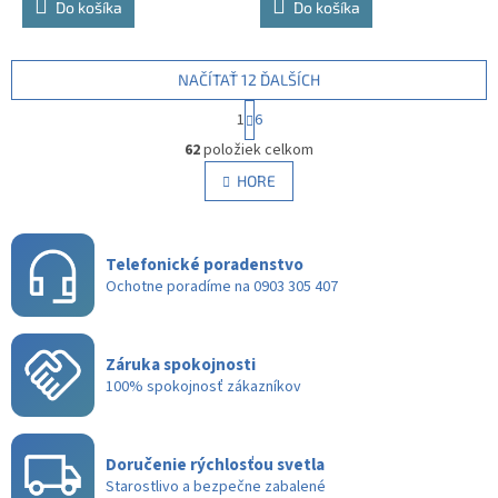
Do košíka
Do košíka
NAČÍTAŤ 12 ĎALŠÍCH
S
1
6
t
O
r
62
položiek celkom
v
á
l
HORE
n
á
k
d
o
v
a
a
Telefonické poradenstvo
c
n
i
Ochotne poradíme na 0903 305 407
i
e
e
p
r
Záruka spokojnosti
v
100% spokojnosť zákazníkov
k
y
v
ý
Doručenie rýchlosťou svetla
p
Starostlivo a bezpečne zabalené