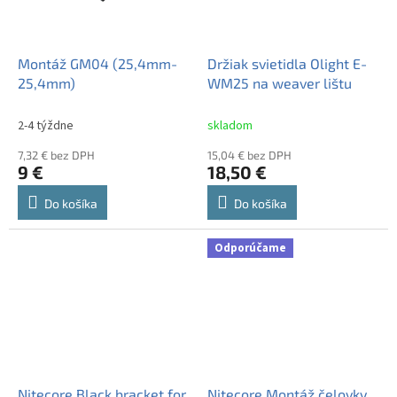
Montáž GM04 (25,4mm-
Držiak svietidla Olight E-
25,4mm)
WM25 na weaver lištu
2-4 týždne
skladom
7,32 € bez DPH
15,04 € bez DPH
9 €
18,50 €
Do košíka
Do košíka
Odporúčame
Nitecore Black bracket for
Nitecore Montáž čelovky