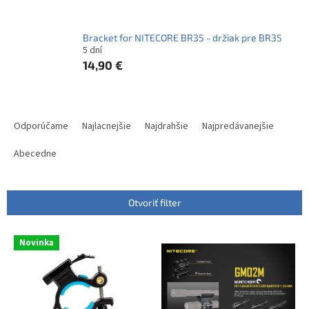
Bracket for NITECORE BR35 - držiak pre BR35
5 dní
14,90 €
R
a
Odporúčame
Najlacnejšie
Najdrahšie
Najpredávanejšie
d
e
Abecedne
n
i
e
Otvoriť filter
p
r
V
Novinka
o
ý
d
p
u
i
k
s
t