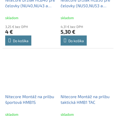
čelovky (NU40,NU43 a
čelovky (NU50,NU53 a
vyššie) do montáže na
vyššie) do montáže na
prilbu HMB1
prilbu HMB1
skladom
skladom
3,25 € bez DPH
4,31 € bez DPH
4 €
5,30 €
Do košíka
Do košíka
Nitecore Montáž na prilbu
Nitecore Montáž na prilbu
športová HMB1S
taktická HMB1 TAC
skladom
skladom