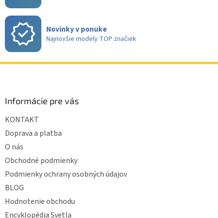
i
s
u
Novinky v ponuke
Najnovšie modely TOP značiek
Z
á
p
ä
Informácie pre vás
t
KONTAKT
i
e
Doprava a platba
O nás
Obchodné podmienky
Podmienky ochrany osobných údajov
BLOG
Hodnotenie obchodu
Encyklopédia Svetla