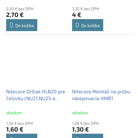
2,20 € bez DPH
3,25 € bez DPH
2,70 €
4 €
Do košíka
Do košíka
Nitecore Držiak HLB20 pre
Nitecore Montáž na prilbu
čelovky (NU21,NU25 a
nalepovacía HMB1
vyššie) do montáže na
prilbu HMB1
skladom
skladom
1,30 € bez DPH
1,06 € bez DPH
1,60 €
1,30 €