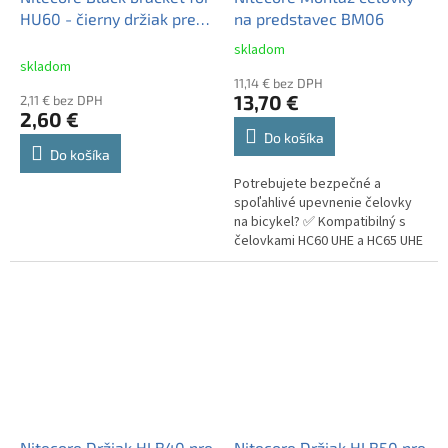
HU60 - čierny držiak pre
na predstavec BM06
HU60
skladom
Priemerné
skladom
hodnotenie
11,14 € bez DPH
produktu
13,70 €
2,11 € bez DPH
je
2,60 €
5,0
Do košíka
z
Do košíka
5
Potrebujete bezpečné a
hviezdičiek.
spoľahlivé upevnenie čelovky
na bicykel? ✅ Kompatibilný s
čelovkami HC60 UHE a HC65 UHE
✅ Rýchloupínací systém pre
jednoduché nasadenie ✅...
Nitecore Držiak HLB40 pre
Nitecore Držiak HLB50 pre