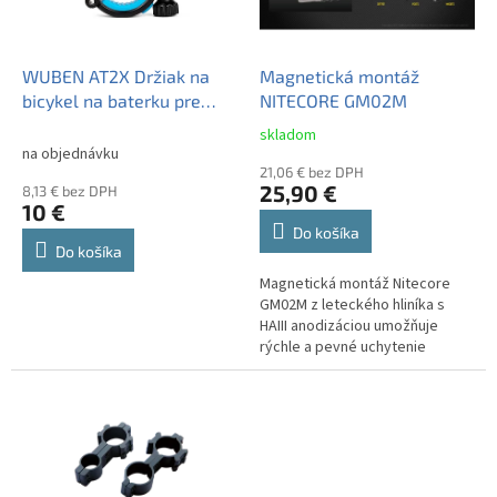
p
o
r
v
o
d
WUBEN AT2X Držiak na
Magnetická montáž
u
bicykel na baterku pre
NITECORE GM02M
k
X1/X4
skladom
Priemerné
t
na objednávku
hodnotenie
o
21,06 € bez DPH
produktu
25,90 €
8,13 € bez DPH
v
je
10 €
2,0
Do košíka
z
Do košíka
5
Magnetická montáž Nitecore
hviezdičiek.
GM02M z leteckého hliníka s
HAIII anodizáciou umožňuje
rýchle a pevné uchytenie
svietidla na hlaveň pomocou 2
silných neodymových
magnetov....