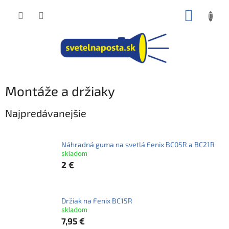
Prejsť
NÁKUP
na
obsah
KOŠÍK
Montáže a držiaky
Najpredávanejšie
Náhradná guma na svetlá Fenix BC05R a BC21R
skladom
2 €
Držiak na Fenix BC15R
skladom
7,95 €