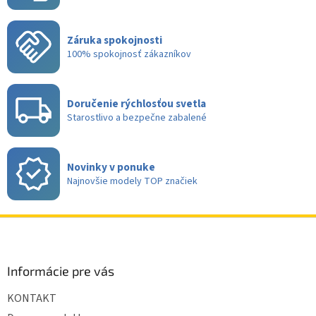
Záruka spokojnosti
100% spokojnosť zákazníkov
Doručenie rýchlosťou svetla
Starostlivo a bezpečne zabalené
Novinky v ponuke
Najnovšie modely TOP značiek
Z
á
p
ä
Informácie pre vás
t
KONTAKT
i