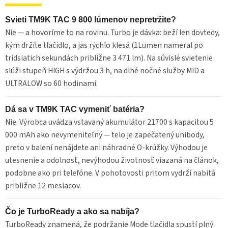
Svieti TM9K TAC 9 800 lúmenov nepretržite?
Nie — a hovoríme to na rovinu. Turbo je dávka: beží len dovtedy,
kým držíte tlačidlo, a jas rýchlo klesá (1Lumen nameral po
tridsiatich sekundách približne 3 471 lm). Na súvislé svietenie
slúži stupeň HIGH s výdržou 3 h, na dlhé nočné služby MID a
ULTRALOW so 60 hodinami.
Dá sa v TM9K TAC vymeniť batéria?
Nie. Výrobca uvádza vstavaný akumulátor 21700 s kapacitou 5
000 mAh ako nevymeniteľný — telo je zapečatený unibody,
preto v balení nenájdete ani náhradné O-krúžky. Výhodou je
utesnenie a odolnosť, nevýhodou životnosť viazaná na článok,
podobne ako pri telefóne. V pohotovosti pritom vydrží nabitá
približne 12 mesiacov.
Čo je TurboReady a ako sa nabíja?
TurboReady znamená, že podržanie Mode tlačidla spustí plný