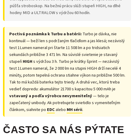
púšťa stroboskop. Na bežnú prácu slúži stupeň HIGH, na dlhé
hodiny MID a ULTRALOW s výdržou 60 hodín.
Poctivá poznámka k Turbu a batérii:
Turbo je dávka, nie
kontinuál — beží len s podržaným tlačidlom a jas klesá; nezávislý
test 1Lumen nameral pri štarte 11 508 lm a po tridsiatich
sekundách približne 3 471 lm. Na súvislé svietenie je stavaný
stupeň
HIGH
s výdržou 3 h. Turbo je krátky šprint — nezávislý
test 1Lumen nameral, že 2 000 lm na stupni HIGH drží necelé 4
minúty, potom tepelná ochrana stiahne výkon na približne 500 lm.
Tak to má každá baterka tejto triedy. A druhá vec, ktorú treba
vedieť dopredu: akumulátor 21700 s kapacitou 5 000 mAh je
vstavaný a podľa výrobcu nevymeniteľný
— telo je
zapečatený unibody. Ak potrebujete svietidlo s vymeniteľným
článkom, siahnite po
EDC
alebo
MH sérii
.
ČASTO SA NÁS PÝTATE