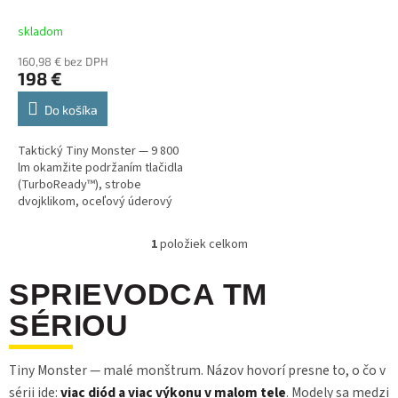
k
t
skladom
o
160,98 € bez DPH
v
198 €
Do košíka
Taktický Tiny Monster — 9 800
lm okamžite podržaním tlačidla
(TurboReady™), strobe
dvojklikom, oceľový úderový
bezel. Vstavaná 21700 batéria,
USB-C QC nabíjanie, len 125
1
položiek celkom
O
mm....
v
l
SPRIEVODCA TM
á
SÉRIOU
d
a
c
i
Tiny Monster — malé monštrum. Názov hovorí presne to, o čo v
e
sérii ide:
viac diód a viac výkonu v malom tele
. Modely sa medzi