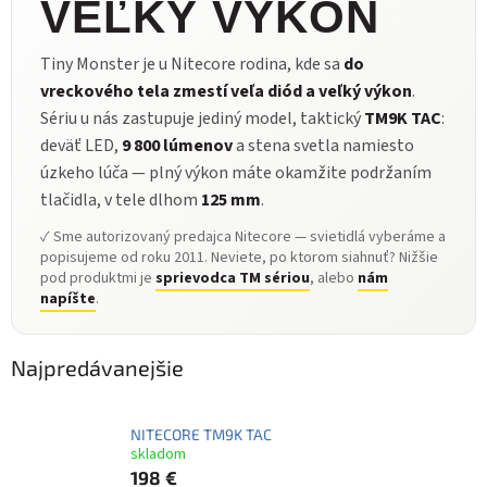
VEĽKÝ VÝKON
Tiny Monster je u Nitecore rodina, kde sa
do
vreckového tela zmestí veľa diód a veľký výkon
.
Sériu u nás zastupuje jediný model, taktický
TM9K TAC
:
deväť LED,
9 800 lúmenov
a stena svetla namiesto
úzkeho lúča — plný výkon máte okamžite podržaním
tlačidla, v tele dlhom
125 mm
.
✓ Sme autorizovaný predajca Nitecore — svietidlá vyberáme a
popisujeme od roku 2011. Neviete, po ktorom siahnuť? Nižšie
pod produktmi je
sprievodca TM sériou
, alebo
nám
napíšte
.
Najpredávanejšie
NITECORE TM9K TAC
skladom
198 €