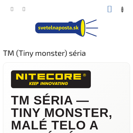
Prejsť
NÁKUP
na
obsah
KOŠÍK
TM (Tiny monster) séria
TM SÉRIA —
TINY MONSTER,
MALÉ TELO A