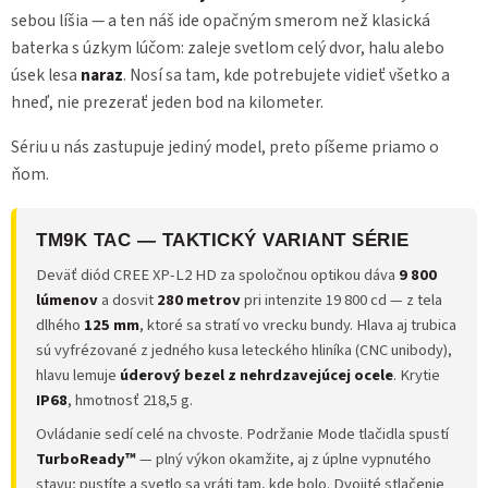
p
sebou líšia — a ten náš ide opačným smerom než klasická
r
baterka s úzkym lúčom: zaleje svetlom celý dvor, halu alebo
v
k
úsek lesa
naraz
. Nosí sa tam, kde potrebujete vidieť všetko a
y
hneď, nie prezerať jeden bod na kilometer.
v
ý
Sériu u nás zastupuje jediný model, preto píšeme priamo o
p
i
ňom.
s
u
TM9K TAC — TAKTICKÝ VARIANT SÉRIE
Deväť diód CREE XP-L2 HD za spoločnou optikou dáva
9 800
lúmenov
a dosvit
280 metrov
pri intenzite 19 800 cd — z tela
dlhého
125 mm
, ktoré sa stratí vo vrecku bundy. Hlava aj trubica
sú vyfrézované z jedného kusa leteckého hliníka (CNC unibody),
hlavu lemuje
úderový bezel z nehrdzavejúcej ocele
. Krytie
IP68
, hmotnosť 218,5 g.
Ovládanie sedí celé na chvoste. Podržanie Mode tlačidla spustí
TurboReady™
— plný výkon okamžite, aj z úplne vypnutého
stavu; pustíte a svetlo sa vráti tam, kde bolo. Dvojité stlačenie