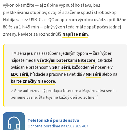
výkon okamžite — aj z úplne vypnutého stavu, bez
preklikávania stupňov; dvojité stlačenie spustí stroboskop.
Nabíja sa cez USB-C a s QC adaptérom výrobca uvádza približne
80 % za 1 h 45 min — plný výkon teda máte späť počas jednej
zmeny. Neviete sa rozhodnúť?
Napíšte nám
.
TM séria je u nás zastúpená jediným typom — širší výber
nájdete medzi
všetkými baterkami Nitecore
, taktické
ovládanie prstencom v
SRT sérii
, každodenné nosenie v
EDC sérii
, hľadacie a pracovné svietidlá v
MH sérii
alebo na
karte značky Nitecore
.
✓ Sme autorizovaný predajca Nitecore a Majstrovstvá svetla
berieme vážne. Štartujeme každý deň po zotmení.
Telefonické poradenstvo
Ochotne poradíme na 0903 305 407