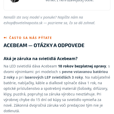
veniec z nehrdzavejúcej ocele.
Nenašli ste svoj model v ponuke? Napíšte nám na
eshop@svetelnaposta.sk — pozrieme sa, čo sa dá zohnať.
ČASTO SA NÁS PÝTATE
ACEBEAM — OTÁZKY A ODPOVEDE
Aká je záruka na svietidlá Acebeam?
Na LED svietidlá dáva Acebeam
10 rokov bezplatnej opravy
, s
dvomi výnimkami: pri modeloch s
pevne vstavanou batériou
2 roky
a pri
laserových LEP svietidlách 3 roky
. Na nabíjateľné
batérie, nabíjačky, káble a diaľkové spínače dáva 1 rok, na
optické príslušenstvo a spotrebný materiál (šošovky, difúzory,
klipy, puzdrá, popruhy) sa záruka výrobcu nevzťahuje. Pri
výrobnej chybe do 15 dní od kúpy sa svietidlo vymieňa za
nové. Zákonná dvojročná záruka voči predajcovi tým nie je
dotknutá.