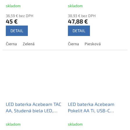
ion 14100P 1600mAh 3,7V -
920mAh 3,7V - Čierna
skladom
skladom
Čierna
36,59 € bez DPH
38,93 € bez DPH
45 €
47,88 €
DETAIL
DETAIL
Čierna
Zelená
Čierna
Piesková
LED baterka Acebeam TAC
LED baterka Acebeam
AA, Studená biela LED,
Pokelit AA Ti, USB-C
USB-C nabíjateľný Li-ion
nabíjateľný Li-ion 14500
14500 920mAh 3,7V -
920mAh 3,7V-Titánium
skladom
skladom
Zelená