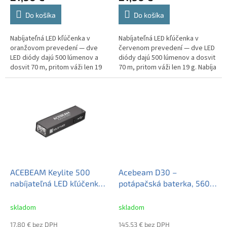
Do košíka
Do košíka
Nabíjateľná LED kľúčenka v
Nabíjateľná LED kľúčenka v
oranžovom prevedení — dve
červenom prevedení — dve LED
LED diódy dajú 500 lúmenov a
diódy dajú 500 lúmenov a dosvit
dosvit 70 m, pritom váži len 19
70 m, pritom váži len 19 g. Nabíja
g. Nabíja sa cez USB-C asi za
sa cez USB-C asi za hodinu,
hodinu, znesie dážď (IP66) aj
znesie dážď (IP66) aj pád...
pád...
ACEBEAM Keylite 500
Acebeam D30 –
nabíjateľná LED kľúčenka
potápačská baterka, 5600
500 lm, čierna
lm, ponor 100 m (čierna)
skladom
skladom
17,80 € bez DPH
145,53 € bez DPH