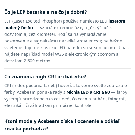
Čo je LEP baterka a na čo je dobrá?
LEP (Laser Excited Phosphor) používa namiesto LED
laserom
budený fosfor
— vzniká extrémne úzky a „čistý" lúč s
dosvitom aj cez kilometer. Hodí sa na vyhľadávanie,
pozorovanie a signalizáciu na veľké vzdialenosti; na bežné
svietenie doplňte klasickú LED baterku so širším lúčom. U nás
nájdete napríklad model W35 s elektronickým zoomom a
dosvitom 2 600 metrov.
Čo znamená high-CRI pri baterke?
CRI (index podania farieb) hovorí, ako verne svetlo zobrazuje
farby. Acebeam ponúka rady s
Nichia LED a CRI ≥ 90
— farby
vyzerajú prirodzene ako cez deň, čo ocenia hubári, fotografi,
elektrikári či záhradkári pri nočnej kontrole.
Ktoré modely Acebeam získali ocenenie a odkiaľ
značka pochádza?