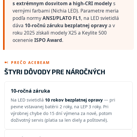
k
s extrémnym dosvitom a high-CRI modely
s
y
vernými farbami (Nichia LED). Parametre meria
v
podľa normy
ANSI/PLATO FL1
ý
, na LED svietidlá
p
dáva
10-ročnú záruku bezplatnej opravy
a v
i
roku 2025 získali modely X25 a Keylite 500
s
ocenenie
ISPO Award
.
u
PREČO ACEBEAM
ŠTYRI DÔVODY PRE NÁROČNÝCH
10-ročná záruka
Na LED svietidlá
10 rokov bezplatnej opravy
— pri
pevne vstavanej batérii 2 roky, na LEP 3 roky. Pri
výrobnej chybe do 15 dní výmena za nové, potom
doživotný servis (platia sa len diely a poštovné).