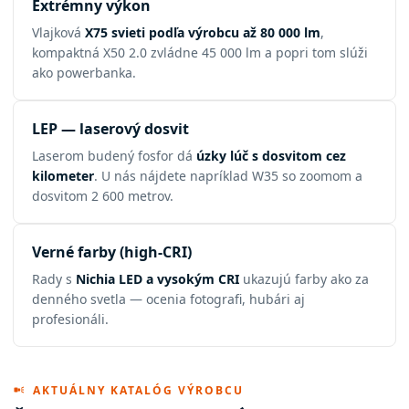
Extrémny výkon
Vlajková
X75 svieti podľa výrobcu až 80 000 lm
,
kompaktná X50 2.0 zvládne 45 000 lm a popri tom slúži
ako powerbanka.
LEP — laserový dosvit
Laserom budený fosfor dá
úzky lúč s dosvitom cez
kilometer
. U nás nájdete napríklad W35 so zoomom a
dosvitom 2 600 metrov.
Verné farby (high-CRI)
Rady s
Nichia LED a vysokým CRI
ukazujú farby ako za
denného svetla — ocenia fotografi, hubári aj
profesionáli.
AKTUÁLNY KATALÓG VÝROBCU