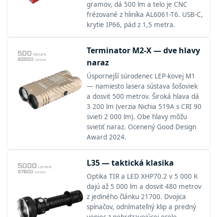
gramov, dá 500 lm a telo je CNC
frézované z hliníka AL6061-T6. USB-C,
krytie IP66, pád z 1,5 metra.
Terminator M2-X — dve hlavy
naraz
Úspornejší súrodenec LEP-kovej M1
— namiesto lasera sústava šošoviek
a dosvit 500 metrov. Široká hlava dá
3 200 lm (verzia Nichia 519A s CRI 90
svieti 2 000 lm). Obe hlavy môžu
svietiť naraz. Ocenený Good Design
Award 2024.
L35 — taktická klasika
Optika TIR a LED XHP70.2 v 5 000 K
dajú až 5 000 lm a dosvit 480 metrov
z jediného článku 21700. Dvojica
spínačov, odnímateľný klip a predný