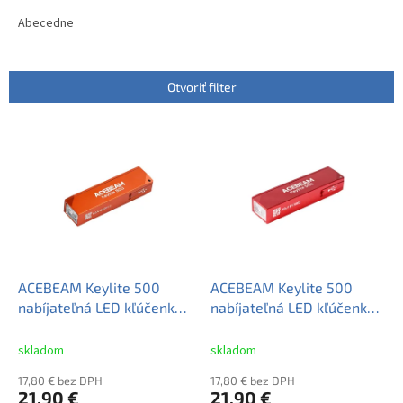
d
e
Abecedne
n
i
e
Otvoriť filter
p
r
V
o
ý
d
p
u
i
k
s
t
p
o
r
v
o
d
ACEBEAM Keylite 500
ACEBEAM Keylite 500
u
nabíjateľná LED kľúčenka
nabíjateľná LED kľúčenka
k
500 lm, oranžová
500 lm, červená
t
skladom
skladom
o
17,80 € bez DPH
17,80 € bez DPH
v
21,90 €
21,90 €