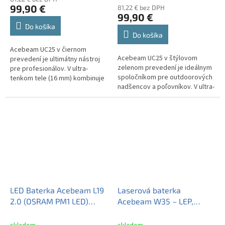
produktu
99,90 €
81,22 € bez DPH
je
99,90 €
5,0
Do košíka
z
Do košíka
5
Acebeam UC25 v čiernom
hviezdičiek.
Acebeam UC25 v štýlovom
prevedení je ultimátny nástroj
zelenom prevedení je ideálnym
pre profesionálov. V ultra-
spoločníkom pre outdoorových
tenkom tele (16 mm) kombinuje
nadšencov a poľovníkov. V ultra-
brutálny výkon 3100 lúmenov s
tenkom tele (16 mm) s odolnou
taktickým zeleným laserom,
anodizáciou kombinuje
výkonným...
brutálny...
LED Baterka Acebeam L19
Laserová baterka
2.0 (OSRAM PM1 LED)
Acebeam W35 – LEP,
1650lm + USB-C
dosvit 2600 m,
nabíjateľný Li-ion aku. IMR
elektronický zoom, USB-C