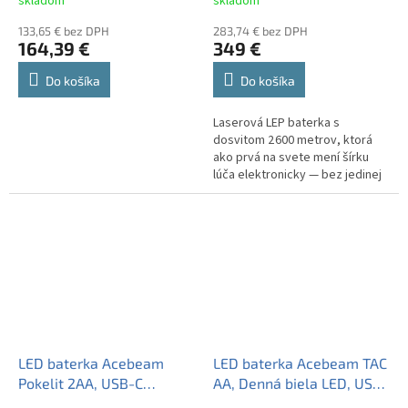
skladom
skladom
21700 5100mAh 15A 3,7V
133,65 € bez DPH
283,74 € bez DPH
164,39 €
349 €
Do košíka
Do košíka
Laserová LEP baterka s
dosvitom 2 600 metrov, ktorá
ako prvá na svete mení šírku
lúča elektronicky — bez jedinej
pohyblivej časti. Jedným
stlačením prejdete z ihlového...
LED baterka Acebeam
LED baterka Acebeam TAC
Pokelit 2AA, USB-C
AA, Denná biela LED, USB-
nabíjateľný špeciálny Li-
C nabíjateľný Li-ion 14500