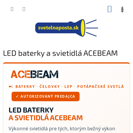
Prejsť
NÁKUP
na
obsah
KOŠÍK
LED baterky a svietidlá ACEBEAM
BATERKY · ČELOVKY · LEP · POTÁPAČSKÉ SVETLÁ
✓ AUTORIZOVANÝ PREDAJCA
LED BATERKY
A SVIETIDLÁ ACEBEAM
Výkonné svietidlá pre tých, ktorým bežný výkon