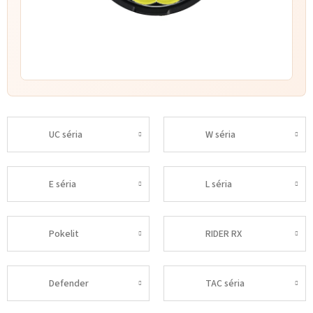
UC séria
W séria
E séria
L séria
Pokelit
RIDER RX
Defender
TAC séria