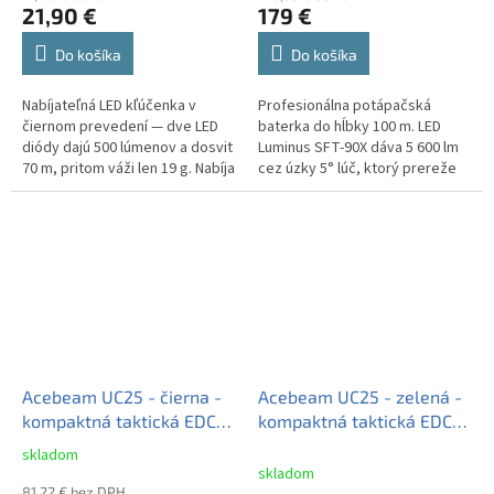
21,90 €
179 €
Do košíka
Do košíka
Nabíjateľná LED kľúčenka v
Profesionálna potápačská
čiernom prevedení — dve LED
baterka do hĺbky 100 m. LED
diódy dajú 500 lúmenov a dosvit
Luminus SFT-90X dáva 5 600 lm
70 m, pritom váži len 19 g. Nabíja
cez úzky 5° lúč, ktorý prereže
sa cez USB-C asi za hodinu,
kalnú vodu. Poháňajú ju 2×
znesie dážď (IP66) aj pád z...
akumulátor 21700 s USB-C
priamo v...
Acebeam UC25 - čierna -
Acebeam UC25 - zelená -
kompaktná taktická EDC
kompaktná taktická EDC
baterka s 4 zdrojmi svetla
baterka s 4 zdrojmi svetla
skladom
Priemerné
skladom
hodnotenie
81,22 € bez DPH