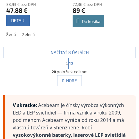
38,93 € bez DPH
72,36 € bez DPH
47,88 €
89 €
DETAIL
Do košíka
Šedá
Zelená
NAČÍTAŤ 8 ĎALŠÍCH
S
1
2
t
O
r
20
položiek celkom
v
á
l
HORE
n
á
k
d
o
v
a
a
c
V skratke:
Acebeam je čínsky výrobca výkonných
n
i
LED a LEP svietidiel — firma vznikla v roku 2009,
i
e
e
pod menom Acebeam vyrába od roku 2014 a má
p
vlastnú továreň v Shenzhene. Robí
r
v
vysokovýkonné baterky, laserové LEP svietidlá