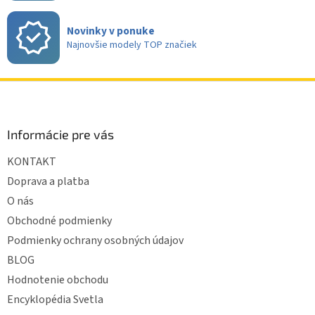
Novinky v ponuke
Najnovšie modely TOP značiek
Z
á
p
ä
Informácie pre vás
t
KONTAKT
i
e
Doprava a platba
O nás
Obchodné podmienky
Podmienky ochrany osobných údajov
BLOG
Hodnotenie obchodu
Encyklopédia Svetla