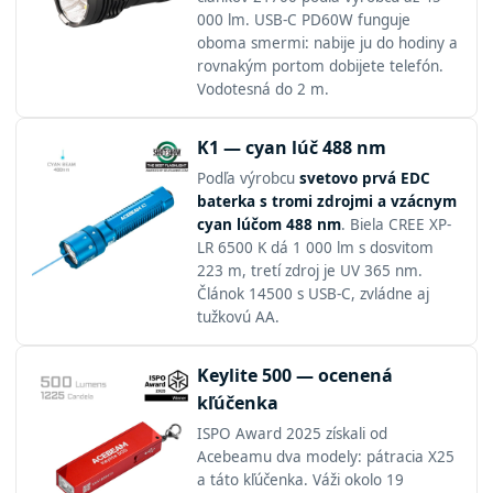
000 lm. USB-C PD60W funguje
oboma smermi: nabije ju do hodiny a
rovnakým portom dobijete telefón.
Vodotesná do 2 m.
K1 — cyan lúč 488 nm
Podľa výrobcu
svetovo prvá EDC
baterka s tromi zdrojmi a vzácnym
cyan lúčom 488 nm
. Biela CREE XP-
LR 6500 K dá 1 000 lm s dosvitom
223 m, tretí zdroj je UV 365 nm.
Článok 14500 s USB-C, zvládne aj
tužkovú AA.
Keylite 500 — ocenená
kľúčenka
ISPO Award 2025 získali od
Acebeamu dva modely: pátracia X25
a táto kľúčenka. Váži okolo 19