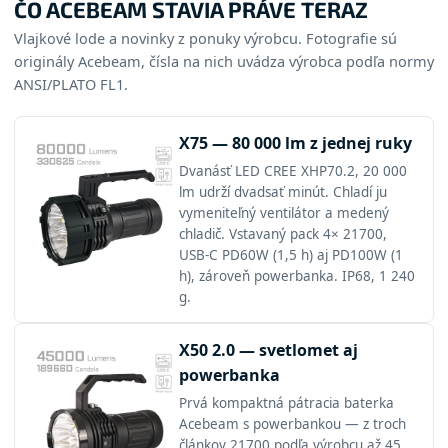
ČO ACEBEAM STAVIA PRÁVE TERAZ
Vlajkové lode a novinky z ponuky výrobcu. Fotografie sú
originály Acebeam, čísla na nich uvádza výrobca podľa normy
ANSI/PLATO FL1.
X75 — 80 000 lm z jednej ruky
Dvanásť LED CREE XHP70.2, 20 000
lm udrží dvadsať minút. Chladí ju
vymeniteľný ventilátor a medený
chladič. Vstavaný pack 4× 21700,
USB-C PD60W (1,5 h) aj PD100W (1
h), zároveň powerbanka. IP68, 1 240
g.
X50 2.0 — svetlomet aj
powerbanka
Prvá kompaktná pátracia baterka
Acebeam s powerbankou — z troch
článkov 21700 podľa výrobcu až 45