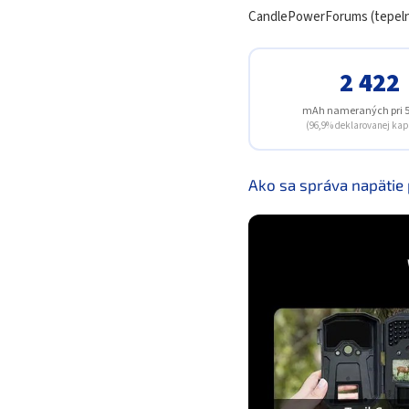
CandlePowerForums (tepelné
2 422
mAh nameraných pri
(96,9% deklarovanej kap
Ako sa správa napätie 