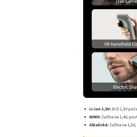
Li-ion 1,5V:
Drží 1,5V poč
NiMH:
Začína na 1,4V, post
Alkalická:
Začína na 1,5V, 