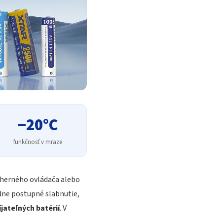
−20°C
funkčnosť v mraze
, herného ovládača alebo
dne postupné slabnutie,
íjateľných batérií
. V