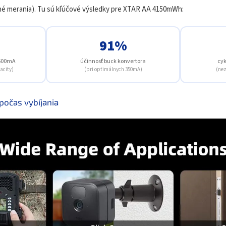
 merania). Tu sú kľúčové výsledky pre XTAR AA 4150mWh:
91%
 500mA
účinnosť buck konvertora
cyk
acity)
(pri optimálnych 350mA)
(nez
počas vybíjania