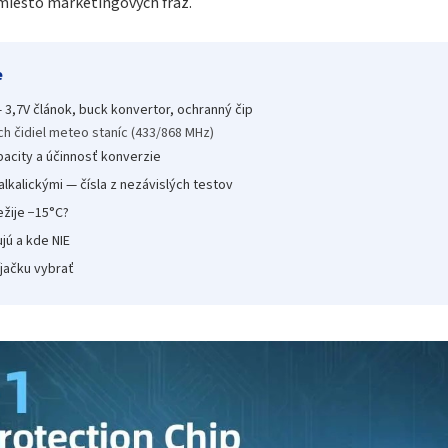
amiesto marketingových fráz.
e
— 3,7V článok, buck konvertor, ochranný čip
h čidiel meteo staníc (433/868 MHz)
acity a účinnosť konverzie
alkalickými — čísla z nezávislých testov
ežije −15°C?
ujú a kde NIE
íjačku vybrať