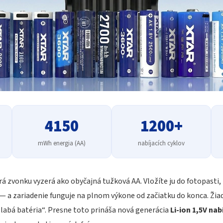
4150
1200+
mWh energia (AA)
nabíjacích cyklov
orá zvonku vyzerá ako obyčajná tužková AA. Vložíte ju do fotopasti
 a zariadenie funguje na plnom výkone od začiatku do konca. Žia
slabá batéria“. Presne toto prináša nová generácia
Li-ion 1,5V nab