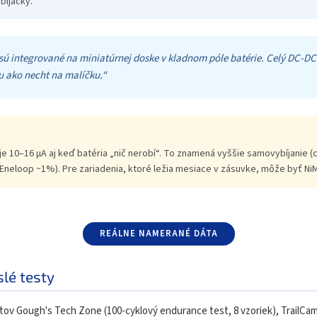
bíjačky.
sú integrované na miniatúrnej doske v kladnom póle batérie. Celý DC-D
u ako necht na malíčku.“
e 10–16 µA aj keď batéria „nič nerobí“. To znamená vyššie samovybíjanie 
Eneloop ~1%). Pre zariadenia, ktoré ležia mesiace v zásuvke, môže byť NiM
REÁLNE NAMERANÉ DÁTA
lé testy
tov Gough's Tech Zone (100-cyklový endurance test, 8 vzoriek), TrailCam