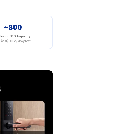
~800
lov do 80% kapacity
ávislý 100-cyklový test)