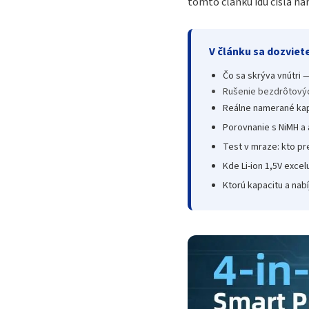
tomto článku idú čísla n
V článku sa dozviet
Čo sa skrýva vnútri 
Rušenie bezdrôtovýc
Reálne namerané kap
Porovnanie s NiMH a 
Test v mraze: kto pr
Kde Li-ion 1,5V excel
Ktorú kapacitu a nab