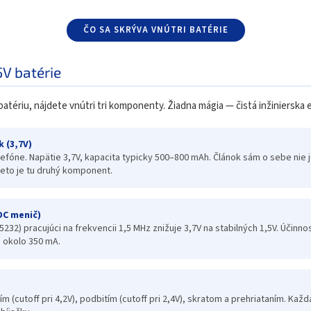
ČO SA SKRÝVA VNÚTRI BATÉRIE
5V batérie
batériu, nájdete vnútri tri komponenty. Žiadna mágia — čistá inžinierska 
k (3,7V)
efóne. Napätie 3,7V, kapacita typicky 500–800 mAh. Článok sám o sebe nie 
reto je tu druhý komponent.
DC menič)
5232) pracujúci na frekvencii 1,5 MHz znižuje 3,7V na stabilných 1,5V. Účinn
i okolo 350 mA.
ím (cutoff pri 4,2V), podbitím (cutoff pri 2,4V), skratom a prehriataním. Kaž