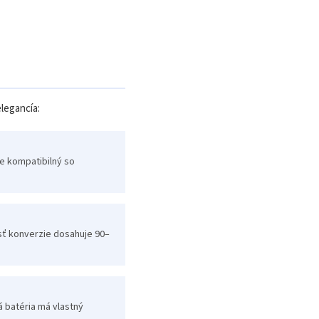
elegancía:
je kompatibilný so
osť konverzie dosahuje 90–
dá batéria má vlastný