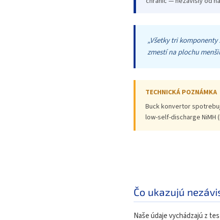
chránič — nezávislý od na
„Všetky tri komponenty 
zmestí na plochu menši
TECHNICKÁ POZNÁMKA
Buck konvertor spotrebuj
low-self-discharge NiMH (
Čo ukazujú nezávis
Naše údaje vychádzajú z tes