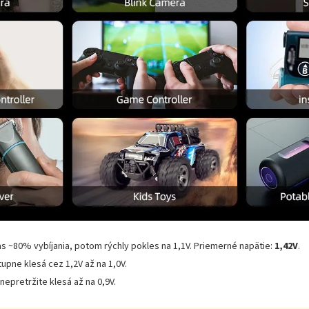
as ~80% vybíjania, potom rýchly pokles na 1,1V. Priemerné napätie:
1,42V
.
upne klesá cez 1,2V až na 1,0V.
nepretržite klesá až na 0,9V.