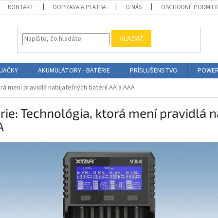
KONTAKT
DOPRAVA A PLATBA
O NÁS
OBCHODNÉ PODMIE
HĽADAŤ
ÍJAČKY
AKUMULÁTORY - BATÉRIE
PRÍSLUŠENSTVO
POWER
orá mení pravidlá nabíjateľných batérií AA a AAA
érie: Technológia, ktorá mení pravidlá 
A