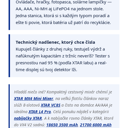
Ovládače, hračky, fotopasca, solárne lampičky —
AA, AAA, Ni-MH aj LiFePO4 na jednom stole.
Jedna stanica, ktorá si s každým typom poradí a
ešte ti povie, ktorá batéria už patrí do recyklácie.
Technický nadšenec, ktorý chce čísla
Kupuješ články z druhej ruky, testuješ výdrž a
nafúknutým kapacitám z tržníc neveríš? Tester s
presnosťou nad 95 % (podľa XTAR labu) a real-
time displej sú tvoj detektor lži.
Hľadáš niečo iné? Kompaktný cestovný mixér chémií je
XTAR MX4 Mini Mixer
, na veľkú flotilu článkov naraz
slúži 8-slotová
XTAR VC8S
a čisto na domáce AA/AAA je
ideálna
XTAR L4 Pro
. Celú ponuku nájdeš v kategórii
nabíjačky XTAR
. A k nabíjačke rovno články XTAR, ktoré
do VX4 V2 sadnú:
18650 3500 mAh
,
21700 6000 mAh