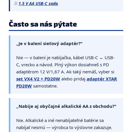
či
1,5 V AA USB-C sada
.
Často sa nás pýtate
„Je v balení sieťový adaptér?"
Nie — v balení je nabíjačka, kábel USB-C ↔ USB-
C, vrecko a návod. Plný výkon dosiahneš s PD
adaptérom 12 V/1,67 A. Ak taký nemáš, vyber si
set VX4 V2 + PD20W
alebo pridaj
adaptér XTAR
PD20W
samostatne.
„Nabije aj obyčajné alkalické AA z obchodu?"
Nie. Alkalické a iné nenabíjateľné batérie sa
nabíjať nesmú — výrobca to výslovne zakazuje.