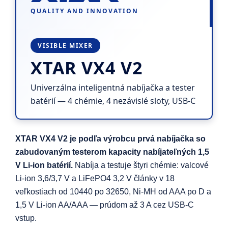
QUALITY AND INNOVATION
VISIBLE MIXER
XTAR VX4 V2
Univerzálna inteligentná nabíjačka a tester
batérií — 4 chémie, 4 nezávislé sloty, USB-C
XTAR VX4 V2 je podľa výrobcu prvá nabíjačka so
zabudovaným testerom kapacity nabíjateľných 1,5
V Li-ion batérií.
Nabíja a testuje štyri chémie: valcové
Li-ion 3,6/3,7 V a LiFePO4 3,2 V články v 18
veľkostiach od 10440 po 32650, Ni-MH od AAA po D a
1,5 V Li-ion AA/AAA — prúdom až 3 A cez USB-C
vstup.