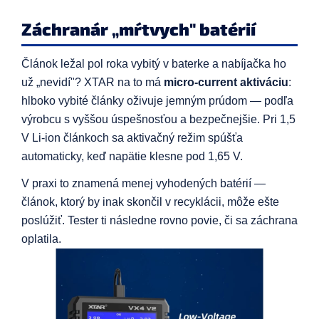
Záchranár „mŕtvych" batérií
Článok ležal pol roka vybitý v baterke a nabíjačka ho
už „nevidí"? XTAR na to má
micro-current aktiváciu
:
hlboko vybité články oživuje jemným prúdom — podľa
výrobcu s vyššou úspešnosťou a bezpečnejšie. Pri 1,5
V Li-ion článkoch sa aktivačný režim spúšťa
automaticky, keď napätie klesne pod 1,65 V.
V praxi to znamená menej vyhodených batérií —
článok, ktorý by inak skončil v recyklácii, môže ešte
poslúžiť. Tester ti následne rovno povie, či sa záchrana
oplatila.