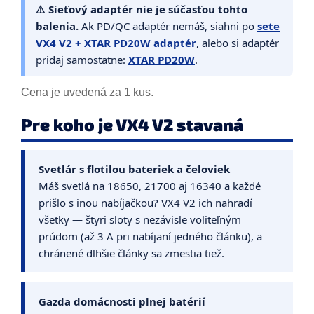
⚠️ Sieťový adaptér nie je súčasťou tohto
balenia.
Ak PD/QC adaptér nemáš, siahni po
sete
VX4 V2 + XTAR PD20W adaptér
, alebo si adaptér
pridaj samostatne:
XTAR PD20W
.
Cena je uvedená za 1 kus.
Pre koho je VX4 V2 stavaná
Svetlár s flotilou bateriek a čeloviek
Máš svetlá na 18650, 21700 aj 16340 a každé
prišlo s inou nabíjačkou? VX4 V2 ich nahradí
všetky — štyri sloty s nezávisle voliteľným
prúdom (až 3 A pri nabíjaní jedného článku), a
chránené dlhšie články sa zmestia tiež.
Gazda domácnosti plnej batérií