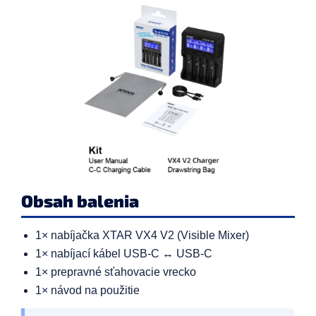
Obsah balenia
1× nabíjačka XTAR VX4 V2 (Visible Mixer)
1× nabíjací kábel USB-C ↔ USB-C
1× prepravné sťahovacie vrecko
1× návod na použitie