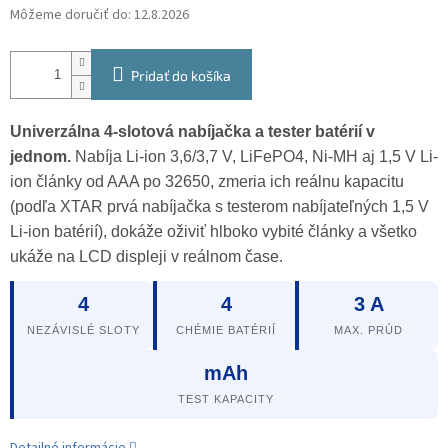
Môžeme doručiť do:
12.8.2026
Pridať do košíka
Univerzálna 4-slotová nabíjačka a tester batérií v
jednom.
Nabíja Li-ion 3,6/3,7 V, LiFePO4, Ni-MH aj 1,5 V Li-
ion články od AAA po 32650, zmeria ich reálnu kapacitu
(podľa XTAR prvá nabíjačka s testerom nabíjateľných 1,5 V
Li-ion batérií), dokáže oživiť hlboko vybité články a všetko
ukáže na LCD displeji v reálnom čase.
4
4
3 A
NEZÁVISLÉ SLOTY
CHÉMIE BATÉRIÍ
MAX. PRÚD
mAh
TEST KAPACITY