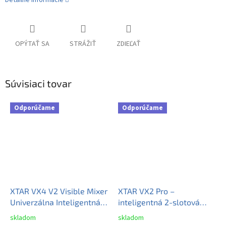
Detailné informácie
OPÝTAŤ SA
STRÁŽIŤ
ZDIEĽAŤ
Súvisiaci tovar
Odporúčame
Odporúčame
XTAR VX4 V2 Visible Mixer
XTAR VX2 Pro –
Univerzálna Inteligentná
inteligentná 2-slotová
Nabíjačka + XTAR PD20W
nabíjačka a tester batérií
skladom
skladom
Priemerné
Priemerné
QC3.0 SET