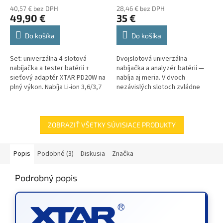
hodnotenie
hodnotenie
40,57 € bez DPH
28,46 € bez DPH
produktu
produktu
49,90 €
35 €
je
je
4,6
4,7
Do košíka
Do košíka
z
z
5
5
Set: univerzálna 4-slotová
Dvojslotová univerzálna
hviezdičiek.
hviezdičiek.
nabíjačka a tester batérií +
nabíjačka a analyzér batérií —
sieťový adaptér XTAR PD20W na
nabíja aj meria. V dvoch
plný výkon. Nabíja Li-ion 3,6/3,7
nezávislých slotoch zvládne
V, LiFePO4, Ni-MH aj 1,5 V Li-ion
štyri chémie: valcové Li-ion
články od AAA po 32650,...
3,6/3,7 V (18650, 21700…),
LiFePO4 3,2...
ZOBRAZIŤ VŠETKY SÚVISIACE PRODUKTY
Popis
Podobné (3)
Diskusia
Značka
Podrobný popis