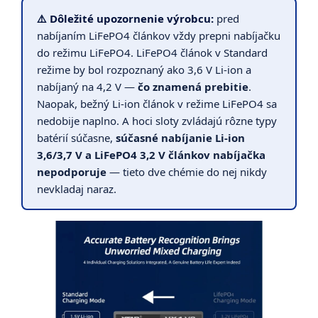
⚠️ Dôležité upozornenie výrobcu:
pred
nabíjaním LiFePO4 článkov vždy prepni nabíjačku
do režimu LiFePO4. LiFePO4 článok v Standard
režime by bol rozpoznaný ako 3,6 V Li-ion a
nabíjaný na 4,2 V —
čo znamená prebitie
.
Naopak, bežný Li-ion článok v režime LiFePO4 sa
nedobije naplno. A hoci sloty zvládajú rôzne typy
batérií súčasne,
súčasné nabíjanie Li-ion
3,6/3,7 V a LiFePO4 3,2 V článkov nabíjačka
nepodporuje
— tieto dve chémie do nej nikdy
nevkladaj naraz.