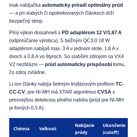
inak nabíjačka
automaticky priradí optimálny prúd
— a pri slabých či opotrebovaných článkoch drží
bezpečný strop.
Plný výkon dosiahneš s
PD adaptérom 12 V/1,67 A
(odporúčanie výrobcu). S bežným QC3.0 18 W
adaptérom nabíjaš max. 3 A v jednom slote, 1,6 A v
dvoch a 0,8 A vo štyroch. So slabším zdrojom sa VX4
V2 nezblázni —
prúd automaticky prispôsobí
tomu,
čo zdroj zvládne.
Li-ion články nabíja šetrným trojfázovým profilom
TC-
CC-CV
, pre Ni-MH má XTAR algoritmus
CVSA
s
presnejšou detekciou plného nabitia (prúd pre Ni-MH
je fixných 0,5 A).
Nabíjacie
Ukončenie
Chémia
Veľkosti
prúdy
(cutoff)