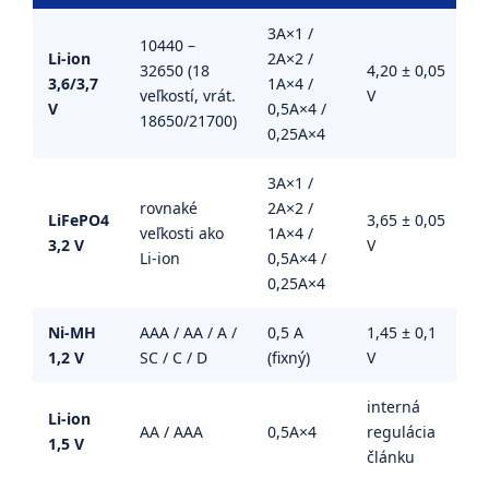
3A×1 /
10440 –
Li-ion
2A×2 /
32650 (18
4,20 ± 0,05
3,6/3,7
1A×4 /
veľkostí, vrát.
V
V
0,5A×4 /
18650/21700)
0,25A×4
3A×1 /
rovnaké
2A×2 /
LiFePO4
3,65 ± 0,05
veľkosti ako
1A×4 /
3,2 V
V
Li-ion
0,5A×4 /
0,25A×4
Ni-MH
AAA / AA / A /
0,5 A
1,45 ± 0,1
1,2 V
SC / C / D
(fixný)
V
interná
Li-ion
AA / AAA
0,5A×4
regulácia
1,5 V
článku