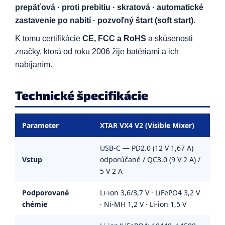
prepäťová · proti prebitiu · skratová · automatické
zastavenie po nabití · pozvoľný štart (soft start)
.
K tomu certifikácie
CE, FCC a RoHS
a skúsenosti
značky, ktorá od roku 2006 žije batériami a ich
nabíjaním.
Technické špecifikácie
Parameter
XTAR VX4 V2 (Visible Mixer)
USB-C — PD2.0 (12 V 1,67 A)
Vstup
odporúčané / QC3.0 (9 V 2 A) /
5 V 2 A
Podporované
Li-ion 3,6/3,7 V · LiFePO4 3,2 V
chémie
· Ni-MH 1,2 V · Li-ion 1,5 V