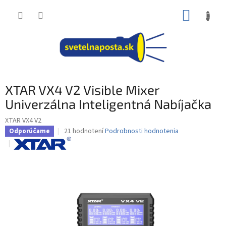
Prejsť
NÁKUP
na
obsah
KOŠÍK
XTAR VX4 V2 Visible Mixer
Univerzálna Inteligentná Nabíjačka
XTAR VX4 V2
Priemerné
21 hodnotení
Podrobnosti hodnotenia
Odporúčame
hodnotenie
produktu
je
4,2
z
5
hviezdičiek.