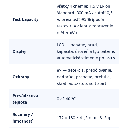
všetky 4 chémie; 1,5 V Li-ion
štandard: 300 mA / cutoff 0,5
Test kapacity
V; presnosť >95 % (podľa
testov XTAR labu); zobrazenie
mAh/mWh
LCD — napätie, prúd,
Displej
kapacita, úroveň a typ batérie;
automatické stlmenie po ~60 s
8× — detekcia, prepólovanie,
Ochrany
nadprúd, prepätie, prebitie,
skrat, auto-stop, soft start
Prevádzková
0 až 40 °C
teplota
Rozmery /
172 × 130 × 41,5 mm · 315 g
hmotnosť