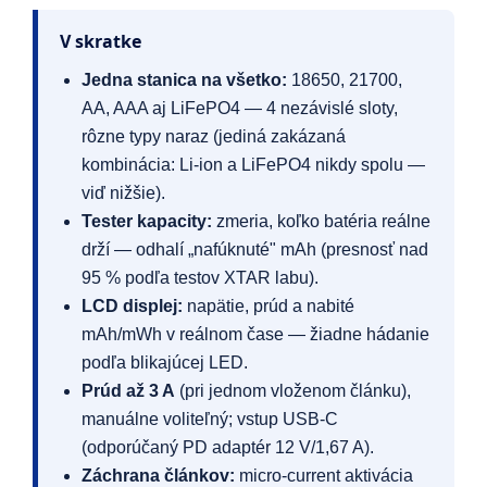
V skratke
Jedna stanica na všetko:
18650, 21700,
AA, AAA aj LiFePO4 — 4 nezávislé sloty,
rôzne typy naraz (jediná zakázaná
kombinácia: Li-ion a LiFePO4 nikdy spolu —
viď nižšie).
Tester kapacity:
zmeria, koľko batéria reálne
drží — odhalí „nafúknuté" mAh (presnosť nad
95 % podľa testov XTAR labu).
LCD displej:
napätie, prúd a nabité
mAh/mWh v reálnom čase — žiadne hádanie
podľa blikajúcej LED.
Prúd až 3 A
(pri jednom vloženom článku),
manuálne voliteľný; vstup USB-C
(odporúčaný PD adaptér 12 V/1,67 A).
Záchrana článkov:
micro-current aktivácia