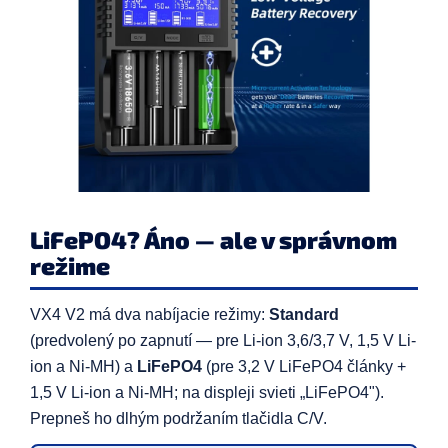
LiFePO4? Áno — ale v správnom
režime
VX4 V2 má dva nabíjacie režimy:
Standard
(predvolený po zapnutí — pre Li-ion 3,6/3,7 V, 1,5 V Li-
ion a Ni-MH) a
LiFePO4
(pre 3,2 V LiFePO4 články +
1,5 V Li-ion a Ni-MH; na displeji svieti „LiFePO4").
Prepneš ho dlhým podržaním tlačidla C/V.