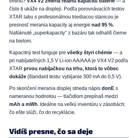
tretinu?
VX4 V2 zmeria reálnu kapacitu batérie
— a
číslo ti ukáže na displeji. Podľa porovnávacích testov
XTAR labu s profesionálnou triediacou stanicou je
presnosť merania kapacity aj energie
nad 95 %
.
Nafúknuté „superkapacity" z bazáru tak odhalíš čierne
na bielom.
Kapacitný test funguje pre
všetky štyri chémie
— a
pri nabíjateľných 1,5 V Li-ion AA/AAA je VX4 V2 podľa
XTAR
prvou nabíjačkou na trhu, ktorá to vôbec
dokáže
(štandard testu: vybíjanie 300 mA do 0,5 V).
Po skončení merania displej strieda nápis
donE
s
nameranou hodnotou — tlačidlom prepínaš medzi
mAh a mWh
. Ideálne na veľkú inventúru v zásobách:
čo ešte slúži, čo do recyklácie.
Vidíš presne, čo sa deje