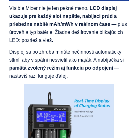
Visible Mixer nie je len pekné meno.
LCD displej
ukazuje pre každý slot napätie, nabíjací prúd a
priebežne nabité mAh/mWh v reálnom čase
— plus
úroveň a typ batérie. Žiadne dešifrovanie blikajúcich
LED: pozrieš a vieš.
Displej sa po zhruba minúte nečinnosti automaticky
stlmí, aby v spálni nesvietil ako maják. A nabíjačka si
pamätá zvolený režim aj funkciu po odpojení
—
nastavíš raz, funguje ďalej.