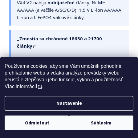
VX4 V2 nabíja
nabíjateľné
články: Ni-MH
AA/AAA (a väčšie A/SC/C/D), 1,5 V Li-ion AA/AAA,
Li-ion a LiFePO4 valcové články.
„Zmestia sa chránené 18650 a 21700
články?"
Sloty berú články s dĺžkou 34 až 80 mm a
Používame cookies, aby sme Vám umožnili pohodlné
priemerom 10 až 32 mm. Chránené články sú o
prehliadanie webu a vďaka analýze prevádzky webu
pár milimetrov dlhšie než holé — limit slotu je 80
neustále zlepšovali jeho funkcie, výkon a použiteľnosť.
mm, tak si pre istotu dĺžku svojho článku over v
Viac informácií
tu
.
jeho špecifikácii.
Nastavenie
„Ako nabijem LiFePO4 články?"
Doprava zdarma pri nákupe nad 40 eur
Odmietnuť
Súhlasím
Dlhým podržaním tlačidla C/V prepni nabíjačku
do režimu LiFePO4 (na displeji svieti „LiFePO4")