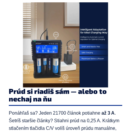
Prúd si riadiš sám — alebo to
nechaj na ňu
Ponáhľaš sa? Jeden 21700 článok potiahne
až 3 A
.
Šetríš staršie články? Stiahni prúd na 0,25 A. Krátkym
stlačením tlačidla C/V volíš úroveň prúdu manuálne,