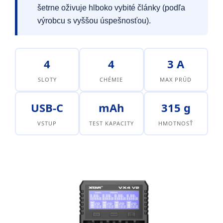
šetrne oživuje hlboko vybité články (podľa
výrobcu s vyššou úspešnosťou).
4
4
3 A
SLOTY
CHÉMIE
MAX PRÚD
USB-C
mAh
315 g
VSTUP
TEST KAPACITY
HMOTNOSŤ