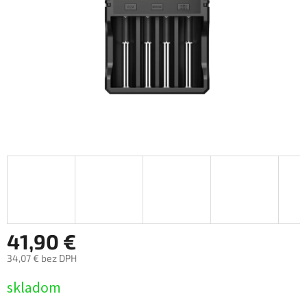
41,90 €
34,07 € bez DPH
Jednotková
skladom
cena: