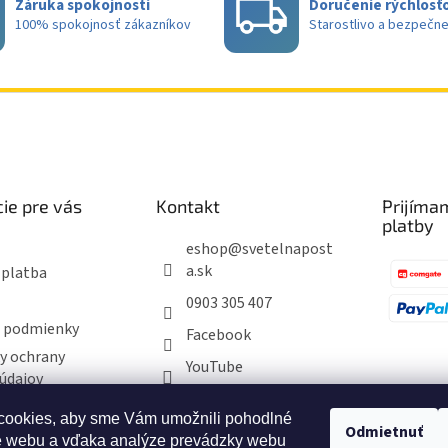
a
Záruka spokojnosti
Doručenie rýchlosťo
i
n
100% spokojnosť zákazníkov
Starostlivo a bezpečn
e
i
e
p
r
v
k
y
v
ý
p
i
ie pre vás
Kontakt
Prijíma
s
platby
u
eshop
@
svetelnapost
a.sk
 platba
0903 305 407
 podmienky
Facebook
y ochrany
YouTube
údajov
ookies, aby sme Vám umožnili pohodlné
Odmietnuť
ie obchodu
e webu a vďaka analýze prevádzky webu