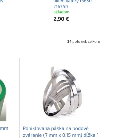
ks
akumulátory 18650
/16340
skladom
2,90 €
14
položiek celkom
7 mm
Poniklovaná páska na bodové
zváranie (7 mm x 0,15 mm) dĺžka 1