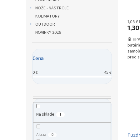
POWERBANKY
o
NOŽE - NÁSTROJE
v
KOLIMÁTORY
1,06 €
OUTDOOR
1,30
NOVINKY 2026
🔋 HPV
batéri
samole
pred s
Cena
riziko 
0
€
45
€
Na sklade
1
Puzdr
Akcia
0