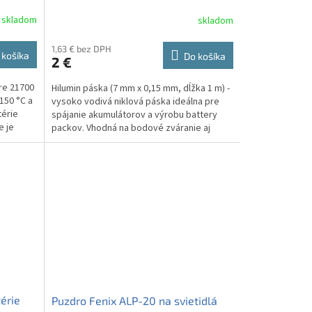
meter
skladom
skladom
1,63 € bez DPH
 košíka
Do košíka
2 €
re 21700
Hilumin páska (7 mm x 0,15 mm, dĺžka 1 m) -
150 °C a
vysoko vodivá niklová páska ideálna pre
térie
spájanie akumulátorov a výrobu battery
e je
packov. Vhodná na bodové zváranie aj
spájkovanie....
érie
Puzdro Fenix ALP-20 na svietidlá