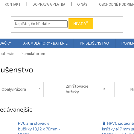
KONTAKT
DOPRAVA A PLATBA
O NÁS
OBCHODNÉ PODMIE
HĽADAŤ
ÍJAČKY
AKUMULÁTORY - BATÉRIE
PRÍSLUŠENSTVO
POWER
 bateriám a akumulátorom
lušenstvo
Zmršťovacie
Obaly/Púzdra
N
bužírky
edávanejšie
PVC zmrštovacie
🔋 HPVC izolačné
bužírky 18,12 x 70mm -
krúžky ø17 mm p