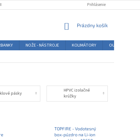
NKY
PODMIENKY OCHRANY OSOBNÝCH ÚDAJOV
Prihlásenie
BLOG
HODNO
NÁKUPNÝ
Prázdny košík
KOŠÍK
BANKY
NOŽE - NÁSTROJE
KOLIMÁTORY
OUTDOOR
HPVC izolačné
iklové pásky
krúžky
TOPFIRE - Vodotesný
re
box-púzdro na Li-ion