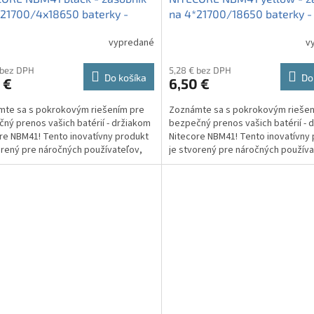
21700/4x18650 baterky -
na 4*21700/18650 baterky - 
y
vypredané
v
 bez DPH
5,28 € bez DPH
Do košíka
Do
 €
6,50 €
te sa s pokrokovým riešením pre
Zoznámte sa s pokrokovým riešen
ný prenos vašich batérií - držiakom
bezpečný prenos vašich batérií - 
re NBM41! Tento inovatívny produkt
Nitecore NBM41! Tento inovatívny
orený pre náročných používateľov,
je stvorený pre náročných používa
yžadujú...
ktorí vyžadujú...