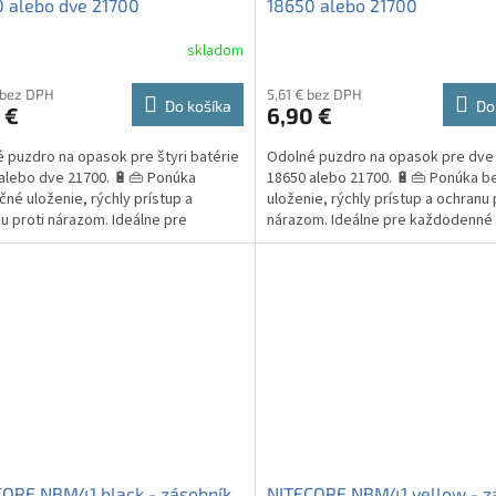
 alebo dve 21700
18650 alebo 21700
skladom
 bez DPH
5,61 € bez DPH
Do košíka
Do
 €
6,90 €
 puzdro na opasok pre štyri batérie
Odolné puzdro na opasok pre dve 
alebo dve 21700. 🔋👜 Ponúka
18650 alebo 21700. 🔋👜 Ponúka 
né uloženie, rýchly prístup a
uloženie, rýchly prístup a ochranu 
u proti nárazom. Ideálne pre
nárazom. Ideálne pre každodenné
ionálov a nadšencov...
náhradných...
CORE NBM41 black - zásobník
NITECORE NBM41 yellow - z