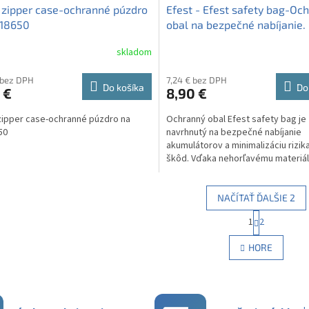
 zipper case-ochranné púzdro
Efest - Efest safety bag-Oc
x18650
obal na bezpečné nabíjanie.
skladom
 bez DPH
7,24 € bez DPH
Do košíka
Do
 €
8,90 €
zipper case-ochranné púzdro na
Ochranný obal Efest safety bag je
50
navrhnutý na bezpečné nabíjanie
akumulátorov a minimalizáciu rizik
škôd. Vďaka nehorľavému materiál
uzatvárateľnej chlopni poskytuje...
NAČÍTAŤ ĎALŠIE 2
S
1
2
O
t
r
v
HORE
á
l
n
á
k
d
o
a
v
c