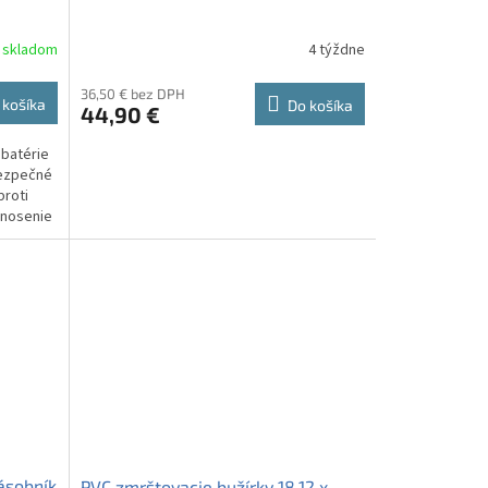
skladom
4 týždne
36,50 € bez DPH
 košíka
Do košíka
44,90 €
batérie
bezpečné
proti
 nosenie
ásobník
PVC zmrštovacie bužírky 18,12 x