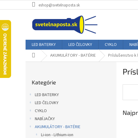
Prejsť
eshop@svetelnaposta.sk
na
obsah
LED BATERKY
LED ČELOVKY
CYKLO
NAB
Domov
AKUMULÁTORY - BATÉRIE
Príslušenstvo k
B
Prís
o
Preskočiť
č
Kategórie
kategórie
n
ý
LED BATERKY
p
LED ČELOVKY
a
CYKLO
Najpr
n
e
NABÍJAČKY
l
AKUMULÁTORY - BATÉRIE
Li-ion - Lithium-ion