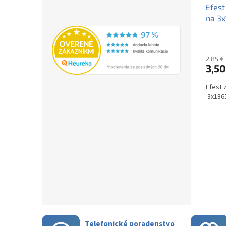
Efest
na 3
2,85 €
3,50
Efest 
3x186
Telefonické poradenstvo