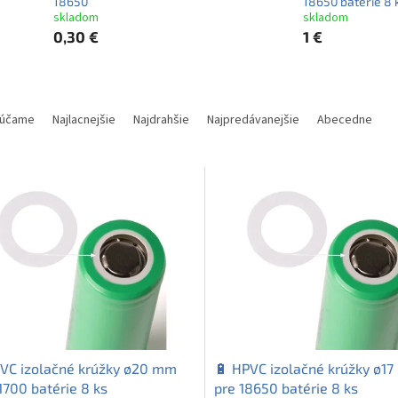
18650
18650 batérie 8 
skladom
skladom
0,30 €
1 €
účame
Najlacnejšie
Najdrahšie
Najpredávanejšie
Abecedne
VC izolačné krúžky ø20 mm
🔋 HPVC izolačné krúžky ø1
1700 batérie 8 ks
pre 18650 batérie 8 ks