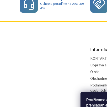
Ochotne poradíme na 0903 305
407
Z
á
p
ä
t
Informác
i
e
KONTAKT
Doprava a
O nás
Obchodné
Podmienk
osobných 
BLOG
Používame c
Hodnoten
prehliadani