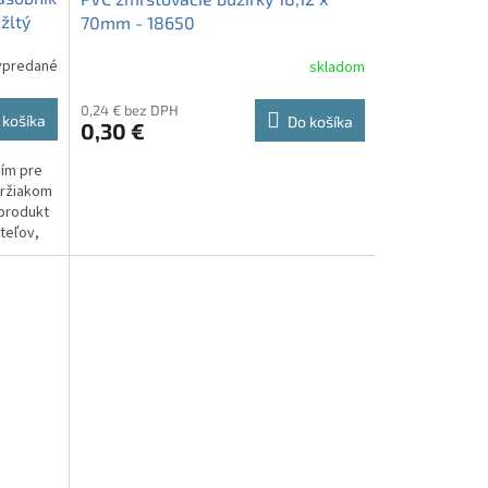
žltý
70mm - 18650
ypredané
skladom
0,24 € bez DPH
 košíka
Do košíka
0,30 €
ím pre
držiakom
 produkt
teľov,