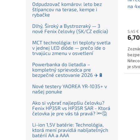
Odpudzovač komárov: leto bez
na 4x
štípancov na terase, kempe i
čiern
rybačke
Dlhý, Široký a Bystrozraký — 3
nové Fenix čelovky (SK/CZ edícia)
5,45 €
6,70
MCT technológia: tri teploty svetla
v jednej LED dióde — prečo ide o
Zoznám
trvajúcu zmenu v osvetlení
bezpeč
Niteco
Powerbanka do lietadla –
je stv
kompletný sprievodca pre
ktorí v
bezpečné cestovanie 2026 ✈️🔋
Nové testery YAOREA YR-1035+ v
našej ponuke
Ako si vybrať najlepšiu čelovku?
Fenix HP35R vs HP35R SAR - Ktorá
čelovka je pre vás tá pravá? 🔦🤔
Li-ion 1,5V batérie: Technológia,
ktorá mení pravidlá nabíjateľných
batérií AA a AAA