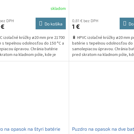
skladom
 bez DPH
0,81 € bez DPH
Do košíka
Do
 €
1 €
C izolačné krúžky ø20 mm pre 21700
🔋 HPVC izolačné krúžky ø20 mm p
e s tepelnou odolnosťou do 150 °C a
batérie s tepelnou odolnosťou do 
piacou úpravou. Chránia batérie
samolepiacou úpravou. Chránia ba
kratom na kladnom póle, kde je
pred skratom na kladnom póle, kd
najvyššie...
riziko najvyššie...
o na opasok na štyri batérie
Puzdro na opasok na dve bat