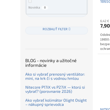
18650
Novinka
0
6,42 €
7,90
ROZBALIŤ FILTER
Odolné
18650 
bezpeč
ochran
profes
BLOG - novinky a užitočné
informácie
Ako si vybrať prenosný ventilátor:
mini, na krk či s vodnou hmlou
Nitecore P17iX vs P27iX — ktorú si
vybrať? (porovnanie 2026)
Ako vybrať kolimátor Olight Osight
– nákupný sprievodca
NITE