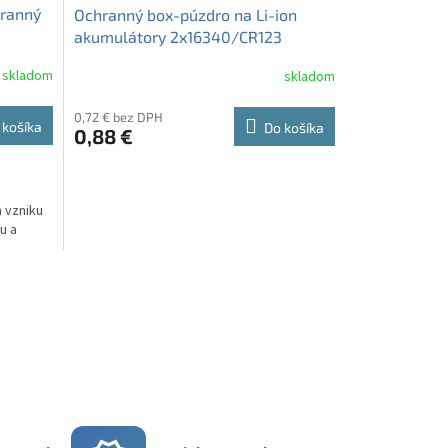
hranný
Ochranný box-púzdro na Li-ion
akumulátory 2x16340/CR123
skladom
skladom
0,72 € bez DPH
 košíka
Do košíka
0,88 €
a vzniku
u a