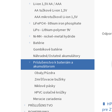
Li-ion 1,5V AA / AAA
AA tužkové Li-ion 1,5V
AAA mikrotužkové Li-ion 1,5V
LiFePO4 - lithium iron phosphate
R
LiPo - Lithium-polymer 9V
a
Odpor
Ni-MH - nickel–metal hydride
d
Batérie
e
V
n
Gombíkové batérie
ý
i
Náhradné/Ostatné akumulátory
p
e
Príslušenstvo k bateriám a
i
p
akumulátorom
s
r
Obaly/Púzdra
p
o
Zmršťovacie bužírky
r
d
Niklové pásky
o
u
HPVC izolačné krúžky
d
k
u
t
Meracie zariadenia
🔋 HP
k
o
PRÍSLUŠENSTVO
pre 2
t
v