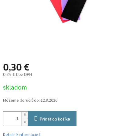
0,30 €
0,24 € bez DPH
Jednotková
skladom
cena:
Môžeme doručiť do:
12.8.2026
Pridať do košíka
Detailné informácie