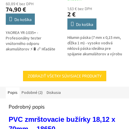
hodnotenie
60,89 € bez DPH
produktu
74,90 €
1,63 € bez DPH
je
2 €
3,9
Do košíka
z
Do košíka
5
YAOREA YR-1035+ -
hviezdičiek.
Hilumin páska (7 mm x 0,15 mm,
Profesionálny tester
dĺžka 1 m) - vysoko vodivá
vnútorného odporu
niklová páska ideálna pre
akumulátorov ⚡🔋📏 Hľadáte
spájanie akumulátorov a výrobu
presný a spoľahlivý tester
battery packov. Vhodná na
akumulátorov? YAOREA YR-
bodové zváranie aj
1035+ meria vnútorný odpor
spájkovanie....
(0,01 mΩ – 200 Ω)...
ZOBRAZIŤ VŠETKY SÚVISIACE PRODUKTY
Popis
Podobné (2)
Diskusia
Podrobný popis
PVC zmrštovacie bužírky 18,12 x
70mm - 18650