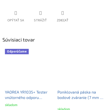
OPÝTAŤ SA
STRÁŽIŤ
ZDIEĽAŤ
Súvisiaci tovar
Odporúčame
YAOREA YR1035+ Tester
Poniklovaná páska na
vnútorného odporu
bodové zváranie (7 mm x
akumulátorov
0,15 mm) dĺžka 1 meter
skladom
Priemerné
skladom