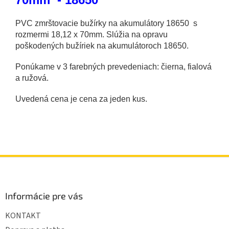
PVC zmrštovacie bužírky na akumulátory 18650 s
rozmermi 18,12 x 70mm. Slúžia na opravu
poškodených bužíriek na akumulátoroch 18650.
Ponúkame v 3 farebných prevedeniach: čierna, fialová
a ružová.
Uvedená cena je cena za jeden kus.
Z
á
p
ä
Informácie pre vás
t
KONTAKT
i