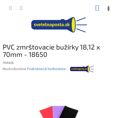
Prejsť
NÁKUP
na
obsah
KOŠÍK
PVC zmrštovacie bužírky 18,12 x
70mm - 18650
994408
Priemerné
Neohodnotené
Podrobnosti hodnotenia
hodnotenie
produktu
je
0,0
z
5
hviezdičiek.