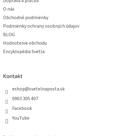
e
Doprava a platba
O nás
Obchodné podmienky
Podmienky ochrany osobných údajov
BLOG
Hodnotenie obchodu
Encyklopédia Svetla
Kontakt
eshop
@
svetelnaposta.sk
0903 305 407
Facebook
YouTube