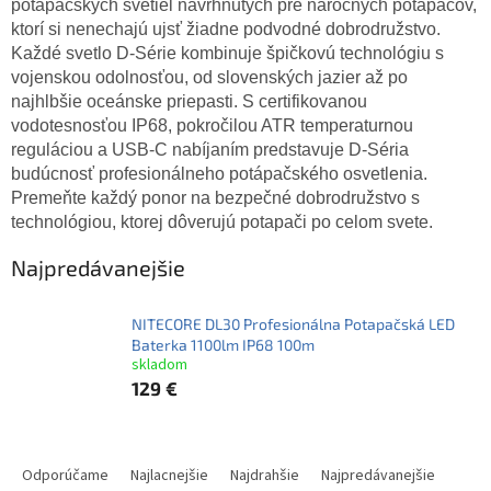
potapačských svetiel navrhnutých pre náročných potapačov,
ktorí si nenechajú ujsť žiadne podvodné dobrodružstvo.
Každé svetlo D-Série kombinuje špičkovú technológiu s
vojenskou odolnosťou, od slovenských jazier až po
najhlbšie oceánske priepasti. S certifikovanou
vodotesnosťou IP68, pokročilou ATR temperaturnou
reguláciou a USB-C nabíjaním predstavuje D-Séria
budúcnosť profesionálneho potápačského osvetlenia.
Premeňte každý ponor na bezpečné dobrodružstvo s
technológiou, ktorej dôverujú potapači po celom svete.
Najpredávanejšie
NITECORE DL30 Profesionálna Potapačská LED
Baterka 1100lm IP68 100m
skladom
129 €
R
a
Odporúčame
Najlacnejšie
Najdrahšie
Najpredávanejšie