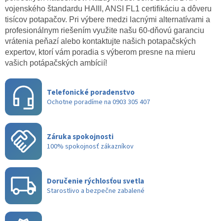
v
vojenského štandardu HAIII, ANSI FL1 certifikáciu a dôveru
ý
tisícov potapačov. Pri výbere medzi lacnými alternatívami a
p
profesionálnym riešením využite našu 60-dňovú garanciu
i
s
vrátenia peňazí alebo kontaktujte našich potapačských
u
expertov, ktorí vám poradia s výberom presne na mieru
vašich potápačských ambícií!
Telefonické poradenstvo
Ochotne poradíme na 0903 305 407
Záruka spokojnosti
100% spokojnosť zákazníkov
Doručenie rýchlosťou svetla
Starostlivo a bezpečne zabalené