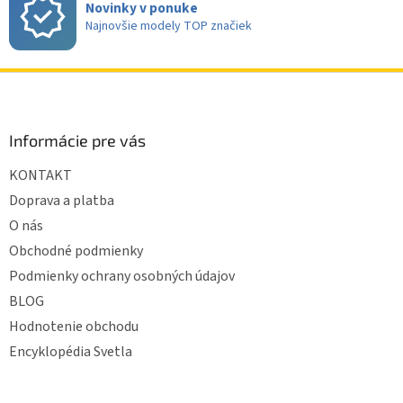
Novinky v ponuke
Najnovšie modely TOP značiek
Z
á
p
ä
Informácie pre vás
t
KONTAKT
i
e
Doprava a platba
O nás
Obchodné podmienky
Podmienky ochrany osobných údajov
BLOG
Hodnotenie obchodu
Encyklopédia Svetla