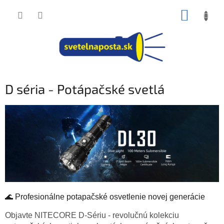
Prejsť
NÁKUP
na
obsah
KOŠÍK
D séria - Potápačské svetlá
🌊 Profesionálne potapačské osvetlenie novej generácie
Objavte NITECORE D-Sériu - revolučnú kolekciu