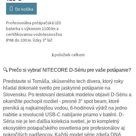
Do košíka
Profesionálna potápačská LED
baterka s výkonom 1100 lm a
certifikovanou vodotesnosťou
IP68 do 100 m. Úzky 3° lúč
presvieti aj kalnú vodu (dosvit
788 m), batéria 21700 s USB-C...
1
položiek celkom
O
v
l
🔍 Prečo si vybrať NITECORE D-Sériu pre vaše potápanie?
á
d
Predstavte si Tomáša, skúseného tech divera, ktorý roky
a
hľadal dokonalé svetlo pre jaskynné potápanie na
c
Slovensku. Po testovaní desiatok modelov objavil D-Sériu a
i
okamžite pochopil rozdiel - presné 3° spot beam, ktoré
e
preniká aj najkalnejšou vodou, 6-hodinová výdrž na jedno
p
r
nabitie a revolucné USB-C nabíjanie priamo v batérii. D-
v
Séria nie je len ďalšia kolekcia svetiel, je to kompletný
k
ekosystém potapačského osvetlenia pre profesionálov aj
y
pokročilých nadšencov. Každý model série zdieľa DNA