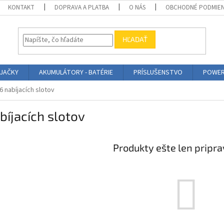
KONTAKT
DOPRAVA A PLATBA
O NÁS
OBCHODNÉ PODMIE
HĽADAŤ
ÍJAČKY
AKUMULÁTORY - BATÉRIE
PRÍSLUŠENSTVO
POWER
6 nabíjacích slotov
bíjacích slotov
Produkty ešte len pripr