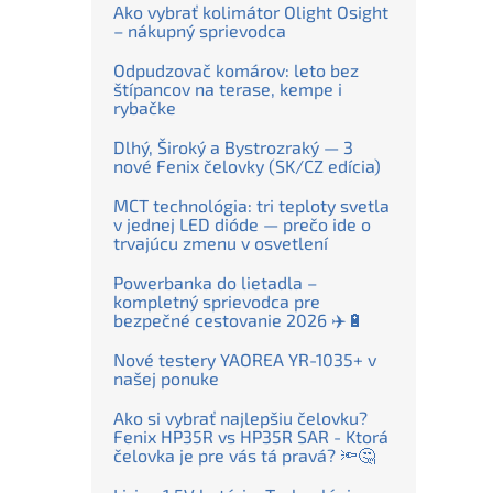
Ako vybrať kolimátor Olight Osight
– nákupný sprievodca
Odpudzovač komárov: leto bez
štípancov na terase, kempe i
rybačke
Dlhý, Široký a Bystrozraký — 3
nové Fenix čelovky (SK/CZ edícia)
MCT technológia: tri teploty svetla
v jednej LED dióde — prečo ide o
trvajúcu zmenu v osvetlení
Powerbanka do lietadla –
kompletný sprievodca pre
bezpečné cestovanie 2026 ✈️🔋
Nové testery YAOREA YR-1035+ v
našej ponuke
Ako si vybrať najlepšiu čelovku?
Fenix HP35R vs HP35R SAR - Ktorá
čelovka je pre vás tá pravá? 🔦🤔