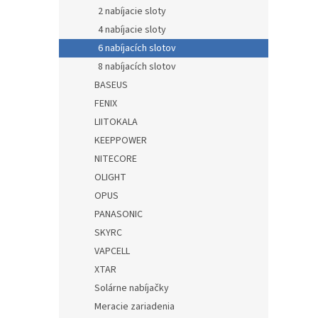
2 nabíjacie sloty
4 nabíjacie sloty
6 nabíjacích slotov
8 nabíjacích slotov
BASEUS
FENIX
LIITOKALA
KEEPPOWER
NITECORE
OLIGHT
OPUS
PANASONIC
SKYRC
VAPCELL
XTAR
Solárne nabíjačky
Meracie zariadenia