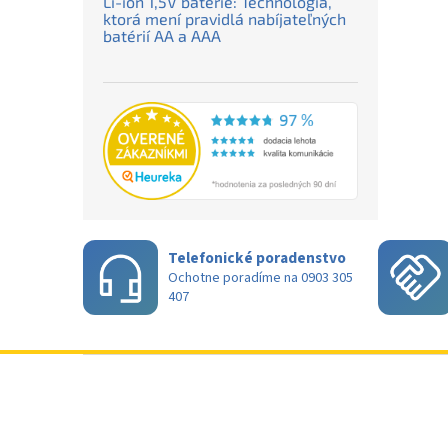
Li-ion 1,5V batérie: Technológia,
ktorá mení pravidlá nabíjateľných
batérií AA a AAA
Telefonické poradenstvo
Ochotne poradíme na 0903 305
407
Z
á
p
ä