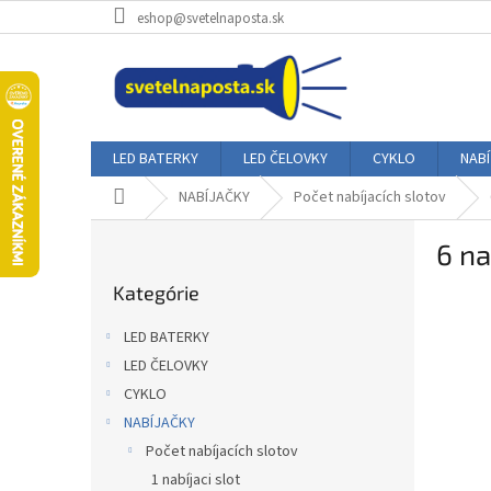
Prejsť
eshop@svetelnaposta.sk
na
obsah
LED BATERKY
LED ČELOVKY
CYKLO
NAB
Domov
NABÍJAČKY
Počet nabíjacích slotov
B
6 na
o
Preskočiť
č
Kategórie
kategórie
n
ý
LED BATERKY
p
LED ČELOVKY
a
CYKLO
n
e
NABÍJAČKY
l
Počet nabíjacích slotov
1 nabíjaci slot