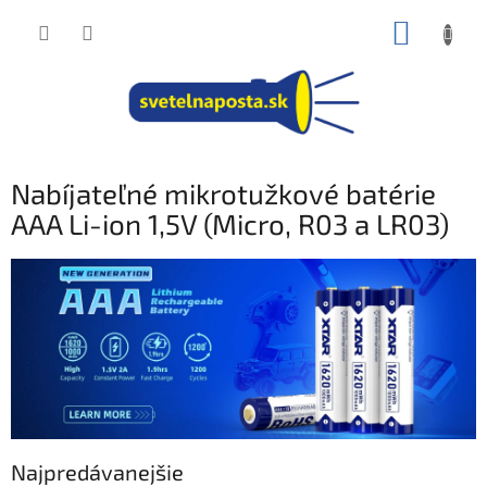
Prejsť
NÁKUP
na
obsah
KOŠÍK
Nabíjateľné mikrotužkové batérie
AAA Li-ion 1,5V (Micro, R03 a LR03)
Najpredávanejšie