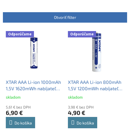
n
i
e
Otvoriť filter
p
r
V
Odporúčame
Odporúčame
o
ý
d
p
u
i
k
s
t
p
o
r
v
o
d
XTAR AAA Li-ion 1000mAh
XTAR AAA Li-ion 800mAh
u
1,5V 1620mWh nabíjateľný
1,5V 1200mWh nabíjateľný
k
akumulátor 1ks
akumulátor 1ks
skladom
skladom
Priemerné
Priemerné
t
hodnotenie
hodnotenie
o
5,61 € bez DPH
3,98 € bez DPH
produktu
produktu
6,90 €
4,90 €
v
je
je
3,3
5,0
Do košíka
Do košíka
z
z