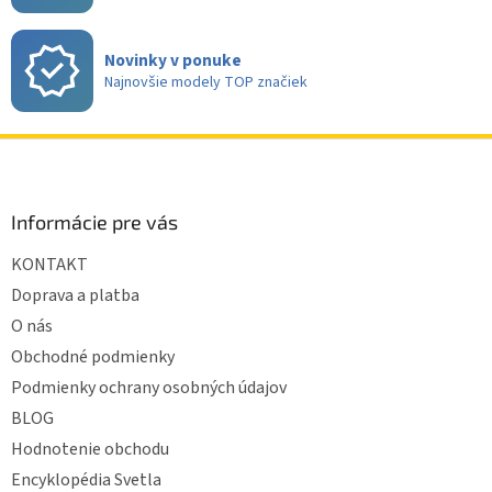
ý
p
i
Novinky v ponuke
s
Najnovšie modely TOP značiek
u
Z
á
p
ä
Informácie pre vás
t
KONTAKT
i
e
Doprava a platba
O nás
Obchodné podmienky
Podmienky ochrany osobných údajov
BLOG
Hodnotenie obchodu
Encyklopédia Svetla