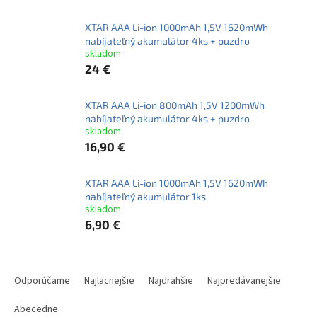
XTAR AAA Li-ion 1000mAh 1,5V 1620mWh
nabíjateľný akumulátor 4ks + puzdro
skladom
24 €
XTAR AAA Li-ion 800mAh 1,5V 1200mWh
nabíjateľný akumulátor 4ks + puzdro
skladom
16,90 €
XTAR AAA Li-ion 1000mAh 1,5V 1620mWh
nabíjateľný akumulátor 1ks
skladom
6,90 €
R
a
Odporúčame
Najlacnejšie
Najdrahšie
Najpredávanejšie
d
e
Abecedne