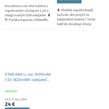
5
Inovatívna Li-ion AAA batéria s
hviezdičiek.
🔋 Hľadáte najvýhodnejší
regulovaným výstupom 1,5V a
spôsob, ako prejsť na
integrovaným USB nabíjaním. 🔋
nabíjateľné batérie? Tento
🔌 Ponúka kapacitu 1000mWh,
balíček obsahuje 4 kusy
až 1000 nabíjacích cyklov a
prémiových XTAR AAA Li-ion
vysoký výkon v kompaktnom
akumulátorov (800mAh, 1,5V,
formáte.
1200mWh) plus...
XTAR AAA Li-ion 1000mAh
1,5V 1620mWh nabíjateľný
akumulátor 4ks + puzdro
skladom
19,51 € bez DPH
24 €