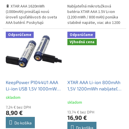
5
5
🔋 XTAR AAA 1620mWh
Nabíjateľná mikrotužková
hviezdičiek.
hviezdičiek.
(1000mAh) prinášajú novú
batéria XTAR AAA 1.5V Li-ion
úroveň spoľahlivosti do sveta
(1200 mWh / 800 mAh) ponúka
AAA batérií. Poskytujú
stabilné napätie, viac ako 1200
konštantné napätie 1,5V, až
nabíjacích cyklov a zabudovanú
1200 cyklov nabíjania a rýchle
ochranu proti preťaženiu či...
Odporúčame
Odporúčame
dobitie za 1,9...
Výhodná cena
KeepPower P1044U1 AAA
XTAR AAA Li-ion 800mAh
Li-ion USB 1,5V 1000mWh
1,5V 1200mWh nabíjateľný
667mAh 1ks
akumulátor 4ks + puzdro
skladom
Priemerné
skladom
hodnotenie
7,24 € bez DPH
produktu
8,90 €
13,74 € bez DPH
je
16,90 €
3,5
Do košíka
z
Do košíka