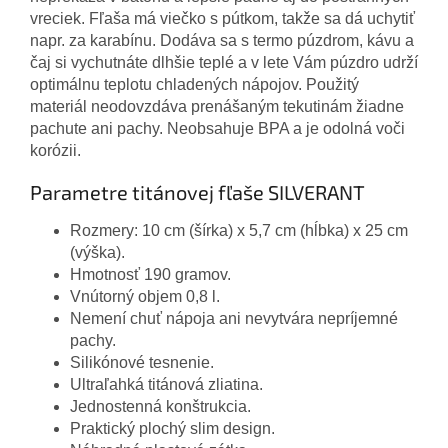
vreciek. Fľaša má viečko s pútkom, takže sa dá uchytiť
napr. za karabínu. Dodáva sa s termo púzdrom, kávu a
čaj si vychutnáte dlhšie teplé a v lete Vám púzdro udrží
optimálnu teplotu chladených nápojov. Použitý
materiál neodovzdáva prenášaným tekutinám žiadne
pachute ani pachy. Neobsahuje BPA a je odolná voči
korózii.
Parametre titánovej fľaše SILVERANT
Rozmery: 10 cm (šírka) x 5,7 cm (hĺbka) x 25 cm
(výška).
Hmotnosť 190 gramov.
Vnútorný objem 0,8 l.
Nemení chuť nápoja ani nevytvára nepríjemné
pachy.
Silikónové tesnenie.
Ultraľahká titánová zliatina.
Jednostenná konštrukcia.
Praktický plochý slim design.