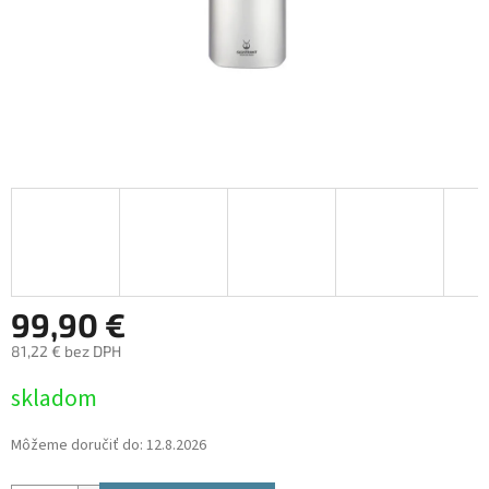
99,90 €
81,22 € bez DPH
Jednotková
skladom
cena:
Môžeme doručiť do:
12.8.2026