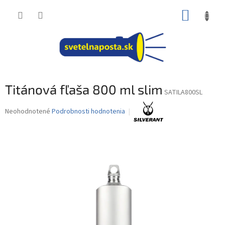
Prejsť
NÁKUP
na
obsah
KOŠÍK
Titánová fľaša 800 ml slim
SATILA800SL
Priemerné
Neohodnotené
Podrobnosti hodnotenia
hodnotenie
produktu
je
0,0
z
5
hviezdičiek.