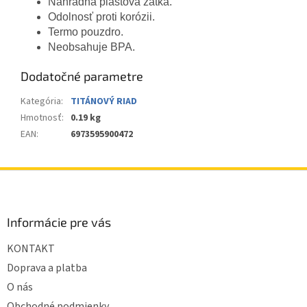
Náhradná plastová zátka.
Odolnosť proti korózii.
Termo pouzdro.
Neobsahuje BPA.
Dodatočné parametre
Kategória
:
TITÁNOVÝ RIAD
Hmotnosť
:
0.19 kg
EAN
:
6973595900472
Z
á
p
ä
Informácie pre vás
t
KONTAKT
i
e
Doprava a platba
O nás
Obchodné podmienky