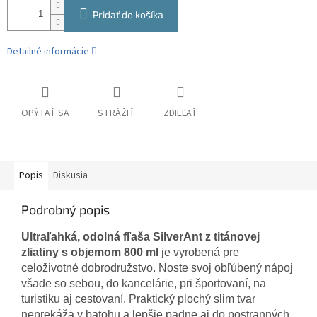
Pridať do košíka
Detailné informácie
OPÝTAŤ SA
STRÁŽIŤ
ZDIEĽAŤ
Popis
Diskusia
Podrobný popis
Ultraľahká, odolná fľaša SilverAnt z titánovej
zliatiny s objemom 800 ml
je vyrobená pre
celoživotné dobrodružstvo. Noste svoj obľúbený nápoj
všade so sebou, do kancelárie, pri športovaní, na
turistiku aj cestovaní. Praktický plochý slim tvar
neprekáža v batohu a lepšie padne aj do postranných