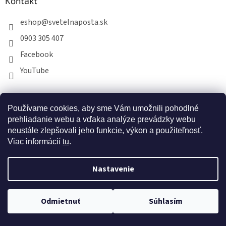
Kontakt
eshop
@
svetelnaposta.sk
0903 305 407
Facebook
YouTube
Prijímame online platby
Používame cookies, aby sme Vám umožnili pohodlné
prehliadanie webu a vďaka analýze prevádzky webu
neustále zlepšovali jeho funkcie, výkon a použiteľnosť.
Viac informácií
tu
.
Nastavenie
Doprava zdarma pri nákupe nad 40 eur
Odmietnuť
Súhlasím