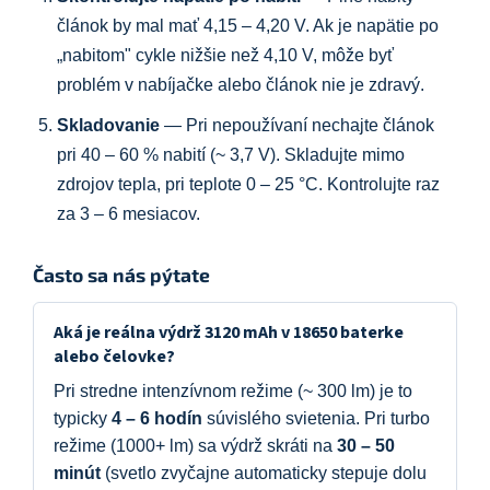
článok by mal mať 4,15 – 4,20 V. Ak je napätie po
„nabitom" cykle nižšie než 4,10 V, môže byť
problém v nabíjačke alebo článok nie je zdravý.
Skladovanie
— Pri nepoužívaní nechajte článok
pri 40 – 60 % nabití (~ 3,7 V). Skladujte mimo
zdrojov tepla, pri teplote 0 – 25 °C. Kontrolujte raz
za 3 – 6 mesiacov.
Často sa nás pýtate
Aká je reálna výdrž 3120 mAh v 18650 baterke
alebo čelovke?
Pri stredne intenzívnom režime (~ 300 lm) je to
typicky
4 – 6 hodín
súvislého svietenia. Pri turbo
režime (1000+ lm) sa výdrž skráti na
30 – 50
minút
(svetlo zvyčajne automaticky stepuje dolu