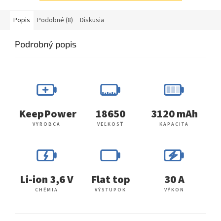
Popis
Podobné (8)
Diskusia
Podrobný popis
KeepPower
18650
3120 mAh
VÝROBCA
VEĽKOSŤ
KAPACITA
Li-ion 3,6 V
Flat top
30 A
CHÉMIA
VÝSTUPOK
VÝKON