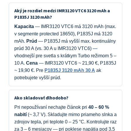
Aký je rozdiel medzi IMR3120 VTC6 3120 mAh a
P1835J 3120 mAh?
Kapacita
— IMR3120 VTC6 má 3120 mAh (max.
v segmente protected 18650), P1835J má 3120
mAh.
Prúd
— P1835J má vyšší max. kontinuálny
prúd 30 A (vs. 30 A u IMR3120 VTC6) —
vhodnejší pre svetla s krátkym Turbo režimom 5 –
10 A.
Cena
— IMR3120 VTC6 ~ 21,90 €, P1835J
~ 19,90 €. Pre
P1835J 3120 mAh 30 A
ak
potrebujete vyšší prúd.
Ako skladovať dlhodobo?
Pri nepoužívaní nechajte článok pri
40 – 60 %
nabití
(~ 3,7 V). Skladujte mimo priameho slnka a
zdrojov tepla, pri teplote 0 – 25 °C. Kontrolujte raz
za 3 – 6 mesiacov — pri poklese napätia pod 3,5