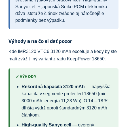
Sanyo cell + japonská Seiko PCM elektronika
dáva istotu že článok zvládne aj náročnejšie
podmienky bez výpadku.
Výhody a na čo si dať pozor
Kde IMR3120 VTC6 3120 mAh exceluje a kedy by ste
mali zvážiť iný variant z radu KeepPower 18650.
✓ VÝHODY
Rekordná kapacita 3120 mAh
— najvyššia
kapacita v segmente protected 18650 (min.
3000 mAh, energia 11,23 Wh). O 14 – 18 %
dlhšia výdrž oproti štandardným 3120 mAh
článkom.
High-quality Sanyo cell
— overený