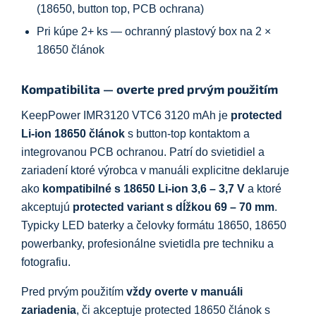
(18650, button top, PCB ochrana)
Pri kúpe 2+ ks — ochranný plastový box na 2 ×
18650 článok
Kompatibilita — overte pred prvým použitím
KeepPower IMR3120 VTC6 3120 mAh je
protected
Li-ion 18650 článok
s button-top kontaktom a
integrovanou PCB ochranou. Patrí do svietidiel a
zariadení ktoré výrobca v manuáli explicitne deklaruje
ako
kompatibilné s 18650 Li-ion 3,6 – 3,7 V
a ktoré
akceptujú
protected variant s dĺžkou 69 – 70 mm
.
Typicky LED baterky a čelovky formátu 18650, 18650
powerbanky, profesionálne svietidla pre techniku a
fotografiu.
Pred prvým použitím
vždy overte v manuáli
zariadenia
, či akceptuje protected 18650 článok s