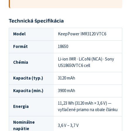
Technická špecifikácia
Model
KeepPower IMR3120 VTC6
Formát
18650
Li-ion IMR · LiCoNi (NCA) · Sony
Chémia
US18650VTC6 cell
Kapacita (typ.)
3120 mAh
Kapacita (min.)
3900 mAh
11,23 Wh (3120 mAh × 3,6 V) —
Energia
vytlačené priamo na obale článku
Nominálne
3,6 V – 3,7 V
napätie