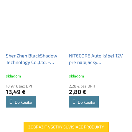
ShenZhen BlackShadow
NITECORE Auto kábel 12V
Technology Co.,Ltd. -
pre nabíjačky
SolarStorm nabíjačka Li-
Intellicharger
Ion cyklistické Aku packy
skladom
skladom
8.4V
10,97 € bez DPH
2,28 € bez DPH
13,49 €
2,80 €
Do košíka
Do košíka
ZOBRAZIŤ VŠETKY SÚVISIACE PRODUKTY