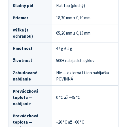
Kladný pól
Flat top (plochý)
Priemer
18,30 mm ± 0,10 mm
Výška (s
65,20 mm ± 0,15 mm
ochranou)
Hmotnosť
47 g ± 1 g
Životnosť
500+ nabíjacích cyklov
Zabudované
Nie — externá Li-ion nabíjačka
nabíjanie
POVINNÁ
Prevádzková
teplota —
0 °C až +45 °C
nabíjanie
Prevádzková
teplota —
−20 °C až +60 °C