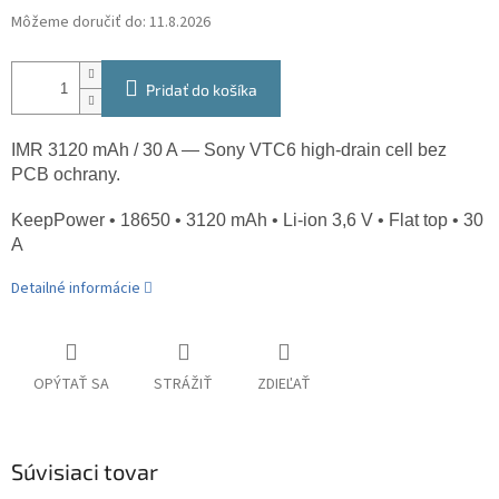
Môžeme doručiť do:
11.8.2026
Pridať do košíka
IMR 3120 mAh / 30 A — Sony VTC6 high-drain cell bez
PCB ochrany.
KeepPower • 18650 • 3120 mAh • Li-ion 3,6 V • Flat top • 30
A
Detailné informácie
OPÝTAŤ SA
STRÁŽIŤ
ZDIEĽAŤ
Súvisiaci tovar