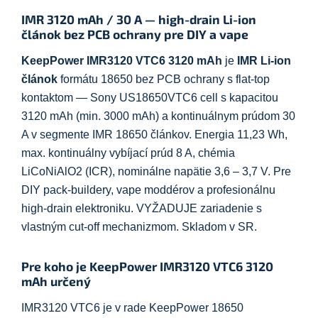
IMR 3120 mAh / 30 A — high-drain Li-ion
článok bez PCB ochrany pre DIY a vape
KeepPower IMR3120 VTC6 3120 mAh
je
IMR Li-ion
článok
formátu 18650 bez PCB ochrany s flat-top
kontaktom — Sony US18650VTC6 cell s kapacitou
3120 mAh (min. 3000 mAh) a kontinuálnym prúdom 30
A v segmente IMR 18650 článkov. Energia 11,23 Wh,
max. kontinuálny vybíjací prúd 8 A, chémia
LiCoNiAlO2 (ICR), nominálne napätie 3,6 – 3,7 V. Pre
DIY pack-buildery, vape moddérov a profesionálnu
high-drain elektroniku. VYŽADUJE zariadenie s
vlastným cut-off mechanizmom. Skladom v SR.
Pre koho je KeepPower IMR3120 VTC6 3120
mAh určený
IMR3120 VTC6 je v rade KeepPower 18650