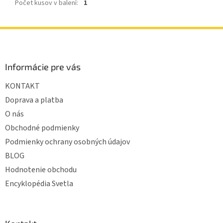
Počet kusov v balení
:
1
Z
á
p
ä
Informácie pre vás
t
KONTAKT
i
e
Doprava a platba
O nás
Obchodné podmienky
Podmienky ochrany osobných údajov
BLOG
Hodnotenie obchodu
Encyklopédia Svetla