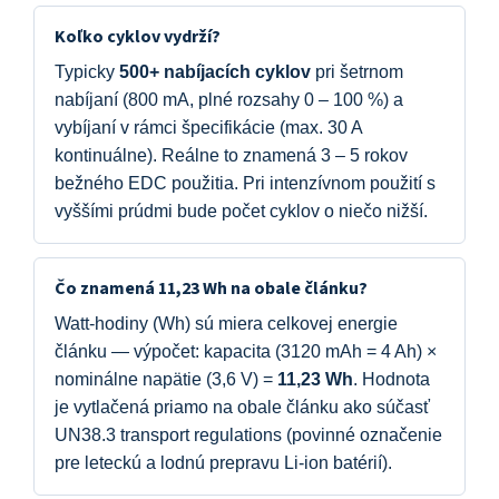
Koľko cyklov vydrží?
Typicky
500+ nabíjacích cyklov
pri šetrnom
nabíjaní (800 mA, plné rozsahy 0 – 100 %) a
vybíjaní v rámci špecifikácie (max. 30 A
kontinuálne). Reálne to znamená 3 – 5 rokov
bežného EDC použitia. Pri intenzívnom použití s
vyššími prúdmi bude počet cyklov o niečo nižší.
Čo znamená 11,23 Wh na obale článku?
Watt-hodiny (Wh) sú miera celkovej energie
článku — výpočet: kapacita (3120 mAh = 4 Ah) ×
nominálne napätie (3,6 V) =
11,23 Wh
. Hodnota
je vytlačená priamo na obale článku ako súčasť
UN38.3 transport regulations (povinné označenie
pre leteckú a lodnú prepravu Li-ion batérií).