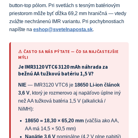
button-top pólom. Pri svetlách s tesným batériovým
priestorom môže byť dĺžka 69,2 mm hraničná — vtedy
zvážte nechránenú IMR variantu. Pri pochybnostiach
napíšte na
eshop@svetelnaposta.sk
.
⚠ ČASTO SA NÁS PÝTATE — ČO SA NAJČASTEJŠIE
MÝLI
Je IMR3120 VTC6 3120 mAh náhrada za
bežnú AA tužkovú batériu 1,5 V?
NIE
— IMR3120 VTC6 je
18650 Li-ion článok
3,6 V
, ktorý je rozmerovo aj napäťovo úplne iný
než AA tužková batéria 1,5 V (alkalická /
NiMH):
18650 = 18,30 × 65,20 mm
(väčšia ako AA,
AA má 14,5 × 50,5 mm)
Napätie 3,6 V
nominálne (4,2 V plne nabitý)