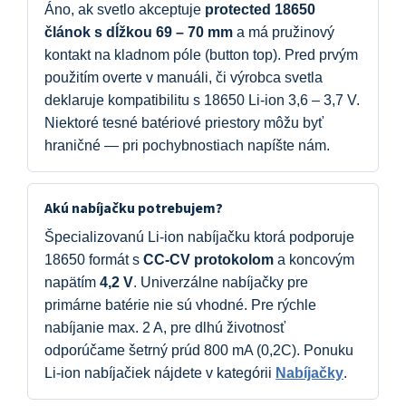
Áno, ak svetlo akceptuje
protected 18650
článok s dĺžkou 69 – 70 mm
a má pružinový
kontakt na kladnom póle (button top). Pred prvým
použitím overte v manuáli, či výrobca svetla
deklaruje kompatibilitu s 18650 Li-ion 3,6 – 3,7 V.
Niektoré tesné batériové priestory môžu byť
hraničné — pri pochybnostiach napíšte nám.
Akú nabíjačku potrebujem?
Špecializovanú Li-ion nabíjačku ktorá podporuje
18650 formát s
CC-CV protokolom
a koncovým
napätím
4,2 V
. Univerzálne nabíjačky pre
primárne batérie nie sú vhodné. Pre rýchle
nabíjanie max. 2 A, pre dlhú životnosť
odporúčame šetrný prúd 800 mA (0,2C). Ponuku
Li-ion nabíjačiek nájdete v kategórii
Nabíjačky
.