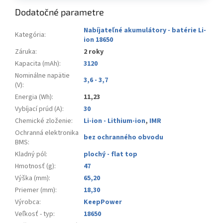
Dodatočné parametre
Nabíjateľné akumulátory - batérie Li-
Kategória
:
ion 18650
Záruka
:
2 roky
Kapacita (mAh)
:
3120
Nominálne napätie
3,6 - 3,7
(V)
:
Energia (Wh)
:
11,23
Vybíjací prúd (A)
:
30
Chemické zloženie
:
Li-ion - Lithium-ion
,
IMR
Ochranná elektronika
bez ochranného obvodu
BMS
:
Kladný pól
:
plochý - flat top
Hmotnosť (g)
:
47
Výška (mm)
:
65,20
Priemer (mm)
:
18,30
Výrobca
:
KeepPower
Veľkosť - typ
:
18650