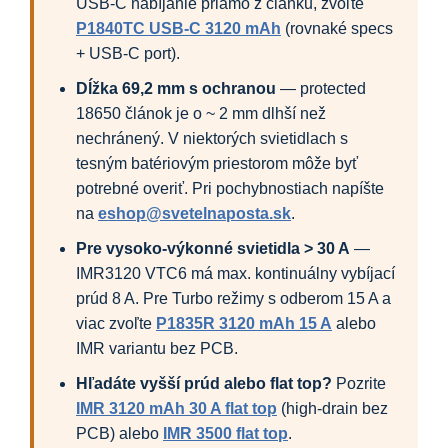
USB-C nabíjanie priamo z článku, zvoľte
P1840TC USB-C 3120 mAh
(rovnaké specs
+ USB-C port).
Dĺžka 69,2 mm s ochranou
— protected
18650 článok je o ~ 2 mm dlhší než
nechránený. V niektorých svietidlach s
tesným batériovým priestorom môže byť
potrebné overiť. Pri pochybnostiach napíšte
na
eshop@svetelnaposta.sk
.
Pre vysoko-výkonné svietidla > 30 A
—
IMR3120 VTC6 má max. kontinuálny vybíjací
prúd 8 A. Pre Turbo režimy s odberom 15 A a
viac zvoľte
P1835R 3120 mAh 15 A
alebo
IMR variantu bez PCB.
Hľadáte vyšší prúd alebo flat top?
Pozrite
IMR 3120 mAh 30 A flat top
(high-drain bez
PCB) alebo
IMR 3500 flat top
.