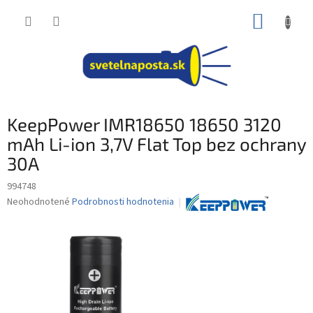
Prejsť
NÁKUP
na
obsah
KOŠÍK
KeepPower IMR18650 18650 3120
mAh Li-ion 3,7V Flat Top bez ochrany
30A
994748
Priemerné
Neohodnotené
Podrobnosti hodnotenia
hodnotenie
produktu
je
0,0
z
5
hviezdičiek.