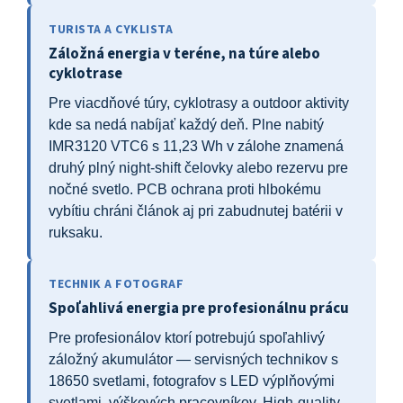
TURISTA A CYKLISTA
Záložná energia v teréne, na túre alebo
cyklotrase
Pre viacdňové túry, cyklotrasy a outdoor aktivity
kde sa nedá nabíjať každý deň. Plne nabitý
IMR3120 VTC6 s 11,23 Wh v zálohe znamená
druhý plný night-shift čelovky alebo rezervu pre
nočné svetlo. PCB ochrana proti hlbokému
vybítiu chráni článok aj pri zabudnutej batérii v
ruksaku.
TECHNIK A FOTOGRAF
Spoľahlivá energia pre profesionálnu prácu
Pre profesionálov ktorí potrebujú spoľahlivý
záložný akumulátor — servisných technikov s
18650 svetlami, fotografov s LED výplňovými
svetlami, výškových pracovníkov. High-quality