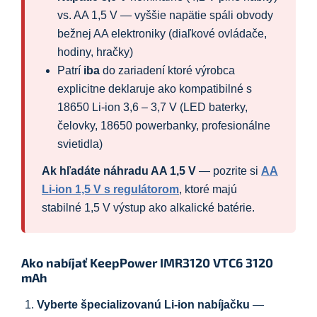
vs. AA 1,5 V — vyššie napätie spáli obvody
bežnej AA elektroniky (diaľkové ovládače,
hodiny, hračky)
Patrí
iba
do zariadení ktoré výrobca
explicitne deklaruje ako kompatibilné s
18650 Li-ion 3,6 – 3,7 V (LED baterky,
čelovky, 18650 powerbanky, profesionálne
svietidla)
Ak hľadáte náhradu AA 1,5 V
— pozrite si
AA
Li-ion 1,5 V s regulátorom
, ktoré majú
stabilné 1,5 V výstup ako alkalické batérie.
Ako nabíjať KeepPower IMR3120 VTC6 3120
mAh
Vyberte špecializovanú Li-ion nabíjačku
—