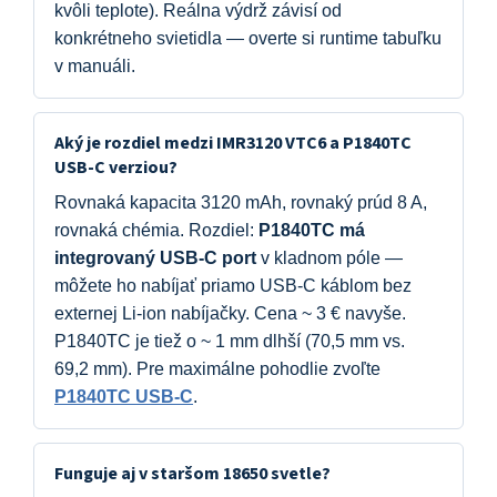
kvôli teplote). Reálna výdrž závisí od
konkrétneho svietidla — overte si runtime tabuľku
v manuáli.
Aký je rozdiel medzi IMR3120 VTC6 a P1840TC
USB-C verziou?
Rovnaká kapacita 3120 mAh, rovnaký prúd 8 A,
rovnaká chémia. Rozdiel:
P1840TC má
integrovaný USB-C port
v kladnom póle —
môžete ho nabíjať priamo USB-C káblom bez
externej Li-ion nabíjačky. Cena ~ 3 € navyše.
P1840TC je tiež o ~ 1 mm dlhší (70,5 mm vs.
69,2 mm). Pre maximálne pohodlie zvoľte
P1840TC USB-C
.
Funguje aj v staršom 18650 svetle?