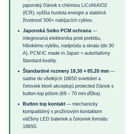
japonský článok s chémiou LiCoNiAlO2
(ICR), vyššia hustota energie a stabilná
životnosť 500+ nabíjacích cyklov.
Japonská Seiko PCM ochrana
—
integrovaná elektronika proti prebitiu,
hlbokému vybítiu, nadprúdu a skratu (do 30
A). PCM IC made in Japan = autoritatívny
štandard kvality.
Štandardné rozmery 18,30 × 65,20 mm
—
sadne do všetkých 18650 svietidiel a
čeloviek ktoré akceptujú protected článok s
button-top pólom (69 – 70 mm dĺžka).
Button top kontakt
— mechanicky
kompatibilný s pružinovým kontaktom
väčšiny LED bateriek a čeloviek formátu
18650.