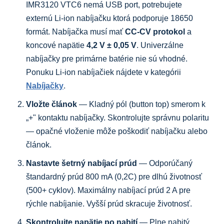
IMR3120 VTC6 nemá USB port, potrebujete
externú Li-ion nabíjačku ktorá podporuje 18650
formát. Nabíjačka musí mať
CC-CV protokol
a
koncové napätie
4,2 V ± 0,05 V
. Univerzálne
nabíjačky pre primárne batérie nie sú vhodné.
Ponuku Li-ion nabíjačiek nájdete v kategórii
Nabíjačky
.
Vložte článok
— Kladný pól (button top) smerom k
„+" kontaktu nabíjačky. Skontrolujte správnu polaritu
— opačné vloženie môže poškodiť nabíjačku alebo
článok.
Nastavte šetrný nabíjací prúd
— Odporúčaný
štandardný prúd 800 mA (0,2C) pre dlhú životnosť
(500+ cyklov). Maximálny nabíjací prúd 2 A pre
rýchle nabíjanie. Vyšší prúd skracuje životnosť.
Skontrolujte napätie po nabití
— Plne nabitý