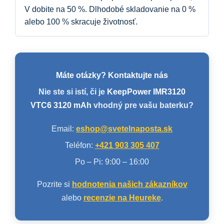
V dobite na 50 %. Dlhodobé skladovanie na 0 %
alebo 100 % skracuje životnosť.
Máte otázky? Kontaktujte nás
Nie ste si istí, či je
KeepPower IMR3120
VTC6 3120 mAh
vhodný pre vašu baterku?
Email:
eshop@svetelnaposta.sk
Teléfon:
+421 903 305 407
Po – Pi: 9:00 – 16:00
Pozrite si
hodnotenia našich zákazníkov
alebo
recenzie na Heureke
.