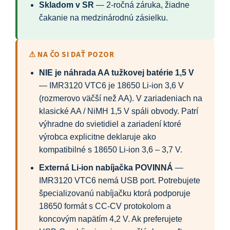
Skladom v SR
— 2-ročná záruka, žiadne
čakanie na medzinárodnú zásielku.
⚠ NA ČO SI DAŤ POZOR
NIE je náhrada AA tužkovej batérie 1,5 V
— IMR3120 VTC6 je 18650 Li-ion 3,6 V
(rozmerovo väčší než AA). V zariadeniach na
klasické AA / NiMH 1,5 V spáli obvody. Patrí
výhradne do svietidiel a zariadení ktoré
výrobca explicitne deklaruje ako
kompatibilné s 18650 Li-ion 3,6 – 3,7 V.
Externá Li-ion nabíjačka POVINNÁ
—
IMR3120 VTC6 nemá USB port. Potrebujete
špecializovanú nabíjačku ktorá podporuje
18650 formát s CC-CV protokolom a
koncovým napätím 4,2 V. Ak preferujete