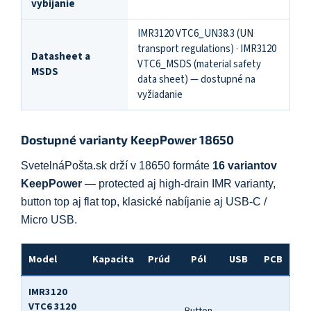
vybíjanie
IMR3120 VTC6_UN38.3 (UN
transport regulations) · IMR3120
Datasheet a
VTC6_MSDS (material safety
MSDS
data sheet) — dostupné na
vyžiadanie
Dostupné varianty KeepPower 18650
SvetelnáPošta.sk drží v 18650 formáte
16 variantov
KeepPower
— protected aj high-drain IMR varianty,
button top aj flat top, klasické nabíjanie aj USB-C /
Micro USB.
Model
Kapacita
Prúd
Pól
USB
PCB
IMR3120
VTC6 3120
Button