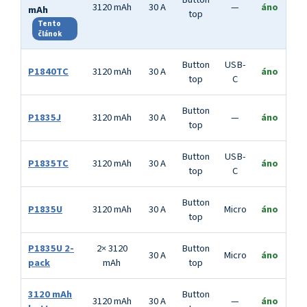
3120 mAh
30 A
—
áno
mAh
top
Tento
článok
Button
USB-
P1840TC
3120 mAh
30 A
áno
top
C
Button
P1835J
3120 mAh
30 A
—
áno
top
Button
USB-
P1835TC
3120 mAh
30 A
áno
top
C
Button
P1835U
3120 mAh
30 A
Micro
áno
top
P1835U 2-
2× 3120
Button
30 A
Micro
áno
pack
mAh
top
3120 mAh
Button
3120 mAh
30 A
—
áno