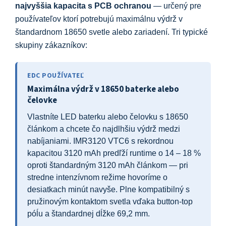
najvyššia kapacita s PCB ochranou
— určený pre
používateľov ktorí potrebujú maximálnu výdrž v
štandardnom 18650 svetle alebo zariadení. Tri typické
skupiny zákazníkov:
EDC POUŽÍVATEĽ
Maximálna výdrž v 18650 baterke alebo
čelovke
Vlastníte LED baterku alebo čelovku s 18650
článkom a chcete čo najdlhšiu výdrž medzi
nabíjaniami. IMR3120 VTC6 s rekordnou
kapacitou 3120 mAh predľží runtime o 14 – 18 %
oproti štandardným 3120 mAh článkom — pri
stredne intenzívnom režime hovoríme o
desiatkach minút navyše. Plne kompatibilný s
pružinovým kontaktom svetla vďaka button-top
póĺu a štandardnej dĺžke 69,2 mm.