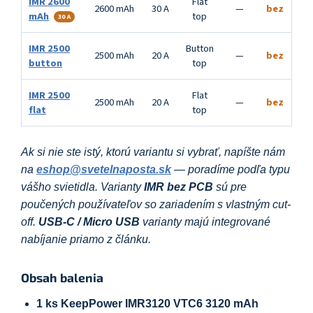
IMR 2600
Flat
2600 mAh
30 A
—
bez
mAh
top
30 A
IMR 2500
Button
2500 mAh
20 A
—
bez
button
top
IMR 2500
Flat
2500 mAh
20 A
—
bez
flat
top
Ak si nie ste istý, ktorú variantu si vybrať, napíšte nám
na
eshop@svetelnaposta.sk
— poradíme podľa typu
vášho svietidla. Varianty
IMR bez PCB
sú pre
poučených používateľov so zariadením s vlastným cut-
off.
USB-C / Micro USB
varianty majú integrované
nabíjanie priamo z článku.
Obsah balenia
1 ks KeepPower IMR3120 VTC6 3120 mAh