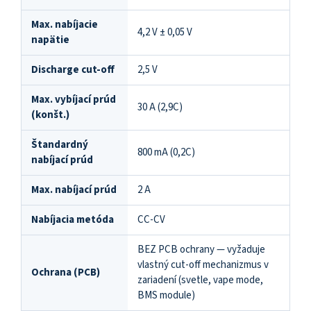
Max. nabíjacie
4,2 V ± 0,05 V
napätie
Discharge cut-off
2,5 V
Max. vybíjací prúd
30 A (2,9C)
(konšt.)
Štandardný
800 mA (0,2C)
nabíjací prúd
Max. nabíjací prúd
2 A
Nabíjacia metóda
CC-CV
BEZ PCB ochrany — vyžaduje
vlastný cut-off mechanizmus v
Ochrana (PCB)
zariadení (svetle, vape mode,
BMS module)