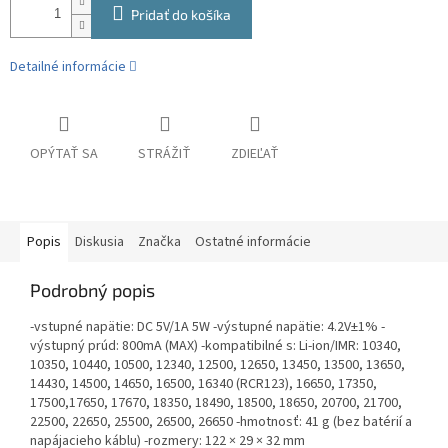
Pridať do košíka
Detailné informácie
OPÝTAŤ SA
STRÁŽIŤ
ZDIEĽAŤ
Popis
Diskusia
Značka
Ostatné informácie
Podrobný popis
-vstupné napätie: DC 5V/1A 5W -výstupné napätie: 4.2V±1% -
výstupný prúd: 800mA (MAX) -kompatibilné s: Li-ion/IMR: 10340,
10350, 10440, 10500, 12340, 12500, 12650, 13450, 13500, 13650,
14430, 14500, 14650, 16500, 16340 (RCR123), 16650, 17350,
17500,17650, 17670, 18350, 18490, 18500, 18650, 20700, 21700,
22500, 22650, 25500, 26500, 26650 -hmotnosť: 41 g (bez batérií a
napájacieho káblu) -rozmery: 122 × 29 × 32 mm