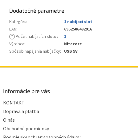
Dodatočné parametre
Kategória
:
1 nabíjaci slot
EAN
:
6952506492916
?
Počet nabíjacích slotov
:
1
Výrobca
:
Nitecore
Spôsob napájania nabíjačky
:
USB 5V
Z
á
p
ä
Informácie pre vás
t
KONTAKT
i
e
Doprava a platba
O nás
Obchodné podmienky
Podmienky ochrany osobných údajov