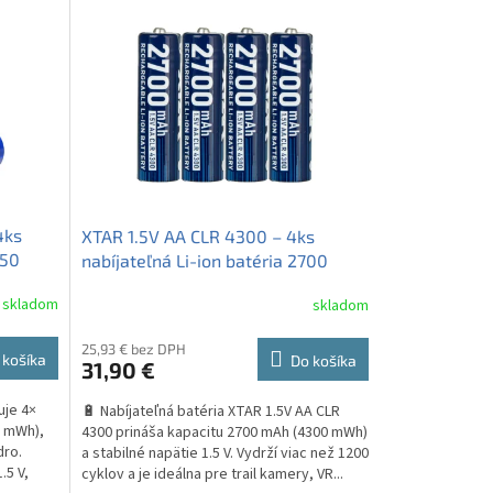
4ks
XTAR 1.5V AA CLR 4300 – 4ks
450
nabíjateľná Li-ion batéria 2700
mAh, stabilné napätie
skladom
skladom
Priemerné
hodnotenie
produktu
25,93 € bez DPH
 košíka
Do košíka
31,90 €
je
3,8
uje 4×
🔋 Nabíjateľná batéria XTAR 1.5V AA CLR
z
0 mWh),
4300 prináša kapacitu 2700 mAh (4300 mWh)
5
dro.
a stabilné napätie 1.5 V. Vydrží viac než 1200
hviezdičiek.
.5 V,
cyklov a je ideálna pre trail kamery, VR...