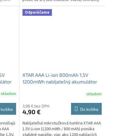
smart chip a výdrž...
Odporúčame
,5V
XTAR AAA Li-ion 800mAh 1,5V
látor
1200mWh nabíjateľný akumulátor
1ks
skladom
skladom
Priemerné
hodnotenie
produktu
3,98 € bez DPH
 košíka
Do košíka
4,90 €
je
5,0
rinášajú
Nabíjateľná mikrotužková batéria XTAR AAA
z
a AAA
1.5V Li-ion (1200 mWh / 800 mAh) ponúka
5
ie 1,5V,
stabilné napätie, viac ako 1200 nabíjacích
hviezdičiek.