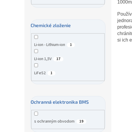
1000mA
Použív
jednor
Chemické zloženie
profesi
chráni
si ich 
Li-ion - Lithium-ion
1
LI-ion 1,5V
17
LiFeS2
1
Ochranná elektronika BMS
s ochranným obvodom
19