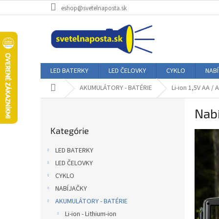
Prejsť
eshop@svetelnaposta.sk
na
obsah
LED BATERKY
LED ČELOVKY
CYKLO
NAB
Domov
AKUMULÁTORY - BATÉRIE
Li-ion 1,5V AA / 
B
Nabí
o
Preskočiť
č
Kategórie
kategórie
n
ý
LED BATERKY
p
LED ČELOVKY
a
CYKLO
n
e
NABÍJAČKY
l
AKUMULÁTORY - BATÉRIE
Li-ion - Lithium-ion