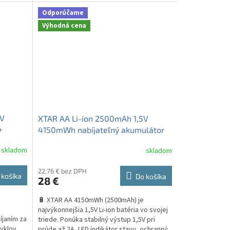
Odporúčame
Výhodná cena
5V
XTAR AA Li-ion 2500mAh 1,5V
+
4150mWh nabíjateľný akumulátor
4ks + puzdro
skladom
skladom
22,76 € bez DPH
 košíka
Do košíka
28 €
🔋 XTAR AA 4150mWh (2500mAh) je
najvýkonnejšia 1,5V Li-ion batéria vo svojej
íjaním za
triede. Ponúka stabilný výstup 1,5V pri
yklov.
prúde až 2A, LED indikátor stavu, ochranný