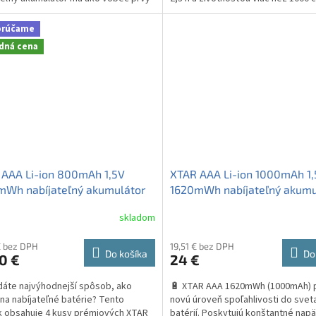
te integrovaný...
Vďaka kapacite 2000mAh...
orúčame
dná cena
 AAA Li-ion 800mAh 1,5V
XTAR AAA Li-ion 1000mAh 1
mWh nabíjateľný akumulátor
1620mWh nabíjateľný akumu
 puzdro
4ks + puzdro
skladom
€ bez DPH
19,51 € bez DPH
Do košíka
Do
0 €
24 €
dáte najvýhodnejší spôsob, ako
🔋 XTAR AAA 1620mWh (1000mAh) p
 na nabíjateľné batérie? Tento
novú úroveň spoľahlivosti do svet
k obsahuje 4 kusy prémiových XTAR
batérií. Poskytujú konštantné napät