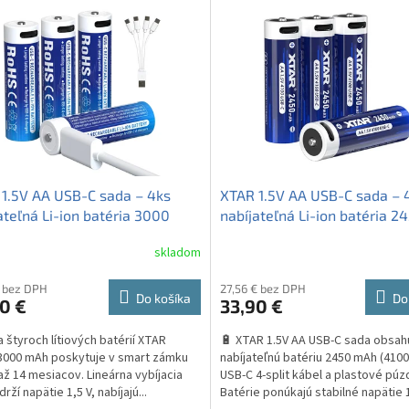
1.5V AA USB-C sada – 4ks
XTAR 1.5V AA USB-C sada – 
ateľná Li-ion batéria 3000
nabíjateľná Li-ion batéria 2
 kábel + púzdro
mAh + kábel + púzdro
skladom
erné
Priemerné
tenie
hodnotenie
ktu
produktu
€ bez DPH
27,56 € bez DPH
Do košíka
Do
0 €
33,90 €
je
5,0
 štyroch lítiových batérií XTAR
🔋 XTAR 1.5V AA USB-C sada obsah
z
3000 mAh poskytuje v smart zámku
nabíjateľnú batériu 2450 mAh (410
5
až 14 mesiacov. Lineárna vybíjacia
USB-C 4-split kábel a plastové púz
ičiek.
hviezdičiek.
drží napätie 1,5 V, nabíjajú...
Batérie ponúkajú stabilné napätie 1