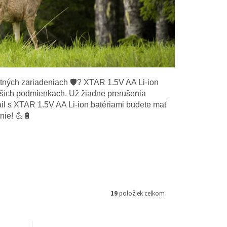
tných zariadeniach 🛡️? XTAR 1.5V AA Li-ion
ejších podmienkach. Už žiadne prerušenia
il s XTAR 1.5V AA Li-ion batériami budete mať
nie! 💪🔋
19
položiek celkom