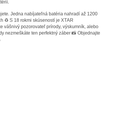
érií.
jete. Jedna nabíjateľná batéria nahradí až 1200
ch ♻️ S 18 rokmi skúseností je XTAR
te vášnivý pozorovateľ prírody, výskumník, alebo
ikdy nezmeškáte ten perfektný záber 📸 Objednajte
