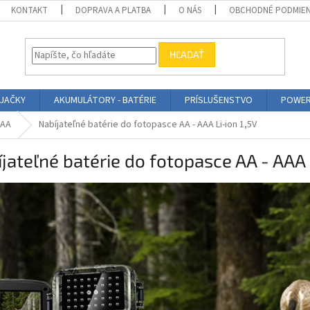
KONTAKT
DOPRAVA A PLATBA
O NÁS
OBCHODNÉ PODMIE
HĽADAŤ
ÍJAČKY
AKUMULÁTORY - BATÉRIE
PRÍSLUŠENSTVO
POWER
AAA
Nabíjateľné batérie do fotopasce AA - AAA Li-ion 1,5V
jateľné batérie do fotopasce AA - AAA 