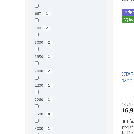
na sve
Odp
667
1
Výho
800
2
1000
2
1950
1
2000
2
XTAR
1200
2200
1
4ks +
2260
1
13,74 
16,9
2500
4
🔋 Hľa
prejsť
3000
1
balíče