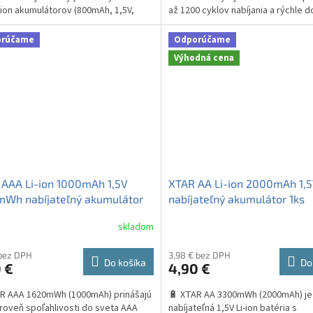
-ion akumulátorov (800mAh, 1,5V,
až 1200 cyklov nabíjania a rýchle d
h) plus...
1,9...
orúčame
Odporúčame
Výhodná cena
AAA Li-ion 1000mAh 1,5V
XTAR AA Li-ion 2000mAh 1,
mWh nabíjateľný akumulátor
nabíjateľný akumulátor 1ks
skladom
erné
Priemerné
tenie
hodnotenie
ktu
produktu
 bez DPH
3,98 € bez DPH
Do košíka
Do
 €
4,90 €
je
3,7
R AAA 1620mWh (1000mAh) prinášajú
🔋 XTAR AA 3300mWh (2000mAh) je
z
roveň spoľahlivosti do sveta AAA
nabíjateľná 1,5V Li-ion batéria s
5