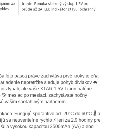
íjaním za
triede. Ponúka stabilný výstup 1,5V pri
hviezdičiek.
yklov.
prúde až 2A, LED indikátor stavu, ochranný
smart chip a výdrž...
ša foto pasca práve zachytáva prvé kroky jeleňa
zariadenie nepretržite sleduje pohyb diviakov 🐗
o zlyhali, ale vaše XTAR 1.5V Li-ion batérie
o 🐻 mesiac po mesiaci, zachytávate nočný
e sú vaším spoľahlivým partnerom.
nkach. Fungujú spoľahlivo od -20°C do 60°C 🌡️ a
jú sa neuveriteľne rýchlo ⚡ len za 2,9 hodiny pre
ov 🔄 a vysokou kapacitou 2500mAh (AA) alebo