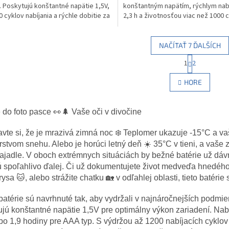
í. Poskytujú konštantné napätie 1,5V,
konštantným napätím, rýchlym nab
ičiek.
hviezdičiek.
0 cyklov nabíjania a rýchle dobitie za
2,3 h a životnosťou viac než 1000 c
Vďaka kapacite 2000mAh...
NAČÍTAŤ 7 ĎALŠÍCH
S
1
2
O
t
r
v
HORE
á
l
n
á
k
d
o
 do foto pasce 👀🌲 Vaše oči v divočine
a
v
c
a
avte si, že je mrazivá zimná noc ❄️ Teplomer ukazuje -15°C a va
i
n
rstvom snehu. Alebo je horúci letný deň ☀️ 35°C v tieni, a vaše 
e
i
e
p
pajadle. V oboch extrémnych situáciách by bežné batérie už dávn
r
ú spoľahlivo ďalej. Či už dokumentujete život medveďa hnedéh
v
ysa 🐱, alebo strážite chatku 🏡 v odľahlej oblasti, tieto batéri
k
y
atérie sú navrhnuté tak, aby vydržali v najnáročnejších podmie
v
jú konštantné napätie 1,5V pre optimálny výkon zariadení. Nabi
ý
bo 1,9 hodiny pre AAA typ. S výdržou až 1200 nabíjacích cykl
p