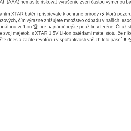
i
h (AAA) nemusíte riskovať vyrušenie zveri častou výmenou bat
s
u
aním XTAR batérií prispievate k ochrane prírody 🌿 ktorú pozoru
azových, čím výrazne znižujete množstvo odpadu v našich leso
onálnou voľbou 🏆 pre najnáročnejšie použitie v teréne. Či už s
te svoj majetok, s XTAR 1.5V Li-ion batériami máte istotu, že n
ešte dnes a zažite revolúciu v spoľahlivosti vašich foto pascí 🔋