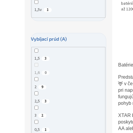
batéri
hviezd
až 120
1,5v
1
1,9...
Vybíjací prúd (A)
1,5
3
Batérie
1,6
0
Predst
🦌 v če
2
9
pri na
funguj
2,5
3
pohyb r
3
XTAR b
2
poskytu
AA ale
0,5
1