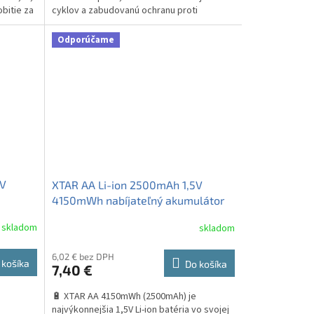
obitie za
cyklov a zabudovanú ochranu proti
preťaženiu či...
Odporúčame
5V
XTAR AA Li-ion 2500mAh 1,5V
4150mWh nabíjateľný akumulátor
1ks
skladom
skladom
Priemerné
hodnotenie
produktu
6,02 € bez DPH
 košíka
Do košíka
7,40 €
je
3,9
🔋 XTAR AA 4150mWh (2500mAh) je
z
najvýkonnejšia 1,5V Li-ion batéria vo svojej
5