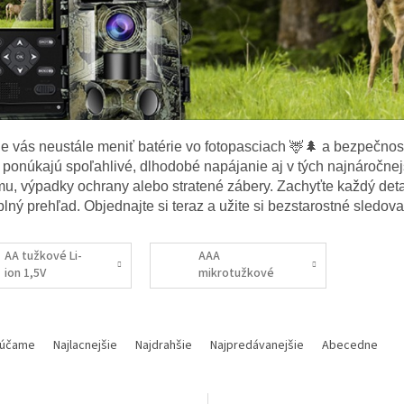
e vás neustále meniť batérie vo fotopasciach 🦌🌲 a bezpečnos
e ponúkajú spoľahlivé, dlhodobé napájanie aj v tých najnáročn
u, výpadky ochrany alebo stratené zábery. Zachyťte každý deta
lný prehľad. Objednajte si teraz a užite si bezstarostné sledova
AA tužkové Li-
AAA
ion 1,5V
mikrotužkové
Li-ion 1,5V
účame
Najlacnejšie
Najdrahšie
Najpredávanejšie
Abecedne