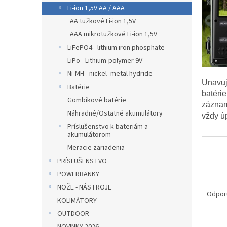
Li-ion 1,5V AA / AAA
AA tužkové Li-ion 1,5V
AAA mikrotužkové Li-ion 1,5V
LiFePO4 - lithium iron phosphate
LiPo - Lithium-polymer 9V
Ni-MH - nickel–metal hydride
Unavuj
Batérie
batéri
Gombíkové batérie
záznam
Náhradné/Ostatné akumulátory
vždy úp
Príslušenstvo k bateriám a
akumulátorom
Meracie zariadenia
PRÍSLUŠENSTVO
POWERBANKY
R
NOŽE - NÁSTROJE
a
Odpor
KOLIMÁTORY
d
OUTDOOR
e
V
n