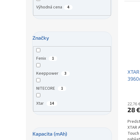
Výhodná cena
4
Značky
Fenix
1
XTAR 
Keeppower
3
3960
indik
NITECORE
1
Xtar
14
22,76 
28 
Predst
XTAR A
Touch 
Kapacita (mAh)
nabíja