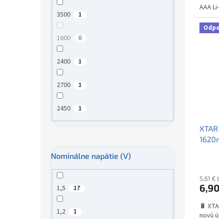
AAA Li
3500
1
1200mW
Odp
1600
0
2400
1
2700
1
2450
1
XTAR 
1620
1ks
Nominálne napätie (V)
Priem
hodno
produ
5,61 €
6,90
je
1,5
17
3,3
🔋 XTA
z
1,2
1
novú ú
5