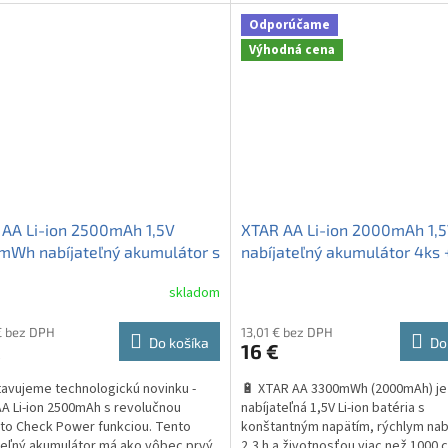
rýchle nabíjanie...
Odporúčame
Výhodná cena
AA Li-ion 2500mAh 1,5V
XTAR AA Li-ion 2000mAh 1,
mWh nabíjateľný akumulátor s
nabíjateľný akumulátor 4ks 
áciou nabitia 4ks + puzdro
puzdro
skladom
Priemerné
hodnotenie
produktu
€ bez DPH
13,01 € bez DPH
Do košíka
Do
€
16 €
je
3,9
avujeme technologickú novinku -
🔋 XTAR AA 3300mWh (2000mAh) je
z
A Li-ion 2500mAh s revolučnou
nabíjateľná 1,5V Li-ion batéria s
5
to Check Power funkciou. Tento
konštantným napätím, rýchlym nab
hviezdičiek.
teľný akumulátor má ako vôbec prvý
2,3 h a životnosťou viac než 1000 c