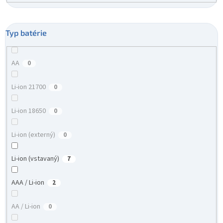
Typ batérie
AA
0
Li-ion 21700
0
Li-ion 18650
0
Li-ion (externý)
0
Li-ion (vstavaný)
7
AAA / Li-ion
2
AA / Li-ion
0