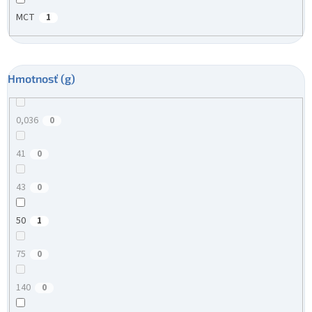
MCT
1
Hmotnosť (g)
0,036
0
41
0
43
0
50
1
75
0
140
0