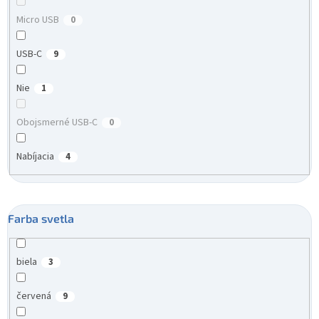
Micro USB
0
USB-C
9
Nie
1
Obojsmerné USB-C
0
Nabíjacia
4
Farba svetla
biela
3
červená
9