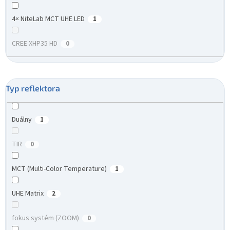
4× NiteLab MCT UHE LED
1
CREE XHP35 HD
0
Typ reflektora
Duálny
1
TIR
0
MCT (Multi-Color Temperature)
1
UHE Matrix
2
fokus systém (ZOOM)
0