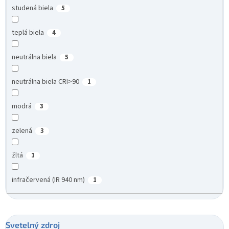
studená biela
5
teplá biela
4
neutrálna biela
5
neutrálna biela CRI>90
1
modrá
3
zelená
3
žltá
1
infračervená (IR 940 nm)
1
Svetelný zdroj