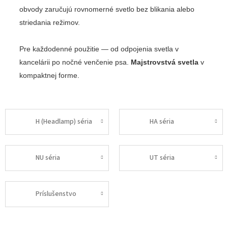
obvody zaručujú rovnomerné svetlo bez blikania alebo
striedania režimov.
Pre každodenné použitie — od odpojenia svetla v
kancelárii po nočné venčenie psa.
Majstrovstvá svetla
v
kompaktnej forme.
H (Headlamp) séria
HA séria
NU séria
UT séria
Príslušenstvo
R