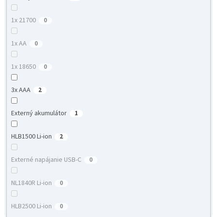
1x 21700
0
1x AA
0
1x 18650
0
3x AAA
2
Externý akumulátor
1
HLB1500 Li-ion
2
Externé napájanie USB-C
0
NL1840R Li-ion
0
HLB2500 Li-ion
0