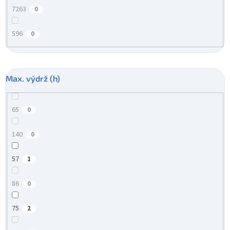
7263
0
596
0
Max. výdrž (h)
65
0
140
0
57
1
86
0
75
2