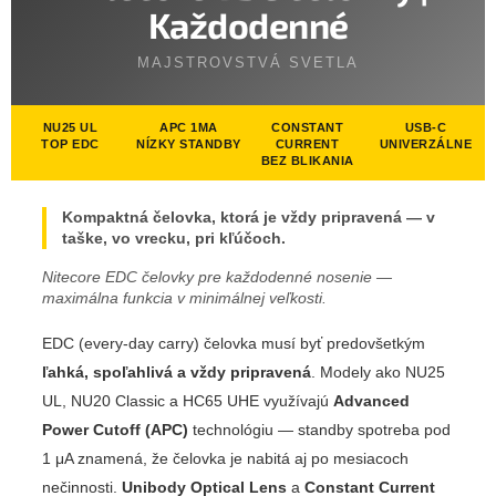
Každodenné
MAJSTROVSTVÁ SVETLA
NU25 UL
APC 1ΜA
CONSTANT
USB-C
TOP EDC
NÍZKY STANDBY
CURRENT
UNIVERZÁLNE
BEZ BLIKANIA
Kompaktná čelovka, ktorá je vždy pripravená — v
taške, vo vrecku, pri kľúčoch.
Nitecore EDC čelovky pre každodenné nosenie —
maximálna funkcia v minimálnej veľkosti.
EDC (every-day carry) čelovka musí byť predovšetkým
ľahká, spoľahlivá a vždy pripravená
. Modely ako NU25
UL, NU20 Classic a HC65 UHE využívajú
Advanced
Power Cutoff (APC)
technológiu — standby spotreba pod
1 μA znamená, že čelovka je nabitá aj po mesiacoch
nečinnosti.
Unibody Optical Lens
a
Constant Current