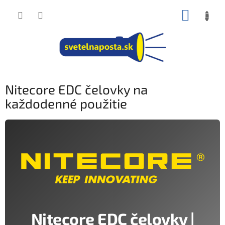
Prejsť
NÁKUP
na
obsah
KOŠÍK
Nitecore EDC čelovky na
každodenné použitie
Nitecore EDC čelovky |