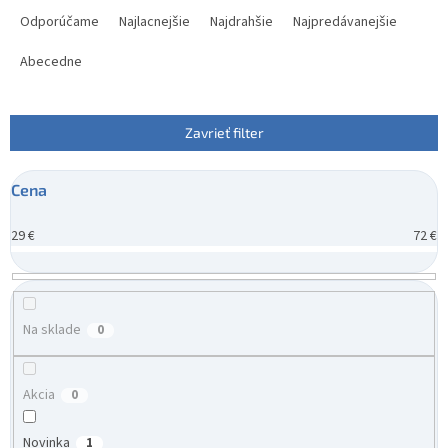
a
Odporúčame
Najlacnejšie
Najdrahšie
Najpredávanejšie
d
e
Abecedne
n
i
e
Zavrieť filter
p
r
Cena
o
d
29
€
72
€
u
k
t
o
v
Na sklade
0
Akcia
0
Novinka
1