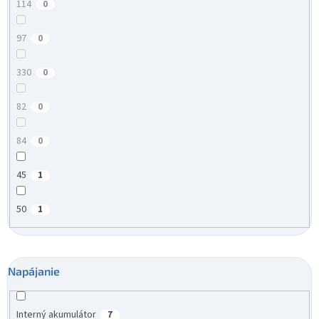
114
0
97
0
330
0
82
0
84
0
45
1
50
1
Napájanie
Interný akumulátor
7