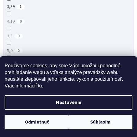
3,39
1
4,19
0
3,3
0
5,0
0
4,3
0
Používame cookies, aby sme Vám umožnili pohodlné
prehliadanie webu a vďaka analýze prevádzky webu
neustále zlepšovali jeho funkcie, výkon a použiteľnosť.
4,68
0
Viac informácií
tu
.
4,2
0
Nastavenie
3,31
1
Doprava zdarma pri nákupe nad 40 eur
Odmietnuť
Súhlasím
4,85
0