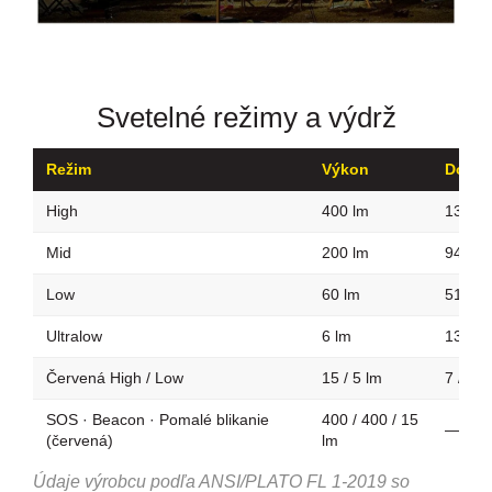
Svetelné režimy a výdrž
Režim
Výkon
Dosvi
High
400 lm
132 m
Mid
200 lm
94 m
Low
60 lm
51 m
Ultralow
6 lm
13 m
Červená High / Low
15 / 5 lm
7 / 4 
SOS · Beacon · Pomalé blikanie
400 / 400 / 15
—
(červená)
lm
Údaje výrobcu podľa ANSI/PLATO FL 1-2019 so