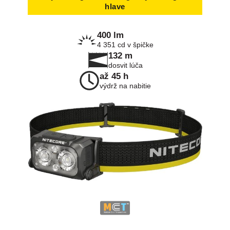
hlave
400 lm
4 351 cd v špičke
132 m
dosvit lúča
až 45 h
výdrž na nabitie