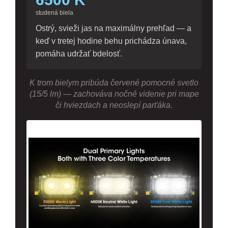
studená biela
Ostrý, svieži jas na maximálny prehľad — a
keď v tretej hodine behu prichádza únava,
pomáha udržať bdelosť.
K trom bielym pribúda červené pomocné svetlo
(15/5 lm) — zachováva nočné videnie pri mape
či hviezdach a neoslepí parťáka.