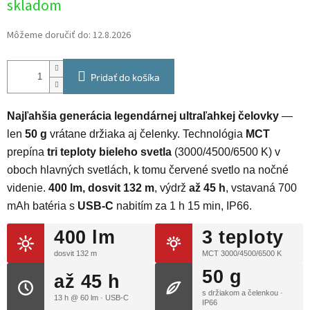
skladom
cena:
Môžeme doručiť do:
12.8.2026
Pridať do košíka
Najľahšia generácia legendárnej ultraľahkej čelovky
—
len
50 g
vrátane držiaka aj čelenky. Technológia
MCT
prepína
tri teploty bieleho svetla
(3000/4500/6500 K) v
oboch hlavných svetlách, k tomu červené svetlo na nočné
videnie.
400 lm, dosvit 132 m
, výdrž
až 45 h
, vstavaná 700
mAh batéria s
USB-C
nabitím za 1 h 15 min, IP66.
400 lm
3 teploty
dosvit 132 m
MCT 3000/4500/6500 K
50 g
až 45 h
s držiakom a čelenkou ·
13 h @ 60 lm · USB-C
IP66