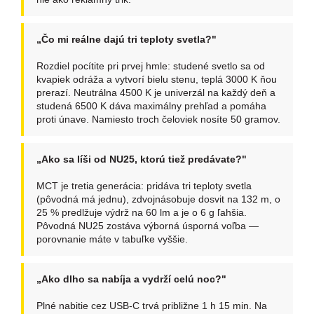
„Čo mi reálne dajú tri teploty svetla?"
Rozdiel pocítite pri prvej hmle: studené svetlo sa od
kvapiek odráža a vytvorí bielu stenu, teplá 3000 K ňou
prerazí. Neutrálna 4500 K je univerzál na každý deň a
studená 6500 K dáva maximálny prehľad a pomáha
proti únave. Namiesto troch čeloviek nosíte 50 gramov.
„Ako sa líši od NU25, ktorú tiež predávate?"
MCT je tretia generácia: pridáva tri teploty svetla
(pôvodná má jednu), zdvojnásobuje dosvit na 132 m, o
25 % predlžuje výdrž na 60 lm a je o 6 g ľahšia.
Pôvodná NU25 zostáva výborná úsporná voľba —
porovnanie máte v tabuľke vyššie.
„Ako dlho sa nabíja a vydrží celú noc?"
Plné nabitie cez USB-C trvá približne 1 h 15 min. Na