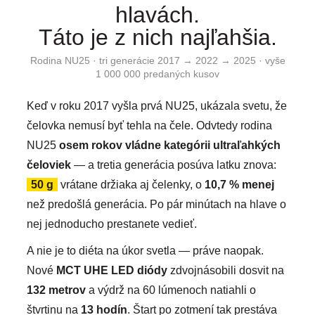
hlavách.
Táto je z nich najľahšia.
Rodina NU25 · tri generácie 2017 → 2022 → 2025 · vyše
1 000 000 predaných kusov
Keď v roku 2017 vyšla prvá NU25, ukázala svetu, že
čelovka nemusí byť tehla na čele. Odvtedy rodina
NU25
osem rokov vládne kategórii ultraľahkých
čeloviek
— a tretia generácia posúva latku znova:
50 g
vrátane držiaka aj čelenky, o
10,7 % menej
než predošlá generácia. Po pár minútach na hlave o
nej jednoducho prestanete vedieť.
A nie je to diéta na úkor svetla — práve naopak.
Nové
MCT UHE LED diódy
zdvojnásobili dosvit na
132 metrov
a výdrž na 60 lúmenoch natiahli o
štvrtinu na
13 hodín
. Štart po zotmení tak prestáva