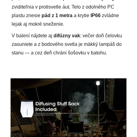
zviditeľnia v protisvetle áut. Telo z odolného PC
plastu znesie
pád z 1 metra
a krytie
IP66
zvládne
lejak aj mokré sneženie.
V balení nájdete aj
difúzny vak
: večer doň čelovku
zasuniete a z bodového svetla je mäkký lampáš do
stanu — a cez deň chráni šošovku v batohu.