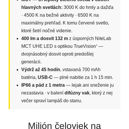
hlavných svetlách:
3000 K do hmly a dažďa
· 4500 K na bežné aktivity · 6500 K na
maximálny prehľad. K tomu červené svetlo,
ktoré šetrí nočné videnie.
400 lm a dosvit 132 m
z úsporných NiteLab
MCT UHE LED s optikou TrueVision⁺ —
dvojnásobný dosvit oproti predošlej
generácii.
Výdrž až 45 hodín
, vstavaná 700 mAh
batéria,
USB-C
— plné nabitie za 1 h 15 min.
IP66 a pád z 1 metra
— lejak ani sneženie ju
nezastavia · v balení
difúzny vak
, ktorý z nej
večer spraví lampáš do stanu.
Milión čeloviek na