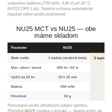
vstavanou batériou (700 mAh, 3,85 V) pri 26 °C
(NITECORE Lab). Tepelná ochrana automaticky
reguluje výkon podľa podmienok.
NU25 MCT vs NU25 — obe
máme skladom
NU25
NU2
Parameter
Biele svetlo
1 teplota (studená biela)
3 teploty 
Max. výkon / dosvit
400 lm / 64 m
40
Výdrž na 60 lm
10 h 25 min
13
Batéria
650 mAh
Hmotnosť
56 g
50
Porovnanie podľa oficiálnych údajov výrobcu.
Pôvodná
NU25
zostáva v ponuke — skvelá voľba, ak