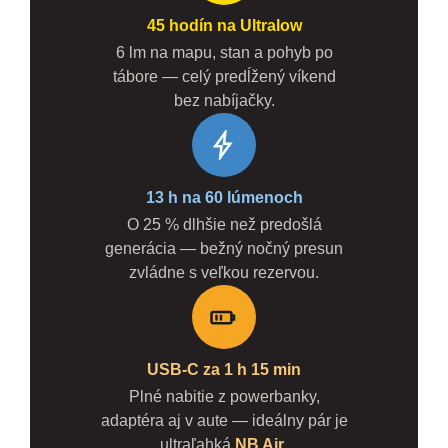
45 hodín na Ultralow
6 lm na mapu, stan a pohyb po
tábore — celý predĺžený víkend
bez nabíjačky.
13 h na 60 lúmenoch
O 25 % dlhšie než predošlá
generácia — bežný nočný presun
zvládne s veľkou rezervou.
USB-C za 1 h 15 min
Plné nabitie z powerbanky,
adaptéra aj v aute — ideálny pár je
ultraľahká
NB Air
.