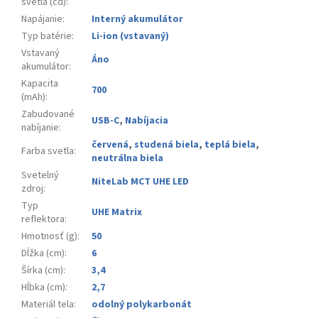
svetla (cd)
:
Napájanie
:
Interný akumulátor
Typ batérie
:
Li-ion (vstavaný)
Vstavaný
Áno
akumulátor
:
Kapacita
700
(mAh)
:
Zabudované
USB-C
,
Nabíjacia
nabíjanie
:
červená
,
studená biela
,
teplá biela
,
Farba svetla
:
neutrálna biela
Svetelný
NiteLab MCT UHE LED
zdroj
:
Typ
UHE Matrix
reflektora
:
Hmotnosť (g)
:
50
Dĺžka (cm)
:
6
Šírka (cm)
:
3,4
Hĺbka (cm)
:
2,7
Materiál tela
:
odolný polykarbonát