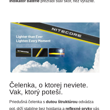
indikátor batérie
prezradí stav skôr, než vyrazíte.
Čelenka, o ktorej neviete.
Vak, ktorý poteší.
Priedušná čelenka s
dutou štruktúrou
odvádza
pot, drží stabilne bez hojdania a
reflexné prvky
vás