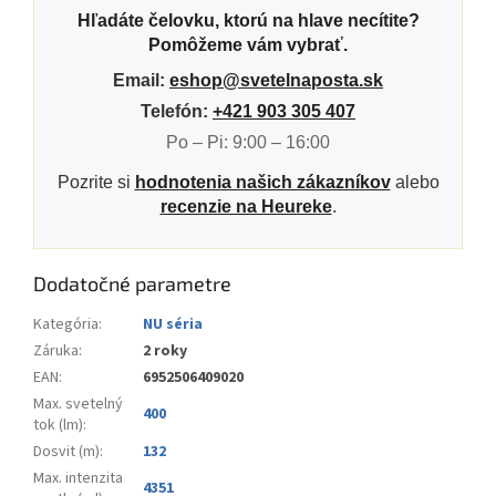
Hľadáte čelovku, ktorú na hlave necítite?
Pomôžeme vám vybrať.
Email:
eshop@svetelnaposta.sk
Telefón:
+421 903 305 407
Po – Pi: 9:00 – 16:00
Pozrite si
hodnotenia našich zákazníkov
alebo
recenzie na Heureke
.
Dodatočné parametre
Kategória
:
NU séria
Záruka
:
2 roky
EAN
:
6952506409020
Max. svetelný
400
tok (lm)
:
Dosvit (m)
:
132
Max. intenzita
4351