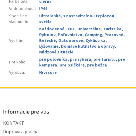
Farba tela
:
čierna
Vodeodolnosť
:
IP66
Špeciálne
Ultraľahká
,
s nastaviteľnou teplotou
vlastnosti
:
svetla
Každodenné - EDC
,
Univerzálne
,
Turistika
,
Rybolov
,
Poľovníctvo
,
Camping
,
Pracovné
,
Využitie
:
Bežecké
,
Outdoorové
,
Cyklistika
,
Lyžovanie
,
Domáce kutilstvo a opravy
,
Núdzové situácie
pre poľovníka
,
pre rybára
,
pre turistu
,
pre
Pre koho
:
kempera
,
pre psičkára
,
pre bežca
Výrobca
:
Nitecore
Z
á
p
ä
Informácie pre vás
t
KONTAKT
i
e
Doprava a platba