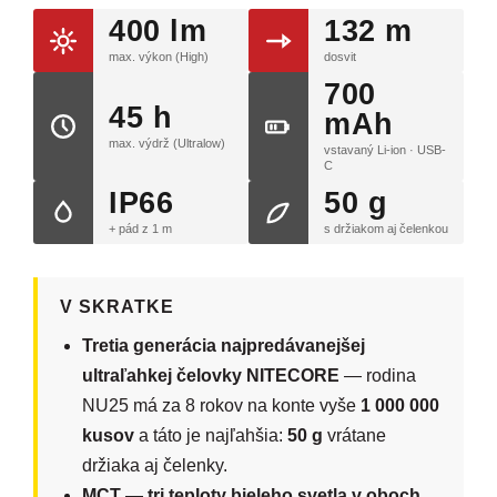
400 lm
132 m
max. výkon (High)
dosvit
700
45 h
mAh
max. výdrž (Ultralow)
vstavaný Li-ion · USB-
C
IP66
50 g
+ pád z 1 m
s držiakom aj čelenkou
V SKRATKE
Tretia generácia najpredávanejšej
ultraľahkej čelovky NITECORE
— rodina
NU25 má za 8 rokov na konte vyše
1 000 000
kusov
a táto je najľahšia:
50 g
vrátane
držiaka aj čelenky.
MCT — tri teploty bieleho svetla v oboch