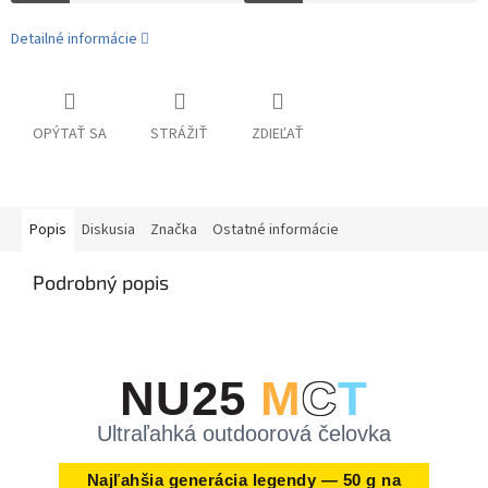
Detailné informácie
OPÝTAŤ SA
STRÁŽIŤ
ZDIEĽAŤ
Popis
Diskusia
Značka
Ostatné informácie
Podrobný popis
NU25
M
C
T
Ultraľahká outdoorová čelovka
Najľahšia generácia legendy — 50 g na