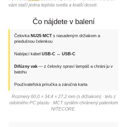
vám stačí jedna teplota svetla a kratší dosvit.
Čo nájdete v balení
Čelovka
NU25 MCT
s nasadeným držiakom a
priedušnou čelenkou
Nabíjací kábel
USB-C ↔ USB-C
Difúzny vak
— z čelovky spraví lampáš a chráni ju v
batohu
Používateľská príručka a záručná karta
Rozmery 60,0 × 34,4 × 27,2 mm (s držiakom) · telo z
odolného PC plastu · MCT systém chránený patentom
NITECORE.