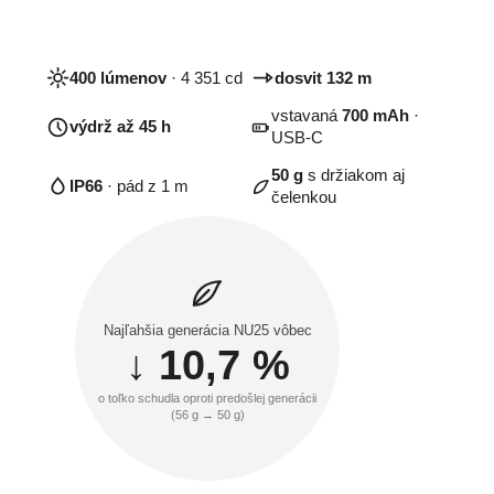
400 lúmenov
· 4 351 cd
dosvit 132 m
vstavaná
700 mAh
·
výdrž až 45 h
USB-C
50 g
s držiakom aj
IP66
· pád z 1 m
čelenkou
Najľahšia generácia NU25 vôbec
↓ 10,7 %
o toľko schudla oproti predošlej generácii
(56 g → 50 g)