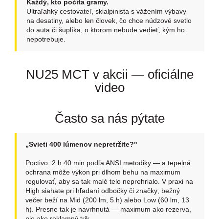
Každý, kto počíta gramy.
Ultraľahký cestovateľ, skialpinista s vážením výbavy
na desatiny, alebo len človek, čo chce núdzové svetlo
do auta či šuplíka, o ktorom nebude vedieť, kým ho
nepotrebuje.
NU25 MCT v akcii — oficiálne
video
Často sa nás pýtate
„Svieti 400 lúmenov nepretržite?"
Poctivo: 2 h 40 min podľa ANSI metodiky — a tepelná
ochrana môže výkon pri dlhom behu na maximum
regulovať, aby sa tak malé telo neprehrialo. V praxi na
High siahate pri hľadaní odbočky či značky; bežný
večer beží na Mid (200 lm, 5 h) alebo Low (60 lm, 13
h). Presne tak je navrhnutá — maximum ako rezerva,
nie ako reklamný trik.