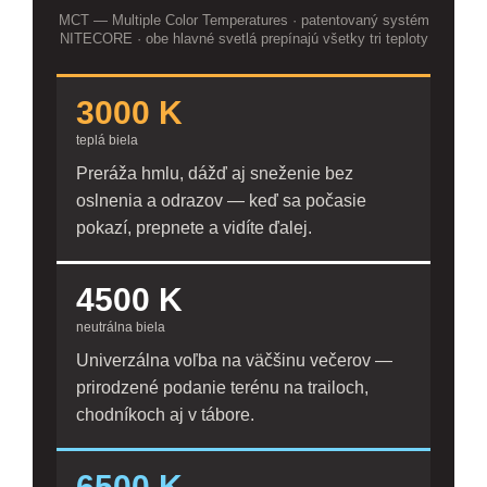
MCT — Multiple Color Temperatures · patentovaný systém
NITECORE · obe hlavné svetlá prepínajú všetky tri teploty
3000 K
teplá biela
Preráža hmlu, dážď aj sneženie bez
oslnenia a odrazov — keď sa počasie
pokazí, prepnete a vidíte ďalej.
4500 K
neutrálna biela
Univerzálna voľba na väčšinu večerov —
prirodzené podanie terénu na trailoch,
chodníkoch aj v tábore.
6500 K