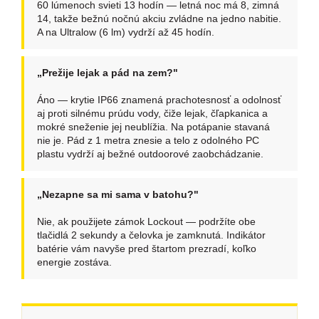
60 lúmenoch svieti 13 hodín — letná noc má 8, zimná
14, takže bežnú nočnú akciu zvládne na jedno nabitie.
A na Ultralow (6 lm) vydrží až 45 hodín.
„Prežije lejak a pád na zem?"
Áno — krytie IP66 znamená prachotesnosť a odolnosť
aj proti silnému prúdu vody, čiže lejak, čľapkanica a
mokré sneženie jej neublížia. Na potápanie stavaná
nie je. Pád z 1 metra znesie a telo z odolného PC
plastu vydrží aj bežné outdoorové zaobchádzanie.
„Nezapne sa mi sama v batohu?"
Nie, ak použijete zámok Lockout — podržíte obe
tlačidlá 2 sekundy a čelovka je zamknutá. Indikátor
batérie vám navyše pred štartom prezradí, koľko
energie zostáva.