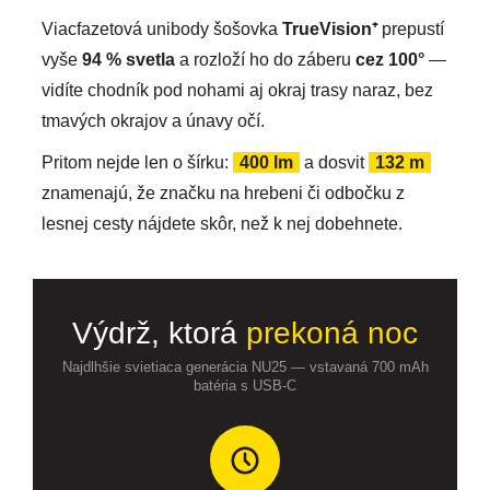
Viacfazetová unibody šošovka
TrueVision⁺
prepustí
vyše
94 % svetla
a rozloží ho do záberu
cez 100°
—
vidíte chodník pod nohami aj okraj trasy naraz, bez
tmavých okrajov a únavy očí.
Pritom nejde len o šírku:
400 lm
a dosvit
132 m
znamenajú, že značku na hrebeni či odbočku z
lesnej cesty nájdete skôr, než k nej dobehnete.
Výdrž, ktorá
prekoná noc
Najdlhšie svietiaca generácia NU25 — vstavaná 700 mAh
batéria s USB-C