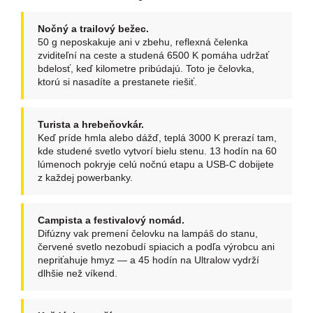
Nočný a trailový bežec.
50 g neposkakuje ani v zbehu, reflexná čelenka
zviditeľní na ceste a studená 6500 K pomáha udržať
bdelosť, keď kilometre pribúdajú. Toto je čelovka,
ktorú si nasadíte a prestanete riešiť.
Turista a hrebeňovkár.
Keď príde hmla alebo dážď, teplá 3000 K prerazí tam,
kde studené svetlo vytvorí bielu stenu. 13 hodín na 60
lúmenoch pokryje celú nočnú etapu a USB-C dobijete
z každej powerbanky.
Campista a festivalový nomád.
Difúzny vak premení čelovku na lampáš do stanu,
červené svetlo nezobudí spiacich a podľa výrobcu ani
nepriťahuje hmyz — a 45 hodín na Ultralow vydrží
dlhšie než víkend.