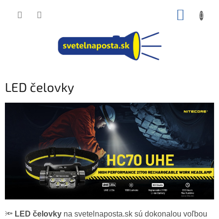
Prejsť
NÁKUP
na
obsah
KOŠÍK
LED čelovky
🔦
LED čelovky
na svetelnaposta.sk sú dokonalou voľbou