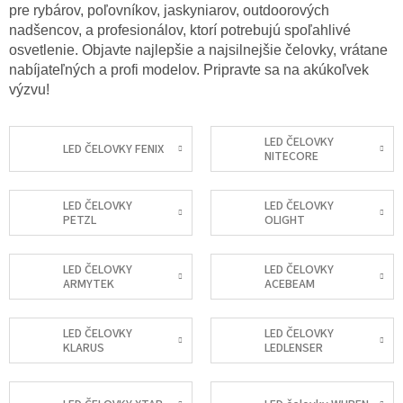
pre rybárov, poľovníkov, jaskyniarov, outdoorových
nadšencov, a profesionálov, ktorí potrebujú spoľahlivé
osvetlenie. Objavte najlepšie a najsilnejšie čelovky, vrátane
nabíjateľných a profi modelov. Pripravte sa na akúkoľvek
výzvu!
LED ČELOVKY
LED ČELOVKY FENIX
NITECORE
LED ČELOVKY
LED ČELOVKY
PETZL
OLIGHT
LED ČELOVKY
LED ČELOVKY
ARMYTEK
ACEBEAM
LED ČELOVKY
LED ČELOVKY
KLARUS
LEDLENSER