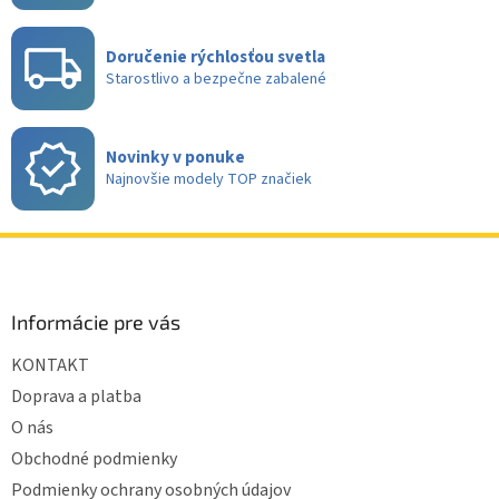
Doručenie rýchlosťou svetla
Starostlivo a bezpečne zabalené
Novinky v ponuke
Najnovšie modely TOP značiek
Z
á
p
ä
Informácie pre vás
t
KONTAKT
i
e
Doprava a platba
O nás
Obchodné podmienky
Podmienky ochrany osobných údajov