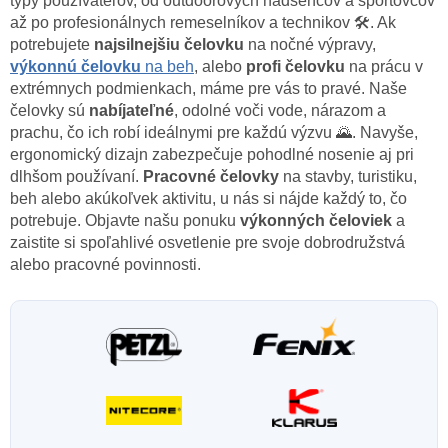
typy používateľov, od outdoorových nadšencov a športovcov
až po profesionálnych remeselníkov a technikov 🛠️. Ak
potrebujete
najsilnejšiu čelovku
na nočné výpravy,
výkonnú čelovku
na beh
, alebo
profi čelovku
na prácu v
extrémnych podmienkach, máme pre vás to pravé. Naše
čelovky sú
nabíjateľné
, odolné voči vode, nárazom a
prachu, čo ich robí ideálnymi pre každú výzvu 🌄. Navyše,
ergonomický dizajn zabezpečuje pohodlné nosenie aj pri
dlhšom používaní.
Pracovné čelovky
na stavby, turistiku,
beh alebo akúkoľvek aktivitu, u nás si nájde každý to, čo
potrebuje. Objavte našu ponuku
výkonných čeloviek
a
zaistite si spoľahlivé osvetlenie pre svoje dobrodružstvá
alebo pracovné povinnosti.