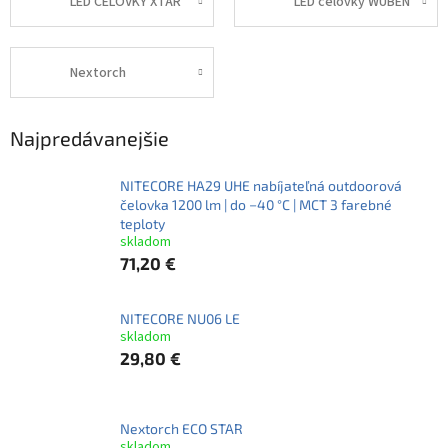
LED ČELOVKY XTAR
LED čelovky WUBEN
Nextorch
Najpredávanejšie
NITECORE HA29 UHE nabíjateľná outdoorová
čelovka 1200 lm | do −40 °C | MCT 3 farebné
teploty
skladom
71,20 €
NITECORE NU06 LE
skladom
29,80 €
Nextorch ECO STAR
skladom