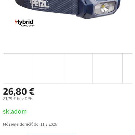
26,80 €
21,79 € bez DPH
Jednotková
skladom
cena:
Môžeme doručiť do:
11.8.2026