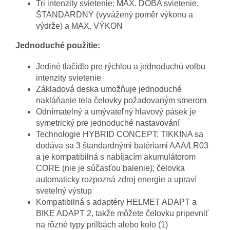
Tri intenzity svietenie: MAX. DOBA svietenie,
ŠTANDARDNÝ (vyvážený poměr výkonu a
výdrže) a MAX. VÝKON
Jednoduché použitie:
Jediné tlačidlo pre rýchlou a jednoduchú volbu
intenzity svietenie
Základová deska umožňuje jednoduché
nakláňanie tela čelovky požadovaným smerom
Odnímatelný a umývateľný hlavový pásek je
symetrický pre jednoduché nastavování
Technologie HYBRID CONCEPT: TIKKINA sa
dodáva sa 3 štandardnými batériami AAA/LR03
a je kompatibilná s nabíjacím akumulátorom
CORE (nie je súčasťou balenie); čelovka
automaticky rozpozná zdroj energie a upraví
svetelný výstup
Kompatibilná s adaptéry HELMET ADAPT a
BIKE ADAPT 2, takže môžete čelovku pripevniť
na rôzné typy prilbách alebo kolo (1)