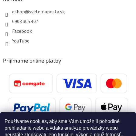
eshop
@
svetelnaposta.sk
0903 305 407
Facebook
YouTube
Prijímame online platby
Používame cookies, aby sme Vám umožnili pohodlné
prehliadanie webu a vďaka analýze prevádzky webu
neustále zlepšovali jeho funkcie, výkon a použiteľnosť.