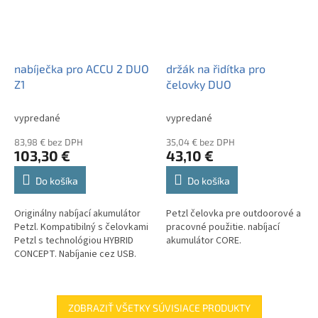
nabíječka pro ACCU 2 DUO
držák na řidítka pro
Z1
čelovky DUO
vypredané
vypredané
83,98 € bez DPH
35,04 € bez DPH
103,30 €
43,10 €
Do košíka
Do košíka
Originálny nabíjací akumulátor
Petzl čelovka pre outdoorové a
Petzl. Kompatibilný s čelovkami
pracovné použitie. nabíjací
Petzl s technológiou HYBRID
akumulátor CORE.
CONCEPT. Nabíjanie cez USB.
ZOBRAZIŤ VŠETKY SÚVISIACE PRODUKTY