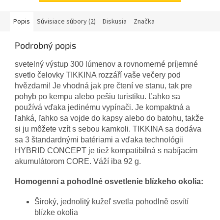
Popis
Súvisiace súbory (2)
Diskusia
Značka
Podrobný popis
svetelný výstup 300 lúmenov a rovnomerné príjemné
svetlo čelovky TIKKINA rozzáří vaše večery pod
hvězdami! Je vhodná jak pre čtení ve stanu, tak pre
pohyb po kempu alebo pešiu turistiku. Ľahko sa
používá vďaka jedinému vypínači. Je kompaktná a
ľahká, ľahko sa vojde do kapsy alebo do batohu, takže
si ju môžete vzít s sebou kamkoli. TIKKINA sa dodáva
sa 3 štandardnými batériami a vďaka technológii
HYBRID CONCEPT je tiež kompatibilná s nabíjacím
akumulátorom CORE. Váží iba 92 g.
Homogenní a pohodlné osvetlenie blízkeho okolia:
Široký, jednolitý kužeľ svetla pohodlně osvítí
blízke okolia