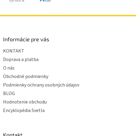
Výrobca
:
Petzl
Z
á
p
ä
Informácie pre vás
t
KONTAKT
i
e
Doprava a platba
O nás
Obchodné podmienky
Podmienky ochrany osobných údajov
BLOG
Hodnotenie obchodu
Encyklopédia Svetla
Kontakt