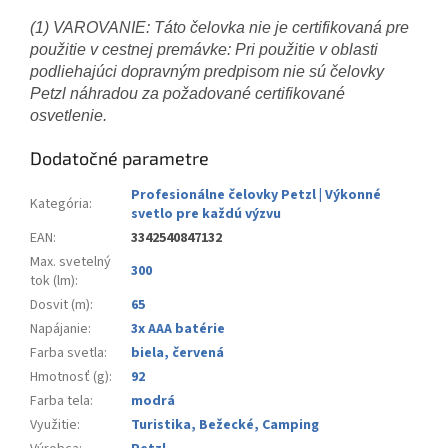
(1) VAROVANIE: Táto čelovka nie je certifikovaná pre
použitie v cestnej premávke: Pri použitie v oblasti
podliehajúci dopravným predpisom nie sú čelovky
Petzl náhradou za požadované certifikované
osvetlenie.
Dodatočné parametre
Profesionálne čelovky Petzl | Výkonné
Kategória
:
svetlo pre každú výzvu
EAN
:
3342540847132
Max. svetelný
300
tok (lm)
:
Dosvit (m)
:
65
Napájanie
:
3x AAA batérie
Farba svetla
:
biela, červená
Hmotnosť (g)
:
92
Farba tela
:
modrá
Využitie
:
Turistika, Bežecké, Camping