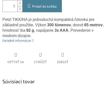
Pridať do košíka
Petzl TIKKINA je jednoduchá kompaktná čelovka pre
základné použitie. Výkon
300 lúmenov
, dosvit
65 metrov
,
hmotnosť iba
92 g
, napájanie
3x AAA
. Prevedenie v
modrom dizajne.
Detailné informácie
OPÝTAŤ SA
STRÁŽIŤ
ZDIEĽAŤ
Súvisiaci tovar