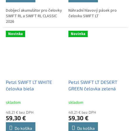
Dobíjecí akumulátor pro čelovky
Náhradní hlavový pásek pro
SWIFT RL a SWIFT RL CLASSIC
čelovku SWIFT LT
2026
Novinka
Novinka
Petzl SWIFT LT WHITE
Petzl SWIFT LT DESERT
čelovka biela
GREEN čelovka zelená
skladom
skladom
48,21 € bez DPH
48,21 € bez DPH
59,30 €
59,30 €
Do košíka
Do košíka