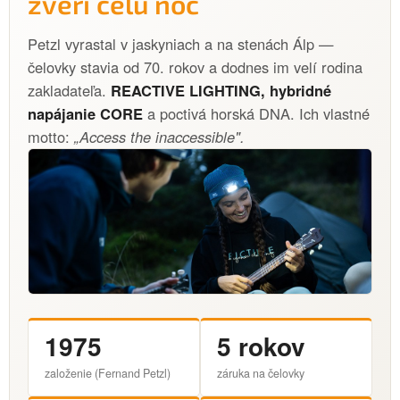
zverí celú noc
Petzl vyrastal v jaskyniach a na stenách Álp —
čelovky stavia od 70. rokov a dodnes im velí rodina
zakladateľa.
REACTIVE LIGHTING, hybridné
napájanie CORE
a poctivá horská DNA. Ich vlastné
motto:
„Access the inaccessible".
1975
5 rokov
založenie (Fernand Petzl)
záruka na čelovky