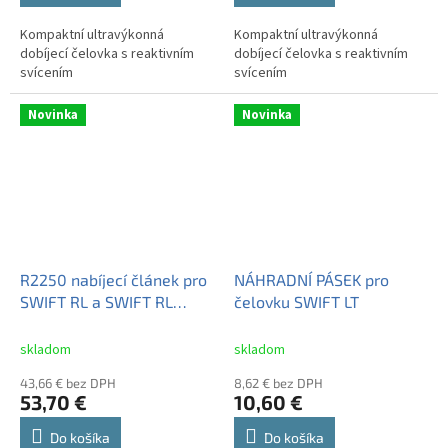
Kompaktní ultravýkonná
Kompaktní ultravýkonná
dobíjecí čelovka s reaktivním
dobíjecí čelovka s reaktivním
svícením
svícením
Novinka
Novinka
R2250 nabíjecí článek pro
NÁHRADNÍ PÁSEK pro
SWIFT RL a SWIFT RL
čelovku SWIFT LT
CLASSIC
skladom
skladom
43,66 € bez DPH
8,62 € bez DPH
53,70 €
10,60 €
Do košíka
Do košíka