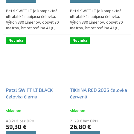
Petzl SWIFT LT je kompaktná
Petzl SWIFT LT je kompaktná
ultraľahká nabíjacia čelovka.
ultraľahká nabíjacia čelovka.
Výkon 380 lúmenov, dosvit 70
Výkon 380 lúmenov, dosvit 70
metrov, hmotnosť iba 43 g,
metrov, hmotnosť iba 43 g,
nabíjací akumulátor CORE,
nabíjací akumulátor CORE,
vodotesnosť IPX4. Prevedenie v
vodotesnosť IPX4. Prevedenie
Novinka
Novinka
bielom...
v...
Petzl SWIFT LT BLACK
TIKKINA RED 2025 čelovka
čelovka čierna
červená
skladom
skladom
48,21 € bez DPH
21,79 € bez DPH
59,30 €
26,80 €