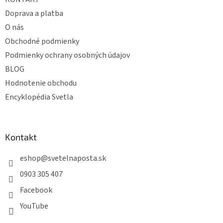
i
v
k
e
Doprava a platba
y
O nás
v
ý
Obchodné podmienky
p
Podmienky ochrany osobných údajov
i
s
BLOG
u
Hodnotenie obchodu
Encyklopédia Svetla
Kontakt
eshop
@
svetelnaposta.sk
0903 305 407
Facebook
YouTube