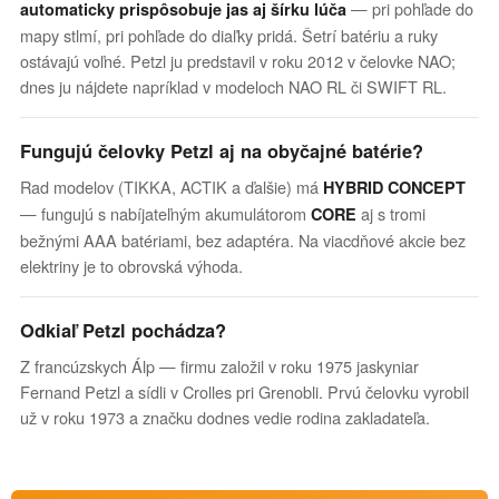
— pri pohľade do
automaticky prispôsobuje jas aj šírku lúča
mapy stlmí, pri pohľade do diaľky pridá. Šetrí batériu a ruky
ostávajú voľné. Petzl ju predstavil v roku 2012 v čelovke NAO;
dnes ju nájdete napríklad v modeloch NAO RL či SWIFT RL.
Fungujú čelovky Petzl aj na obyčajné batérie?
Rad modelov (TIKKA, ACTIK a ďalšie) má
HYBRID CONCEPT
— fungujú s nabíjateľným akumulátorom
aj s tromi
CORE
bežnými AAA batériami, bez adaptéra. Na viacdňové akcie bez
elektriny je to obrovská výhoda.
Odkiaľ Petzl pochádza?
Z francúzskych Álp — firmu založil v roku 1975 jaskyniar
Fernand Petzl a sídli v Crolles pri Grenobli. Prvú čelovku vyrobil
už v roku 1973 a značku dodnes vedie rodina zakladateľa.