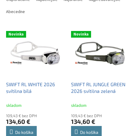
d
e
Abecedne
n
i
V
e
Novinka
Novinka
ý
p
p
r
i
o
s
d
p
u
r
k
o
t
d
SWIFT RL WHITE 2026
SWIFT RL JUNGLE GREEN
o
u
svítilna bílá
2026 svítilna zelená
v
k
t
skladom
skladom
o
109,43 € bez DPH
109,43 € bez DPH
v
134,60 €
134,60 €
Do košíka
Do košíka