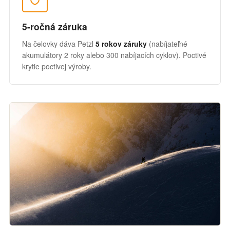
5-ročná záruka
Na čelovky dáva Petzl
5 rokov záruky
(nabíjateľné
akumulátory 2 roky alebo 300 nabíjacích cyklov). Poctivé
krytie poctivej výroby.