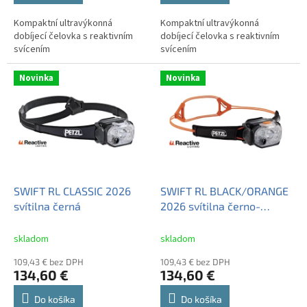
Kompaktní ultravýkonná
Kompaktní ultravýkonná
dobíjecí čelovka s reaktivním
dobíjecí čelovka s reaktivním
svícením
svícením
Novinka
Novinka
SWIFT RL CLASSIC 2026
SWIFT RL BLACK/ORANGE
svítilna černá
2026 svítilna černo-
oranžová
skladom
skladom
109,43 € bez DPH
109,43 € bez DPH
134,60 €
134,60 €
Do košíka
Do košíka