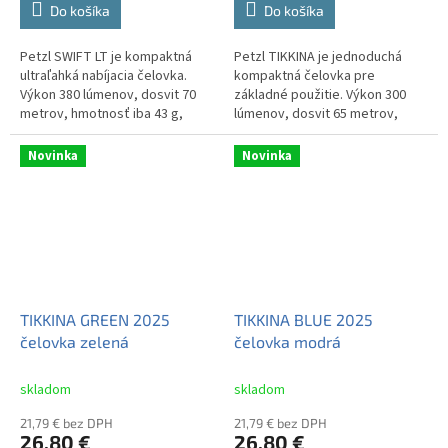
Do košíka
Do košíka
Petzl SWIFT LT je kompaktná
Petzl TIKKINA je jednoduchá
ultraľahká nabíjacia čelovka.
kompaktná čelovka pre
Výkon 380 lúmenov, dosvit 70
základné použitie. Výkon 300
metrov, hmotnosť iba 43 g,
lúmenov, dosvit 65 metrov,
nabíjací akumulátor CORE,
hmotnosť iba 92 g, napájanie 3x
vodotesnosť IPX4. Prevedenie
AAA. Prevedenie v červenom
Novinka
Novinka
v...
dizajne.
TIKKINA GREEN 2025
TIKKINA BLUE 2025
čelovka zelená
čelovka modrá
skladom
skladom
21,79 € bez DPH
21,79 € bez DPH
26,80 €
26,80 €