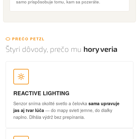
samo prispôsobuje tomu, kam sa pozeráte.
PREČO PETZL
Štyri dôvody, prečo mu
hory veria
REACTIVE LIGHTING
Senzor sníma okolité svetlo a čelovka
sama upravuje
jas aj tvar lúča
— do mapy svieti jemne, do diaľky
naplno. Dlhšia výdrž bez prepínania.