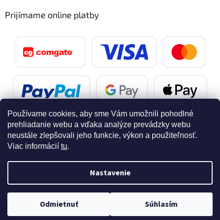
Prijímame online platby
Používame cookies, aby sme Vám umožnili pohodlné
prehliadanie webu a vďaka analýze prevádzky webu
neustále zlepšovali jeho funkcie, výkon a použiteľnosť.
Viac informácií
tu
.
Vytvoril Shoptet
Nastavenie
Copyright 2026
SvetelnaPosta.sk
. Všetky práva vyhradené.
Doprava zdarma pri nákupe nad 40 eur
Upraviť nastavenie cookies
Odmietnuť
Súhlasím