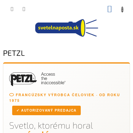
Prejsť
NÁKUP
na
obsah
KOŠÍK
PETZL
FRANCÚZSKY VÝROBCA ČELOVIEK · OD ROKU
1975
✓ AUTORIZOVANÝ PREDAJCA
Svetlo, ktorému horal