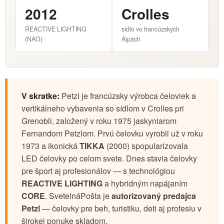
2012
Crolles
REACTIVE LIGHTING
sídlo vo francúzskych
(NAO)
Alpách
V skratke:
Petzl je francúzsky výrobca čeloviek a
vertikálneho vybavenia so sídlom v Crolles pri
Grenobli, založený v roku 1975 jaskyniarom
Fernandom Petzlom. Prvú čelovku vyrobil už v roku
1973 a ikonická
TIKKA
(2000) spopularizovala
LED čelovky po celom svete. Dnes stavia čelovky
pre šport aj profesionálov — s technológiou
REACTIVE LIGHTING
a hybridným napájaním
CORE
. SvetelnáPošta je
autorizovaný predajca
Petzl
— čelovky pre beh, turistiku, deti aj profesiu v
širokej ponuke skladom.