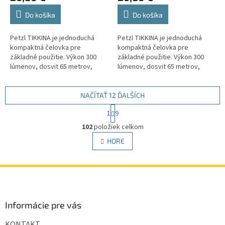
Do košíka
Do košíka
Petzl TIKKINA je jednoduchá
Petzl TIKKINA je jednoduchá
kompaktná čelovka pre
kompaktná čelovka pre
základné použitie. Výkon 300
základné použitie. Výkon 300
lúmenov, dosvit 65 metrov,
lúmenov, dosvit 65 metrov,
hmotnosť iba 92 g, napájanie 3x
hmotnosť iba 92 g, napájanie 3x
AAA. Prevedenie v zelenom
AAA. Prevedenie v modrom
dizajne.
dizajne.
NAČÍTAŤ 12 ĎALŠÍCH
S
1
9
t
O
r
102
položiek celkom
v
á
l
HORE
n
á
k
d
o
v
a
Z
a
c
á
n
i
p
i
e
e
ä
Informácie pre vás
p
t
r
KONTAKT