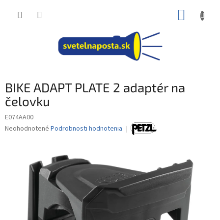
Prejsť
NÁKUP
na
obsah
KOŠÍK
BIKE ADAPT PLATE 2 adaptér na
čelovku
E074AA00
Priemerné
Neohodnotené
Podrobnosti hodnotenia
hodnotenie
produktu
je
0,0
z
5
hviezdičiek.