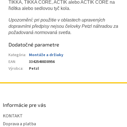
TIKKA, TIKKA CORE, ACTIK alebo ACTIK CORE na
řidítka alebo sedlovou tyč kola.
Upozornění: pri použitie v oblastech upravených
dopravními předpisy nejsou čelovky Petzl náhradou za
požadovaná normovaná svetla.
Dodatočné parametre
Kategória
:
Montáže a držiaky
EAN
:
3342540838956
Výrobca
:
Petzl
Z
á
p
ä
Informácie pre vás
t
KONTAKT
i
e
Doprava a platba