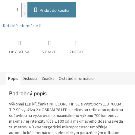
Pridať do košíka
Detailné informácie
OPÝTAŤ SA
STRÁŽIŤ
ZDIEĽAŤ
Popis
Diskusia
Značka
Ostatné informácie
Podrobný popis
Výkonná LED kľúčenka NITECORE TIP SE s výstupom LED 700LM
TIP SE využíva 2 x OSRAM P8 LED s celkovou reflexnou optickou
šošovkou na vyžarovanie maximálneho výkonu 700 lúmenov,
maximálnej intenzity lúča 2 100 cd a maximálneho dosahu svetla
90 metrov. Nízkoenergetický mikroprocesor umožňuje
automatické hibernácie s veľmi nízkym parazitickým odtokom