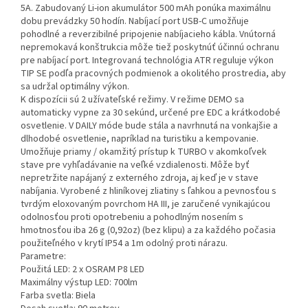
5A. Zabudovaný Li-ion akumulátor 500 mAh ponúka maximálnu
dobu prevádzky 50 hodín. Nabíjací port USB-C umožňuje
pohodlné a reverzibilné pripojenie nabíjacieho kábla. Vnútorná
nepremokavá konštrukcia môže tiež poskytnúť účinnú ochranu
pre nabíjací port. Integrovaná technológia ATR reguluje výkon
TIP SE podľa pracovných podmienok a okolitého prostredia, aby
sa udržal optimálny výkon.
K dispozícii sú 2 užívateľské režimy. V režime DEMO sa
automaticky vypne za 30 sekúnd, určené pre EDC a krátkodobé
osvetlenie. V DAILY móde bude stála a navrhnutá na vonkajšie a
dlhodobé osvetlenie, napríklad na turistiku a kempovanie.
Umožňuje priamy / okamžitý prístup k TURBO v akomkoľvek
stave pre vyhľadávanie na veľké vzdialenosti. Môže byť
nepretržite napájaný z externého zdroja, aj keď je v stave
nabíjania. Vyrobené z hliníkovej zliatiny s ľahkou a pevnosťou s
tvrdým eloxovaným povrchom HA III, je zaručené vynikajúcou
odolnosťou proti opotrebeniu a pohodlným nosením s
hmotnosťou iba 26 g (0,92oz) (bez klipu) a za každého počasia
použiteľného v krytí IP54 a 1m odolný proti nárazu.
Parametre:
Použitá LED: 2 x OSRAM P8 LED
Maximálny výstup LED: 700lm
Farba svetla: Biela