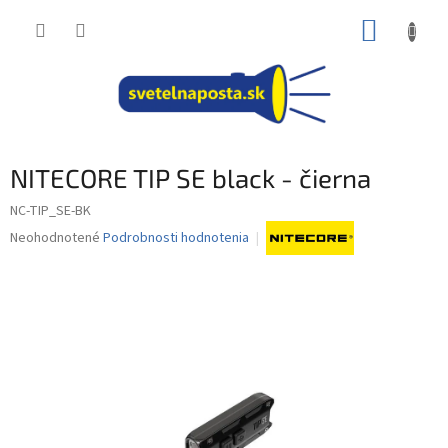
Prejsť
NÁKUP
na
obsah
KOŠÍK
NITECORE TIP SE black - čierna
NC-TIP_SE-BK
Priemerné
Neohodnotené
Podrobnosti hodnotenia
hodnotenie
produktu
je
0,0
z
5
hviezdičiek.