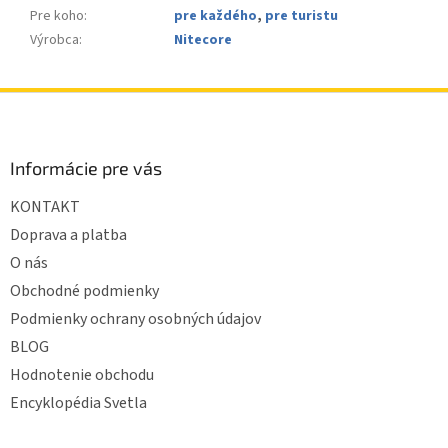
Pre koho
:
pre každého
,
pre turistu
Výrobca
:
Nitecore
Z
á
p
ä
Informácie pre vás
t
KONTAKT
i
e
Doprava a platba
O nás
Obchodné podmienky
Podmienky ochrany osobných údajov
BLOG
Hodnotenie obchodu
Encyklopédia Svetla