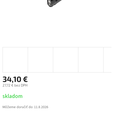
34,10 €
27,72 € bez DPH
Jednotková
skladom
cena:
Môžeme doručiť do:
11.8.2026