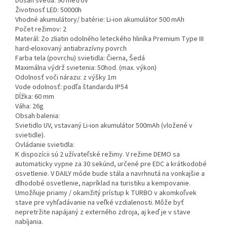
Dosah svetla: 90 metrov
Životnosť LED: 50000h
Vhodné akumulátory/ batérie: Li-ion akumulátor 500 mAh
Počet režimov: 2
Materál: Zo zliatin odolného leteckého hliníka Premium Type III
hard-eloxovaný antiabrazívny povrch
Farba tela (povrchu) svietidla: Čierna, Šedá
Maximálna výdrž svietenia: 50hod. (max. výkon)
Odolnosť voči nárazu: z výšky 1m
Vode odolnosť: podľa štandardu IP54
Dĺžka: 60 mm
Váha: 26g
Obsah balenia:
Svietidlo UV, vstavaný Li-ion akumulátor 500mAh (vložené v
svietidle).
Ovládanie svietidla:
K dispozícii sú 2 užívateľské režimy. V režime DEMO sa
automaticky vypne za 30 sekúnd, určené pre EDC a krátkodobé
osvetlenie. V DAILY móde bude stála a navrhnutá na vonkajšie a
dlhodobé osvetlenie, napríklad na turistiku a kempovanie.
Umožňuje priamy / okamžitý prístup k TURBO v akomkoľvek
stave pre vyhľadávanie na veľké vzdialenosti. Môže byť
nepretržite napájaný z externého zdroja, aj keď je v stave
nabíjania.