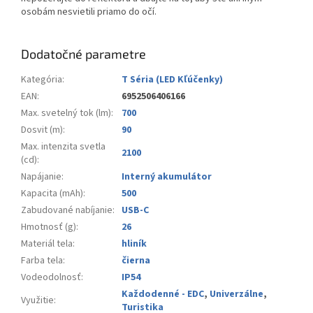
osobám nesvietili priamo do očí.
Dodatočné parametre
Kategória
:
T Séria (LED Kľúčenky)
EAN
:
6952506406166
Max. svetelný tok (lm)
:
700
Dosvit (m)
:
90
Max. intenzita svetla
2100
(cd)
:
Napájanie
:
Interný akumulátor
Kapacita (mAh)
:
500
Zabudované nabíjanie
:
USB-C
Hmotnosť (g)
:
26
Materiál tela
:
hliník
Farba tela
:
čierna
Vodeodolnosť
:
IP54
Každodenné - EDC
,
Univerzálne
,
Využitie
:
Turistika