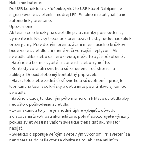
Nabíjanie batérie:
Do USB konektora v kľúčenke, vložte USB kábel. Nabíjanie je
signalizované svietením modrej LED. Pri plnom nabití, nabíjanie
automaticky prestane.
Upozornenie:
Ak tesniace o-krúžky na svietidle javia známky posškodenia,
vymente ich. Krúžky treba tiež premazávať akby nedochádzalo k
erózii gumy. Pravidelným premazávaním tesniacich o-krúžkov
bude vaše svietidlo chránené voči vonkajším vplyvom. Ak
svietidlo bliká alebo sa nerozsvieti, môže to byť spôsobené :
- Batérie sú takmer vybité - nabite ich alebo vymeňte.
- Kontakty vo vnútri svietidla sú zanesené - očistite ich a
aplikujte Deoxid alebo iný kontaktný prípravok.
- Hlava, telo alebo zadná časť svietidla sú uvoľnené - pridajte
lubrikant na tesniace krúžky a dotiahnite pevnú hlavu aj koniec
svietidla.
- Batérie vkladajte kladným pólom smerom k hlave svietidla aby
nedošlo k poškodeniu svietidla.
- Li-ion akumulátory nie je vhodné úplne vybíjať z dôvodu
skracovania životnosti akumulátora. pokiaľ spozorujete výrazný
pokles svietivosti na Vašom svietidle treba dať akumulátor
nabíjať.
- Svietidlo disponuje veľkým svetelným výkonom. Pri svietení sa
nepozerajte do reflektoru a dbajte na to, aby ste ani iným