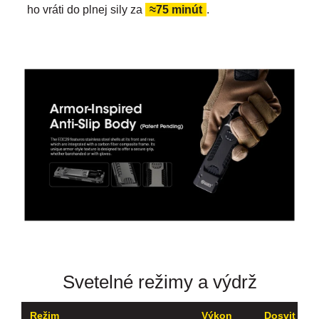
ho vráti do plnej sily za
≈75 minút
.
Svetelné režimy a výdrž
Režim
Výkon
Dosvit