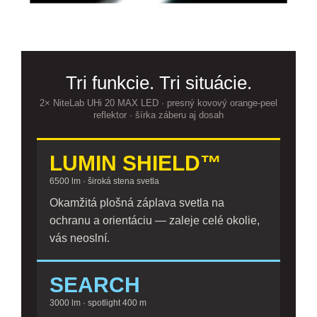
Tri funkcie. Tri situácie.
2× NiteLab UHi 20 MAX LED · presný kovový orange-peel
reflektor · šírka záberu aj dosah
LUMIN SHIELD™
6500 lm · široká stena svetla
Okamžitá plošná záplava svetla na
ochranu a orientáciu — zaleje celé okolie,
vás neoslní.
SEARCH
3000 lm · spotlight 400 m