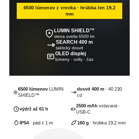
6500 lúmenov z vrecka · hrúbka len 19,2
mm
LUMIN SHIELD™
stena svetla 6500 lm
SEARCH 400 m
taktický dosvit
OLED displej
lúmeny · volty · čas
6500 lúmenov
LUMIN
dosvit 400 m
· 40 230
SHIELD™
cd
2500 mAh
vstavaná ·
výdrž až 61 h
USB-C
IP54
· pád z 1 m
160 g
· hrúbka 19,2 mm