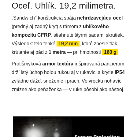
Oceľ. Uhlík. 19,2 milimetra.
„Sandwich" konštrukcia spája
nehrdzavejúcu oceľ
(predný aj zadný kryt) s rámom z
uhlíkového
kompozitu CFRP
, stiahnuté štyrmi sadami skrutiek.
Výsledok: telo tenké
19,2 mm
, ktoré znesie tlak,
krútenie aj pád z
1 metra
— pri hmotnosti
160 g
.
Protišmyková
armor textúra
inšpirovaná pancierom
drží istý úchop holou rukou aj v rukavici a krytie
IP54
zvládne dážď, sneženie i prach. Vo vrecku nohavíc
zmizne ako peňaženka — v ruke pôsobí ako nástroj.