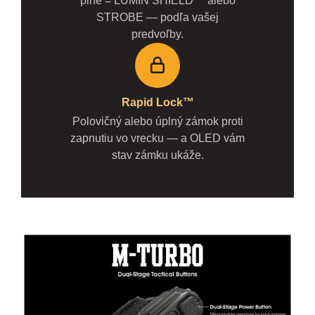
plné = LUMIN SHIELD™ alebo
STROBE — podľa vašej
predvoľby.
Rapid Lock™
Polovičný alebo úplný zámok proti
zapnutiu vo vrecku — a OLED vám
stav zámku ukáže.