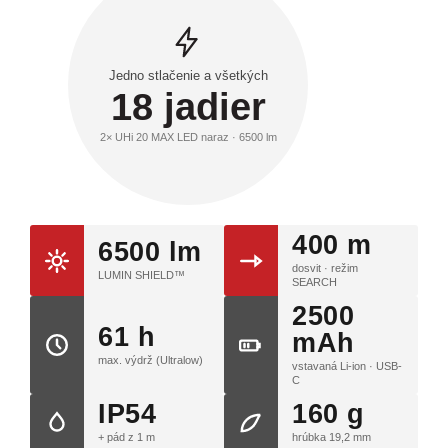
Jedno stlačenie a všetkých
18 jadier
2× UHi 20 MAX LED naraz · 6500 lm
400 m
6500 lm
dosvit · režim
LUMIN SHIELD™
SEARCH
2500
61 h
mAh
max. výdrž (Ultralow)
vstavaná Li-ion · USB-
C
IP54
160 g
+ pád z 1 m
hrúbka 19,2 mm