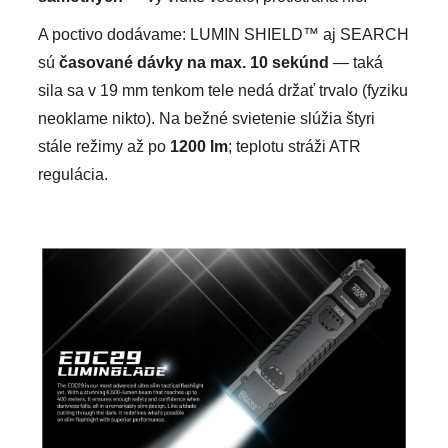
A poctivo dodávame: LUMIN SHIELD™ aj SEARCH
sú
časované dávky na max. 10 sekúnd
— taká
sila sa v 19 mm tenkom tele nedá držať trvalo (fyziku
neoklame nikto). Na bežné svietenie slúžia štyri
stále režimy až po
1200 lm
; teplotu stráži ATR
regulácia.