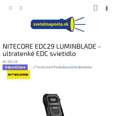
Prejsť
NÁKUP
na
obsah
KOŠÍK
NITECORE EDC29 LUMINBLADE -
ultratenké EDC svietidlo
NC-EDC29
Priemerné
17 hodnotení
Podrobnosti hodnotenia
Odporúčame
hodnotenie
produktu
je
4,6
z
5
hviezdičiek.