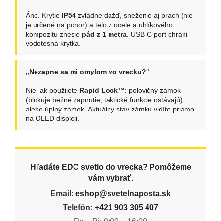
Áno. Krytie
IP54
zvládne dážď, sneženie aj prach (nie
je určené na ponor) a telo z ocele a uhlíkového
kompozitu znesie
pád z 1 metra
. USB-C port chráni
vodotesná krytka.
„Nezapne sa mi omylom vo vrecku?"
Nie, ak použijete
Rapid Lock™
: polovičný zámok
(blokuje bežné zapnutie, taktické funkcie ostávajú)
alebo úplný zámok. Aktuálny stav zámku vidíte priamo
na OLED displeji.
Hľadáte EDC svetlo do vrecka? Pomôžeme
vám vybrať.
Email:
eshop@svetelnaposta.sk
Telefón:
+421 903 305 407