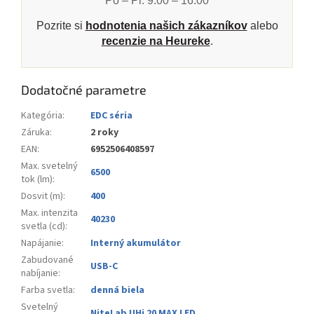
Po – Pi: 9:00 – 16:00
Pozrite si
hodnotenia našich zákazníkov
alebo
recenzie na Heureke
.
Dodatočné parametre
Kategória
:
EDC séria
Záruka
:
2 roky
EAN
:
6952506408597
Max. svetelný
6500
tok (lm)
:
Dosvit (m)
:
400
Max. intenzita
40230
svetla (cd)
:
Napájanie
:
Interný akumulátor
Zabudované
USB-C
nabíjanie
:
Farba svetla
:
denná biela
Svetelný
NiteLab UHi 20 MAX LED