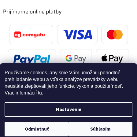
Prijímame online platby
Používame cookies, aby sme Vám umožnili pohodlné
prehliadanie webu a vďaka analýze prevádzky webu
neustále zlepšovali jeho funkcie, výkon a použiteľnosť.
Viac informácií
tu
.
Vytvoril Shoptet
Nastavenie
Copyright 2026
SvetelnaPosta.sk
. Všetky práva vyhradené.
Doprava zdarma pri nákupe nad 40 eur
Odmietnuť
Súhlasím
Upraviť nastavenie cookies