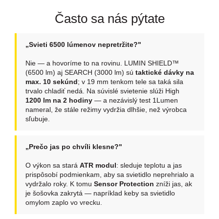
Často sa nás pýtate
„Svieti 6500 lúmenov nepretržite?"
Nie — a hovoríme to na rovinu. LUMIN SHIELD™
(6500 lm) aj SEARCH (3000 lm) sú
taktické dávky na
max. 10 sekúnd
; v 19 mm tenkom tele sa taká sila
trvalo chladiť nedá. Na súvislé svietenie slúži High
1200 lm na 2 hodiny
— a nezávislý test 1Lumen
nameral, že stále režimy vydržia dlhšie, než výrobca
sľubuje.
„Prečo jas po chvíli klesne?"
O výkon sa stará
ATR modul
: sleduje teplotu a jas
prispôsobí podmienkam, aby sa svietidlo neprehrialo a
vydržalo roky. K tomu
Sensor Protection
zníži jas, ak
je šošovka zakrytá — napríklad keby sa svietidlo
omylom zaplo vo vrecku.