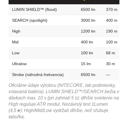
LUMIN SHIELD™ (flood)
6500 lm
370 m
SEARCH (spotlight)
3000 lm
400 m
High
1200 lm
190 m
Mid
400 lm
100 m
Low
100 lm
68 m
Ultralow
15 lm
30 m
Strobe (náhodná frekvencia)
6500 lm
—
Oficiálne údaje výrobcu (NITECORE, lab podmienky,
vstavaná batéria). LUMIN SHIELD™/SEARCH bežia v
dávkach max. 10 s (pri zahriatí 5 s); dlhšie svietenie na
High reguluje ATR modul. Nezávislý test 1Lumen
(4,5★): High/Mid/Low vydržali dlhšie, než sľubuje
tabuľka.