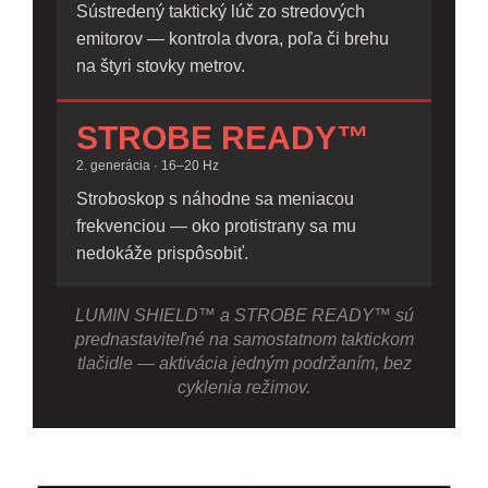
Sústredený taktický lúč zo stredových
emitorov — kontrola dvora, poľa či brehu
na štyri stovky metrov.
STROBE READY™
2. generácia · 16–20 Hz
Stroboskop s náhodne sa meniacou
frekvenciou — oko protistrany sa mu
nedokáže prispôsobiť.
LUMIN SHIELD™ a STROBE READY™ sú
prednastaviteľné na samostatnom taktickom
tlačidle — aktivácia jedným podržaním, bez
cyklenia režimov.