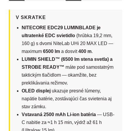
V SKRATKE
NITECORE EDC29 LUMINBLADE je
ultratenké EDC svietidlo
(hrúbka 19,2 mm,
160 g) s dvomi NiteLab UHi 20 MAX LED —
maximum
6500 lm
a dosvit
400 m
.
LUMIN SHIELD™ (6500 lm stena svetla) a
STROBE READY™
máte pod samostatným
taktickým tlačidlom — okamžite, bez
preklikávania režimov.
OLED displej
ukazuje presné lúmeny,
napätie batérie, zostávajúci čas svietenia aj
stav zámku.
Vstavaná 2500 mAh Li-ion batéria
— USB-
C nabitie za ≈1 h 15 min, výdrž až 61 h
(Ultralow 15 lm).