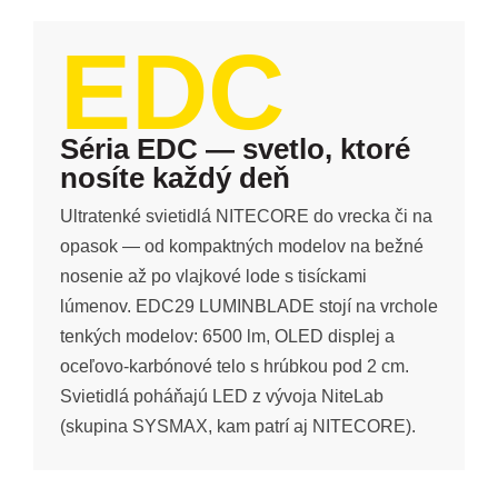
EDC
Séria EDC — svetlo, ktoré
nosíte každý deň
Ultratenké svietidlá NITECORE do vrecka či na
opasok — od kompaktných modelov na bežné
nosenie až po vlajkové lode s tisíckami
lúmenov. EDC29 LUMINBLADE stojí na vrchole
tenkých modelov: 6500 lm, OLED displej a
oceľovo-karbónové telo s hrúbkou pod 2 cm.
Svietidlá poháňajú LED z vývoja NiteLab
(skupina SYSMAX, kam patrí aj NITECORE).