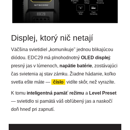
Displej, ktorý nič netají
Väčšina svietidiel „komunikuje" jednou blikajúcou
diódou. EDC29 má plnohodnotný
OLED displej
:
presný jas v lúmenoch,
napätie batérie
, zostávajúci
čas svietenia aj stav zámku. Žiadne hádanie, koľko
svetla ešte máte —
číslo
vidíte skôr, než vyrazíte.
K tomu
inteligentná pamäť režimu
a
Level Preset
— svietidlo si pamätá váš obľúbený jas a naskočí
doň hneď pri zapnutí.