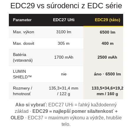
EDC29 vs súrodenci z EDC série
EDC27 UHi
EDC29 (táto)
Parameter
Max. výkon
3100 lm
6500 lm
Max. dosvit
305 m
400 m
Batéria
1700 mAh
2500 mAh
(vstavaná)
LUMIN
nie
áno · 6500 lm
SHIELD™
Rozmery /
135,3×31,4 mm
133,5×34,6×19,2
hmotnosť
/ 122 g
mm / 160 g
Ako si vybrať:
EDC27 UHi = ľahký každodenný
základ ·
EDC29 = najlepší pomer sila/tenkosť +
OLED
· EDC37 = maximum výkonu a výdrže, hrubšie
telo.