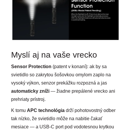
Myslí aj na vaše vrecko
Sensor Protection
(patent v konaní): ak by sa
svietidlo so zakrytou šošovkou omylom zaplo na
vysoký výkon, senzor prekážku rozpozná a jas
automaticky zníži
— žiadne prepálené vrecko ani
prehriaty prístroj.
K tomu
APC technológia
drží pohotovostný odber
tak nízko, že svietidlo môže na nabitie čakať
mesiace — a USB-C port pod vodotesnou krytkou