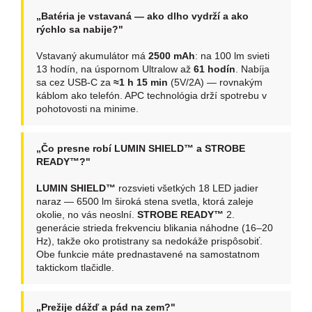
„Batéria je vstavaná — ako dlho vydrží a ako
rýchlo sa nabije?"
Vstavaný akumulátor má
2500 mAh
: na 100 lm svieti
13 hodín, na úspornom Ultralow až
61 hodín
. Nabíja
sa cez USB-C za
≈1 h 15 min
(5V/2A) — rovnakým
káblom ako telefón. APC technológia drží spotrebu v
pohotovosti na minime.
„Čo presne robí LUMIN SHIELD™ a STROBE
READY™?"
LUMIN SHIELD™
rozsvieti všetkých 18 LED jadier
naraz — 6500 lm široká stena svetla, ktorá zaleje
okolie, no vás neoslní.
STROBE READY™
2.
generácie strieda frekvenciu blikania náhodne (16–20
Hz), takže oko protistrany sa nedokáže prispôsobiť.
Obe funkcie máte prednastavené na samostatnom
taktickom tlačidle.
„Prežije dážď a pád na zem?"