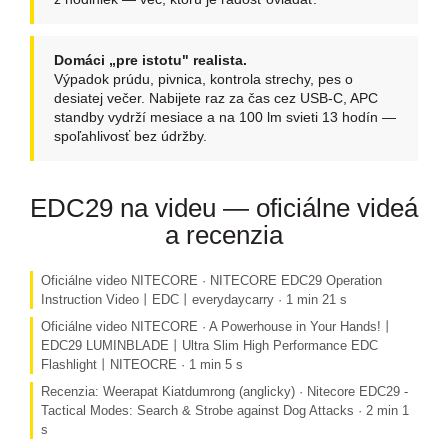
Domáci „pre istotu" realista.
Výpadok prúdu, pivnica, kontrola strechy, pes o
desiatej večer. Nabijete raz za čas cez USB-C, APC
standby vydrží mesiace a na 100 lm svieti 13 hodín —
spoľahlivosť bez údržby.
EDC29 na videu — oficiálne videá
a recenzia
Oficiálne video NITECORE · NITECORE EDC29 Operation
Instruction Video丨EDC丨everydaycarry · 1 min 21 s
Oficiálne video NITECORE · A Powerhouse in Your Hands!丨
EDC29 LUMINBLADE丨Ultra Slim High Performance EDC
Flashlight丨NITEOCRE · 1 min 5 s
Recenzia: Weerapat Kiatdumrong (anglicky) · Nitecore EDC29 -
Tactical Modes: Search & Strobe against Dog Attacks · 2 min 1
s