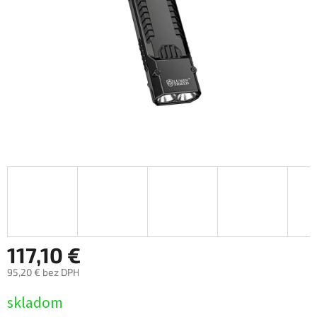
117,10 €
95,20 € bez DPH
Jednotková
skladom
cena: