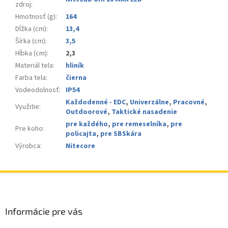
zdroj
:
Hmotnosť (g)
:
164
Dĺžka (cm)
:
13,4
Šírka (cm)
:
3,5
Hĺbka (cm)
:
2,3
Materiál tela
:
hliník
Farba tela
:
čierna
Vodeodolnosť
:
IP54
Každodenné - EDC
,
Univerzálne
,
Pracovné
,
Využitie
:
Outdoorové
,
Taktické nasadenie
pre každého
,
pre remeselníka
,
pre
Pre koho
:
policajta
,
pre SBSkára
Výrobca
:
Nitecore
Z
á
p
ä
Informácie pre vás
t