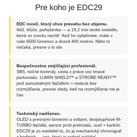
Pre koho je EDC29
EDC nosič, ktorý chce prevahu bez objemu.
Nôž, kľúče, peňaženka — a 19,2 mm tenké svietidlo,
ktoré vo vrecku necítiť. Keď ho vytiahnete, máte v
ruke 6500 lúmenov a dosvit 400 metrov. Nikto to
nečaká, presne o to ide.
Bezpečnostne zmýšľajúci profesionál.
SBS, nočné kontroly, cesta z práce cez tmavé
parkovisko. LUMIN SHIELD™ a STROBE READY™
pod samostatným tlačidlom = reakcia bez
rozmýšľania, presne vtedy, keď na rozmýšľanie nie je
čas.
Technický nadšenec.
OLED s presnými lúmenmi a voltami, dvojstupňové M-
TURBO tlačidlá, senzor proti prehriatiu, oceľ + karbón.
EDC29 je zo svietidiel to, čo je mechanický chronograf
z hodiniek — vec, ktorú je radosť ovládať.