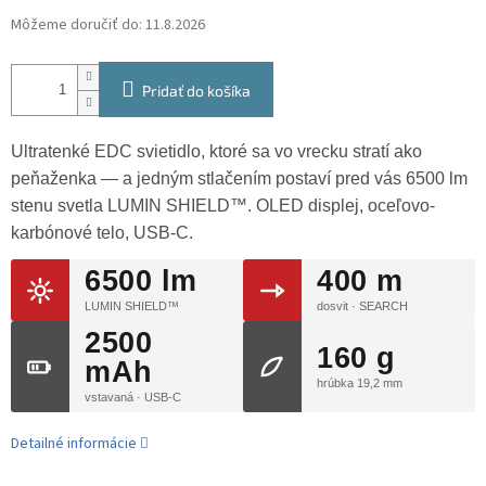
Môžeme doručiť do:
11.8.2026
Pridať do košíka
Ultratenké EDC svietidlo, ktoré sa vo vrecku stratí ako
peňaženka — a jedným stlačením postaví pred vás 6500 lm
stenu svetla LUMIN SHIELD™. OLED displej, oceľovo-
karbónové telo, USB-C.
6500 lm
400 m
LUMIN SHIELD™
dosvit · SEARCH
2500
160 g
mAh
hrúbka 19,2 mm
vstavaná · USB-C
Detailné informácie