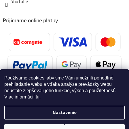
YouTube
Prijímame online platby
Používame cookies, aby sme Vám umožnili pohodlné
prehliadanie webu a vďaka analýze prevádzky webu
neustále zlepšovali jeho funkcie, výkon a použiteľnosť.
Viac informácií
tu
.
Vytvoril Shoptet
Nastavenie
Copyright 2026
SvetelnaPosta.sk
. Všetky práva vyhradené.