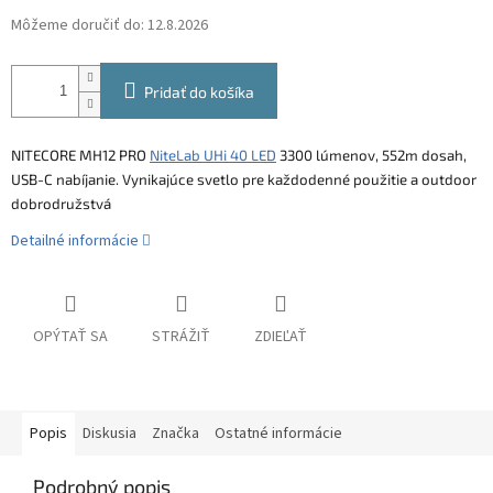
Môžeme doručiť do:
12.8.2026
Pridať do košíka
NITECORE MH12 PRO
NiteLab UHi 40 LED
3300 lúmenov, 552m dosah,
USB-C nabíjanie. Vynikajúce svetlo pre každodenné použitie a outdoor
dobrodružstvá
Detailné informácie
OPÝTAŤ SA
STRÁŽIŤ
ZDIEĽAŤ
Popis
Diskusia
Značka
Ostatné informácie
Podrobný popis