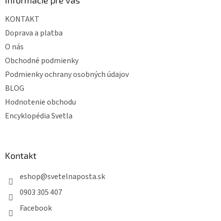
t
KONTAKT
i
e
Doprava a platba
O nás
Obchodné podmienky
Podmienky ochrany osobných údajov
BLOG
Hodnotenie obchodu
Encyklopédia Svetla
Kontakt
eshop
@
svetelnaposta.sk
0903 305 407
Facebook