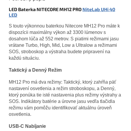
LED Baterka NITECORE MH12 PRO
NiteLab UHi 40
LED
S touto výkonnou baterkou Nitecore MH12 Pro máte k
dispozícii maximálny výkon až 3300 lúmenov s
dosahom lúča až 552 metrov. S piatimi režimami jasu
vrátane Turbo, High, Mid, Low a Ultralow a režimami
SOS, stroboskop a výstraha budete pripravení na
každú situáciu.
Taktický a Denný Režim
MH12 Pro má dva režimy: Taktický, ktorý zahŕňa päť
nastavení osvetlenia a režim stroboskopu, a Denný,
ktorý ponúka tie isté nastavenia plus režimy výstrahy a
SOS. Indikátory batérie a úrovne jasu vedľa tlačidla
režimu vám pomôžu identifikovať aktuálnu úroveň
osvetlenia.
USB-C Nabíjanie