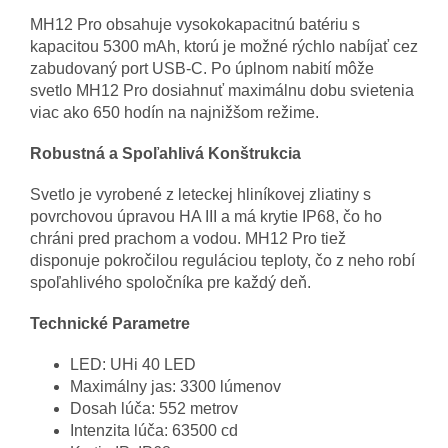
MH12 Pro obsahuje vysokokapacitnú batériu s
kapacitou 5300 mAh, ktorú je možné rýchlo nabíjať cez
zabudovaný port USB-C. Po úplnom nabití môže
svetlo MH12 Pro dosiahnuť maximálnu dobu svietenia
viac ako 650 hodín na najnižšom režime.
Robustná a Spoľahlivá Konštrukcia
Svetlo je vyrobené z leteckej hliníkovej zliatiny s
povrchovou úpravou HA III a má krytie IP68, čo ho
chráni pred prachom a vodou. MH12 Pro tiež
disponuje pokročilou reguláciou teploty, čo z neho robí
spoľahlivého spoločníka pre každý deň.
Technické Parametre
LED: UHi 40 LED
Maximálny jas: 3300 lúmenov
Dosah lúča: 552 metrov
Intenzita lúča: 63500 cd