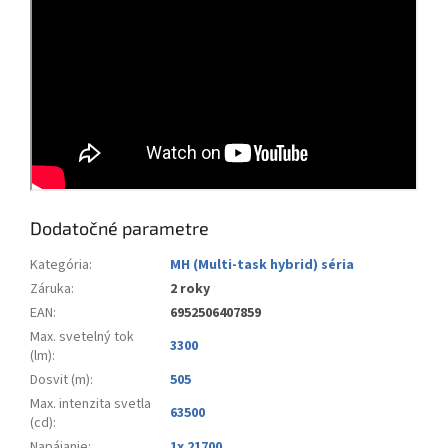
Dodatočné parametre
Kategória
:
MH (Multi-task hybrid) séria
Záruka
:
2 roky
EAN
:
6952506407859
Max. svetelný tok
3300
(lm)
:
Dosvit (m)
:
505
Max. intenzita svetla
63500
(cd)
:
Napájanie
:
1x 21700