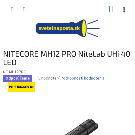
Prejsť
NÁKUP
na
obsah
KOŠÍK
NITECORE MH12 PRO NiteLab UHi 40
LED
NC-MH12PRO
Priemerné
5 hodnotení
Podrobnosti hodnotenia
Odporúčame
hodnotenie
produktu
je
5,0
z
5
hviezdičiek.