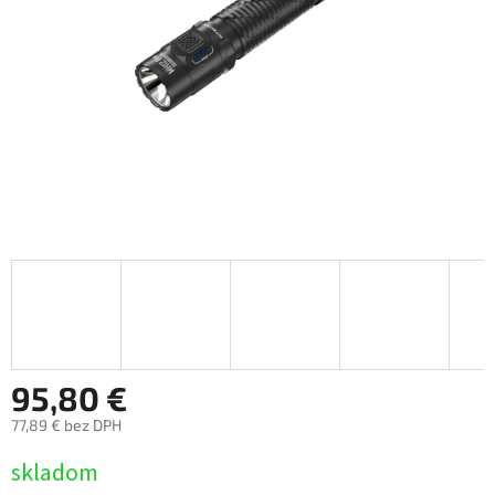
95,80 €
77,89 € bez DPH
Jednotková
skladom
cena: