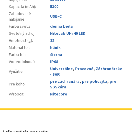
Kapacita (mAh)
:
5300
Zabudované
USB-C
nabíjanie
:
Farba svetla
:
denná biela
Svetelný zdroj
:
NiteLab UHi 40 LED
Hmotnosť (g)
:
82
Materiál tela
:
hliník
Farba tela
:
čierna
Vodeodolnosť
:
IP68
Univerzálne
,
Pracovné
,
Záchranárske
Využitie
:
- SAR
pre záchranára
,
pre policajta
,
pre
Pre koho
:
SBSkára
Výrobca
:
Nitecore
Z
á
p
ä
Informácie pre vás