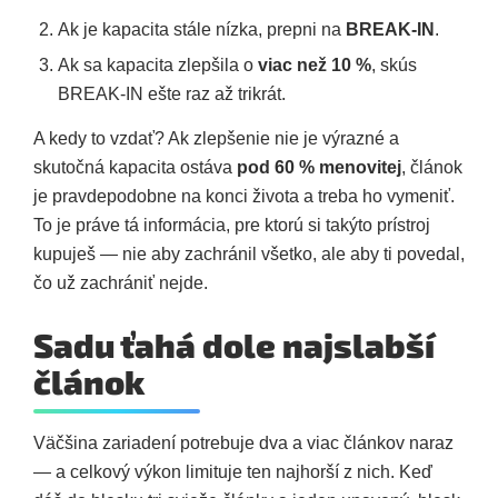
Ak je kapacita stále nízka, prepni na
BREAK-IN
.
Ak sa kapacita zlepšila o
viac než 10 %
, skús
BREAK-IN ešte raz až trikrát.
A kedy to vzdať? Ak zlepšenie nie je výrazné a
skutočná kapacita ostáva
pod 60 % menovitej
, článok
je pravdepodobne na konci života a treba ho vymeniť.
To je práve tá informácia, pre ktorú si takýto prístroj
kupuješ — nie aby zachránil všetko, ale aby ti povedal,
čo už zachrániť nejde.
Sadu ťahá dole najslabší
článok
Väčšina zariadení potrebuje dva a viac článkov naraz
— a celkový výkon limituje ten najhorší z nich. Keď