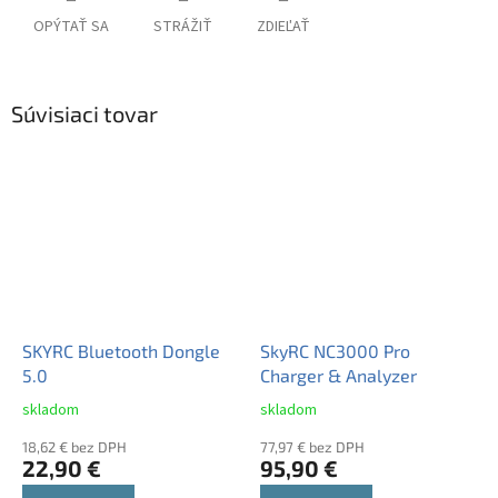
OPÝTAŤ SA
STRÁŽIŤ
ZDIEĽAŤ
Súvisiaci tovar
SKYRC Bluetooth Dongle
SkyRC NC3000 Pro
5.0
Charger & Analyzer
skladom
skladom
Priemerné
Priemerné
hodnotenie
hodnotenie
18,62 € bez DPH
77,97 € bez DPH
produktu
produktu
22,90 €
95,90 €
je
je
5,0
4,0