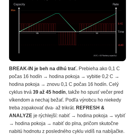
BREAK-IN je beh na dlhú trať.
Prebieha ako 0,1 C
počas 16 hodín → hodina pokoja → vybitie 0,2 C →
hodina pokoja → znovu 0,1 C počas 16 hodín. Celý
cyklus trvá
39 až 45 hodín
, takže ho spusť večer pred
víkendom a nechaj bežať. Podľa výrobcu ho niekedy
treba zopakovať dva- až trikrát.
REFRESH &
ANALYZE
je rýchlejší: nabiť → hodina pokoja → vybiť
→ hodina pokoja → nabiť do plna, pričom skutočne
nabitú hodnotu z posledného cyklu vidíš na nabíjačke.