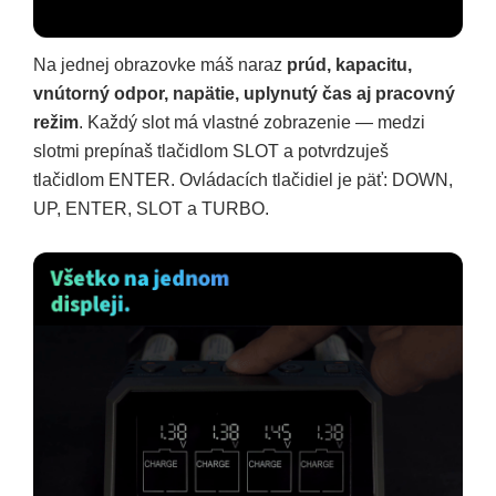
Na jednej obrazovke máš naraz
prúd, kapacitu,
vnútorný odpor, napätie, uplynutý čas aj pracovný
režim
. Každý slot má vlastné zobrazenie — medzi
slotmi prepínaš tlačidlom SLOT a potvrdzuješ
tlačidlom ENTER. Ovládacích tlačidiel je päť: DOWN,
UP, ENTER, SLOT a TURBO.