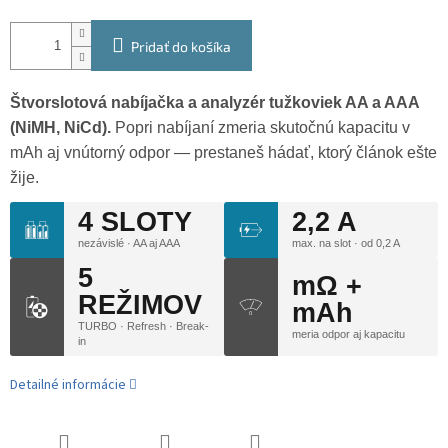
Pridať do košíka
Štvorslotová nabíjačka a analyzér tužkoviek AA a AAA
(NiMH, NiCd).
Popri nabíjaní zmeria skutočnú kapacitu v
mAh aj vnútorný odpor — prestaneš hádať, ktorý článok ešte
žije.
4 SLOTY
2,2 A
nezávislé · AA aj AAA
max. na slot · od 0,2 A
5
mΩ +
REŽIMOV
mAh
TURBO · Refresh · Break-
meria odpor aj kapacitu
in
Detailné informácie