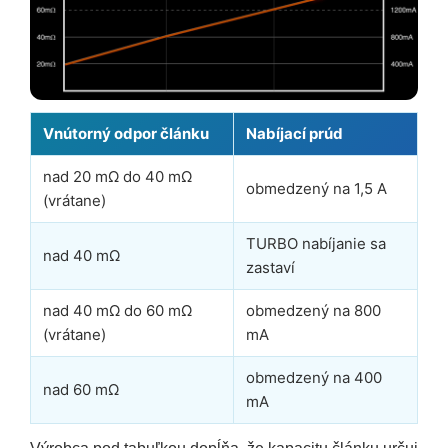
Vnútorný odpor článku
Nabíjací prúd
nad 20 mΩ do 40 mΩ
obmedzený na 1,5 A
(vrátane)
TURBO nabíjanie sa
nad 40 mΩ
zastaví
nad 40 mΩ do 60 mΩ
obmedzený na 800
(vrátane)
mA
obmedzený na 400
nad 60 mΩ
mA