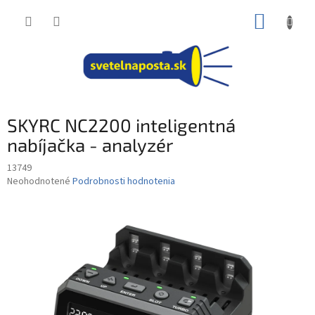
Prejsť
NÁKUP
na
obsah
KOŠÍK
SKYRC NC2200 inteligentná
nabíjačka - analyzér
13749
Priemerné
Neohodnotené
Podrobnosti hodnotenia
hodnotenie
produktu
je
0,0
z
5
hviezdičiek.