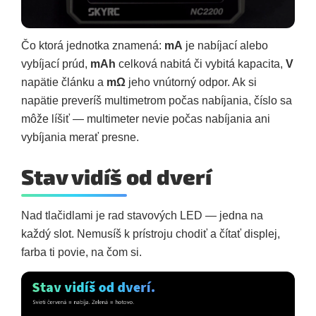
Čo ktorá jednotka znamená:
mA
je nabíjací alebo
vybíjací prúd,
mAh
celková nabitá či vybitá kapacita,
V
napätie článku a
mΩ
jeho vnútorný odpor. Ak si
napätie preveríš multimetrom počas nabíjania, číslo sa
môže líšiť — multimeter nevie počas nabíjania ani
vybíjania merať presne.
Stav vidíš od dverí
Nad tlačidlami je rad stavových LED — jedna na
každý slot. Nemusíš k prístroju chodiť a čítať displej,
farba ti povie, na čom si.