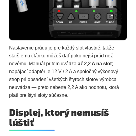
Nastavenie prúdu je pre každý slot vlastné, takže
staršiemu článku môžeš dať pokojnejší prúd než
novému. Manuál pritom uvádza
až 2,2 A na slot
;
napájací adaptér je 12 V / 2 A a spoločný výkonový
strop pri obsadení všetkých štyroch slotov výrobca
neuvádza — preto neberte 2,2 A ako hodnotu, ktorá
platí pre štyri sloty súčasne.
Displej, ktorý nemusíš
lúštiť