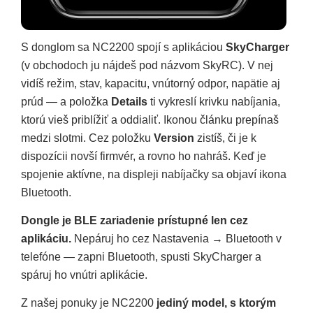
S donglom sa NC2200 spojí s aplikáciou
SkyCharger
(v obchodoch ju nájdeš pod názvom SkyRC). V nej
vidíš režim, stav, kapacitu, vnútorný odpor, napätie aj
prúd — a položka
Details
ti vykreslí krivku nabíjania,
ktorú vieš priblížiť a oddialiť. Ikonou článku prepínaš
medzi slotmi. Cez položku
Version
zistíš, či je k
dispozícii novší firmvér, a rovno ho nahráš. Keď je
spojenie aktívne, na displeji nabíjačky sa objaví ikona
Bluetooth.
Dongle je BLE zariadenie prístupné len cez
aplikáciu.
Nepáruj ho cez Nastavenia → Bluetooth v
telefóne — zapni Bluetooth, spusti SkyCharger a
spáruj ho vnútri aplikácie.
Z našej ponuky je NC2200
jediný model, s ktorým