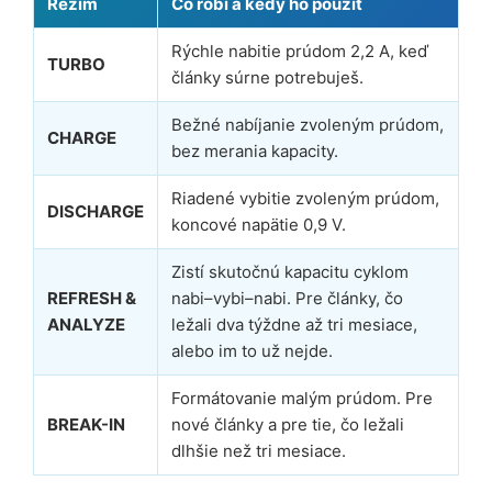
Režim
Čo robí a kedy ho použiť
Rýchle nabitie prúdom 2,2 A, keď
TURBO
články súrne potrebuješ.
Bežné nabíjanie zvoleným prúdom,
CHARGE
bez merania kapacity.
Riadené vybitie zvoleným prúdom,
DISCHARGE
koncové napätie 0,9 V.
Zistí skutočnú kapacitu cyklom
REFRESH &
nabi–vybi–nabi. Pre články, čo
ANALYZE
ležali dva týždne až tri mesiace,
alebo im to už nejde.
Formátovanie malým prúdom. Pre
BREAK-IN
nové články a pre tie, čo ležali
dlhšie než tri mesiace.