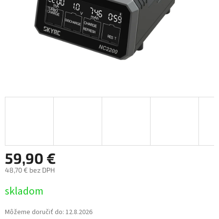
59,90 €
48,70 € bez DPH
Jednotková
skladom
cena:
Môžeme doručiť do:
12.8.2026