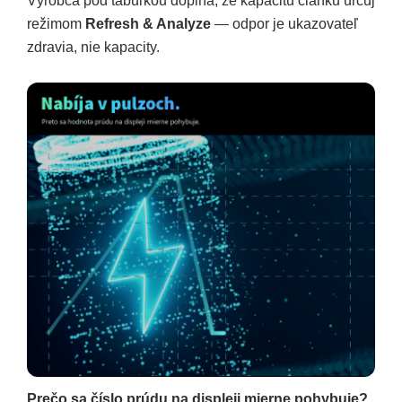
Výrobca pod tabuľkou dopĺňa, že kapacitu článku určuj
režimom
Refresh & Analyze
— odpor je ukazovateľ
zdravia, nie kapacity.
Prečo sa číslo prúdu na displeji mierne pohybuje?