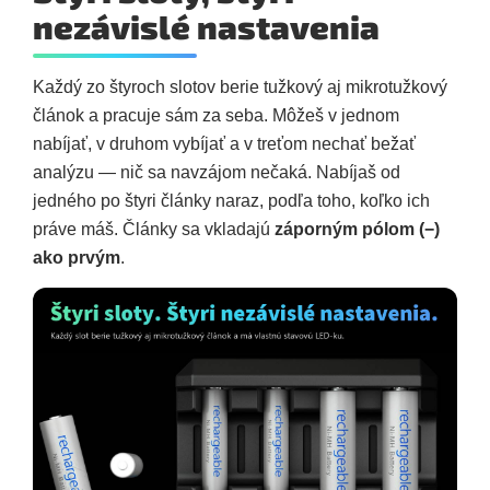
nezávislé nastavenia
Každý zo štyroch slotov berie tužkový aj mikrotužkový
článok a pracuje sám za seba. Môžeš v jednom
nabíjať, v druhom vybíjať a v treťom nechať bežať
analýzu — nič sa navzájom nečaká. Nabíjaš od
jedného po štyri články naraz, podľa toho, koľko ich
práve máš. Články sa vkladajú
záporným pólom (−)
ako prvým
.