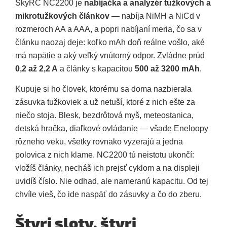
SkyRC NC2200 je
nabíjačka a analyzér tužkových a
mikrotužkových článkov
— nabíja NiMH a NiCd v
rozmeroch AA a AAA, a popri nabíjaní meria, čo sa v
článku naozaj deje: koľko mAh doň reálne vošlo, aké
má napätie a aký veľký vnútorný odpor. Zvládne prúd
0,2 až 2,2 A
a články s kapacitou
500 až 3200 mAh
.
Kupuje si ho človek, ktorému sa doma nazbierala
zásuvka tužkoviek a už netuší, ktoré z nich ešte za
niečo stoja. Blesk, bezdrôtová myš, meteostanica,
detská hračka, diaľkové ovládanie — všade Eneloopy
rôzneho veku, všetky rovnako vyzerajú a jedna
polovica z nich klame. NC2200 tú neistotu ukončí:
vložíš články, necháš ich prejsť cyklom a na displeji
uvidíš číslo. Nie odhad, ale nameranú kapacitu. Od tej
chvíle vieš, čo ide naspäť do zásuvky a čo do zberu.
Štyri sloty, štyri