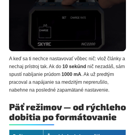
A keď sa ti nechce nastavovať vôbec nič: vlož články a
nechaj prístroj tak. Ak do
10 sekúnd
nič nezadáš, sám
spustí nabíjanie prúdom
1000 mA
. Ak už predtým
pracoval a napájanie sa medzitým neprerušilo,
nabehne na posledné zapamätané nastavenie.
Päť režimov — od rýchleho
dobitia po formátovanie