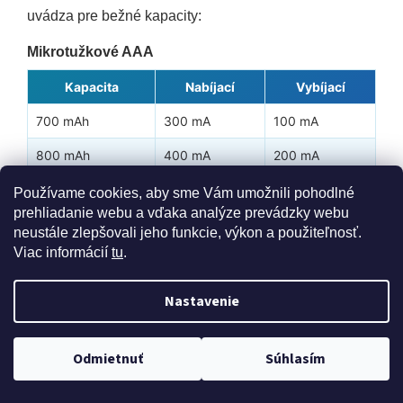
uvádza pre bežné kapacity:
Mikrotužkové AAA
Kapacita
Nabíjací
Vybíjací
700 mAh
300 mA
100 mA
800 mAh
400 mA
200 mA
900 mAh
400 mA
200 mA
Používame cookies, aby sme Vám umožnili pohodlné
prehliadanie webu a vďaka analýze prevádzky webu
1000 mAh
500 mA
200 mA
neustále zlepšovali jeho funkcie, výkon a použiteľnosť.
Viac informácií
tu
.
1100 mAh
500 mA
200 mA
1200 mAh
600 mA
300 mA
Nastavenie
Tužkové AA
Doprava zdarma pri nákupe nad 40 eur
Kapacita
Nabíjací
Vybíjací
Odmietnuť
Súhlasím
1800 mAh
1800 mA
400 mA