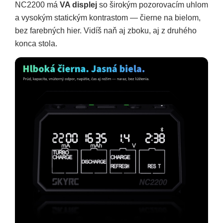
NC2200 má
VA displej
so širokým pozorovacím uhlom
a vysokým statickým kontrastom — čierne na bielom,
bez farebných hier. Vidíš naň aj zboku, aj z druhého
konca stola.