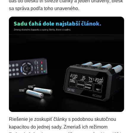
dáš do blesku tri svieže články a jeden unavený, blesk
sa správa podľa toho unaveného.
Riešenie je zoskupiť články s podobnou skutočnou
kapacitou do jednej sady. Zmeriaš ich režimom