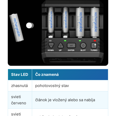
Stav LED
Čo znamená
zhasnutá
pohotovostný stav
svieti
článok je vložený alebo sa nabíja
červeno
svieti