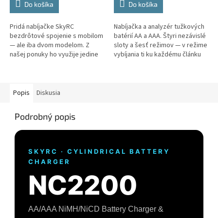
Do košíka
Do košíka
z
z
5
5
Pridá nabíjačke SkyRC
Nabíjačka a analyzér tužkových
hviezdičiek.
hviezdičiek.
bezdrôtové spojenie s mobilom
batérií AA a AAA. Štyri nezávislé
— ale iba dvom modelom. Z
sloty a šesť režimov — v režime
našej ponuky ho využije jedine
vybíjania ti ku každému článku
NC2200. MC5000, MC3000 a
dá skutočnú kapacitu v mAh aj
NC3000 Pro majú Bluetooth
vnútorný...
zabudovaný...
Popis
Diskusia
Podrobný popis
SKYRC · CYLINDRICAL BATTERY
CHARGER
NC2200
AA/AAA NiMH/NiCD Battery Charger &