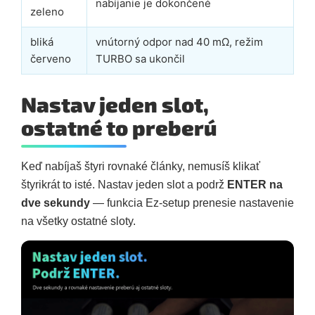
nabíjanie je dokončené
zeleno
bliká
vnútorný odpor nad 40 mΩ, režim
červeno
TURBO sa ukončil
Nastav jeden slot,
ostatné to preberú
Keď nabíjaš štyri rovnaké články, nemusíš klikať
štyrikrát to isté. Nastav jeden slot a podrž
ENTER na
dve sekundy
— funkcia Ez-setup prenesie nastavenie
na všetky ostatné sloty.