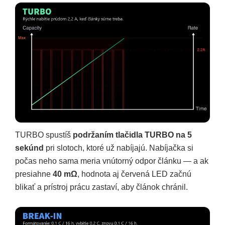
TURBO spustíš
podržaním tlačidla TURBO na 5
sekúnd
pri slotoch, ktoré už nabíjajú. Nabíjačka si
počas neho sama meria vnútorný odpor článku — a ak
presiahne
40 mΩ
, hodnota aj červená LED začnú
blikať a prístroj prácu zastaví, aby článok chránil.