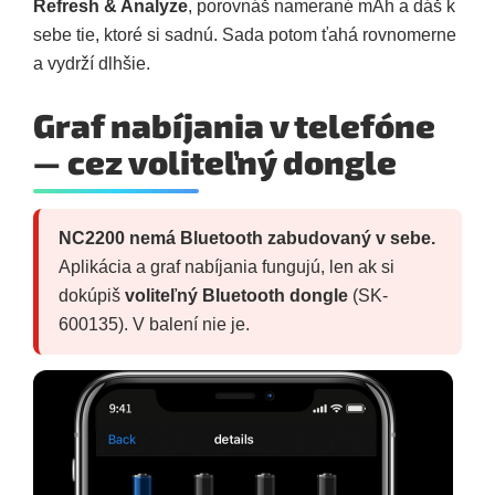
Refresh & Analyze
, porovnáš namerané mAh a dáš k
sebe tie, ktoré si sadnú. Sada potom ťahá rovnomerne
a vydrží dlhšie.
Graf nabíjania v telefóne
— cez voliteľný dongle
NC2200 nemá Bluetooth zabudovaný v sebe.
Aplikácia a graf nabíjania fungujú, len ak si
dokúpiš
voliteľný Bluetooth dongle
(SK-
600135). V balení nie je.