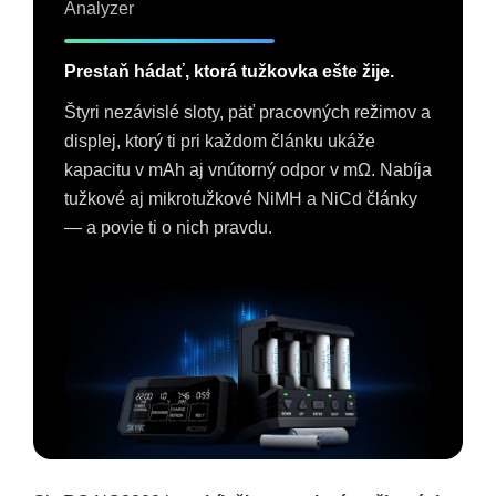
Analyzer
Prestaň hádať, ktorá tužkovka ešte žije.
Štyri nezávislé sloty, päť pracovných režimov a
displej, ktorý ti pri každom článku ukáže
kapacitu v mAh aj vnútorný odpor v mΩ. Nabíja
tužkové aj mikrotužkové NiMH a NiCd články
— a povie ti o nich pravdu.