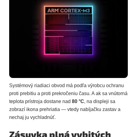
Systémový riadiaci obvod má podľa výrobcu ochranu
proti prebitiu a proti prekročeniu času. A ak sa vnútorná
teplota prístroja dostane nad
80 °C
, na displeji sa
zobrazí ikona prehriatia — vtedy nabíjačku zastav a
nechaj ju vychladnúť.
Zásuvka plná vybitých