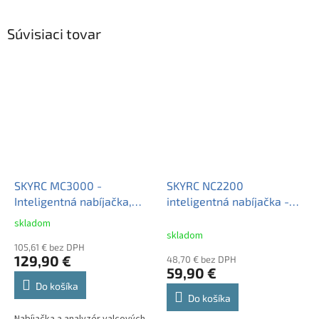
Súvisiaci tovar
SKYRC MC3000 -
SKYRC NC2200
Inteligentná nabíjačka,
inteligentná nabíjačka -
analyzér BT + PC Verzia
analyzér
skladom
Priemerné
2021
skladom
hodnotenie
105,61 € bez DPH
produktu
129,90 €
48,70 € bez DPH
je
59,90 €
4,7
Do košíka
z
Do košíka
5
Nabíjačka a analyzér valcových