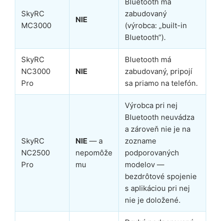
Bluetooth má
SkyRC
zabudovaný
NIE
MC3000
(výrobca: „built-in
Bluetooth“).
SkyRC
Bluetooth má
NC3000
NIE
zabudovaný, pripojí
Pro
sa priamo na telefón.
Výrobca pri nej
Bluetooth neuvádza
a zároveň nie je na
SkyRC
NIE
— a
zozname
NC2500
nepomôže
podporovaných
Pro
mu
modelov —
bezdrôtové spojenie
s aplikáciou pri nej
nie je doložené.