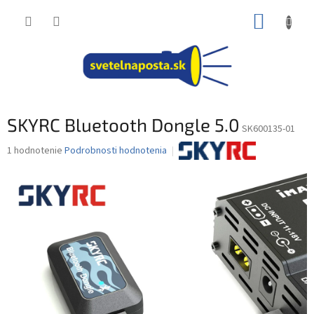
Prejsť
NÁKUP
na
obsah
KOŠÍK
SKYRC Bluetooth Dongle 5.0
SK600135-01
Priemerné
1 hodnotenie
Podrobnosti hodnotenia
hodnotenie
produktu
je
5,0
z
5
hviezdičiek.