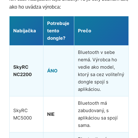
ako ho uvádza výrobca:
Potrebuje
Nabíjačka
tento
Prečo
dongle?
Bluetooth v sebe
nemá. Výrobca ho
SkyRC
vedie ako model,
ÁNO
NC2200
ktorý sa cez voliteľný
dongle spojí s
aplikáciou.
Bluetooth má
SkyRC
zabudovaný, s
NIE
MC5000
aplikáciou sa spojí
sama.