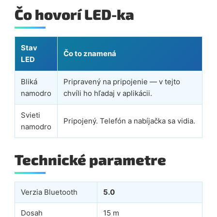
Čo hovorí LED-ka
Stav
Čo to znamená
LED
Bliká
Pripravený na pripojenie — v tejto
namodro
chvíli ho hľadaj v aplikácii.
Svieti
Pripojený. Telefón a nabíjačka sa vidia.
namodro
Technické parametre
Verzia Bluetooth
5.0
Dosah
15 m