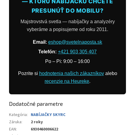
— KTORÚ NABÍJAČKU CHCETE
PRESUNÚŤ DO MOBILU?
Majstrovstvá svetla — nabíjačky a analyzéry
vyberáme a popisujeme od roku 2011.
Email:
eshop@svetelnaposta.sk
Telefón:
+421 903 305 407
Po – Pi: 9:00 – 16:00
Pozrite si
hodnotenia našich zákazníkov
alebo
recenzie na Heureke
.
Dodatočné parametre
Kategória
:
NABÍJAČKY SKYRC
Záruka
:
2 roky
EAN
:
6930460006622