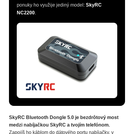
ponuky ho využije jediný model:
SkyRC
NC2200
.
SkyRC Bluetooth Dongle 5.0 je bezdrôtový most
medzi nabíjačkou SkyRC a tvojím telefónom.
Zapojíš ho káblom do dátového portu nabíjačky, v