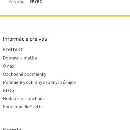
Výrobca
:
SKYRC
Z
á
p
ä
Informácie pre vás
t
KONTAKT
i
e
Doprava a platba
O nás
Obchodné podmienky
Podmienky ochrany osobných údajov
BLOG
Hodnotenie obchodu
Encyklopédia Svetla
Kontakt