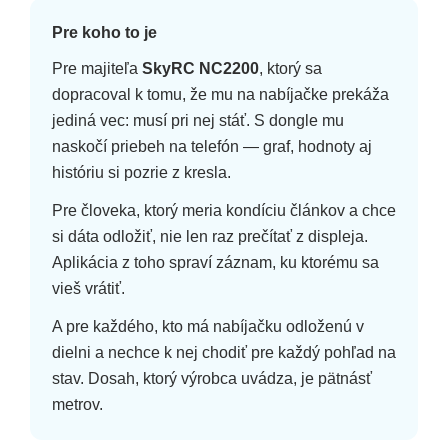
Pre koho to je
Pre majiteľa
SkyRC NC2200
, ktorý sa
dopracoval k tomu, že mu na nabíjačke prekáža
jediná vec: musí pri nej stáť. S dongle mu
naskočí priebeh na telefón — graf, hodnoty aj
históriu si pozrie z kresla.
Pre človeka, ktorý meria kondíciu článkov a chce
si dáta odložiť, nie len raz prečítať z displeja.
Aplikácia z toho spraví záznam, ku ktorému sa
vieš vrátiť.
A pre každého, kto má nabíjačku odloženú v
dielni a nechce k nej chodiť pre každý pohľad na
stav. Dosah, ktorý výrobca uvádza, je pätnásť
metrov.