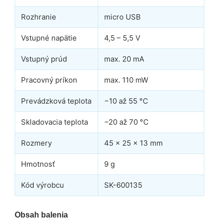
Rozhranie
micro USB
Vstupné napätie
4,5 – 5,5 V
Vstupný prúd
max. 20 mA
Pracovný príkon
max. 110 mW
Prevádzková teplota
−10 až 55 °C
Skladovacia teplota
−20 až 70 °C
Rozmery
45 × 25 × 13 mm
Hmotnosť
9 g
Kód výrobcu
SK-600135
Obsah balenia