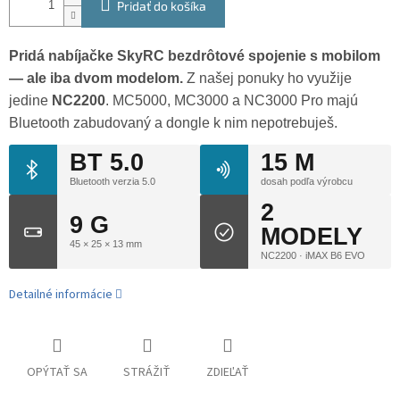
Pridať do košíka
Pridá nabíjačke SkyRC bezdrôtové spojenie s mobilom
— ale iba dvom modelom.
Z našej ponuky ho využije
jedine
NC2200
. MC5000, MC3000 a NC3000 Pro majú
Bluetooth zabudovaný a dongle k nim nepotrebuješ.
BT 5.0
15 M
Bluetooth verzia 5.0
dosah podľa výrobcu
2
9 G
MODELY
45 × 25 × 13 mm
NC2200 · iMAX B6 EVO
Detailné informácie
OPÝTAŤ SA
STRÁŽIŤ
ZDIEĽAŤ