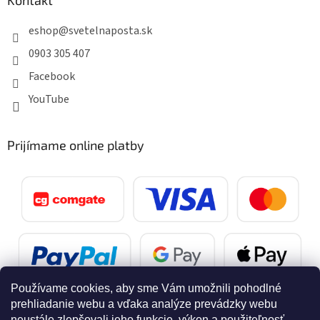
eshop
@
svetelnaposta.sk
0903 305 407
Facebook
YouTube
Prijímame online platby
Používame cookies, aby sme Vám umožnili pohodlné
prehliadanie webu a vďaka analýze prevádzky webu
neustále zlepšovali jeho funkcie, výkon a použiteľnosť.