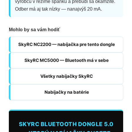
výrobcu v režime spánku a prebudí sa okamžite.
Odber má aj tak nízky — nanajvýš 20 mA.
Mohlo by sa vám hodiť
SkyRC NC2200 — nabíjačka pre tento dongle
SkyRC MC5000 — Bluetooth má v sebe
Všetky nabíjačky SkyRC
Nabíjačky na batérie
SKYRC BLUETOOTH DONGLE 5.0