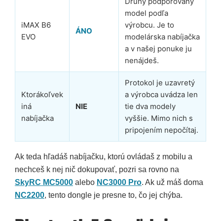
Druhý podporovaný
model podľa
iMAX B6
výrobcu. Je to
ÁNO
EVO
modelárska nabíjačka
a v našej ponuke ju
nenájdeš.
Protokol je uzavretý
Ktorákoľvek
a výrobca uvádza len
iná
NIE
tie dva modely
nabíjačka
vyššie. Mimo nich s
pripojením nepočítaj.
Ak teda hľadáš nabíjačku, ktorú ovládaš z mobilu a
nechceš k nej nič dokupovať, pozri sa rovno na
SkyRC MC5000
alebo
NC3000 Pro
. Ak už máš doma
NC2200
, tento dongle je presne to, čo jej chýba.