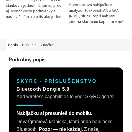
hviezdičiek.
Štvorslotová nabíjačka a
článkov v jednom. Chémiu, prúd
analyzér tužkoviek AA a AAA
aj ukončovacie podmienky si
(NiMH, NiCd). Popri nabíjaní
nastavíš sám a uložíš ako jeden
zmeria skutočnú kapacitu v mAh
z tridsiatich programov — a v
aj vnútorný odpor — prestaneš
režime vybíjania ti...
hádať, ktorý článok ešte...
Popis
Diskusia
Značka
Podrobný popis
SKYRC · PRÍSLUŠENSTVO
Bluetooth Dongle 5.0
Add wireless capabilities to your SkyRC gears!
Nabíjačku si presunieš do mobilu.
Deväťgramová krabička, ktorá pridá nabíjačke
Bluetooth.
Pozor — nie každej.
Z našej