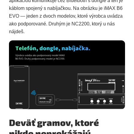
aplikáciou komunikuje cez Bluetooth s dongle a ten je
káblom spojený s nabíjačkou. Na obrázku je iMAX B6
EVO — jeden z dvoch modelov, ktoré výrobca uvádza
ako podporované. Druhým je NC2200, ktorý u nás
nájdeš.
Deväť gramov, ktoré
nikde neprekážajú