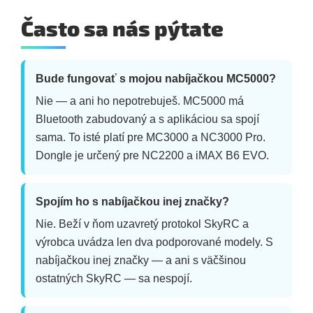
Často sa nás pýtate
Bude fungovať s mojou nabíjačkou MC5000?
Nie — a ani ho nepotrebuješ. MC5000 má
Bluetooth zabudovaný a s aplikáciou sa spojí
sama. To isté platí pre MC3000 a NC3000 Pro.
Dongle je určený pre NC2200 a iMAX B6 EVO.
Spojím ho s nabíjačkou inej značky?
Nie. Beží v ňom uzavretý protokol SkyRC a
výrobca uvádza len dva podporované modely. S
nabíjačkou inej značky — a ani s väčšinou
ostatných SkyRC — sa nespojí.