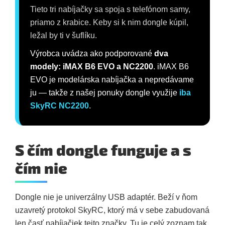
Tieto tri nabíjačky sa spoja s telefónom samy,
priamo z krabice. Keby si k nim dongle kúpil,
ležal by ti v šuflíku.
Výrobca uvádza ako podporované
dva
modely: iMAX B6 EVO a NC2200
. iMAX B6
EVO je modelárska nabíjačka a nepredávame
ju — takže z našej ponuky dongle využije
iba
SkyRC NC2200
.
S čím dongle funguje a s
čím nie
Dongle nie je univerzálny USB adaptér. Beží v ňom
uzavretý protokol SkyRC, ktorý má v sebe zabudovaná
len časť nabíjačiek tejto značky. Tu je celý zoznam tak,