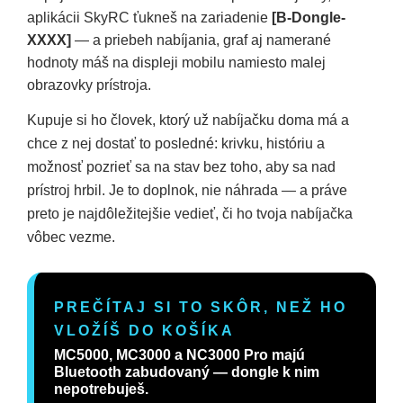
aplikácii SkyRC ťukneš na zariadenie
[B-Dongle-
XXXX]
— a priebeh nabíjania, graf aj namerané
hodnoty máš na displeji mobilu namiesto malej
obrazovky prístroja.
Kupuje si ho človek, ktorý už nabíjačku doma má a
chce z nej dostať to posledné: krivku, históriu a
možnosť pozrieť sa na stav bez toho, aby sa nad
prístroj hrbil. Je to doplnok, nie náhrada — a práve
preto je najdôležitejšie vedieť, či ho tvoja nabíjačka
vôbec vezme.
PREČÍTAJ SI TO SKÔR, NEŽ HO
VLOŽÍŠ DO KOŠÍKA
MC5000, MC3000 a NC3000 Pro majú
Bluetooth zabudovaný — dongle k nim
nepotrebuješ.