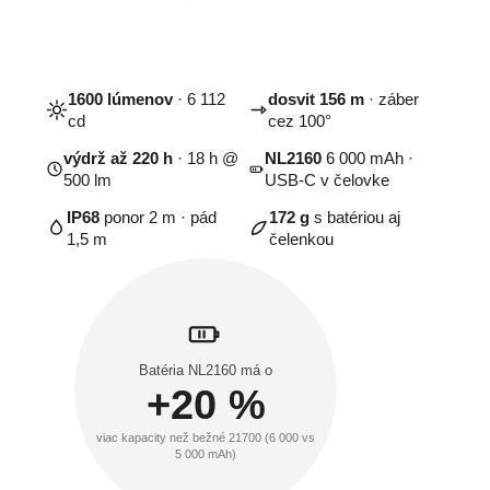
1600 lúmenov
· 6 112
dosvit 156 m
· záber
cd
cez 100°
výdrž až 220 h
· 18 h @
NL2160
6 000 mAh ·
500 lm
USB-C v čelovke
IP68
ponor 2 m · pád
172 g
s batériou aj
1,5 m
čelenkou
Batéria NL2160 má o
+20 %
viac kapacity než bežné 21700 (6 000 vs
5 000 mAh)