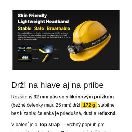
Drží na hlave aj na prilbe
Rozšírený
32 mm pás so silikónovým prúžkom
(bežné čelenky majú 26 mm) drží
172 g
stabilne
bez kĺzania; čelenka je priedušná, dutá a
reflexná
.
V balení je aj
top strap
— vrchný popruh pre