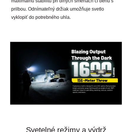
maximálnu stabilitu pri dlhých smenách či behu s
prilbou. Odnímateľný držiak umožňuje svetlo
vyklopiť do potrebného uhla.
Svetelné režimy a výdrž