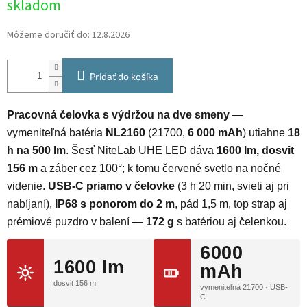
skladom
cena:
Môžeme doručiť do:
12.8.2026
Pridať do košíka
Pracovná čelovka s výdržou na dve smeny
—
vymeniteľná batéria
NL2160
(21700,
6 000 mAh
) utiahne
18
h na 500 lm
. Šesť NiteLab UHE LED dáva
1600 lm, dosvit
156 m
a záber cez 100°; k tomu červené svetlo na nočné
videnie.
USB-C priamo v čelovke
(3 h 20 min, svieti aj pri
nabíjaní),
IP68 s ponorom do 2 m
, pád 1,5 m, top strap aj
prémiové puzdro v balení —
172 g
s batériou aj čelenkou.
6000
1600 lm
mAh
dosvit 156 m
vymeniteľná 21700 · USB-
C