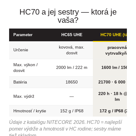
HC70 a jej sestry — ktorá je
vaša?
HC65 UHE
HC70 UHE (táto)
Parameter
kovová, max.
pracovná
Určenie
dosvit
vytrvalkyňa
Max. výkon /
2000 lm / 222 m
1600 lm / 156 m
dosvit
Batéria
18650
21700 · 6 000 mAh
220 h · 18 h @ 50
Max. výdrž
—
lm
Hmotnosť / krytie
152 g / IP68
172 g / IP68 (2 m)
Údaje z katalógu NITECORE 2026. HC70 = najlepší
pomer výdrže a hmotnosti v HC rodine; sestry máme
tiež skladom.