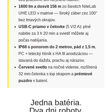
1600 lm a dosvit 156 m
zo šiestich NiteLab
UHE LED v matrixe — široký záber cez 100°
bez tmavých okrajov.
USB-C priamo v čelovke
(5 V/2 A): plné
nabitie za 3 h 20 min a svietiť môžete aj
počas nabíjania.
IP68 s ponorom do 2 metrov, pád z 1,5 m
,
PC + letecký hliník s HA III anodizáciou —
stavaná do dažďa, prachu aj nárazov.
Červené svetlo
na nočné videnie, rozšírená
32 mm čelenka s top strapom a
prémiové
puzdro
v balení.
Jedna batéria.
Dva dni roboty.