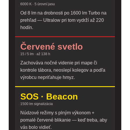
6000 K · 5 úrovní jasu
Od 8 lm na drobnosti po 1600 lm Turbo na
prehľad — Ultralow pri tom vydrží až 220
hodín.
Červené svetlo
15 / 5 lm · až 138 h
Zachováva nočné videnie pri mape či
kontrole tábora, neoslepí kolegov a podľa
výrobcu nepriťahuje hmyz.
SOS · Beacon
1500 lm signalizácia
Núdzové režimy s plným výkonom +
pomalé červené blikanie — keď treba, aby
vás bolo vidieť.