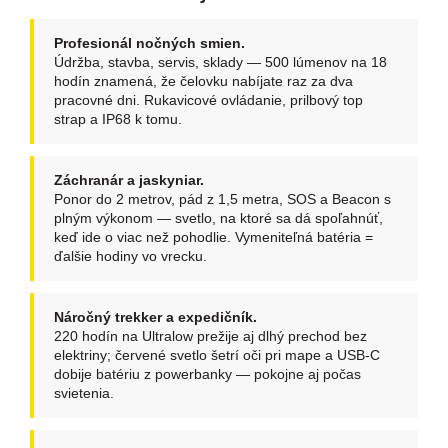
Profesionál nočných smien.
Údržba, stavba, servis, sklady — 500 lúmenov na 18
hodín znamená, že čelovku nabíjate raz za dva
pracovné dni. Rukavicové ovládanie, prilbový top
strap a IP68 k tomu.
Záchranár a jaskyniar.
Ponor do 2 metrov, pád z 1,5 metra, SOS a Beacon s
plným výkonom — svetlo, na ktoré sa dá spoľahnúť,
keď ide o viac než pohodlie. Vymeniteľná batéria =
ďalšie hodiny vo vrecku.
Náročný trekker a expedičník.
220 hodín na Ultralow prežije aj dlhý prechod bez
elektriny; červené svetlo šetrí oči pri mape a USB-C
dobije batériu z powerbanky — pokojne aj počas
svietenia.