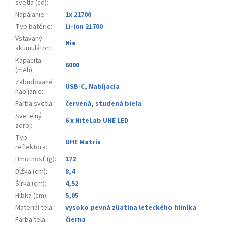
svetla (cd)
:
Napájanie
:
1x 21700
Typ batérie
:
Li-ion 21700
Vstavaný
Nie
akumulátor
:
Kapacita
6000
(mAh)
:
Zabudované
USB-C
,
Nabíjacia
nabíjanie
:
Farba svetla
:
červená
,
studená biela
Svetelný
6 x NiteLab UHE LED
zdroj
:
Typ
UHE Matrix
reflektora
:
Hmotnosť (g)
:
172
Dĺžka (cm)
:
8,4
Šírka (cm)
:
4,52
Hĺbka (cm)
:
5,05
Materiál tela
:
vysoko pevná zliatina leteckého hliníka
Farba tela
:
čierna