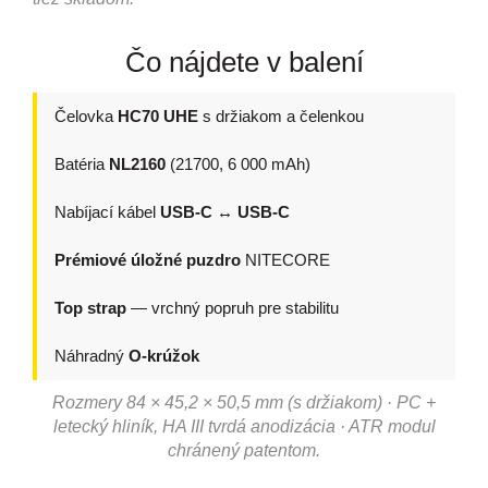
Čo nájdete v balení
Čelovka
HC70 UHE
s držiakom a čelenkou
Batéria
NL2160
(21700, 6 000 mAh)
Nabíjací kábel
USB-C ↔ USB-C
Prémiové úložné puzdro
NITECORE
Top strap
— vrchný popruh pre stabilitu
Náhradný
O-krúžok
Rozmery 84 × 45,2 × 50,5 mm (s držiakom) · PC +
letecký hliník, HA III tvrdá anodizácia · ATR modul
chránený patentom.