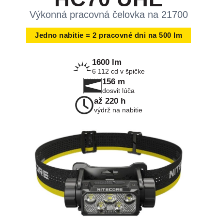
Výkonná pracovná čelovka na 21700
Jedno nabitie = 2 pracovné dni na 500 lm
1600 lm
6 112 cd v špičke
156 m
dosvit lúča
až 220 h
výdrž na nabitie