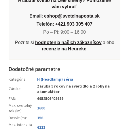
Hľadáte svetlo na celé smeny? Pomôžeme
vám vybrať.
Email:
eshop@svetelnaposta.sk
Telefón:
+421 903 305 407
Po – Pi: 9:00 – 16:00
Pozrite si
hodnotenia našich zákazníkov
alebo
recenzie na Heureke
.
Dodatočné parametre
Kategória
:
H (Headlamp) séria
Záruka 5 rokov na svietidlo a 2 roky na
Záruka
:
akumulátor
EAN
:
6952506408689
Max. svetelný
1600
tok (lm)
:
Dosvit (m)
:
156
Max. intenzita
6112