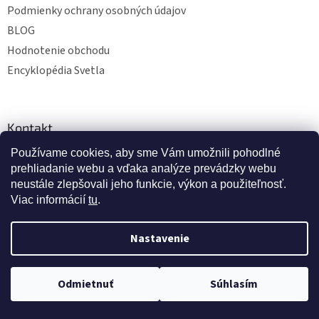
Podmienky ochrany osobných údajov
BLOG
Hodnotenie obchodu
Encyklopédia Svetla
Kontakt
Používame cookies, aby sme Vám umožnili pohodlné
eshop
@
svetelnaposta.sk
prehliadanie webu a vďaka analýze prevádzky webu
0903 305 407
neustále zlepšovali jeho funkcie, výkon a použiteľnosť.
Viac informácií
tu
.
Facebook
YouTube
Nastavenie
Prijímame online platby
Doprava zdarma pri nákupe nad 40 eur
Odmietnuť
Súhlasím