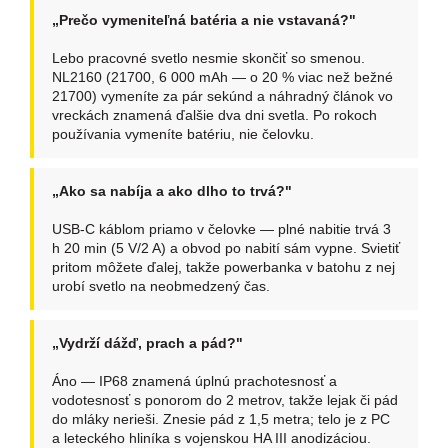
„Prečo vymeniteľná batéria a nie vstavaná?"
Lebo pracovné svetlo nesmie skončiť so smenou.
NL2160 (21700, 6 000 mAh — o 20 % viac než bežné
21700) vymeníte za pár sekúnd a náhradný článok vo
vreckách znamená ďalšie dva dni svetla. Po rokoch
používania vymeníte batériu, nie čelovku.
„Ako sa nabíja a ako dlho to trvá?"
USB-C káblom priamo v čelovke — plné nabitie trvá 3
h 20 min (5 V/2 A) a obvod po nabití sám vypne. Svietiť
pritom môžete ďalej, takže powerbanka v batohu z nej
urobí svetlo na neobmedzený čas.
„Vydrží dážď, prach a pád?"
Áno — IP68 znamená úplnú prachotesnosť a
vodotesnosť s ponorom do 2 metrov, takže lejak či pád
do mláky nerieši. Znesie pád z 1,5 metra; telo je z PC
a leteckého hliníka s vojenskou HA III anodizáciou.