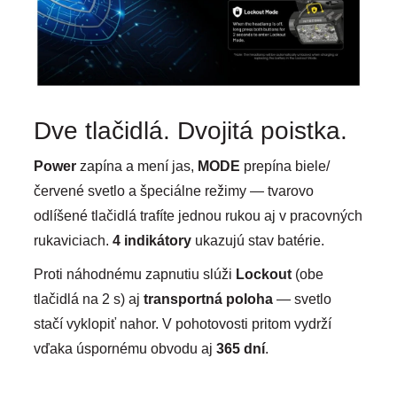
Dve tlačidlá. Dvojitá poistka.
Power
zapína a mení jas,
MODE
prepína biele/
červené svetlo a špeciálne režimy — tvarovo
odlíšené tlačidlá trafíte jednou rukou aj v pracovných
rukaviciach.
4 indikátory
ukazujú stav batérie.
Proti náhodnému zapnutiu slúži
Lockout
(obe
tlačidlá na 2 s) aj
transportná poloha
— svetlo
stačí vyklopiť nahor. V pohotovosti pritom vydrží
vďaka úspornému obvodu aj
365 dní
.