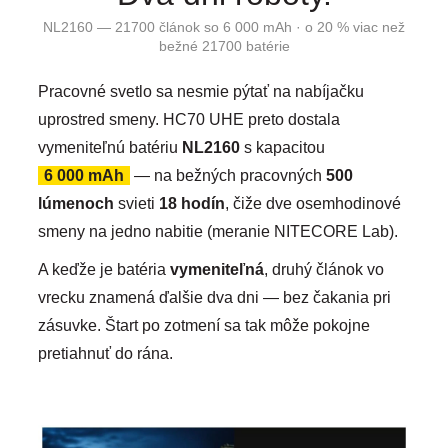
NL2160 — 21700 článok so 6 000 mAh · o 20 % viac než
bežné 21700 batérie
Pracovné svetlo sa nesmie pýtať na nabíjačku
uprostred smeny. HC70 UHE preto dostala
vymeniteľnú batériu
NL2160
s kapacitou
6 000 mAh
— na bežných pracovných
500
lúmenoch
svieti
18 hodín
, čiže dve osemhodinové
smeny na jedno nabitie (meranie NITECORE Lab).
A keďže je batéria
vymeniteľná
, druhý článok vo
vrecku znamená ďalšie dva dni — bez čakania pri
zásuvke. Štart po zotmení sa tak môže pokojne
pretiahnuť do rána.