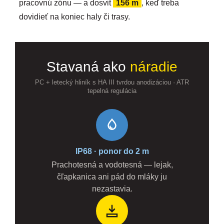
pracovnú zónu — a dosvit
156 m
, keď treba
dovidieť na koniec haly či trasy.
Stavaná ako
náradie
PC + letecký hliník s HA III tvrdou anodizáciou · ATR
tepelná regulácia
IP68 · ponor do 2 m
Prachotesná a vodotesná — lejak,
čľapkanica ani pád do mláky ju
nezastavia.