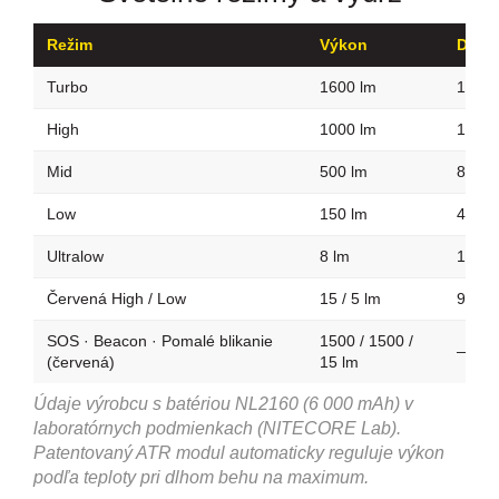
Režim
Výkon
Dosvi
Turbo
1600 lm
156 
High
1000 lm
126 
Mid
500 lm
87 m
Low
150 lm
47 m
Ultralow
8 lm
13 m
Červená High / Low
15 / 5 lm
9 / 5 
SOS · Beacon · Pomalé blikanie
1500 / 1500 /
—
(červená)
15 lm
Údaje výrobcu s batériou NL2160 (6 000 mAh) v
laboratórnych podmienkach (NITECORE Lab).
Patentovaný ATR modul automaticky reguluje výkon
podľa teploty pri dlhom behu na maximum.