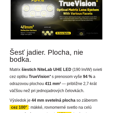
Šesť jadier. Plocha, nie
bodka.
Matrix
šiestich NiteLab UHE LED
(190 lm/W) svieti
cez optiku
TrueVision⁺
s prenosom vyše
94 %
a
odrazovou plochou
411 mm²
— približne 2,7-krát
väčšou než pri jednojadrových čelovkách.
Výsledok je
44 mm svetelná plocha
so záberom
cez 100°
: mäkké, rovnomerné svetlo na celú