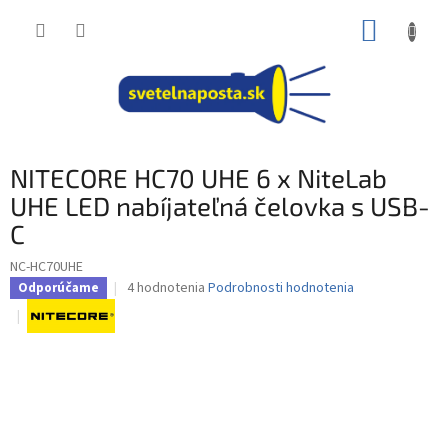
Prejsť
NÁKUP
na
obsah
KOŠÍK
NITECORE HC70 UHE 6 x NiteLab
UHE LED nabíjateľná čelovka s USB-
C
NC-HC70UHE
Priemerné
4 hodnotenia
Podrobnosti hodnotenia
Odporúčame
hodnotenie
produktu
je
4,8
z
5
hviezdičiek.