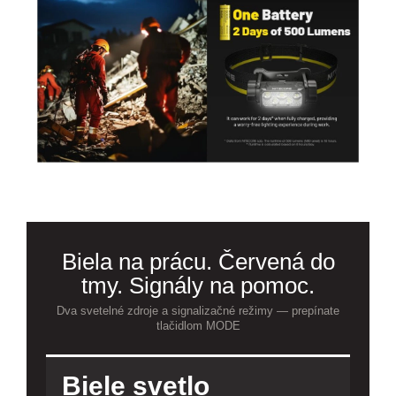
Biela na prácu. Červená do
tmy. Signály na pomoc.
Dva svetelné zdroje a signalizačné režimy — prepínate
tlačidlom MODE
Biele svetlo