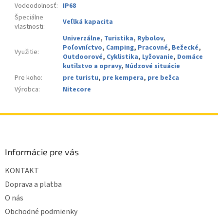
Vodeodolnosť
:
IP68
Špeciálne
Veľlká kapacita
vlastnosti
:
Univerzálne
,
Turistika
,
Rybolov
,
Poľovníctvo
,
Camping
,
Pracovné
,
Bežecké
,
Využitie
:
Outdoorové
,
Cyklistika
,
Lyžovanie
,
Domáce
kutilstvo a opravy
,
Núdzové situácie
Pre koho
:
pre turistu
,
pre kempera
,
pre bežca
Výrobca
:
Nitecore
Z
á
p
ä
Informácie pre vás
t
KONTAKT
i
e
Doprava a platba
O nás
Obchodné podmienky