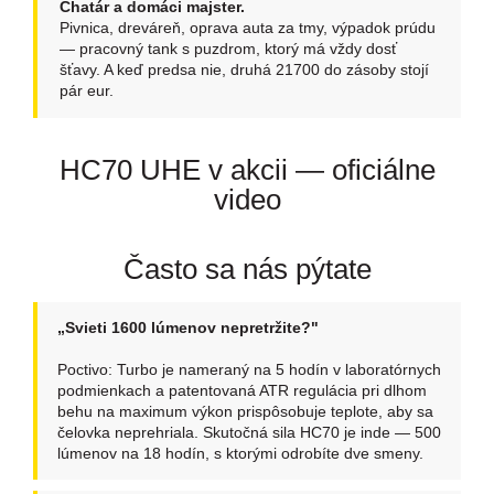
Chatár a domáci majster.
Pivnica, dreváreň, oprava auta za tmy, výpadok prúdu
— pracovný tank s puzdrom, ktorý má vždy dosť
šťavy. A keď predsa nie, druhá 21700 do zásoby stojí
pár eur.
HC70 UHE v akcii — oficiálne
video
Často sa nás pýtate
„Svieti 1600 lúmenov nepretržite?"
Poctivo: Turbo je nameraný na 5 hodín v laboratórnych
podmienkach a patentovaná ATR regulácia pri dlhom
behu na maximum výkon prispôsobuje teplote, aby sa
čelovka neprehriala. Skutočná sila HC70 je inde — 500
lúmenov na 18 hodín, s ktorými odrobíte dve smeny.