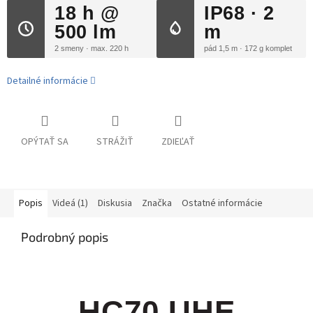
18 h @
IP68 · 2
500 lm
m
2 smeny · max. 220 h
pád 1,5 m · 172 g komplet
Detailné informácie
OPÝTAŤ SA
STRÁŽIŤ
ZDIEĽAŤ
Popis
Videá (1)
Diskusia
Značka
Ostatné informácie
Podrobný popis
HC70 UHE