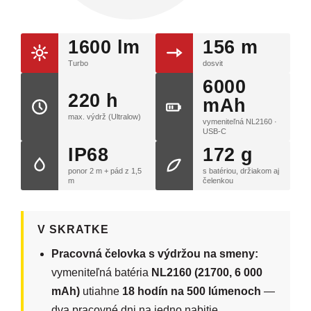
1600 lm
156 m
Turbo
dosvit
6000
220 h
mAh
max. výdrž (Ultralow)
vymeniteľná NL2160 ·
USB-C
IP68
172 g
ponor 2 m + pád z 1,5
s batériou, držiakom aj
m
čelenkou
V SKRATKE
Pracovná čelovka s výdržou na smeny:
vymeniteľná batéria
NL2160 (21700, 6 000
mAh)
utiahne
18 hodín na 500 lúmenoch
—
dva pracovné dni na jedno nabitie.