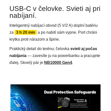
USB-C v čelovke. Svieti aj pri
nabíjaní.
Inteligentný nabíjací obvod (5 V/2 A) doplní batériu
za
3 h 20 min
a po nabití sám vypne. Port chráni
krytka proti nárazom a špine.
Praktický detail do terénu: čelovka
svieti aj počas
nabíjania
— zavesíte ju na powerbanku a pracujete
ďalej. Skvelý pár je
NB10000 Gen4
.