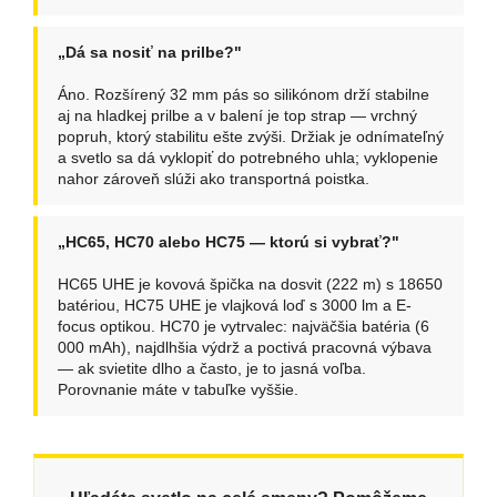
„Dá sa nosiť na prilbe?"
Áno. Rozšírený 32 mm pás so silikónom drží stabilne
aj na hladkej prilbe a v balení je top strap — vrchný
popruh, ktorý stabilitu ešte zvýši. Držiak je odnímateľný
a svetlo sa dá vyklopiť do potrebného uhla; vyklopenie
nahor zároveň slúži ako transportná poistka.
„HC65, HC70 alebo HC75 — ktorú si vybrať?"
HC65 UHE je kovová špička na dosvit (222 m) s 18650
batériou, HC75 UHE je vlajková loď s 3000 lm a E-
focus optikou. HC70 je vytrvalec: najväčšia batéria (6
000 mAh), najdlhšia výdrž a poctivá pracovná výbava
— ak svietite dlho a často, je to jasná voľba.
Porovnanie máte v tabuľke vyššie.