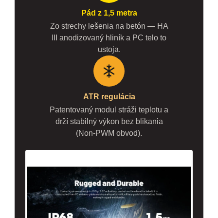
Pád z 1,5 metra
Zo strechy lešenia na betón — HA
III anodizovaný hliník a PC telo to
ustoja.
ATR regulácia
Patentovaný modul stráži teplotu a
drží stabilný výkon bez blikania
(Non-PWM obvod).