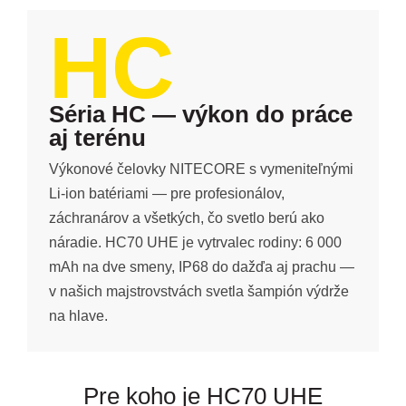
HC
Séria HC — výkon do práce
aj terénu
Výkonové čelovky NITECORE s vymeniteľnými
Li-ion batériami — pre profesionálov,
záchranárov a všetkých, čo svetlo berú ako
náradie. HC70 UHE je vytrvalec rodiny: 6 000
mAh na dve smeny, IP68 do dažďa aj prachu —
v našich majstrovstvách svetla šampión výdrže
na hlave.
Pre koho je HC70 UHE