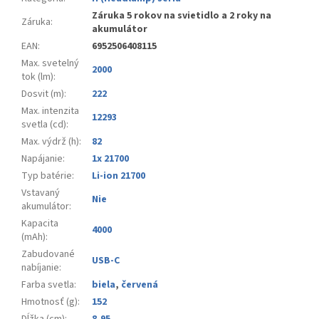
Záruka 5 rokov na svietidlo a 2 roky na
Záruka
:
akumulátor
EAN
:
6952506408115
Max. svetelný
2000
tok (lm)
:
Dosvit (m)
:
222
Max. intenzita
12293
svetla (cd)
:
Max. výdrž (h)
:
82
Napájanie
:
1x 21700
Typ batérie
:
Li-ion 21700
Vstavaný
Nie
akumulátor
:
Kapacita
4000
(mAh)
:
Zabudované
USB-C
nabíjanie
:
Farba svetla
:
biela
,
červená
Hmotnosť (g)
:
152