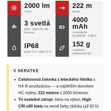
2000 lm
222 m
Turbo
dosvit
4000
3 svetlá
mAh
biela · High CRI ≥90 ·
vymeniteľná
červená
NL1840HP · USB-C
152 g
IP68
s batériou ·
ponor 2 m + pád z 2 m
celokovové telo
V SKRATKE
Celokovová čelovka z leteckého hliníka
s
HA III anodizáciou — a najdlhším dosvitom
HC rodiny:
222 metrov
z 2000 lúmenov.
Tri svetelné zdroje:
biela na výkon,
High
CRI ≥90 biela
na verné farby zblízka (až 82 h)