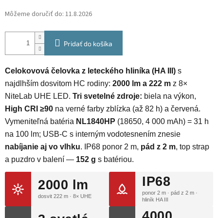
Môžeme doručiť do:
11.8.2026
Pridať do košíka
Celokovová čelovka z leteckého hliníka (HA III)
s
najdlhším dosvitom HC rodiny:
2000 lm a 222 m
z 8×
NiteLab UHE LED.
Tri svetelné zdroje:
biela na výkon,
High CRI ≥90
na verné farby zblízka (až 82 h) a červená.
Vymeniteľná batéria
NL1840HP
(18650, 4 000 mAh) = 31 h
na 100 lm; USB-C s interným vodotesnením znesie
nabíjanie aj vo vlhku
. IP68 ponor 2 m,
pád z 2 m
, top strap
a puzdro v balení —
152 g
s batériou.
IP68
2000 lm
ponor 2 m · pád z 2 m ·
dosvit 222 m · 8× UHE
hliník HA III
4000