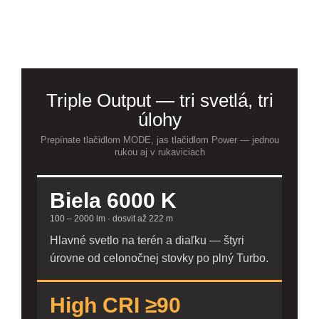
Triple Output — tri svetlá, tri
úlohy
Prepínate tlačidlom MODE, jas tlačidlom Power — jednou
rukou aj v rukaviciach
Biela 6000 K
100 – 2000 lm · dosvit až 222 m
Hlavné svetlo na terén a diaľku — štyri
úrovne od celonočnej stovky po plný Turbo.
High CRI ≥90