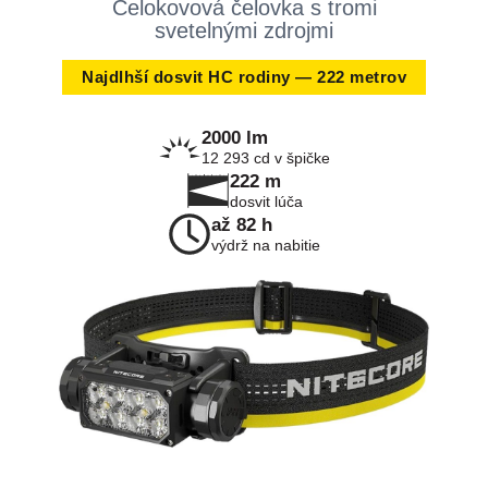
Celokovová čelovka s tromi
svetelnými zdrojmi
Najdlhší dosvit HC rodiny — 222 metrov
2000 lm
12 293 cd v špičke
222 m
dosvit lúča
až 82 h
výdrž na nabitie