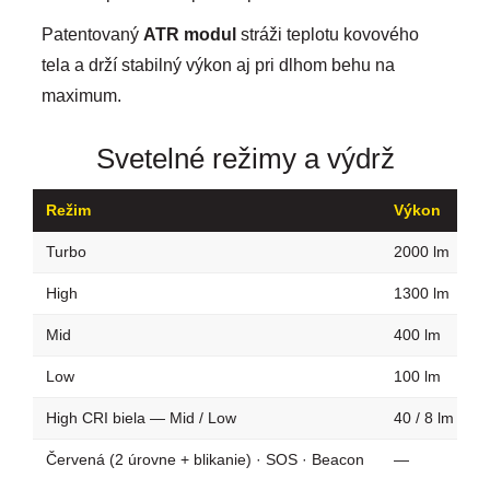
Patentovaný
ATR modul
stráži teplotu kovového
tela a drží stabilný výkon aj pri dlhom behu na
maximum.
Svetelné režimy a výdrž
Režim
Výkon
V
Turbo
2000 lm
2
High
1300 lm
5
Mid
400 lm
1
Low
100 lm
3
High CRI biela — Mid / Low
40 / 8 lm
4
Červená (2 úrovne + blikanie) · SOS · Beacon
—
3