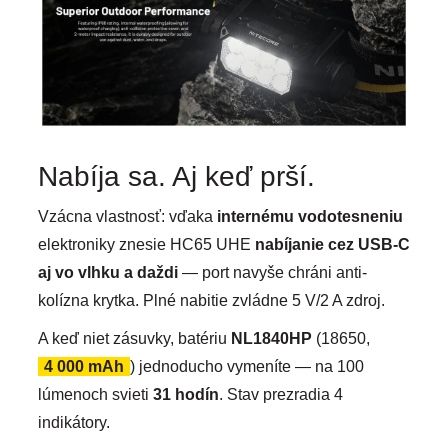
Nabíja sa. Aj keď prší.
Vzácna vlastnosť: vďaka
internému vodotesneniu
elektroniky znesie HC65 UHE
nabíjanie cez USB-C
aj vo vlhku a daždi
— port navyše chráni anti-
kolízna krytka. Plné nabitie zvládne 5 V/2 A zdroj.
A keď niet zásuvky, batériu
NL1840HP
(18650,
4 000 mAh
) jednoducho vymeníte — na 100
lúmenoch svieti
31 hodín
. Stav prezradia 4
indikátory.