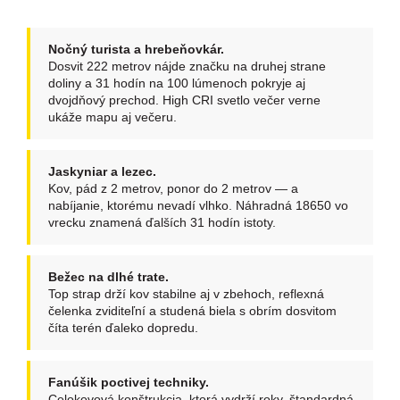
Nočný turista a hrebeňovkár.
Dosvit 222 metrov nájde značku na druhej strane
doliny a 31 hodín na 100 lúmenoch pokryje aj
dvojdňový prechod. High CRI svetlo večer verne
ukáže mapu aj večeru.
Jaskyniar a lezec.
Kov, pád z 2 metrov, ponor do 2 metrov — a
nabíjanie, ktorému nevadí vlhko. Náhradná 18650 vo
vrecku znamená ďalších 31 hodín istoty.
Bežec na dlhé trate.
Top strap drží kov stabilne aj v zbehoch, reflexná
čelenka zviditeľní a studená biela s obrím dosvitom
číta terén ďaleko dopredu.
Fanúšik poctivej techniky.
Celokovová konštrukcia, ktorá vydrží roky, štandardná