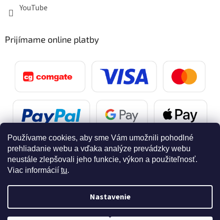
YouTube
Prijímame online platby
Používame cookies, aby sme Vám umožnili pohodlné
prehliadanie webu a vďaka analýze prevádzky webu
neustále zlepšovali jeho funkcie, výkon a použiteľnosť.
Viac informácií
tu
.
Vytvoril Shoptet
Nastavenie
Copyright 2026
SvetelnaPosta.sk
. Všetky práva vyhradené.