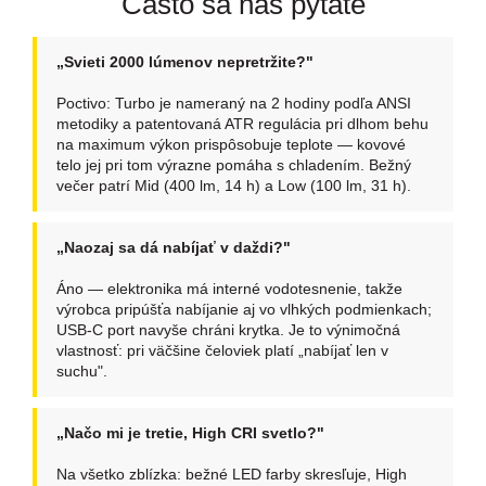
Často sa nás pýtate
„Svieti 2000 lúmenov nepretržite?"
Poctivo: Turbo je nameraný na 2 hodiny podľa ANSI
metodiky a patentovaná ATR regulácia pri dlhom behu
na maximum výkon prispôsobuje teplote — kovové
telo jej pri tom výrazne pomáha s chladením. Bežný
večer patrí Mid (400 lm, 14 h) a Low (100 lm, 31 h).
„Naozaj sa dá nabíjať v daždi?"
Áno — elektronika má interné vodotesnenie, takže
výrobca pripúšťa nabíjanie aj vo vlhkých podmienkach;
USB-C port navyše chráni krytka. Je to výnimočná
vlastnosť: pri väčšine čeloviek platí „nabíjať len v
suchu".
„Načo mi je tretie, High CRI svetlo?"
Na všetko zblízka: bežné LED farby skresľuje, High