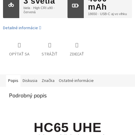
3 svetlá
mAh
biela · High CRI ≥90 ·
červená
18650 · USB-C aj vo vlhku
Detailné informácie
OPÝTAŤ SA
STRÁŽIŤ
ZDIEĽAŤ
Popis
Diskusia
Značka
Ostatné informácie
Podrobný popis
HC65 UHE