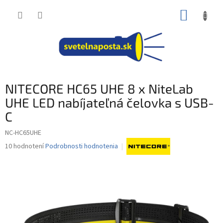
Prejsť
NÁKUP
na
obsah
KOŠÍK
NITECORE HC65 UHE 8 x NiteLab
UHE LED nabíjateľná čelovka s USB-
C
NC-HC65UHE
Priemerné
10 hodnotení
Podrobnosti hodnotenia
hodnotenie
produktu
je
4,2
z
5
hviezdičiek.