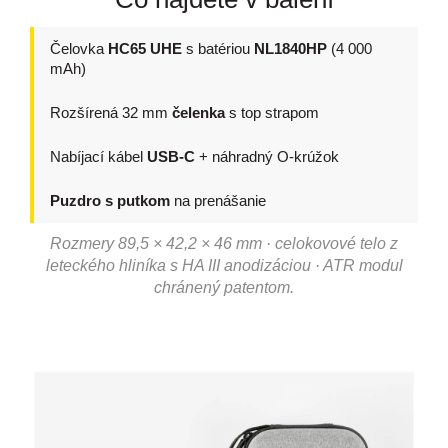
Čelovka
HC65 UHE
s batériou
NL1840HP
(4 000
mAh)
Rozšírená 32 mm
čelenka
s top strapom
Nabíjací kábel
USB-C
+ náhradný O-krúžok
Puzdro s putkom
na prenášanie
Rozmery 89,5 × 42,2 × 46 mm · celokovové telo z
leteckého hliníka s HA III anodizáciou · ATR modul
chránený patentom.