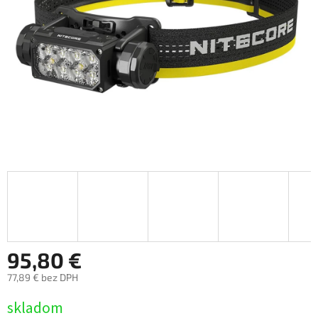
95,80 €
77,89 € bez DPH
Jednotková
skladom
cena: