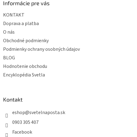
ä
Informácie pre vás
t
KONTAKT
i
e
Doprava a platba
O nás
Obchodné podmienky
Podmienky ochrany osobných údajov
BLOG
Hodnotenie obchodu
Encyklopédia Svetla
Kontakt
eshop
@
svetelnaposta.sk
0903 305 407
Facebook