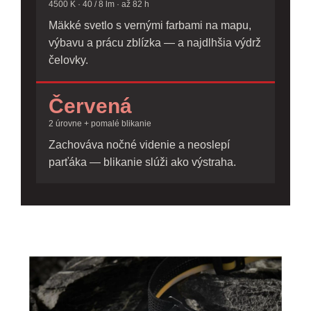
4500 K · 40 / 8 lm · až 82 h
Mäkké svetlo s vernými farbami na mapu,
výbavu a prácu zblízka — a najdlhšia výdrž
čelovky.
Červená
2 úrovne + pomalé blikanie
Zachováva nočné videnie a neoslepí
parťáka — blikanie slúži ako výstraha.