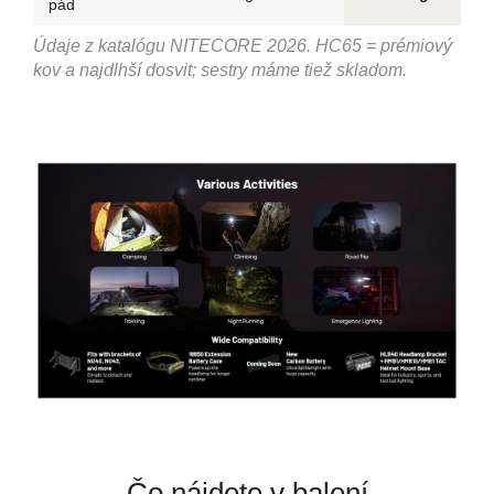
pád
Údaje z katalógu NITECORE 2026. HC65 = prémiový
kov a najdlhší dosvit; sestry máme tiež skladom.
Čo nájdete v balení