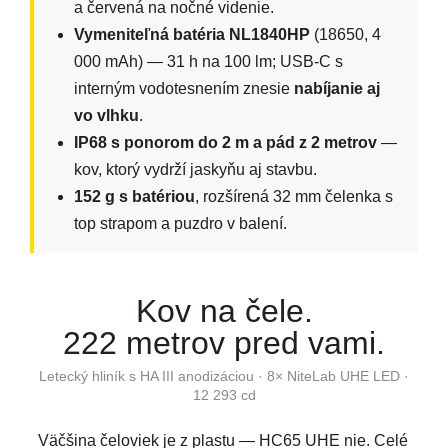
a červená na nočné videnie.
Vymeniteľná batéria NL1840HP
(18650, 4
000 mAh) — 31 h na 100 lm; USB-C s
interným vodotesnením znesie
nabíjanie aj
vo vlhku
.
IP68 s ponorom do 2 m a pád z 2 metrov
—
kov, ktorý vydrží jaskyňu aj stavbu.
152 g s batériou
, rozšírená 32 mm čelenka s
top strapom a puzdro v balení.
Kov na čele.
222 metrov pred vami.
Letecký hliník s HA III anodizáciou · 8× NiteLab UHE LED ·
12 293 cd
Väčšina čeloviek je z plastu — HC65 UHE nie. Celé