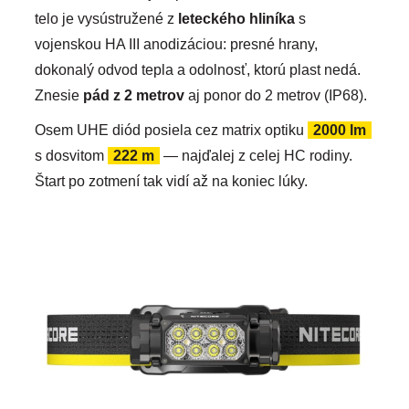
telo je vysústružené z
leteckého hliníka
s
vojenskou HA III anodizáciou: presné hrany,
dokonalý odvod tepla a odolnosť, ktorú plast nedá.
Znesie
pád z 2 metrov
aj ponor do 2 metrov (IP68).
Osem UHE diód posiela cez matrix optiku
2000 lm
s dosvitom
222 m
— najďalej z celej HC rodiny.
Štart po zotmení tak vidí až na koniec lúky.