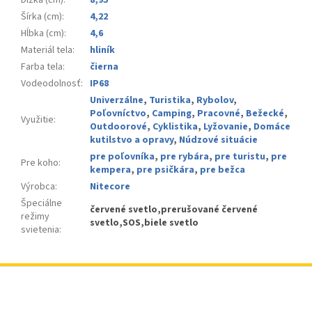
Dĺžka (cm)
:
8,95
Šírka (cm)
:
4,22
Hĺbka (cm)
:
4,6
Materiál tela
:
hliník
Farba tela
:
čierna
Vodeodolnosť
:
IP68
Univerzálne
,
Turistika
,
Rybolov
,
Poľovníctvo
,
Camping
,
Pracovné
,
Bežecké
,
Využitie
:
Outdoorové
,
Cyklistika
,
Lyžovanie
,
Domáce
kutilstvo a opravy
,
Núdzové situácie
pre poľovníka
,
pre rybára
,
pre turistu
,
pre
Pre koho
:
kempera
,
pre psičkára
,
pre bežca
Výrobca
:
Nitecore
Špeciálne
červené svetlo,prerušované červené
režimy
svetlo,SOS,biele svetlo
svietenia
:
Z
á
p