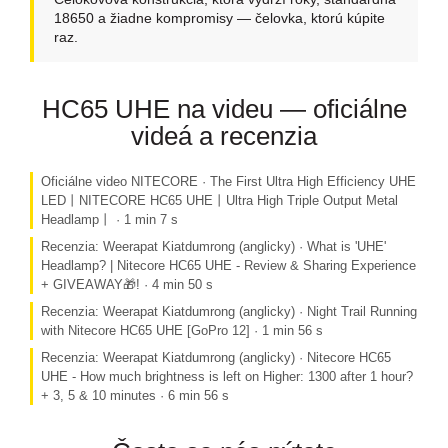
18650 a žiadne kompromisy — čelovka, ktorú kúpite
raz.
HC65 UHE na videu — oficiálne
videá a recenzia
Oficiálne video NITECORE · The First Ultra High Efficiency UHE
LED丨NITECORE HC65 UHE丨Ultra High Triple Output Metal
Headlamp丨 · 1 min 7 s
Recenzia: Weerapat Kiatdumrong (anglicky) · What is 'UHE'
Headlamp? | Nitecore HC65 UHE - Review & Sharing Experience
+ GIVEAWAY🎁! · 4 min 50 s
Recenzia: Weerapat Kiatdumrong (anglicky) · Night Trail Running
with Nitecore HC65 UHE [GoPro 12] · 1 min 56 s
Recenzia: Weerapat Kiatdumrong (anglicky) · Nitecore HC65
UHE - How much brightness is left on Higher: 1300 after 1 hour?
+ 3, 5 & 10 minutes · 6 min 56 s