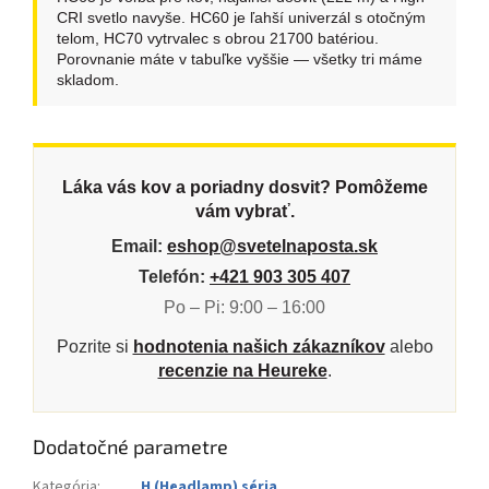
CRI svetlo navyše. HC60 je ľahší univerzál s otočným
telom, HC70 vytrvalec s obrou 21700 batériou.
Porovnanie máte v tabuľke vyššie — všetky tri máme
skladom.
Láka vás kov a poriadny dosvit? Pomôžeme
vám vybrať.
Email:
eshop@svetelnaposta.sk
Telefón:
+421 903 305 407
Po – Pi: 9:00 – 16:00
Pozrite si
hodnotenia našich zákazníkov
alebo
recenzie na Heureke
.
Dodatočné parametre
Kategória
:
H (Headlamp) séria