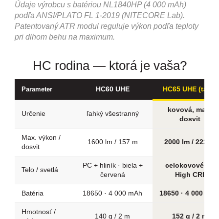
Údaje výrobcu s batériou NL1840HP (4 000 mAh)
podľa ANSI/PLATO FL 1-2019 (NITECORE Lab).
Patentovaný ATR modul reguluje výkon podľa teploty
pri dlhom behu na maximum.
HC rodina — ktorá je vaša?
HC60 UHE
HC65 UHE (táto)
Parameter
kovová, max.
Určenie
ľahký všestranný
dosvit
Max. výkon /
1600 lm / 157 m
2000 lm / 222 m
dosvit
PC + hliník · biela +
celokovové · +
Telo / svetlá
červená
High CRI
Batéria
18650 · 4 000 mAh
18650 · 4 000 mA
Hmotnosť /
140 g / 2 m
152 g / 2 m