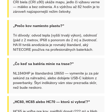
CRI biela (CRI ≥90) ukáže mapu, jedlo či výbavu verne
— mäkko a bez oslnenia. A s výdržou až 82 hodín je to
zároveň najúspornejší režim čelovky.
„Prečo kov namiesto plastu?"
Tri dôvody: odvod tepla (vyšší trvalý výkon), odolnosť
(pád z 2 metrov, IP68 s ponorom do 2 m) a životnosť.
HA III tvrdá anodizácia je rovnaký štandard, aký
NITECORE používa na profesionálnych baterkách.
„Čo keď sa batéria minie na trase?"
NL1840HP je štandardná 18650 — vymeníte ju za pár
sekúnd za náhradnú, alebo dobijete USB-C káblom z
powerbanky. Štyri indikátory vám stav prezradia skôr,
než bude neskoro.
„HC60, HC65 alebo HC70 — ktorú si vybrať?"
HC65 je voľba pre kov, najdlhší dosvit (222 m) a High