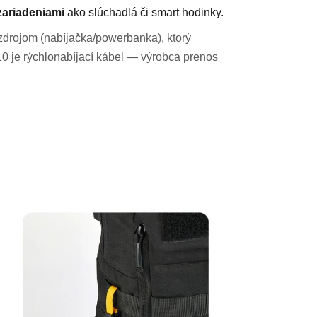
zariadeniami
ako slúchadlá či smart hodinky.
zdrojom (nabíjačka/powerbanka), ktorý
 je rýchlonabíjací kábel — výrobca prenos