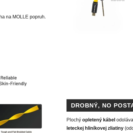
toha na MOLLE popruh.
DROBNÝ, NO POST
Plochý
opletený kábel
odoláva 
leteckej hliníkovej zliatiny
(odo