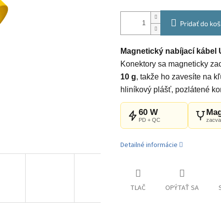
Pridať do koš
Magnetický nabíjací kábe
Konektory sa magneticky za
10 g
, takže ho zavesíte na k
hliníkový plášť, pozlátené ko
60 W
Mag
PD + QC
zacv
Detailné informácie
TLAČ
OPÝTAŤ SA