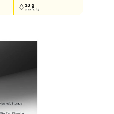
10 g
ultra ľahký