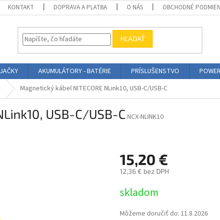
KONTAKT
DOPRAVA A PLATBA
O NÁS
OBCHODNÉ PODMIE
HĽADAŤ
ÍJAČKY
AKUMULÁTORY - BATÉRIE
PRÍSLUŠENSTVO
POWER
e
Magnetický kábel NITECORE NLink10, USB-C/USB-C
NLink10, USB-C/USB-C
NCX-NLINK10
15,20 €
12,36 € bez DPH
Jednotková
skladom
cena:
Môžeme doručiť do:
11.8.2026