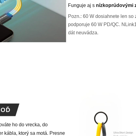
Funguje aj s
nízkoprúdovými 
Pozn.: 60 W dosiahnete len so 
podporuje 60 W PD/QC. NLink10
dát neuvádza.
HOĎ
váte ho do vrecka, do
r kábla, ktorý sa motá. Presne