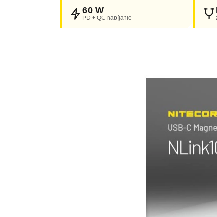
60 W
PD + QC nabíjanie