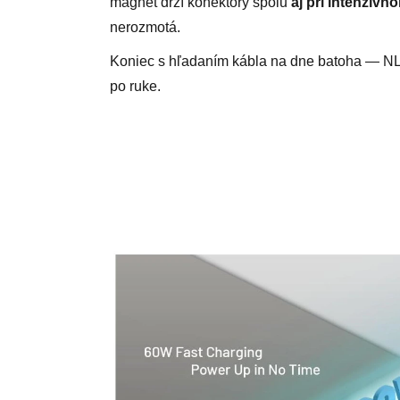
magnet drží konektory spolu
aj pri intenzívn
nerozmotá.
Koniec s hľadaním kábla na dne batoha — NL
po ruke.