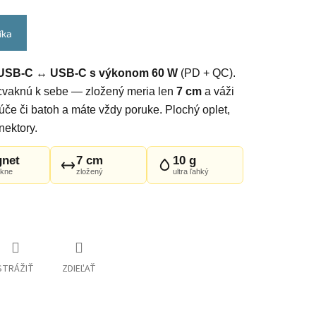
íka
l USB-C ↔ USB-C s výkonom 60 W
(PD + QC).
cvaknú k sebe — zložený meria len
7 cm
a váži
ľúče či batoh a máte vždy poruke. Plochý oplet,
nektory.
net
7 cm
10 g
akne
zložený
ultra ľahký
STRÁŽIŤ
ZDIEĽAŤ