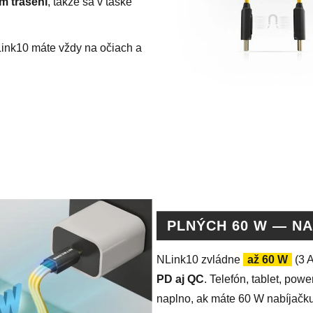
om trasení
, takže sa v taške
ink10 máte vždy na očiach a
PLNÝCH 60 W — NA
NLink10 zvládne
až 60 W
(3 A
PD aj QC
. Telefón, tablet, po
naplno, ak máte 60 W nabíjačk