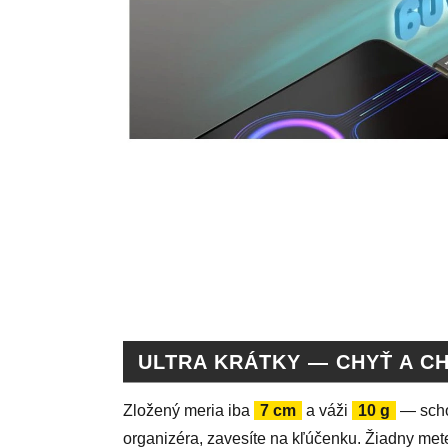
ULTRA KRÁTKY — CHYŤ A C
Zložený meria iba
7 cm
a váži
10 g
— scho
organizéra, zavesíte na kľúčenku. Žiadny mete