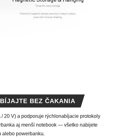
BÍJAJTE BEZ ČAKANIA
 / 20 V) a podporuje rýchlonabíjacie protokoly
werbanka aj menší notebook — všetko nabijete
u alebo powerbanku.