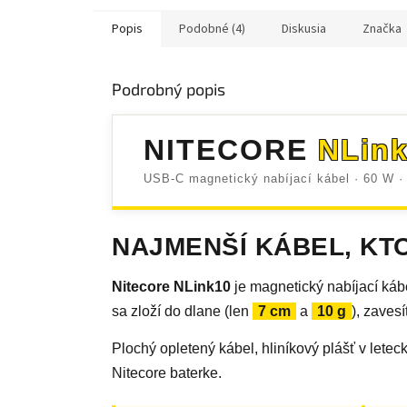
Popis
Podobné (4)
Diskusia
Značka
Podrobný popis
NITECORE
NLink
USB-C magnetický nabíjací kábel · 60 W
NAJMENŠÍ KÁBEL, KT
Nitecore NLink10
je magnetický nabíjací ká
sa zloží do dlane (len
7 cm
a
10 g
), zaves
Plochý opletený kábel, hliníkový plášť v letec
Nitecore baterke.