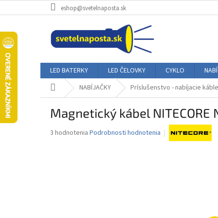
Prejsť
eshop@svetelnaposta.sk
na
obsah
LED BATERKY
LED ČELOVKY
CYKLO
NAB
Domov
NABÍJAČKY
Príslušenstvo - nabíjacie kábl
Magnetický kábel NITECORE 
Priemerné
3 hodnotenia
Podrobnosti hodnotenia
hodnotenie
produktu
je
4,7
z
5
hviezdičiek.