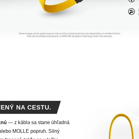
VENÝ NA CESTU.
knú
— z kábla sa stane úhľadná
a alebo MOLLE popruh. Silný