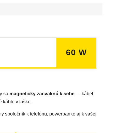
60 W
ry sa
magneticky zacvaknú k sebe
— kábel
 káble v taške.
lny spoločník k telefónu, powerbanke aj k vašej