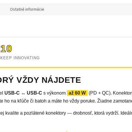
Ostatné informácie
10
 · KEEP INNOVATING
ORÝ VŽDY NÁJDETE
bel
USB-C ↔ USB-C
s výkonom
až 60 W
(PD + QC). Konekto
íte ho na kľúče či batoh a máte ho vždy poruke. Žiadne zamotané
kej kvalite a pozlátené konektory — drobnosť, ktorá vydrží. Ideá