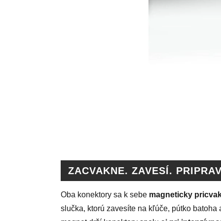
ZACVAKNE. ZAVESÍ. PRIPRA
Oba konektory sa k sebe
magneticky pricva
slučka, ktorú zavesíte na kľúče, pútko batoh