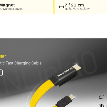
Magnet
7 / 21 cm
zacvakne a zavesí
zložený / rozložený