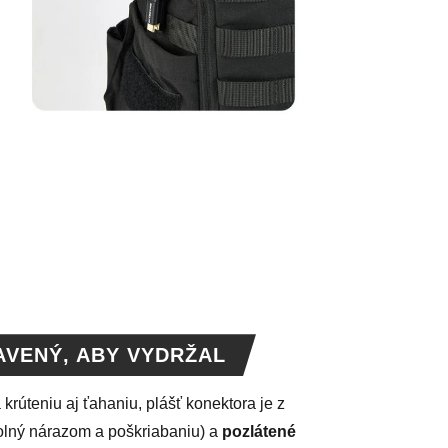
AVENÝ, ABY VYDRŽAL
krúteniu aj ťahaniu, plášť konektora je z
lný nárazom a poškriabaniu) a
pozlátené