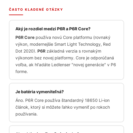
ČASTO KLADENÉ OTÁZKY
Aký je rozdiel medzi P6R a P6R Core?
P6R Core
používa novú Core platformu (rovnaký
výkon, modernejšie Smart Light Technology, Red
Dot 2020).
P6R
základná verzia s rovnakým
výkonom bez novej platformy. Core je odporúčaná
voľba, ak hl'adáte Ledlenser "novej generácie" v P6
forme.
Je batéria vymeniteľná?
Áno. P6R Core používa štandardný 18650 Li-ion
článok, ktorý si môžete ľahko vymeniť po rokoch
používania.