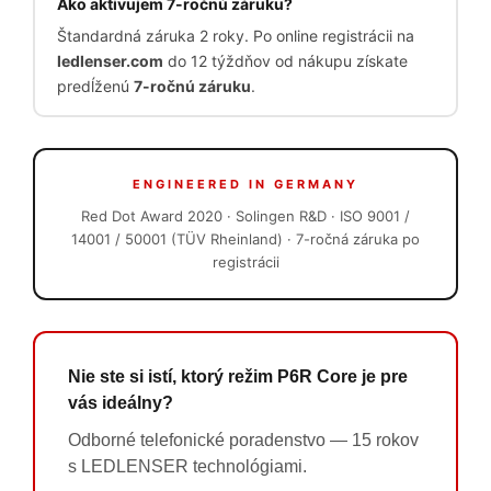
Ako aktivujem 7-ročnú záruku?
Štandardná záruka 2 roky. Po online registrácii na
ledlenser.com
do 12 týždňov od nákupu získate
predĺženú
7-ročnú záruku
.
ENGINEERED IN GERMANY
Red Dot Award 2020 · Solingen R&D · ISO 9001 /
14001 / 50001 (TÜV Rheinland) · 7-ročná záruka po
registrácii
Nie ste si istí, ktorý režim P6R Core je pre
vás ideálny?
Odborné telefonické poradenstvo — 15 rokov
s LEDLENSER technológiami.