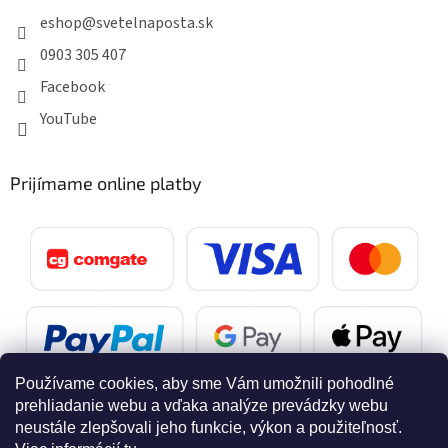
eshop
@
svetelnaposta.sk
0903 305 407
Facebook
YouTube
Prijímame online platby
Používame cookies, aby sme Vám umožnili pohodlné
prehliadanie webu a vďaka analýze prevádzky webu
neustále zlepšovali jeho funkcie, výkon a použiteľnosť.