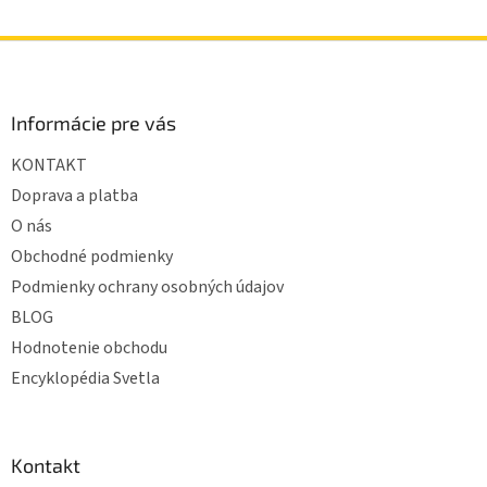
Z
á
p
ä
Informácie pre vás
t
KONTAKT
i
e
Doprava a platba
O nás
Obchodné podmienky
Podmienky ochrany osobných údajov
BLOG
Hodnotenie obchodu
Encyklopédia Svetla
Kontakt