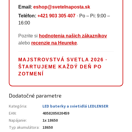
Email:
eshop@svetelnaposta.sk
Teléfon:
+421 903 305 407
· Po – Pi: 9:00 –
16:00
Pozrite si
hodnotenia našich zákazníkov
alebo
recenzie na Heureke
.
MAJSTROVSTVÁ SVETLA 2026 ·
ŠTARTUJEME KAŽDÝ DEŇ PO
ZOTMENÍ
Dodatočné parametre
Kategória
:
LED baterky a svietidlá LEDLENSER
EAN
:
4058205020459
Napájanie
:
1x 18650
Typ akumulátora
:
18650