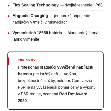
Flex Sealing Technology
— dvojité tesnenie, IP68
●
Magnetic Charging
— jednoruké pripojenie
●
nabíjačky v tme či v rukaviciach
Vymeniteľná 18650 batéria
— štandardný formát,
●
ľahko vymeníte
PRE KOHO
Profesionáli hľadajúci
vyváženú nabíjaciu
baterku
pre každý deň — údržba,
bezpečnostné služby, outdoor. Core verzia
P6R je najvyváženejší pomer ceny a výkonu
v P6R rodine, ocenená
Red Dot Award
2020
.