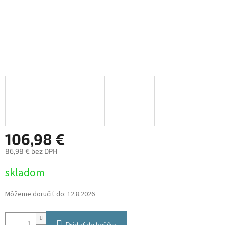
106,98 €
86,98 € bez DPH
Jednotková
skladom
cena:
Môžeme doručiť do:
12.8.2026
Pridať do košíka