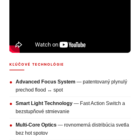
KĽÚČOVÉ TECHNOLÓGIE
Advanced Focus System
— patentovaný plynulý
●
prechod flood ↔ spot
Smart Light Technology
— Fast Action Switch a
●
bezstupňové stmievanie
Multi-Core Optics
— rovnomerná distribúcia svetla
●
bez hot spotov