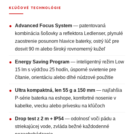
KĽÚČOVÉ TECHNOLÓGIE
Advanced Focus System
— patentovaná
●
kombinácia šošovky a reflektora Ledlenser, plynulé
zaostrenie posunom hlavice baterky, ostrý lúč pre
dosvit 90 m alebo široký rovnomerný kužeľ
Energy Saving Program
— inteligentný režim Low
●
15 lm s výdržou 25 hodín, úsporné svietenie pre
čítanie, orientáciu alebo dlhé núdzové použitie
Ultra kompaktná, len 55 g a 150 mm
— najľahšia
●
P-série baterka na eshope, komfortné nosenie v
kabelke, vrecku alebo prívesku na kľúčoch
Drop test z 2 m + IP54
— odolnosť voči pádu a
●
striekajúcej vode, zvláda bežné každodenné