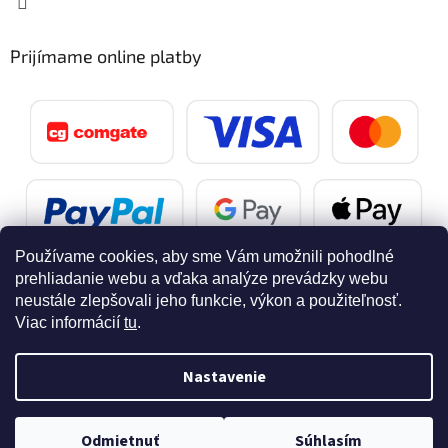
Prijímame online platby
Používame cookies, aby sme Vám umožnili pohodlné
prehliadanie webu a vďaka analýze prevádzky webu
neustále zlepšovali jeho funkcie, výkon a použiteľnosť.
Viac informácií
tu
.
Vytvoril Shoptet
Nastavenie
Copyright 2026
SvetelnaPosta.sk
. Všetky práva vyhradené.
Doprava zdarma pri nákupe nad 40 eur
Odmietnuť
Súhlasím
Upraviť nastavenie cookies