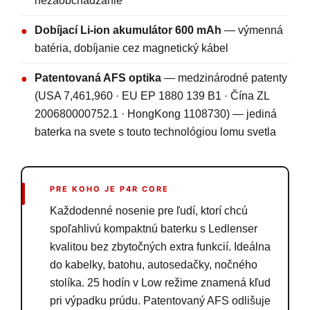
nezaobchádzanie
Dobíjací Li-ion akumulátor 600 mAh
— výmenná
●
batéria, dobíjanie cez magnetický kábel
Patentovaná AFS optika
— medzinárodné patenty
●
(USA 7,461,960 · EU EP 1880 139 B1 · Čína ZL
200680000752.1 · HongKong 1108730) — jediná
baterka na svete s touto technológiou lomu svetla
PRE KOHO JE P4R CORE
Každodenné nosenie pre ľudí, ktorí chcú
spoľahlivú kompaktnú baterku s Ledlenser
kvalitou bez zbytočných extra funkcií. Ideálna
do kabelky, batohu, autosedačky, nočného
stolíka. 25 hodín v Low režime znamená kľud
pri výpadku prúdu. Patentovaný AFS odlišuje