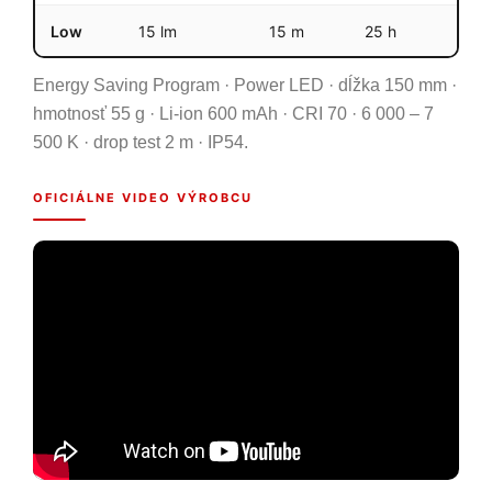
Low
15 lm
15 m
25 h
Energy Saving Program · Power LED · dĺžka 150 mm ·
hmotnosť 55 g · Li-ion 600 mAh · CRI 70 · 6 000 – 7
500 K · drop test 2 m · IP54.
OFICIÁLNE VIDEO VÝROBCU