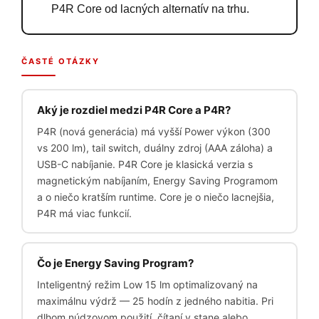
P4R Core od lacných alternatív na trhu.
ČASTÉ OTÁZKY
Aký je rozdiel medzi P4R Core a P4R?
P4R (nová generácia) má vyšší Power výkon (300
vs 200 lm), tail switch, duálny zdroj (AAA záloha) a
USB-C nabíjanie. P4R Core je klasická verzia s
magnetickým nabíjaním, Energy Saving Programom
a o niečo kratším runtime. Core je o niečo lacnejšia,
P4R má viac funkcií.
Čo je Energy Saving Program?
Inteligentný režim Low 15 lm optimalizovaný na
maximálnu výdrž — 25 hodín z jedného nabitia. Pri
dlhom núdzovom použití, čítaní v stane alebo