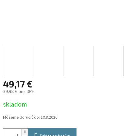
49,17 €
39,98 € bez DPH
Jednotková
skladom
cena:
Môžeme doručiť do:
10.8.2026
Pridať do košíka