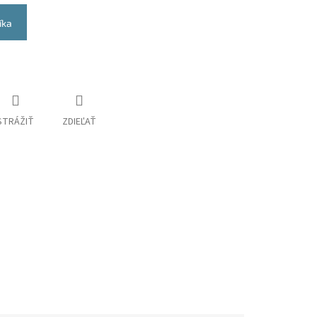
íka
STRÁŽIŤ
ZDIEĽAŤ