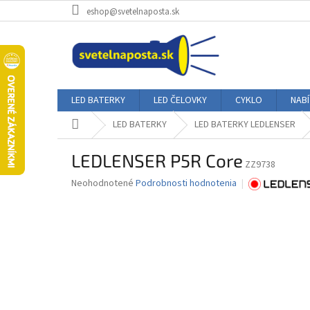
Prejsť
eshop@svetelnaposta.sk
na
obsah
LED BATERKY
LED ČELOVKY
CYKLO
NAB
Domov
LED BATERKY
LED BATERKY LEDLENSER
LEDLENSER P5R Core
ZZ9738
Priemerné
Neohodnotené
Podrobnosti hodnotenia
hodnotenie
produktu
je
0,0
z
5
hviezdičiek.