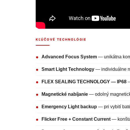
KĽÚČOVÉ TECHNOLÓGIE
Advanced Focus System
— unikátna komb
●
Smart Light Technology
— individuálne n
●
FLEX SEALING TECHNOLOGY — IP68
—
●
Magnetické nabíjanie
— odolný magnetický
●
Emergency Light backup
— pri vybití ba
●
Flicker Free + Constant Current
— konštan
●