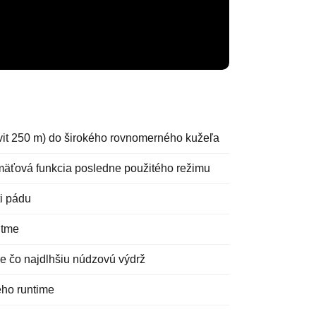
svit 250 m) do širokého rovnomerného kužeľa
amäťová funkcia posledne použitého režimu
i pádu
 tme
e čo najdlhšiu núdzovú výdrž
ého runtime