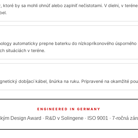
ktoré by sa mohli ohnúť alebo zaplniť nečistotami. V dielni, v terén
bel.
nology automaticky prepne baterku do nízkopríkonového úsporného m
h situáciách v teréne.
gnetický dobíjací kábel, šnúrka na ruku. Pripravené na okamžité použ
ENGINEERED IN GERMANY
m Design Award · R&D v Solingene · ISO 9001 · 7-ročná záruk