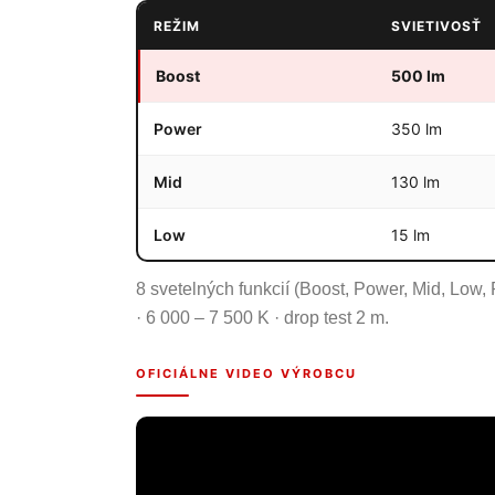
REŽIM
SVIETIVOSŤ
Boost
500 lm
Power
350 lm
Mid
130 lm
Low
15 lm
8 svetelných funkcií (Boost, Power, Mid, Low,
· 6 000 – 7 500 K · drop test 2 m.
OFICIÁLNE VIDEO VÝROBCU