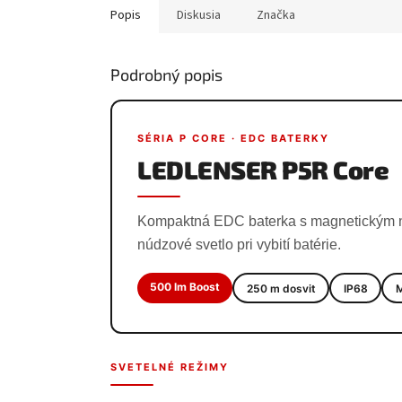
Popis
Diskusia
Značka
Podrobný popis
SÉRIA P CORE · EDC BATERKY
LEDLENSER P5R Core
Kompaktná EDC baterka s magnetickým na
núdzové svetlo pri vybití batérie.
500 lm Boost
250 m dosvit
IP68
M
SVETELNÉ REŽIMY