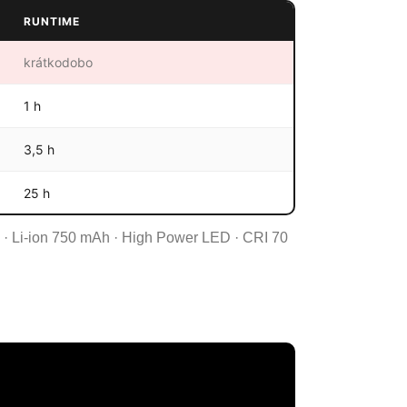
RUNTIME
krátkodobo
1 h
3,5 h
25 h
 g · Li-ion 750 mAh · High Power LED · CRI 70