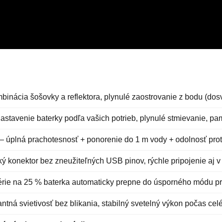
inácia šošovky a reflektora, plynulé zaostrovanie z bodu (do
astavenie baterky podľa vašich potrieb, plynulé stmievanie, p
 úplná prachotesnosť + ponorenie do 1 m vody + odolnosť prot
 konektor bez zneužiteľných USB pinov, rýchle pripojenie aj v
térie na 25 % baterka automaticky prepne do úsporného módu pr
tná svietivosť bez blikania, stabilný svetelný výkon počas cel