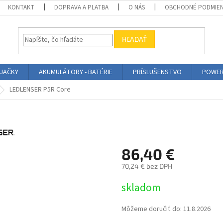
KONTAKT
DOPRAVA A PLATBA
O NÁS
OBCHODNÉ PODMIE
HĽADAŤ
ÍJAČKY
AKUMULÁTORY - BATÉRIE
PRÍSLUŠENSTVO
POWER
LEDLENSER P5R Core
86,40 €
70,24 € bez DPH
Jednotková
skladom
cena:
Môžeme doručiť do:
11.8.2026