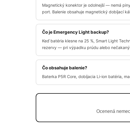
Magnetický konektor je odolnejší — nemá piny, 
port. Balenie obsahuje magnetický dobíjací ká
Čo je Emergency Light backup?
Keď batéria klesne na 25 %, Smart Light Tech
rezervy — pri výpadku prúdu alebo nečakanýc
Čo obsahuje balenie?
Baterka P5R Core, dobíjacia Li-ion batéria, ma
Ocenená nemecký