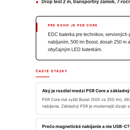
Drop test 2 m, transportný zámok, 7-ročn
●
PRE KOHO JE P5R CORE
EDC baterka pre technikov, servisných 
nabíjaním, 500 lm Boost, dosah 250 m a
obyčajným LED baterkám.
ČASTÉ OTÁZKY
Aký je rozdiel medzi P5R Core a základn
P5R Core má vyšší Boost (500 vs 350 lm), dl
nabíjanie. Základný P5R je modernejší dizajn 
Prečo magnetické nabíjanie a nie USB-C?