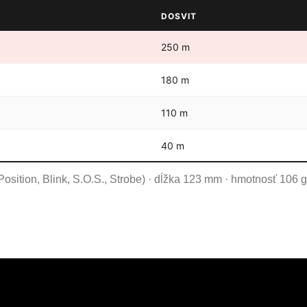
DOSVIT
250 m
180 m
110 m
40 m
 Position, Blink, S.O.S., Strobe) · dĺžka 123 mm · hmotnosť 106