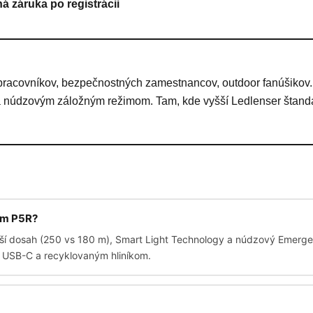
á záruka po registrácii
pracovníkov, bezpečnostných zamestnancov, outdoor fanúšikov.
 núdzovým záložným režimom. Tam, kde vyšší Ledlenser štandar
ým P5R?
hší dosah (250 vs 180 m), Smart Light Technology a núdzový Emerg
s USB-C a recyklovaným hliníkom.