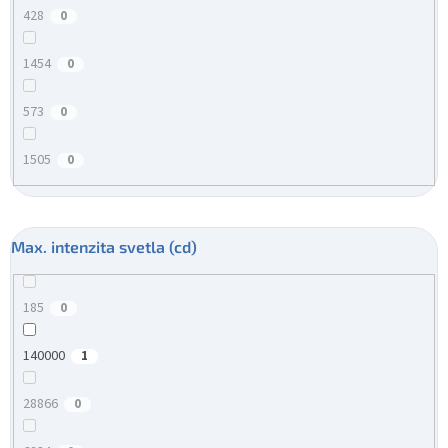
428
0
1454
0
573
0
1505
0
Max. intenzita svetla (cd)
185
0
140000
1
28866
0