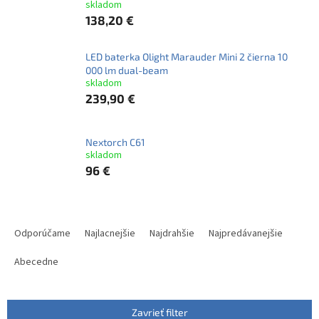
skladom
138,20 €
LED baterka Olight Marauder Mini 2 čierna 10
000 lm dual-beam
skladom
239,90 €
Nextorch C61
skladom
96 €
R
a
Odporúčame
Najlacnejšie
Najdrahšie
Najpredávanejšie
d
e
Abecedne
n
i
e
Zavrieť filter