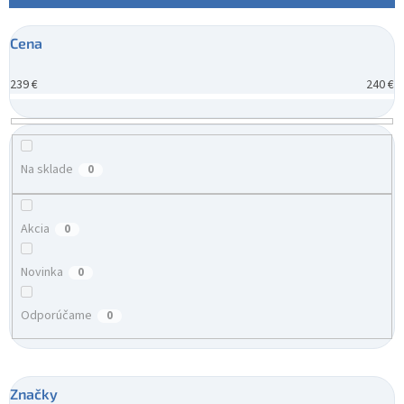
p
r
Cena
o
d
239
€
240
€
u
k
t
o
v
Na sklade
0
Akcia
0
Novinka
0
Odporúčame
0
Značky