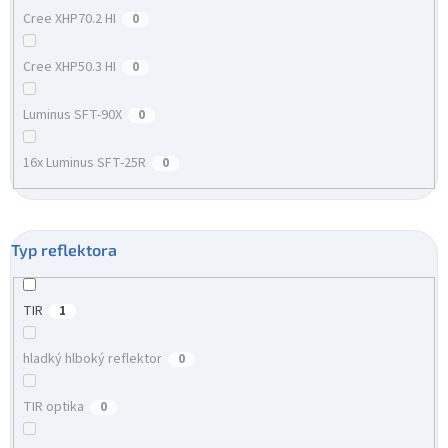
Cree XHP70.2 HI
0
Cree XHP50.3 HI
0
Luminus SFT-90X
0
16x Luminus SFT-25R
0
Typ reflektora
TIR
1
hladký hlboký reflektor
0
TIR optika
0