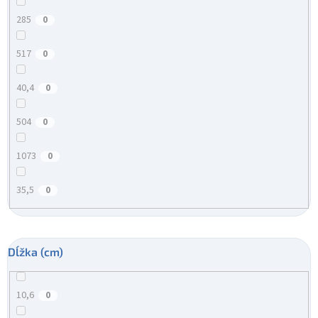
285
0
517
0
40,4
0
504
0
1073
0
35,5
0
Dĺžka (cm)
10,6
0