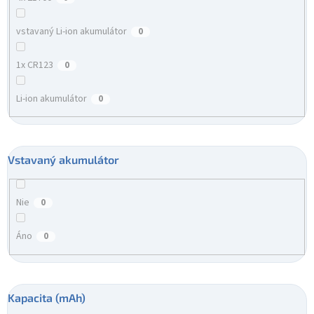
vstavaný Li-ion akumulátor
0
1x CR123
0
Li-ion akumulátor
0
Vstavaný akumulátor
Nie
0
Áno
0
Kapacita (mAh)