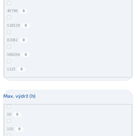
45796
0
528529
0
82082
0
566256
0
1225
0
Max. výdrž (h)
50
0
102
0