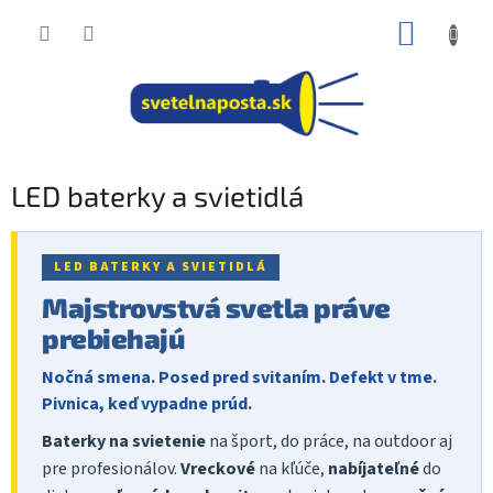
Prejsť
NÁKUP
na
obsah
KOŠÍK
LED baterky a svietidlá
LED BATERKY A SVIETIDLÁ
Majstrovstvá svetla práve
prebiehajú
Nočná smena. Posed pred svitaním. Defekt v tme.
Pivnica, keď vypadne prúd.
Baterky na svietenie
na šport, do práce, na outdoor aj
pre profesionálov.
Vreckové
na kľúče,
nabíjateľné
do