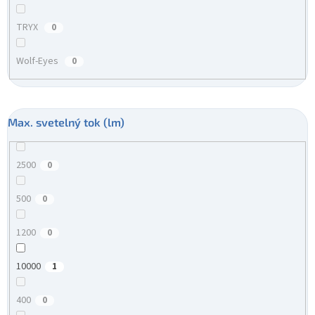
TRYX
0
Wolf-Eyes
0
Max. svetelný tok (lm)
2500
0
500
0
1200
0
10000
1
400
0