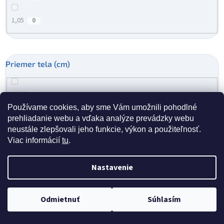
1,05
0
Priemer tela (cm)
2,84
0
Používame cookies, aby sme Vám umožnili pohodlné
2,75
prehliadanie webu a vďaka analýze prevádzky webu
0
neustále zlepšovali jeho funkcie, výkon a použiteľnosť.
Viac informácií
tu
.
2,54
0
Nastavenie
Priemer hlavy (cm)
Doprava zdarma pri nákupe nad 40 eur
Odmietnuť
Súhlasím
4
0