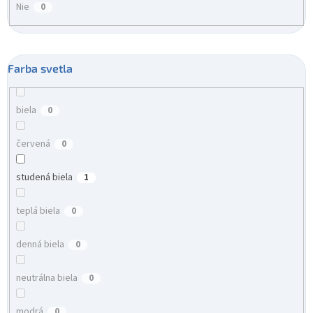
Nie
0
Farba svetla
biela
0
červená
0
studená biela
1
teplá biela
0
denná biela
0
neutrálna biela
0
modrá
0