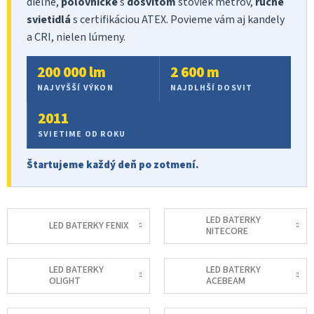
dielne,
poľovnícke
s
dosvitom
stoviek metrov,
ručné
svietidlá
s certifikáciou ATEX. Povieme vám aj kandely
a CRI, nielen lúmeny.
200 000 lm
2 600 m
NAJVYŠŠÍ VÝKON
NAJDLHŠÍ DOSVIT
2011
SVIETIME OD ROKU
Štartujeme každý deň po zotmení.
LED BATERKY
LED BATERKY FENIX
NITECORE
LED BATERKY
LED BATERKY
OLIGHT
ACEBEAM