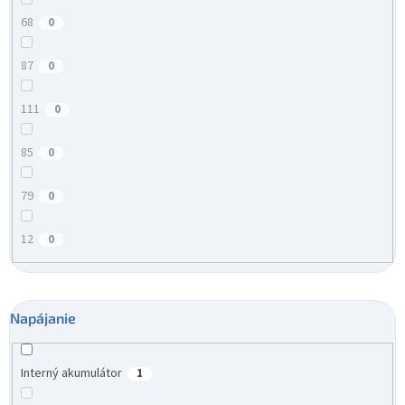
68
0
87
0
111
0
85
0
79
0
12
0
Napájanie
Interný akumulátor
1