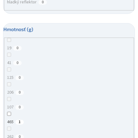
hladký reflektor
0
Hmotnosť (g)
19
0
41
0
125
0
206
0
107
0
465
1
262
0