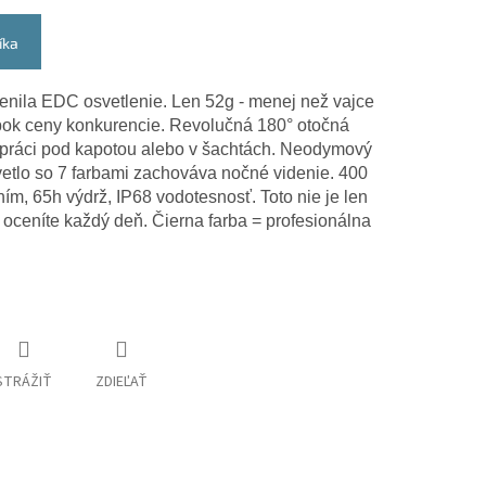
íka
enila EDC osvetlenie. Len 52g - menej než vajce
sobok ceny konkurencie. Revolučná 180° otočná
ri práci pod kapotou alebo v šachtách. Neodymový
etlo so 7 farbami zachováva nočné videnie. 400
m, 65h výdrž, IP68 vodotesnosť. Toto nie je len
orý oceníte každý deň. Čierna farba = profesionálna
STRÁŽIŤ
ZDIEĽAŤ