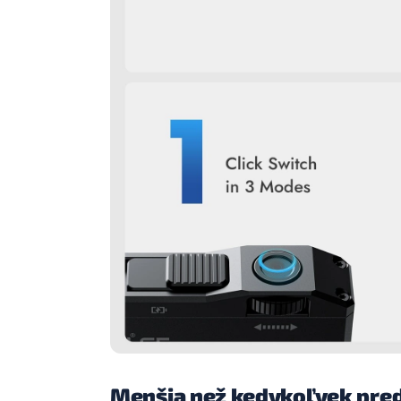
Menšia než kedykoľvek pre