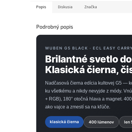
Popis
Diskusia
Značka
Podrobný popis
WUBEN G5 BLACK · ECL EASY CARR
Brilantné svetlo do
Klasická čierna, čis
Nadčasová čierna edícia kultovej G5 — kov
ku všetkému a nikdy nevyjde z módy. Vnút
+ RGB), 180° otočná hlava a magnet. 400
ako vajce a zmestí sa na kľúče.
klasická čierna
400 lúmenov
len 