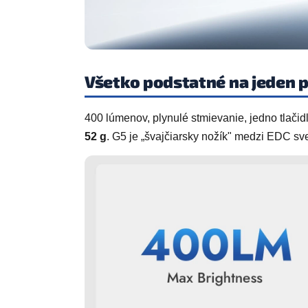
Všetko podstatné na jeden 
400 lúmenov, plynulé stmievanie, jedno tlačid
52 g
. G5 je „švajčiarsky nožík" medzi EDC sve