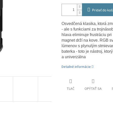
Pridať do koš
Osvedčená klasika, ktorá zm
- ale s funkciami za trojná
hlava eliminuje frustráciu p
magnet drží na kove. RGB sv
lúmenov s plynulým stmievaní
baterka - toto je nástroj, kt
a univerzálna
Detailné informácie
TLAČ
OPÝTAŤ SA