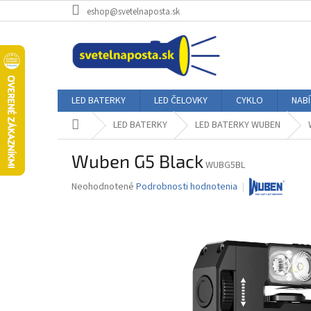
Prejsť
eshop@svetelnaposta.sk
na
obsah
LED BATERKY
LED ČELOVKY
CYKLO
NAB
Domov
LED BATERKY
LED BATERKY WUBEN
Wuben G5 Black
WUBG5BL
Priemerné
Neohodnotené
Podrobnosti hodnotenia
hodnotenie
produktu
je
0,0
z
5
hviezdičiek.