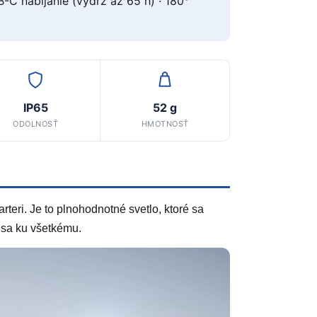
B-C nabíjanie (výdrž až 65 h) · 180°
IP65
52 g
ODOLNOSŤ
HMOTNOSŤ
teri. Je to plnohodnotné svetlo, ktoré sa
 sa ku všetkému.