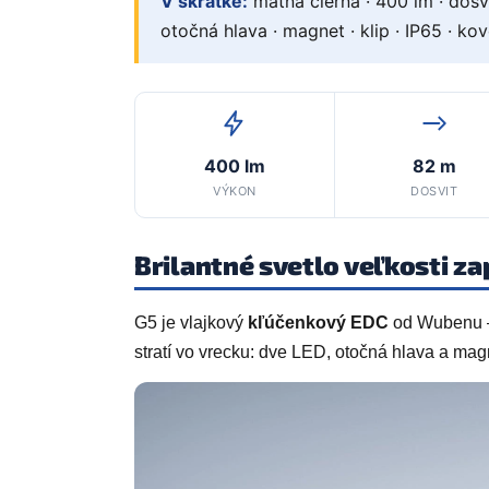
V skratke:
matná čierna · 400 lm · dosvi
otočná hlava · magnet · klip · IP65 · kov
400 lm
82 m
VÝKON
DOSVIT
Brilantné svetlo veľkosti z
G5 je vlajkový
kľúčenkový EDC
od Wubenu — 
stratí vo vrecku: dve LED, otočná hlava a m