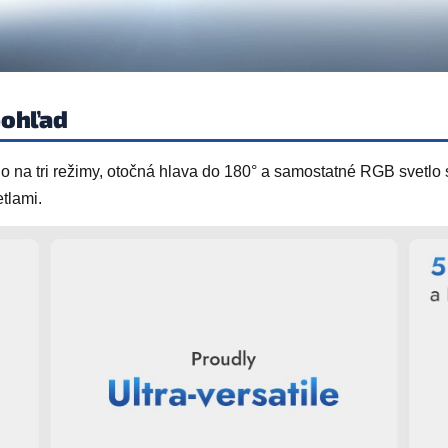
pohľad
lo na tri režimy, otočná hlava do 180° a samostatné RGB svetlo
tlami.