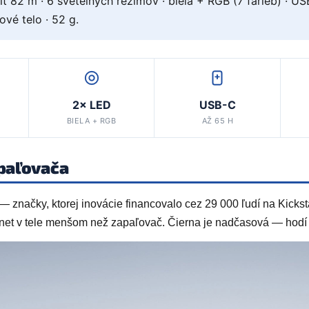
t 82 m · 6 svetelných režimov · biela + RGB (7 farieb) · US
ové telo · 52 g.
2× LED
USB-C
BIELA + RGB
AŽ 65 H
apaľovača
značky, ktorej inovácie financovalo cez 29 000 ľudí na Kickstar
agnet v tele menšom než zapaľovač. Čierna je nadčasová — hodí