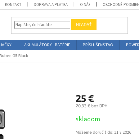
KONTAKT
DOPRAVA A PLATBA
O NÁS
OBCHODNÉ PODMIE
HĽADAŤ
ÍJAČKY
AKUMULÁTORY - BATÉRIE
PRÍSLUŠENSTVO
POWER
Wuben G5 Black
25 €
20,33 € bez DPH
Jednotková
skladom
cena:
Môžeme doručiť do:
11.8.2026