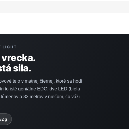
Y LIGHT
 vrecka.
tá sila.
ové telo v matnej čiernej, ktoré sa hodí
ri to isté geniálne EDC: dve LED (biela
 lúmenov a 82 metrov v niečom, čo váži
52 g