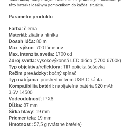
táto baterka ideálnym pomocníkom do každej situácie.
Parametre produktu:
Farba:
čierna
Materiál:
zliatina hliníka
Dosah lúča:
80 m
Max. výkon:
700 lúmenov
Max. intenzita svetla:
1700 cd
Zdroj svetla:
vysokovýkonná LED dióda (5700-6700k)
Typ objektívu/reflektora:
TIR optická šošovka
Režim prevádzky:
bočný spínač
Typ nabíjania:
prostredníctvom USB-C kábla
Kompatibilita batérii:
nabíjateľná batéria 920 mAh
3,6V 14500
Vodeodolnosť:
IPX8
Dĺžka:
87 mm
Šírka hlavy:
19 mm
Priemer tela:
19 mm
Hmotnosť:
57,5 g (vrátane batérie)