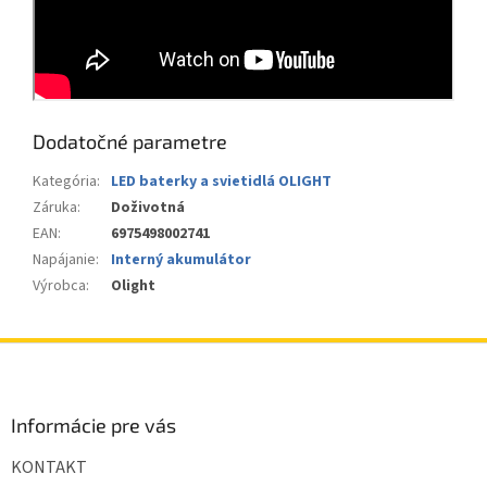
Dodatočné parametre
Kategória
:
LED baterky a svietidlá OLIGHT
Záruka
:
Doživotná
EAN
:
6975498002741
Napájanie
:
Interný akumulátor
Výrobca
:
Olight
Z
á
p
ä
Informácie pre vás
t
KONTAKT
i