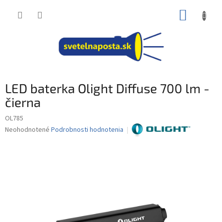
Prejsť
NÁKUP
na
obsah
KOŠÍK
LED baterka Olight Diffuse 700 lm -
čierna
OL785
Priemerné
Neohodnotené
Podrobnosti hodnotenia
hodnotenie
produktu
je
0,0
z
5
hviezdičiek.