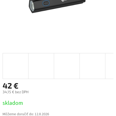
42 €
34,15 € bez DPH
Jednotková
skladom
cena:
Môžeme doručiť do:
12.8.2026