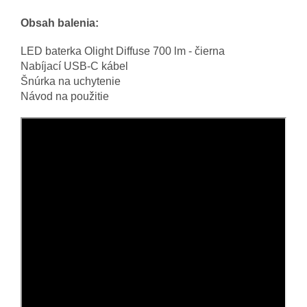
Obsah balenia:
LED baterka Olight Diffuse 700 lm - čierna
Nabíjací USB-C kábel
Šnúrka na uchytenie
Návod na použitie