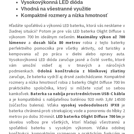
Vysokovýkonná LED dióda
Vhodná na všestranné využitie
Kompaktné rozmery a nízka hmotnosť
Hľadáte spoľahlivú a výkonnú LED baterku, ktorá vás nesklame v
žiadnej situácii? Potom je pre vás LED baterka Olight Diffuse s
výkonom 700 lm ideálnym riešením.
Maximálny výkon až 700
lúmenov
a
dosah lúča 80 metrov
robia z tejto baterky
perfektného pomocníka pre všetky aktivity, od turistiky a
kempovania až po prácu v dielni alebo opravy auta.
Vysokovýkonná LED dióda zaručuje jasné a čisté svetlo, ktoré
vám umožní vidieť aj v tmavých a náročných
podmienkach.
Odolná konštrukcia z hliníkovej zliatiny
zaručuje, že baterka vydrží aj drsné zaobchádzanie. Kompaktné
rozmery a nízka hmotnosť robia z baterky Olight Diffuse 700 lm
praktického spoločníka, ktorý si môžete vziať so sebou
kamkoľvek.
Baterka sa nabíja prostredníctvom USB-C kábla
a je kompatibilná s nabíjateľnou batériou 920 mAh 3,6V 14500
(súčasťou balenia). Vďaka
vysokej vodeodolnosti IPX8
je
baterka chránená proti striekajúcej vode a ponoreniu do hĺbky 2
metrov po dobu 30 minút.
LED baterka Olight Diffuse 700 lm
je
skvelou voľbou pre všetkých, ktorí hľadajú všestrannú a
spoľahlivú baterku s vysokým výkonom. Vďaka odolnej
konštrukcii, kompaktným rozmerom a praktickým funkciám je