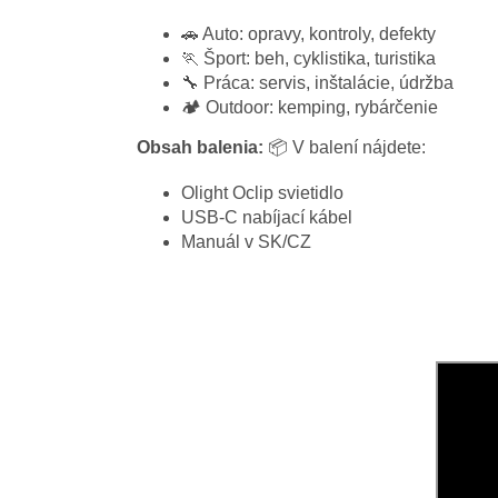
🚗 Auto: opravy, kontroly, defekty
🏃 Šport: beh, cyklistika, turistika
🔧 Práca: servis, inštalácie, údržba
🏕️ Outdoor: kemping, rybárčenie
Obsah balenia:
📦 V balení nájdete:
Olight Oclip svietidlo
USB-C nabíjací kábel
Manuál v SK/CZ