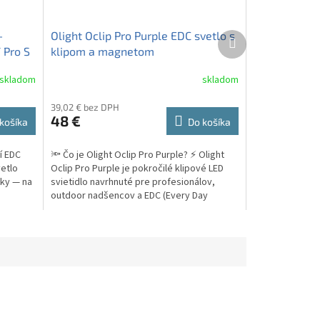
-
Olight Oclip Pro Purple EDC svetlo s
Ďalší
produkt
 Pro S
klipom a magnetom
skladom
skladom
39,02 € bez DPH
48 €
košíka
Do košíka
í EDC
🔦 Čo je Olight Oclip Pro Purple? ⚡ Olight
vetlo
Oclip Pro Purple je pokročilé klipové LED
uky — na
svietidlo navrhnuté pre profesionálov,
.
outdoor nadšencov a EDC (Every Day
Carry)...