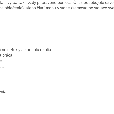
ahlivý parťák - vždy pripravené pomôcť. Či už potrebujete osvet
 na oblečenie), alebo čítať mapu v stane (samostatné stojace svet
é defekty a kontrolu okolia
a práca
e
cia
enia