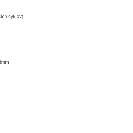
cích cyklov)
23mm