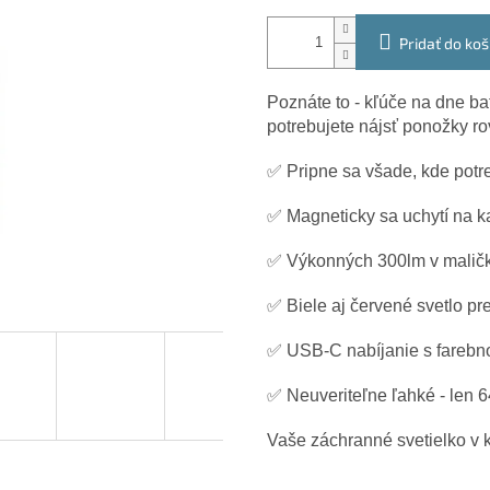
Pridať do koš
Poznáte to - kľúče na dne ba
potrebujete nájsť ponožky ro
✅ Pripne sa všade, kde potr
✅ Magneticky sa uchytí na k
✅ Výkonných 300lm v malič
✅ Biele aj červené svetlo pr
✅ USB-C nabíjanie s farebn
✅ Neuveriteľne ľahké - len 
Vaše záchranné svetielko v ka