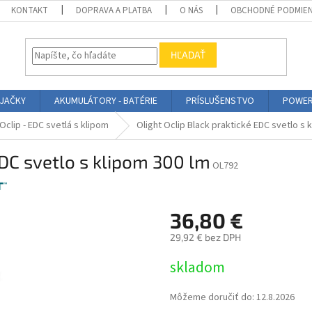
KONTAKT
DOPRAVA A PLATBA
O NÁS
OBCHODNÉ PODMIE
HĽADAŤ
ÍJAČKY
AKUMULÁTORY - BATÉRIE
PRÍSLUŠENSTVO
POWER
Oclip - EDC svetlá s klipom
Olight Oclip Black praktické EDC svetlo s 
EDC svetlo s klipom 300 lm
OL792
36,80 €
29,92 € bez DPH
Jednotková
skladom
cena:
Môžeme doručiť do:
12.8.2026