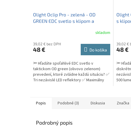
Olight Oclip Pro - zelená - OD
Olight 
GREEN EDC svetlo s klipom a
s klip
magnetom
skladom
Priemerné
Priemer
hodnotenie
hodnote
39,02 € bez DPH
39,02 €
produktu
produkt
48 €
48 €
je
Do košíka
je
5,0
5,0
z
z
🔦 Hľadáte spoľahlivé EDC svetlo v
🔦 Hľadá
5
5
taktickom OD green (olivovo zelenom)
diskrét
hviezdičiek.
hviezdič
prevedení, ktoré zvládne každú situáciu? ✅
nezávisl
Tri nezávislé LED reflektory ✅ Maximálny
500 lum
výkon 500 lumenov...
Hard Anod
Popis
Podobné (3)
Diskusia
Značka
Podrobný popis