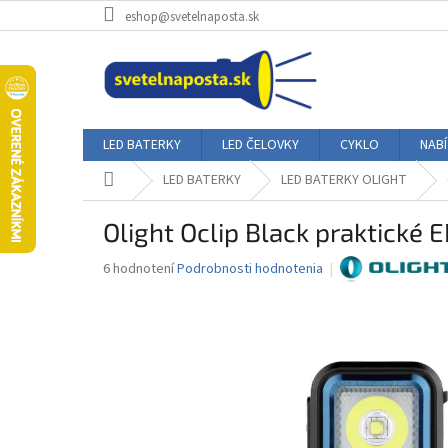
Prejsť
eshop@svetelnaposta.sk
na
obsah
LED BATERKY
LED ČELOVKY
CYKLO
NAB
Domov
LED BATERKY
LED BATERKY OLIGHT
Olight Oclip Black praktické 
Priemerné
6 hodnotení
Podrobnosti hodnotenia
hodnotenie
produktu
je
4,8
z
5
hviezdičiek.