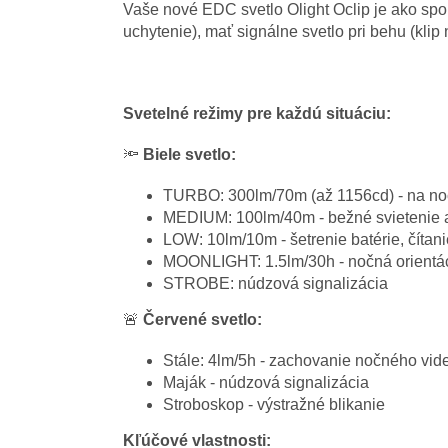
Vaše nové EDC svetlo Olight Oclip je ako spoľ
uchytenie), mať signálne svetlo pri behu (klip
Svetelné režimy pre každú situáciu:
🔦
Biele svetlo:
TURBO: 300lm/70m (až 1156cd) - na nočn
MEDIUM: 100lm/40m - bežné svietenie 
LOW: 10lm/10m - šetrenie batérie, čítani
MOONLIGHT: 1.5lm/30h - nočná orientá
STROBE: núdzová signalizácia
🚨
Červené svetlo:
Stále: 4lm/5h - zachovanie nočného vid
Maják - núdzová signalizácia
Stroboskop - výstražné blikanie
Kľúčové vlastnosti: