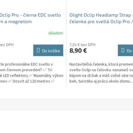
Oclip Pro - čierna EDC svetlo
Olight Oclip Headlamp Strap 
om a magnetom
čelenka pre svetlá Oclip Pro /
/ Ultra
skladom
né
nie
 bez DPH
7,24 € bez DPH
u
8,90 €
Do košíka
Do 
te profesionálne EDC svetlo v
Nastaviteľná čelenka, ktorá premen
nom čiernom prevedení? ✅ Tri
svetlo Oclip na čelovku: nasunieš s
iek.
é LED reflektory ✅ Maximálny výkon
klipom na držiak a máš voľné obe r
enov ✅ Dosvit až 120 metrov ✅
beh, turistiku aj prácu okolo domu...
ized III...