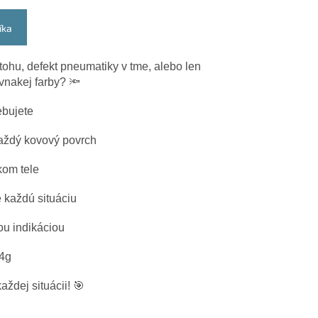
íka
tohu, defekt pneumatiky v tme, alebo len
vnakej farby? 🔦
ebujete
aždý kovový povrch
kom tele
e každú situáciu
ou indikáciou
64g
ždej situácii! 🎯