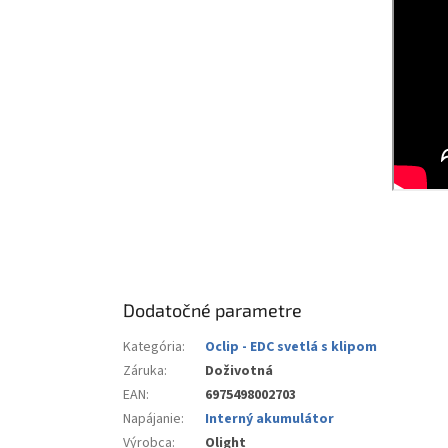
Dodatočné parametre
Kategória
:
Oclip - EDC svetlá s klipom
Záruka
:
Doživotná
EAN
:
6975498002703
Napájanie
:
Interný akumulátor
Výrobca
:
Olight