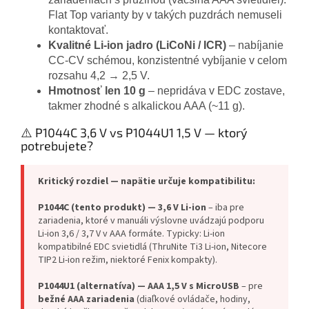
Flat Top varianty by v takých puzdrách nemuseli
kontaktovať.
Kvalitné Li-ion jadro (LiCoNi / ICR)
– nabíjanie
CC-CV schémou, konzistentné vybíjanie v celom
rozsahu 4,2 → 2,5 V.
Hmotnosť len 10 g
– nepridáva v EDC zostave,
takmer zhodné s alkalickou AAA (~11 g).
⚠️ P1044C 3,6 V vs P1044U1 1,5 V — ktorý
potrebujete?
Kritický rozdiel — napätie určuje kompatibilitu:
P1044C (tento produkt) — 3,6 V Li-ion
– iba pre
zariadenia, ktoré v manuáli výslovne uvádzajú podporu
Li-ion 3,6 / 3,7 V v AAA formáte. Typicky: Li-ion
kompatibilné EDC svietidlá (ThruNite Ti3 Li-ion, Nitecore
TIP2 Li-ion režim, niektoré Fenix kompakty).
P1044U1 (alternatíva) — AAA 1,5 V s MicroUSB
– pre
bežné AAA zariadenia
(diaľkové ovládače, hodiny,