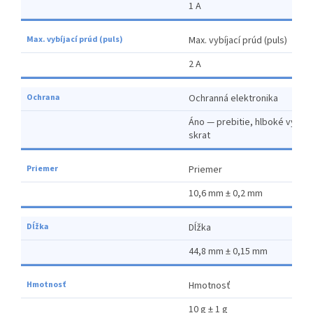
1 A
Max. vybíjací prúd (puls)
2 A
Ochranná elektronika
Áno — prebitie, hlboké vybiti
skrat
Priemer
10,6 mm ± 0,2 mm
Dĺžka
44,8 mm ± 0,15 mm
Hmotnosť
10 g ± 1 g