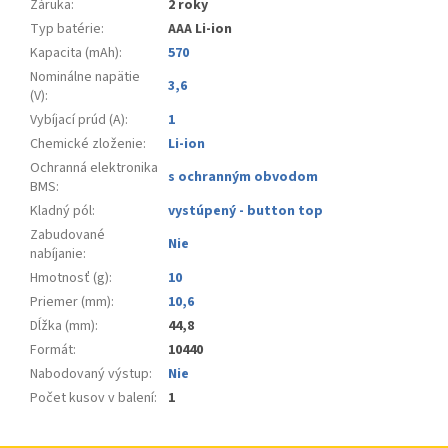
Záruka
:
2 roky
Typ batérie
:
AAA Li-ion
Kapacita (mAh)
:
570
Nominálne napätie
3,6
(V)
:
Vybíjací prúd (A)
:
1
Chemické zloženie
:
Li-ion
Ochranná elektronika
s ochranným obvodom
BMS
:
Kladný pól
:
vystúpený - button top
Zabudované
Nie
nabíjanie
:
Hmotnosť (g)
:
10
Priemer (mm)
:
10,6
Dĺžka (mm)
:
44,8
Formát
:
10440
Nabodovaný výstup
:
Nie
Počet kusov v balení
:
1