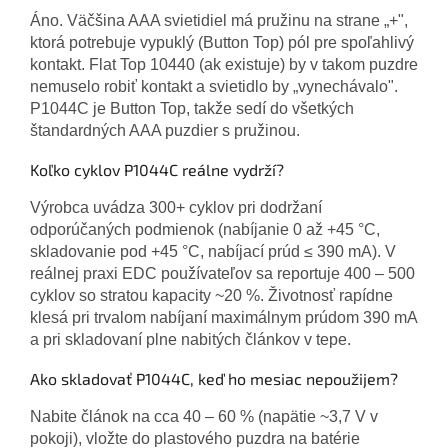
Áno. Väčšina AAA svietidiel má pružinu na strane „+",
ktorá potrebuje vypuklý (Button Top) pól pre spoľahlivý
kontakt. Flat Top 10440 (ak existuje) by v takom puzdre
nemuselo robiť kontakt a svietidlo by „vynechávalo".
P1044C je Button Top, takže sedí do všetkých
štandardných AAA puzdier s pružinou.
Koľko cyklov P1044C reálne vydrží?
Výrobca uvádza 300+ cyklov pri dodržaní
odporúčaných podmienok (nabíjanie 0 až +45 °C,
skladovanie pod +45 °C, nabíjací prúd ≤ 390 mA). V
reálnej praxi EDC používateľov sa reportuje 400 – 500
cyklov so stratou kapacity ~20 %. Životnosť rapídne
klesá pri trvalom nabíjaní maximálnym prúdom 390 mA
a pri skladovaní plne nabitých článkov v tepe.
Ako skladovať P1044C, keď ho mesiac nepoužijem?
Nabite článok na cca 40 – 60 % (napätie ~3,7 V v
pokoji), vložte do plastového puzdra na batérie