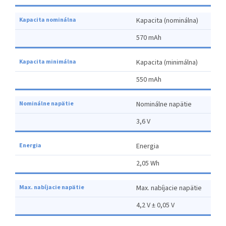
Kapacita (nominálna)
570 mAh
Kapacita (minimálna)
550 mAh
Nominálne napätie
3,6 V
Energia
2,05 Wh
Max. nabíjacie napätie
4,2 V ± 0,05 V