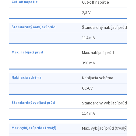
Cut-off napätie
2,5 V
Štandardný nabíjací prúd
114 mA
Max. nabíjací prúd
390 mA
Nabíjacia schéma
CC-CV
Štandardný vybíjací prúd
114 mA
Max. vybíjací prúd (trvalý)