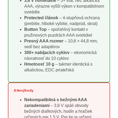
3,6 V nominálne
– 3× viac než alkalická
AAA, výrazne vyšší výkon v kompatibilnom
svietidle
Protected článok
– 4-stupňová ochrana
(prebitie, hlboké vybitie, nadprúd, skrat)
Button Top
– spoľahlivý kontakt v
pružinových puzdrách AAA svietidiel
Presný AAA rozmer
– 10,6 × 44,8 mm,
sedí bez adaptérov
300+ nabíjacích cyklov
– ekonomická
návratnosť do 10 cyklov
Hmotnosť 10 g
– takmer identická s
alkalickou, EDC priateľská
✘ Nevýhody
Nekompatibilná s bežnými AAA
zariadeniami
– 3,6 V spáli obvody
bežných diaľkových, hodín a hračiek
určených pre 1,5 V. Pre tie je určený