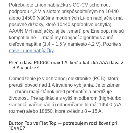
Potrebujete Li-ion nabíjačku s CC-CV schémou,
podporou 4,2 V a slotom prispôsobiteľným na 10440
alebo 14500 (väčšina moderných Li-ion nabíjačiek má
posuvné držiaky, ktoré 10440 spoľahlivo uchytia).
AAA/NiMH nabíjačky, aj tie „smart" pre Eneloop, nie sú
kompatibilné — majú iný nabíjací algoritmus a iné
cieľové napätie (1,4 – 1,5 V namiesto 4,2 V). Pozrite si
naše Li-ion nabíjačky
.
Prečo dáva P1044C max 1 A, keď alkalická AAA dáva 2
– 3 A v pulze?
Obmedzenie je v ochrannej elektronike (PCB), ktorá
preruší obvod nad 1 A trvalého vybíjania. Je to zámer
— chráni malý článok pred prehriatím a predlžuje
životnosť. Pre aplikácie s vyšším odberom (high-turbo
svietidlá, väčšie rádiá) odporúčame formát 14500 (AA
rozmer) alebo 18650, ktoré zvládnu 8 – 15 A.
Button Top vs Flat Top — potrebujem rozlišovať pri
10440?