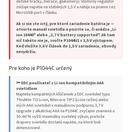
detské hračky, merače, glukomery). Vnútorný regulátor
znižuje napätie na stabilných 1,5 V a nabíja sa priamo cez
MicroUSB port v článku.
Ak si nie ste istý, pre ktoré zariadenie batéria je —
otvorte manuál svietidla a pozrite sa, či uvádza „Li-
ion 10440" alebo „3,7 V battery supported". Ak tam
nič takéto nie je, zvoľte P1044U1 s 1,5 V výstupom.
Keď vložíte 3,6 V článok do 1,5 V zariadenia, obvody
nevydržia.
Pre koho je P1044C určený
🔦 EDC používateľ s Li-ion kompatibilným AAA
svietidlom
Majitelia kompaktných kľúčeniek a EDC svietidiel typu
ThruNite Ti3 Li-ion, Nitecore TIP2 (Li-ion režim) alebo
iných AAA svietidiel s manuálovou podporou 3,7 V.
Upgrade z alkalickej AAA na P1044C zvyčajne znamená o
30–60 % vyšší maximálny svetelný výkon, pretože
drajvery svietidla dostanú napätie, na ktoré boli
dimenzované.