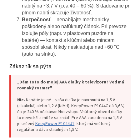
nabitý na ~3,7 V (cca 40 – 60 %). Skladovanie pri
plnom nabití skracuje životnosť.
Bezpečnosť
– nenabíjajte mechanicky
poškodený alebo nafúknutý článok. Pri prevoze
izolujte póly (napr. v plastovom puzdre na
batérie) — kontakt s kľúčmi alebo mincami
spôsobí skrat. Nikdy neskladujte nad +60 °C
(auto na slnku).
Zákazník sa pýta
„Dám toto do mojej AAA diaľky k televízoru? Veď má
rovnaký rozmer."
Nie.
Napätie je iné – vaša diaľka je navrhnutá na 1,5 V
(alkalická) alebo 1,2 V (NiMH). KeepPower P1044C dá 3,6 V,
čo je 240 % očakávaného vstupu. Vnútorný obvod diaľky
to nevydrží a môže sa zničiť. Pre AAA zariadenia na 1,5 V
je určený
KeepPower P1044U1
, ktorý má vnútorný
regulátor a dáva stabilných 1,5 V.