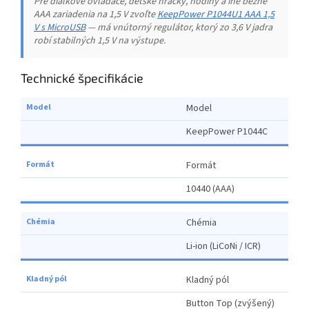
Pre diaľkové ovládače, detské hračky, hodiny a iné bežné
AAA zariadenia na 1,5 V zvoľte
KeepPower P1044U1 AAA 1,5
V s MicroUSB
— má vnútorný regulátor, ktorý zo 3,6 V jadra
robí stabilných 1,5 V na výstupe.
Technické špecifikácie
Model
KeepPower P1044C
Formát
10440 (AAA)
Chémia
Li-ion (LiCoNi / ICR)
Kladný pól
Button Top (zvýšený)