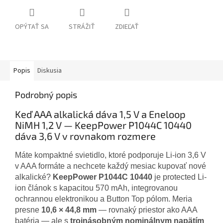
OPÝTAŤ SA
STRÁŽIŤ
ZDIEĽAŤ
Popis
Diskusia
Podrobný popis
Keď AAA alkalická dáva 1,5 V a Eneloop
NiMH 1,2 V — KeepPower P1044C 10440
dáva 3,6 V v rovnakom rozmere
Máte kompaktné svietidlo, ktoré podporuje Li-ion 3,6 V
v AAA formáte a nechcete každý mesiac kupovať nové
alkalické?
KeepPower P1044C 10440
je protected Li-
ion článok s kapacitou 570 mAh, integrovanou
ochrannou elektronikou a Button Top pólom. Meria
presne
10,6 × 44,8 mm
— rovnaký priestor ako AAA
batéria — ale s
trojnásobným nominálnym napätím