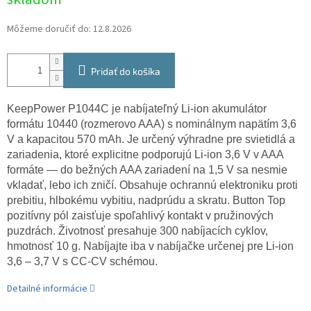
cena:
Môžeme doručiť do:
12.8.2026
Pridať do košíka
KeepPower P1044C je nabíjateľný Li-ion akumulátor
formátu 10440 (rozmerovo AAA) s nominálnym napätím 3,6
V a kapacitou 570 mAh. Je určený výhradne pre svietidlá a
zariadenia, ktoré explicitne podporujú Li-ion 3,6 V v AAA
formáte — do bežných AAA zariadení na 1,5 V sa nesmie
vkladať, lebo ich zničí. Obsahuje ochrannú elektroniku proti
prebitiu, hlbokému vybitiu, nadprúdu a skratu. Button Top
pozitívny pól zaisťuje spoľahlivý kontakt v pružinových
puzdrách. Životnosť presahuje 300 nabíjacích cyklov,
hmotnosť 10 g. Nabíjajte iba v nabíjačke určenej pre Li-ion
3,6 – 3,7 V s CC-CV schémou.
Detailné informácie