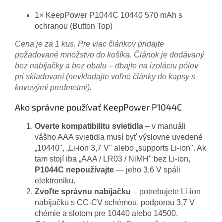
1× KeepPower P1044C 10440 570 mAh s
ochranou (Button Top)
Cena je za 1 kus. Pre viac článkov pridajte
požadované množstvo do košíka. Článok je dodávaný
bez nabíjačky a bez obalu – dbajte na izoláciu pólov
pri skladovaní (nevkladajte voľné články do kapsy s
kovovými predmetmi).
Ako správne používať KeepPower P1044C
Overte kompatibilitu svietidla
– v manuáli
vášho AAA svietidla musí byť výslovne uvedené
„10440", „Li-ion 3,7 V" alebo „supports Li-ion". Ak
tam stojí iba „AAA / LR03 / NiMH" bez Li-ion,
P1044C nepoužívajte
— jeho 3,6 V spáli
elektroniku.
Zvoľte správnu nabíjačku
– potrebujete Li-ion
nabíjačku s CC-CV schémou, podporou 3,7 V
chémie a slotom pre 10440 alebo 14500.