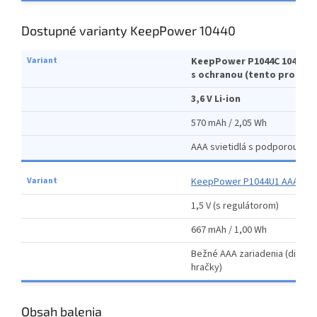
Dostupné varianty KeepPower 10440
KeepPower P1044C 10440 B
s ochranou (tento produkt
3,6 V Li-ion
570 mAh / 2,05 Wh
AAA svietidlá s podporou Li-io
KeepPower P1044U1 AAA s M
1,5 V (s regulátorom)
667 mAh / 1,00 Wh
Bežné AAA zariadenia (diaľky,
hračky)
Obsah balenia