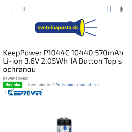
Prejsť
NÁKUP
na
obsah
KOŠÍK
KeepPower P1044C 10440 570mAh
Li-ion 3.6V 2.05Wh 1A Button Top s
ochranou
KPWRP10440C
Priemerné
Neohodnotené
Podrobnosti hodnotenia
Novinka
hodnotenie
produktu
je
0,0
z
5
hviezdičiek.