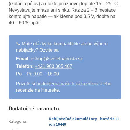
(izolácia pólov) a uložte pri izbovej teplote 15 – 25 °C.
Nevystavujte mrazu ani slnku. Raz za 2 – 3 mesiace
kontrolujte napätie — ak klesne pod 3,5 V, dobite na
40 – 60 % opäť.
📞 Máte otázky ku kompatibilite alebo výberu
nabíjačky? Ozvite sa
Email:
eshop@svetelnaposta.sk
Telefón:
+421 903 305 407
Po – Pi: 9:00 – 16:00
Pozrite si
hodnotenia našich zákazníkov
alebo
recenzie na Heureke
.
Dodatočné parametre
Nabíjateľné akumulátory - batérie Li-
Kategória
:
ion 10440