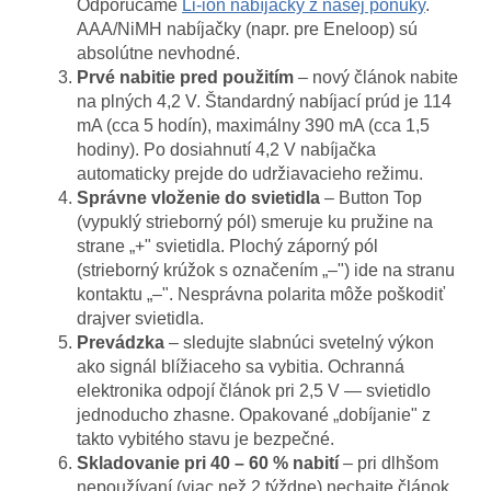
Odporúčame
Li-ion nabíjačky z našej ponuky
.
AAA/NiMH nabíjačky (napr. pre Eneloop) sú
absolútne nevhodné.
Prvé nabitie pred použitím
– nový článok nabite
na plných 4,2 V. Štandardný nabíjací prúd je 114
mA (cca 5 hodín), maximálny 390 mA (cca 1,5
hodiny). Po dosiahnutí 4,2 V nabíjačka
automaticky prejde do udržiavacieho režimu.
Správne vloženie do svietidla
– Button Top
(vypuklý strieborný pól) smeruje ku pružine na
strane „+" svietidla. Plochý záporný pól
(strieborný krúžok s označením „–") ide na stranu
kontaktu „–". Nesprávna polarita môže poškodiť
drajver svietidla.
Prevádzka
– sledujte slabnúci svetelný výkon
ako signál blížiaceho sa vybitia. Ochranná
elektronika odpojí článok pri 2,5 V — svietidlo
jednoducho zhasne. Opakované „dobíjanie" z
takto vybitého stavu je bezpečné.
Skladovanie pri 40 – 60 % nabití
– pri dlhšom
nepoužívaní (viac než 2 týždne) nechajte článok