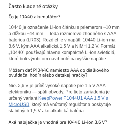
Často kladené otázky
Čo je 10440 akumulátor?
10440 je označenie Li-ion článku s priemerom ~10 mm
a dĺžkou ~44 mm — teda rozmerovo zhodného s AAA
batériou (LR03). Rozdiel je v napätí: 10440 Li-ion má
3,6 V, kým AAA alkalická 1,5 V a NiMH 1,2 V. Formát
„10440" používajú hlavne kompaktné Li-ion svietidlá,
ktoré boli výrobcom navrhnuté na vyššie napätie.
Môžem dať P1044C namiesto AAA do diaľkového
ovládača, hodín alebo detskej hračky?
Nie. 3,6 V je príliš vysoké napätie pre 1,5 V AAA
elektroniku — spáli obvody. Pre tieto zariadenia je
určený variant
KeepPower P1044U1 AAA 1,5 V s
MicroUSB
, ktorý má vnútorný regulátor a poskytuje
stabilných 1,5 V ako alkalická batéria.
Aká nabíjačka je vhodná pre 10440 Li-ion 3,6 V?