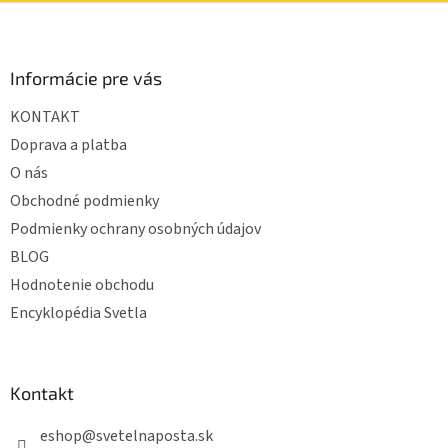
Z
á
p
ä
Informácie pre vás
t
KONTAKT
i
e
Doprava a platba
O nás
Obchodné podmienky
Podmienky ochrany osobných údajov
BLOG
Hodnotenie obchodu
Encyklopédia Svetla
Kontakt
eshop
@
svetelnaposta.sk