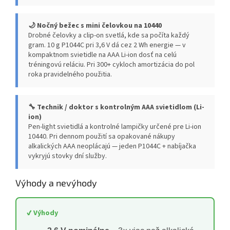
🌙 Nočný bežec s mini čelovkou na 10440
Drobné čelovky a clip-on svetlá, kde sa počíta každý
gram. 10 g P1044C pri 3,6 V dá cez 2 Wh energie — v
kompaktnom svietidle na AAA Li-ion dosť na celú
tréningovú reláciu. Pri 300+ cykloch amortizácia do pol
roka pravidelného použitia.
🔧 Technik / doktor s kontrolným AAA svietidlom (Li-
ion)
Pen-light svietidlá a kontrolné lampičky určené pre Li-ion
10440. Pri dennom použití sa opakované nákupy
alkalických AAA neoplácajú — jeden P1044C + nabíjačka
vykryjú stovky dní služby.
Výhody a nevýhody
✔ Výhody