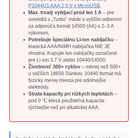
P1044U1 AAA 1,5 V s MicroUSB
.
Max. trvalý vybíjací prúd len 1 A
– pre
svietidlá v „Turbo" móde s vyšším odberom
sa odporúča formát 14500 (AA) s 2–3 A
výkonom.
Potrebuje špeciálnu Li-ion nabíjačku
–
klasická AAA/NiMH nabíjačka NIE JE
vhodná. Kupujte len nabíjačky označené
pre Li-ion 3,7 V alebo 10440/14500.
Životnosť 300+ cyklov
– menej než 500+
u väčších 18650 článkov. 10440 formát má
fyzicky menej miesta pre odolnejšie
elektródy.
Strata kapacity pri nízkych teplotách
–
pod 0 °C klesá použiteľná kapacita
rýchlejšie než pri alkalickej AAA.