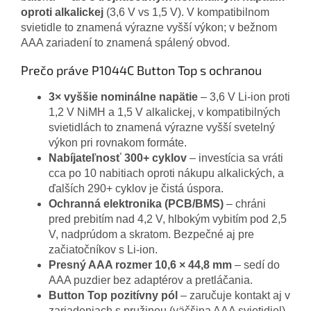
oproti alkalickej
(3,6 V vs 1,5 V). V kompatibilnom
svietidle to znamená výrazne vyšší výkon; v bežnom
AAA zariadení to znamená spálený obvod.
Prečo práve P1044C Button Top s ochranou
3× vyššie nominálne napätie
– 3,6 V Li-ion proti
1,2 V NiMH a 1,5 V alkalickej, v kompatibilných
svietidlách to znamená výrazne vyšší svetelný
výkon pri rovnakom formáte.
Nabíjateľnosť 300+ cyklov
– investícia sa vráti
cca po 10 nabitiach oproti nákupu alkalických, a
ďalších 290+ cyklov je čistá úspora.
Ochranná elektronika (PCB/BMS)
– chráni
pred prebitím nad 4,2 V, hlbokým vybitím pod 2,5
V, nadprúdom a skratom. Bezpečné aj pre
začiatočníkov s Li-ion.
Presný AAA rozmer 10,6 × 44,8 mm
– sedí do
AAA puzdier bez adaptérov a pretláčania.
Button Top pozitívny pól
– zaručuje kontakt aj v
zariadeniach s pružinou (väčšina AAA svietidiel).