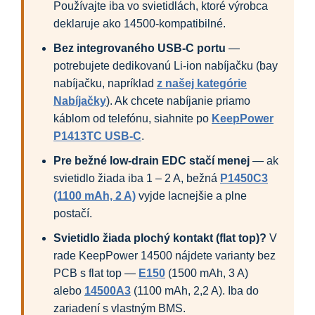
Používajte iba vo svietidlách, ktoré výrobca
deklaruje ako 14500-kompatibilné.
Bez integrovaného USB-C portu
—
potrebujete dedikovanú Li-ion nabíjačku (bay
nabíjačku, napríklad
z našej kategórie
Nabíjačky
). Ak chcete nabíjanie priamo
káblom od telefónu, siahnite po
KeepPower
P1413TC USB-C
.
Pre bežné low-drain EDC stačí menej
— ak
svietidlo žiada iba 1 – 2 A, bežná
P1450C3
(1100 mAh, 2 A)
vyjde lacnejšie a plne
postačí.
Svietidlo žiada plochý kontakt (flat top)?
V
rade KeepPower 14500 nájdete varianty bez
PCB s flat top —
E150
(1500 mAh, 3 A)
alebo
14500A3
(1100 mAh, 2,2 A). Iba do
zariadení s vlastným BMS.