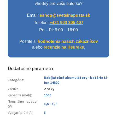
vhodný pre vašu baterku?
Email:
eshop@svetelnaposta.sk
Telefón:
+421 903 305 407
Po – Pi: 9:00 – 16:00
Pozrite si
hodnotenia našich zákazníkov
alebo
recenzie na Heureke
.
Dodatočné parametre
Nabíjateľné akumulátory - batérie Li-
Kategória
:
ion 14500
Záruka
:
2 roky
Kapacita (mAh)
:
1500
Nominálne napätie
3,6 - 3,7
(V)
:
Vybíjací prúd (A)
:
3