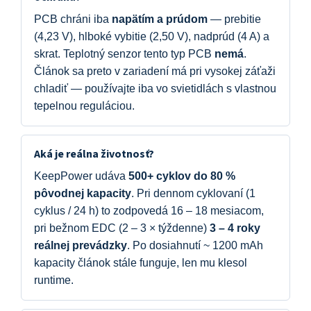
PCB chráni iba
napätím a prúdom
— prebitie
(4,23 V), hlboké vybitie (2,50 V), nadprúd (4 A) a
skrat. Teplotný senzor tento typ PCB
nemá
.
Článok sa preto v zariadení má pri vysokej záťaži
chladiť — používajte iba vo svietidlách s vlastnou
tepelnou reguláciou.
Aká je reálna životnosť?
KeepPower udáva
500+ cyklov do 80 %
pôvodnej kapacity
. Pri dennom cyklovaní (1
cyklus / 24 h) to zodpovedá 16 – 18 mesiacom,
pri bežnom EDC (2 – 3 × týždenne)
3 – 4 roky
reálnej prevádzky
. Po dosiahnutí ~ 1200 mAh
kapacity článok stále funguje, len mu klesol
runtime.