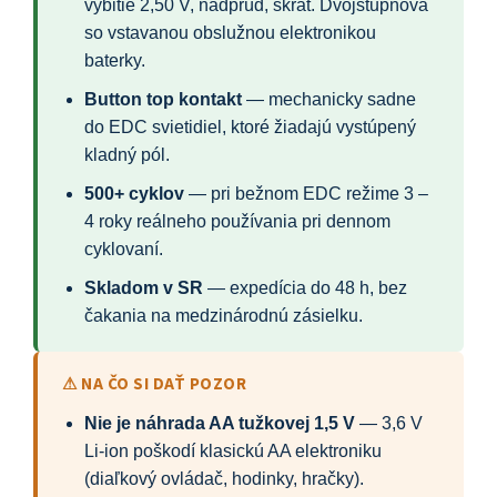
vybitie 2,50 V, nadprúd, skrat. Dvojstupňová
so vstavanou obslužnou elektronikou
baterky.
Button top kontakt
— mechanicky sadne
do EDC svietidiel, ktoré žiadajú vystúpený
kladný pól.
500+ cyklov
— pri bežnom EDC režime 3 –
4 roky reálneho používania pri dennom
cyklovaní.
Skladom v SR
— expedícia do 48 h, bez
čakania na medzinárodnú zásielku.
⚠ NA ČO SI DAŤ POZOR
Nie je náhrada AA tužkovej 1,5 V
— 3,6 V
Li-ion poškodí klasickú AA elektroniku
(diaľkový ovládač, hodinky, hračky).