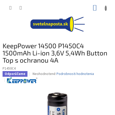
Prejsť
NÁKUP
na
obsah
KOŠÍK
KeepPower 14500 P1450C4
1500mAh Li-ion 3,6V 5,4Wh Button
Top s ochranou 4A
P1450C4
Priemerné
Neohodnotené
Podrobnosti hodnotenia
Odporúčame
hodnotenie
produktu
je
0,0
z
5
hviezdičiek.