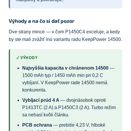
Výhody a na čo si dať pozor
Dve strany mince — v čom P1450C4 exceluje, a kedy
by ste mali zvážiť inú variantu radu KeepPower 14500.
✓ VÝHODY
Najvyššia kapacita v chránenom 14500
—
1500 mAh typ / 1450 mAh min pri 0,2 C
vybíjaní. V KeepPower rade 14500 nemá
konkurenta.
Vybíjací prúd 4 A
— dvojnásobok oproti
P1413TC (2 A) a P1450C3 (2 A). Turbo režim
sa nehasí kvôli článku.
PCB ochrana
— prebitie 4,23 V, hlboké