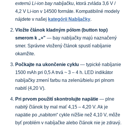
externú Li-ion bay nabíjačku
, ktorá zvláda 3,6 V /
4,2 V Li-ion v 14500 formáte. Kompatibilné modely
nájdete v našej
kategórii Nabíjačky
.
Vložte článok kladným pólom (button top)
smerom k „+"
— bay nabíjačky majú naznačený
smer. Správne vložený článok spustí nabíjanie
okamžite.
Počkajte na ukončenie cyklu
— typické nabíjanie
1500 mAh pri 0,5 A trvá ~ 3 – 4 h. LED indikátor
nabíjačky zmení farbu na zelenú/bielu pri plnom
nabití (4,20 V).
Pri prvom použití skontrolujte napätie
— plne
nabitý článok by mal mať 4,15 – 4,20 V. Ak je
napätie po „nabitom“ cykle nižšie než 4,10 V, môže
byť problém v nabíjačke alebo článok nie je zdravý.