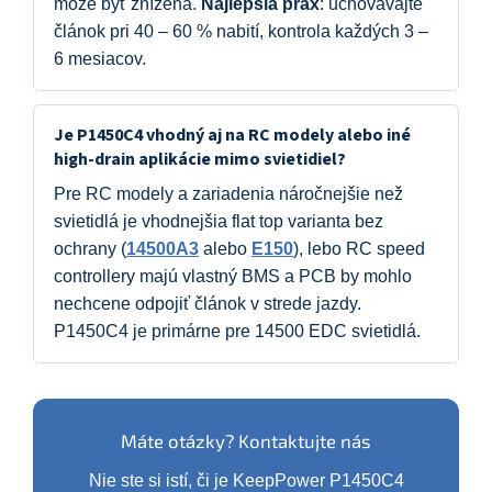
môže byť znížená.
Najlepšia prax
: uchovávajte
článok pri 40 – 60 % nabití, kontrola každých 3 –
6 mesiacov.
Je P1450C4 vhodný aj na RC modely alebo iné
high-drain aplikácie mimo svietidiel?
Pre RC modely a zariadenia náročnejšie než
svietidlá je vhodnejšia flat top varianta bez
ochrany (
14500A3
alebo
E150
), lebo RC speed
controllery majú vlastný BMS a PCB by mohlo
nechcene odpojiť článok v strede jazdy.
P1450C4 je primárne pre 14500 EDC svietidlá.
Máte otázky? Kontaktujte nás
Nie ste si istí, či je KeepPower P1450C4