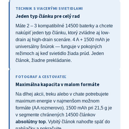
TECHNIK S VIACERÝMI SVIETIDLAMI
Jeden typ článku pre celý rad
Máte 2 – 3 kompatibilné 14500 baterky a chcete
nakúpiť jeden typ článku, ktorý zvládne aj low-
drain aj high-drain scenáre. 4 A + 1500 mAh je
universálny šnúrok — funguje v pokojných
režimoch aj keď svietidlo žiada prúd. Jeden
článok, žiadne prekládanie.
FOTOGRAF A CESTOVATEĽ
Maximálna kapacita v malom formáte
Na dlhej akcii, treku alebo v chate potrebujete
maximum energie v najmenšom možnom
formáte (AA rozmerovo). 1500 mAh pri 21,5 g je
v segmente chránených 14500 článkov
absolútny top
. Vybitý článok nahoďte späť do
nabíjačky a pokračujte.