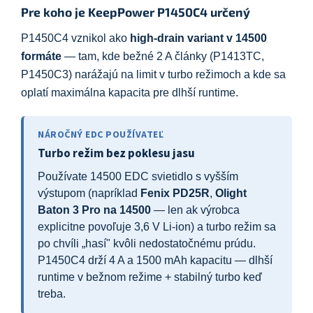
Pre koho je KeepPower P1450C4 určený
P1450C4 vznikol ako
high-drain variant v 14500
formáte
— tam, kde bežné 2 A články (P1413TC,
P1450C3) narážajú na limit v turbo režimoch a kde sa
oplatí maximálna kapacita pre dlhší runtime.
NÁROČNÝ EDC POUŽÍVATEĽ
Turbo režim bez poklesu jasu
Používate 14500 EDC svietidlo s vyšším
výstupom (napríklad
Fenix PD25R
,
Olight
Baton 3 Pro na 14500
— len ak výrobca
explicitne povoľuje 3,6 V Li-ion) a turbo režim sa
po chvíli „hasí" kvôli nedostatočnému prúdu.
P1450C4 drží 4 A a 1500 mAh kapacitu — dlhší
runtime v bežnom režime + stabilný turbo keď
treba.