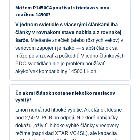
Môžem P1450C4 používať striedavo s inou
značkou 14500?
V jednom svietidle s viacerými článkami iba
články v rovnakom stave nabitia a z rovnakej
šarže.
Miešanie značiek (alebo rôznych vekov) v
sériovom zapojení je riziko — slabší článok sa
môže polarizovať a poškodiť. V jedno-článkových
EDC svietidlách nie je problém používať
akýkoľvek kompatibilný 14500 Li-ion.
Čo ak mi článok zostane niekoľko mesiacov
vybitý?
Li-ion nemá rád hlboké vybitie. Ak článok klesne
pod 2,50 V, PCB ho odpojí. Niektoré nabíjačky
dokážu „oživiť" hlboko vybité články v recovery
režime (napríklad XTAR VC4SL), ale kapacita