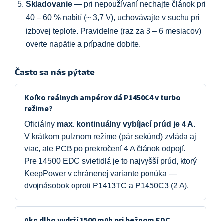
Skladovanie
— pri nepoužívaní nechajte článok pri
40 – 60 % nabití (~ 3,7 V), uchovávajte v suchu pri
izbovej teplote. Pravidelne (raz za 3 – 6 mesiacov)
overte napätie a prípadne dobite.
Často sa nás pýtate
Koľko reálnych ampérov dá P1450C4 v turbo
režime?
Oficiálny
max. kontinuálny vybíjací prúd je 4 A
.
V krátkom pulznom režime (pár sekúnd) zvláda aj
viac, ale PCB po prekročení 4 A článok odpojí.
Pre 14500 EDC svietidlá je to najvyšší prúd, ktorý
KeepPower v chránenej variante ponúka —
dvojnásobok oproti P1413TC a P1450C3 (2 A).
Ako dlho vydrží 1500 mAh pri bežnom EDC