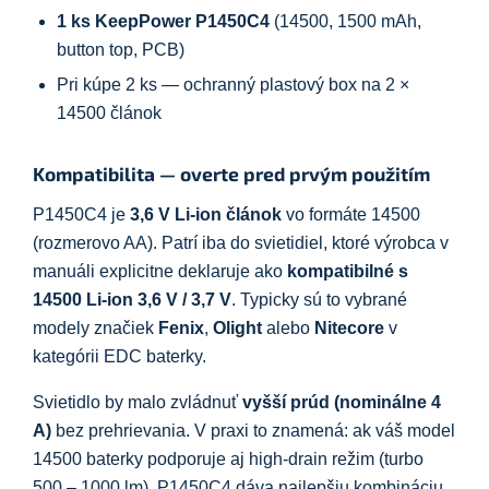
1 ks KeepPower P1450C4
(14500, 1500 mAh,
button top, PCB)
Pri kúpe 2 ks — ochranný plastový box na 2 ×
14500 článok
Kompatibilita — overte pred prvým použitím
P1450C4 je
3,6 V Li-ion článok
vo formáte 14500
(rozmerovo AA). Patrí iba do svietidiel, ktoré výrobca v
manuáli explicitne deklaruje ako
kompatibilné s
14500 Li-ion 3,6 V / 3,7 V
. Typicky sú to vybrané
modely značiek
Fenix
,
Olight
alebo
Nitecore
v
kategórii EDC baterky.
Svietidlo by malo zvládnuť
vyšší prúd (nominálne 4
A)
bez prehrievania. V praxi to znamená: ak váš model
14500 baterky podporuje aj high-drain režim (turbo
500 – 1000 lm), P1450C4 dáva najlepšiu kombináciu