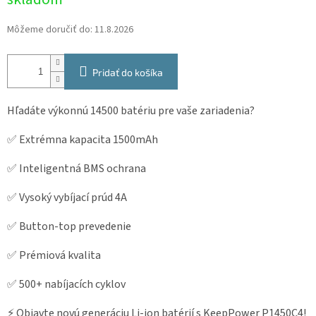
cena:
Môžeme doručiť do:
11.8.2026
Pridať do košíka
Hľadáte výkonnú 14500 batériu pre vaše zariadenia?
✅ Extrémna kapacita 1500mAh
✅ Inteligentná BMS ochrana
✅ Vysoký vybíjací prúd 4A
✅ Button-top prevedenie
✅ Prémiová kvalita
✅ 500+ nabíjacích cyklov
⚡ Objavte novú generáciu Li-ion batérií s KeepPower P1450C4!