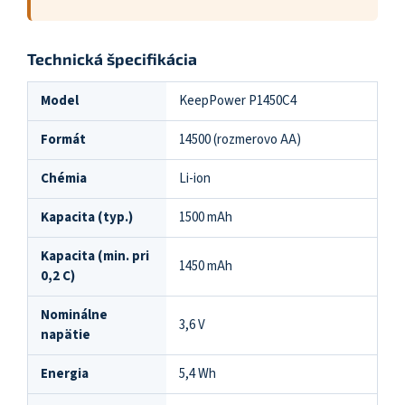
Technická špecifikácia
Model
KeepPower P1450C4
Formát
14500 (rozmerovo AA)
Chémia
Li-ion
Kapacita (typ.)
1500 mAh
Kapacita (min. pri
1450 mAh
0,2 C)
Nominálne
3,6 V
napätie
Energia
5,4 Wh