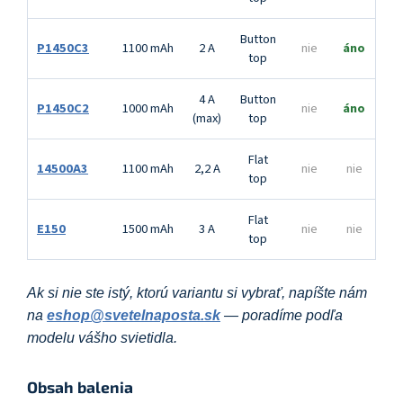
Button
P1450C3
1100 mAh
2 A
nie
áno
top
4 A
Button
P1450C2
1000 mAh
nie
áno
(max)
top
Flat
14500A3
1100 mAh
2,2 A
nie
nie
top
Flat
E150
1500 mAh
3 A
nie
nie
top
Ak si nie ste istý, ktorú variantu si vybrať, napíšte nám
na
eshop@svetelnaposta.sk
— poradíme podľa
modelu vášho svietidla.
Obsah balenia