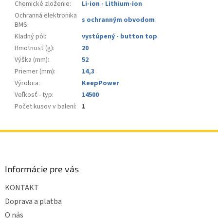
Chemické zloženie
:
Li-ion - Lithium-ion
Ochranná elektronika
s ochranným obvodom
BMS
:
Kladný pól
:
vystúpený - button top
Hmotnosť (g)
:
20
Výška (mm)
:
52
Priemer (mm)
:
14,3
Výrobca
:
KeepPower
Veľkosť - typ
:
14500
Počet kusov v balení
:
1
Z
á
p
ä
Informácie pre vás
t
KONTAKT
i
e
Doprava a platba
O nás