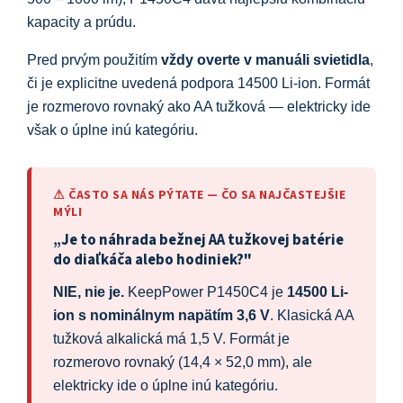
kapacity a prúdu.
Pred prvým použitím
vždy overte v manuáli svietidla
,
či je explicitne uvedená podpora 14500 Li-ion. Formát
je rozmerovo rovnaký ako AA tužková — elektricky ide
však o úplne inú kategóriu.
⚠ ČASTO SA NÁS PÝTATE — ČO SA NAJČASTEJŠIE
MÝLI
„Je to náhrada bežnej AA tužkovej batérie
do diaľkáča alebo hodiniek?"
NIE, nie je.
KeepPower P1450C4 je
14500 Li-
ion s nominálnym napätím 3,6 V
. Klasická AA
tužková alkalická má 1,5 V. Formát je
rozmerovo rovnaký (14,4 × 52,0 mm), ale
elektricky ide o úplne inú kategóriu.