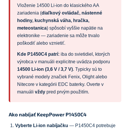
Vloženie 14500 Li-ion do klasického AA
zariadenia (
diaľkový ovládač, nástenné
hodiny, kuchynská váha, hračka,
meteostanica
) spôsobí vyššie napätie na
elektronike — zariadenie sa môže trvalo
poškodiť alebo vznietiť.
Kde P1450C4 patrí:
iba do svietidiel, ktorých
výrobca v manuáli explicitne uvádza podporu
14500 Li-ion (3,6 V / 3,7 V)
. Typicky sú to
vybrané modely značiek Fenix, Olight alebo
Nitecore v kategórii EDC baterky. Overte v
manuáli
vždy
pred prvým použitím.
Ako nabíjať KeepPower P1450C4
Vyberte Li-ion nabíjačku
— P1450C4 potrebuje