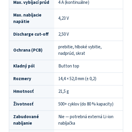
Max. vybíjací prúd
4 A (kontinuálne)
Max. nabíjacie
4,23 V
napätie
Discharge cut-off
2,50 V
prebitie, hlboké vybitie,
Ochrana (PCB)
nadprúd, skrat
Kladný pól
Button top
Rozmery
14,4 × 52,0 mm (± 0,2)
Hmotnosť
21,5 g
Životnosť
500+ cyklov (do 80 % kapacity)
Zabudované
Nie — potrebná externá Li-ion
nabíjanie
nabíjačka