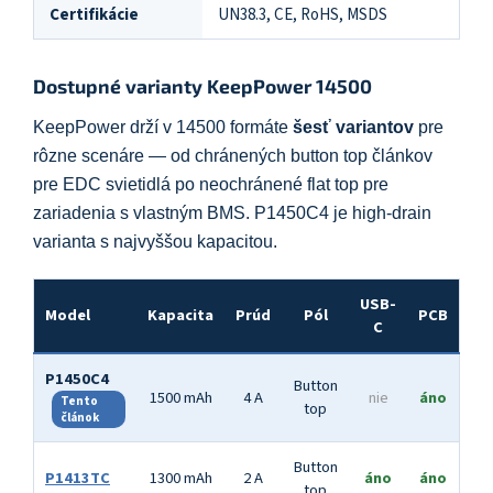
Certifikácie
UN38.3, CE, RoHS, MSDS
Dostupné varianty KeepPower 14500
KeepPower drží v 14500 formáte
šesť variantov
pre
rôzne scenáre — od chránených button top článkov
pre EDC svietidlá po neochránené flat top pre
zariadenia s vlastným BMS. P1450C4 je high-drain
varianta s najvyššou kapacitou.
USB-
Model
Kapacita
Prúd
Pól
PCB
C
P1450C4
Button
1500 mAh
4 A
nie
áno
Tento
top
článok
Button
P1413TC
1300 mAh
2 A
áno
áno
top