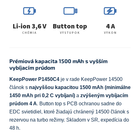
Li-ion 3,6 V
Button top
4 A
CHÉMIA
VÝSTUPOK
VÝKON
Prémiová kapacita 1500 mAh s vyšším
vybíjacím prúdom
KeepPower P1450C4
je v rade KeepPower 14500
článok s
najvyššou kapacitou 1500 mAh (minimálne
1450 mAh pri 0,2 C vybíjaní)
a
zvýšeným vybíjacím
prúdom 4 A
. Button top s PCB ochranou sadne do
EDC svietidiel, ktoré žiadajú chránený 14500 článok s
rezervou na turbo režimy. Skladom v SR, expedícia do
48 h.