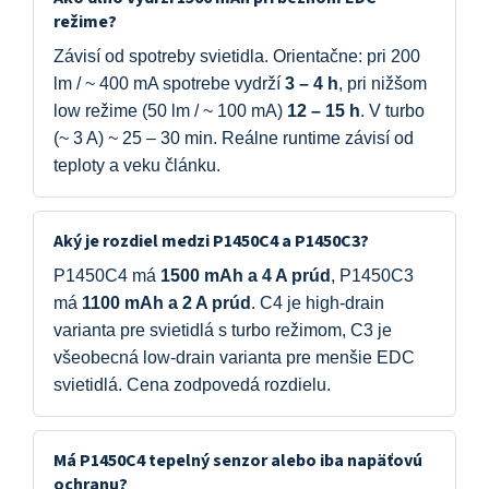
režime?
Závisí od spotreby svietidla. Orientačne: pri 200
lm / ~ 400 mA spotrebe vydrží
3 – 4 h
, pri nižšom
low režime (50 lm / ~ 100 mA)
12 – 15 h
. V turbo
(~ 3 A) ~ 25 – 30 min. Reálne runtime závisí od
teploty a veku článku.
Aký je rozdiel medzi P1450C4 a P1450C3?
P1450C4 má
1500 mAh a 4 A prúd
, P1450C3
má
1100 mAh a 2 A prúd
. C4 je high-drain
varianta pre svietidlá s turbo režimom, C3 je
všeobecná low-drain varianta pre menšie EDC
svietidlá. Cena zodpovedá rozdielu.
Má P1450C4 tepelný senzor alebo iba napäťovú
ochranu?