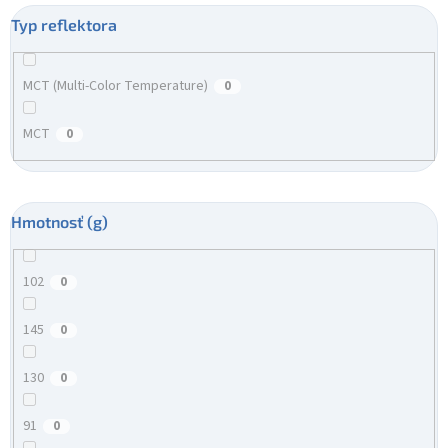
Typ reflektora
MCT (Multi-Color Temperature)
0
MCT
0
Hmotnosť (g)
102
0
145
0
130
0
91
0