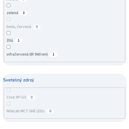
zelená
3
biela, červená
0
žltá
1
infračervená (IR 940 nm)
1
Svetelný zdroj
Cree XP-G3
0
NiteLab MCT UHE LEDs
0