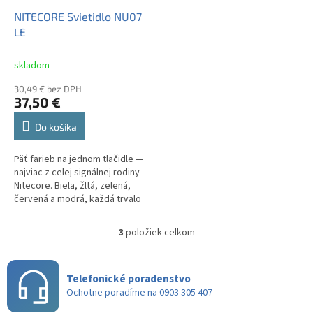
NITECORE Svietidlo NU07
LE
skladom
30,49 € bez DPH
37,50 €
Do košíka
Päť farieb na jednom tlačidle —
najviac z celej signálnej rodiny
Nitecore. Biela, žltá, zelená,
červená a modrá, každá trvalo
alebo blikajúca, plus červeno-
modré policajné...
3
položiek celkom
O
v
l
á
Telefonické poradenstvo
d
Ochotne poradíme na 0903 305 407
a