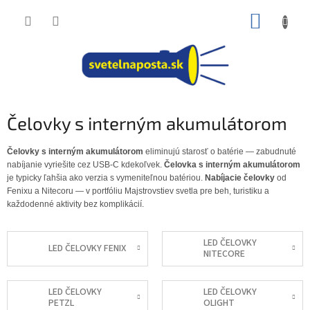
Prejsť
NÁKUP
na
obsah
KOŠÍK
Čelovky s interným akumulátorom
Čelovky s interným akumulátorom
eliminujú starosť o batérie — zabudnuté
nabíjanie vyriešite cez USB-C kdekoľvek.
Čelovka s interným akumulátorom
je typicky ľahšia ako verzia s vymeniteľnou batériou.
Nabíjacie čelovky
od
Fenixu a Nitecoru — v portfóliu Majstrovstiev svetla pre beh, turistiku a
každodenné aktivity bez komplikácií.
LED ČELOVKY
LED ČELOVKY FENIX
NITECORE
LED ČELOVKY
LED ČELOVKY
PETZL
OLIGHT