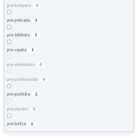
pre kempera
0
pre policajta
3
pre SBSkára
3
pre vojaka
1
pre elektrikára
0
pre profesionála
0
pre psičkára
2
pre plynára
0
pre bežca
2