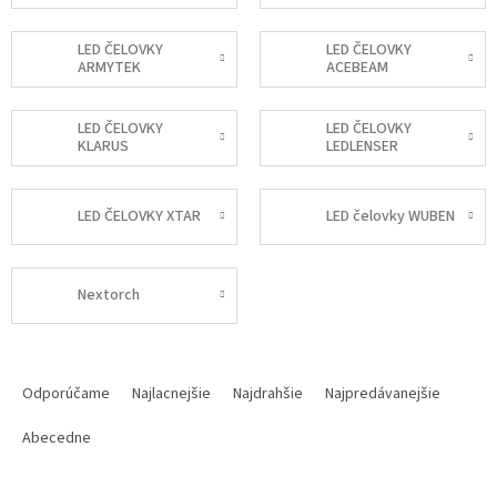
LED ČELOVKY
LED ČELOVKY
ARMYTEK
ACEBEAM
LED ČELOVKY
LED ČELOVKY
KLARUS
LEDLENSER
LED ČELOVKY XTAR
LED čelovky WUBEN
Nextorch
R
a
Odporúčame
Najlacnejšie
Najdrahšie
Najpredávanejšie
d
e
Abecedne
n
i