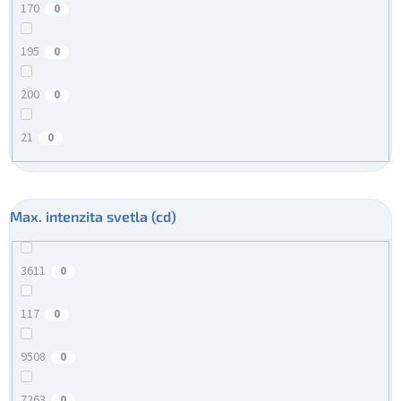
170
0
195
0
200
0
21
0
Max. intenzita svetla (cd)
3611
0
117
0
9508
0
7263
0