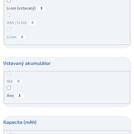
Li-ion (vstavaný)
3
AAA / Li-ion
0
Li-ion
0
Vstavaný akumulátor
Nie
0
Áno
3
Kapacita (mAh)