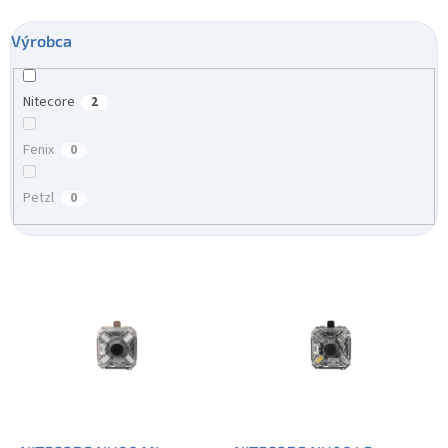
Výrobca
Nitecore
2
Fenix
0
Petzl
0
V
ý
p
i
s
p
r
o