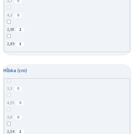
3,7
0
4,3
0
2,95
2
2,89
1
Hĺbka (cm)
3,3
0
4,55
0
3,8
0
2,54
2