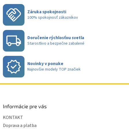
c
i
Záruka spokojnosti
e
100% spokojnosť zákazníkov
p
r
v
k
Doručenie rýchlosťou svetla
y
Starostlivo a bezpečne zabalené
v
ý
p
i
Novinky v ponuke
s
Najnovšie modely TOP značiek
u
Z
á
p
ä
Informácie pre vás
t
KONTAKT
i
e
Doprava a platba