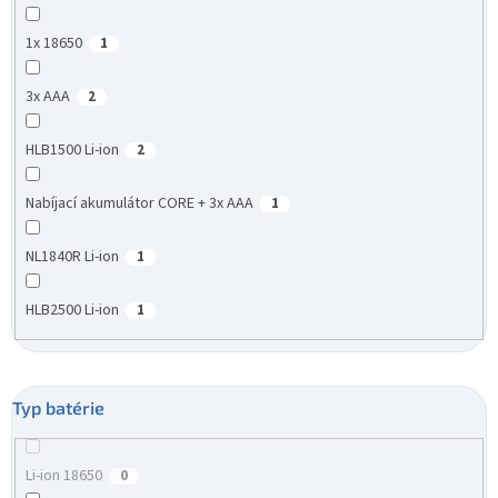
1x 18650
1
3x AAA
2
HLB1500 Li-ion
2
Nabíjací akumulátor CORE + 3x AAA
1
NL1840R Li-ion
1
HLB2500 Li-ion
1
Typ batérie
Li-ion 18650
0