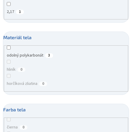
2,17
1
Materiál tela
odolný polykarbonát
3
hliník
0
horčíková zliatina
0
Farba tela
čierna
0