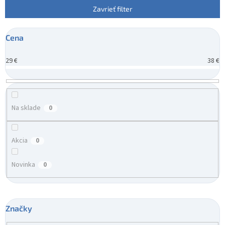
e
Zavrieť filter
p
r
Cena
o
d
29
€
38
€
u
k
t
o
v
Na sklade
0
Akcia
0
Novinka
0
Značky