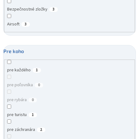
Bezpečnostné zložky
3
Airsoft
3
Pre koho
pre každého
1
pre poľovníka
0
pre rybára
0
pre turistu
1
pre záchranára
2