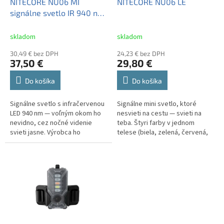
d
NITECORE NU06 MI
NITECORE NU06 LE
u
signálne svetlo IR 940 nm
k
+ 3 farby
t
skladom
skladom
o
30,49 € bez DPH
24,23 € bez DPH
v
37,50 €
29,80 €
Do košíka
Do košíka
Signálne svetlo s infračervenou
Signálne mini svetlo, ktoré
LED 940 nm — voľným okom ho
nesvieti na cestu — svieti na
nevidno, cez nočné videnie
teba. Štyri farby v jednom
svieti jasne. Výrobca ho
telese (biela, zelená, červená,
označuje ako IFF marker
modrá), každá trvalo alebo
(Identification Friend or Foe).
blikajúca, plus...
Že...