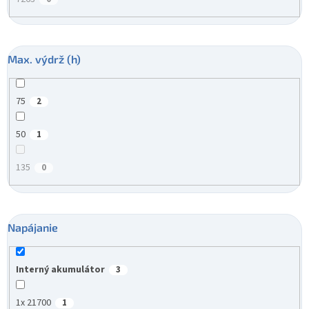
Max. výdrž (h)
75
2
50
1
135
0
Napájanie
Interný akumulátor
3
1x 21700
1