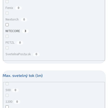
Fenix
0
Nextorch
0
NITECORE
3
PETZL
0
SvetelnaPosta.sk
0
Max. svetelný tok (lm)
500
0
1200
0