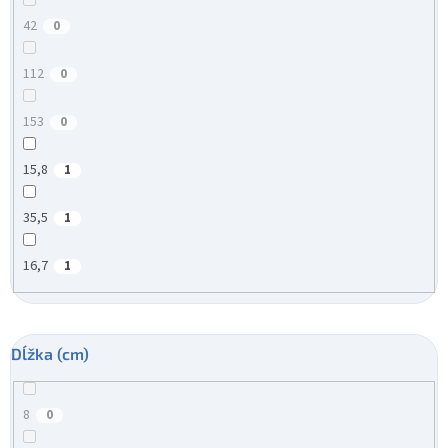
42
0
112
0
153
0
15,8
1
35,5
1
16,7
1
Dĺžka (cm)
8
0