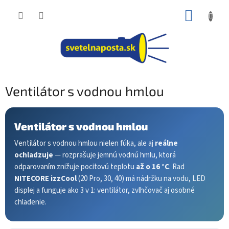
Prejsť
NÁKUP
na
obsah
KOŠÍK
Ventilátor s vodnou hmlou
Ventilátor s vodnou hmlou
Ventilátor s vodnou hmlou nielen fúka, ale aj
reálne
ochladzuje
— rozprašuje jemnú vodnú hmlu, ktorá
odparovaním znižuje pocitovú teplotu
až o 16 °C
. Rad
NITECORE izzCool
(20 Pro, 30, 40) má nádržku na vodu, LED
displej a funguje ako 3 v 1: ventilátor, zvlhčovač aj osobné
chladenie.