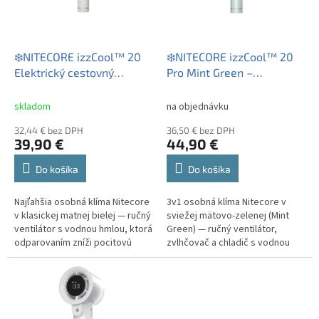
p
r
o
d
❄️NITECORE izzCool™ 20
❄️NITECORE izzCool™ 20
u
Elektrický cestovný
Pro Mint Green –
k
ventilátor s vodnou hmlou
elektrický cestovný
t
ventilátor s vodnou hmlou
skladom
na objednávku
o
32,44 € bez DPH
36,50 € bez DPH
v
39,90 €
44,90 €
Do košíka
Do košíka
Najľahšia osobná klíma Nitecore
3v1 osobná klíma Nitecore v
v klasickej matnej bielej — ručný
sviežej mätovo-zelenej (Mint
ventilátor s vodnou hmlou, ktorá
Green) — ručný ventilátor,
odparovaním zníži pocitovú
zvlhčovač a chladič s vodnou
teplotu až o 16 °C. Prúd vzduchu
hmlou v jednom. Odparovaním
8,6 m/s ako pri...
zníži pocitovú teplotu až o 16
°C,...