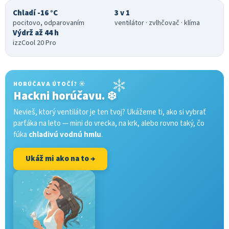
Chladí -16 °C
3 v 1
pocitovo, odparovaním
ventilátor · zvlhčovač · klíma
Výdrž až 44 h
izzCool 20 Pro
HORÚČAVA ÚTOČÍ? ☀️
Hackni horúčavu. ❄️
Nevieš, ktorý ventilátor je ten tvoj? Ukážeme ti, ako si vybrať
parťáka na leto — mini do vrecka, na krk, alebo rovno taký, čo
fúka
chladivú vodnú hmlu
.
Ukáž mi ako na to →