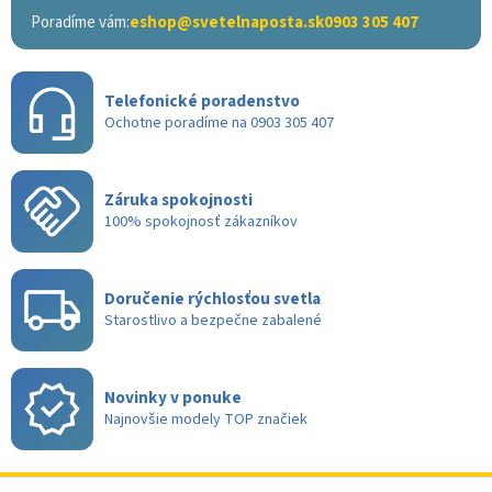
Poradíme vám:
eshop@svetelnaposta.sk
0903 305 407
Telefonické poradenstvo
Ochotne poradíme na 0903 305 407
Záruka spokojnosti
100% spokojnosť zákazníkov
Doručenie rýchlosťou svetla
Starostlivo a bezpečne zabalené
Novinky v ponuke
Najnovšie modely TOP značiek
Z