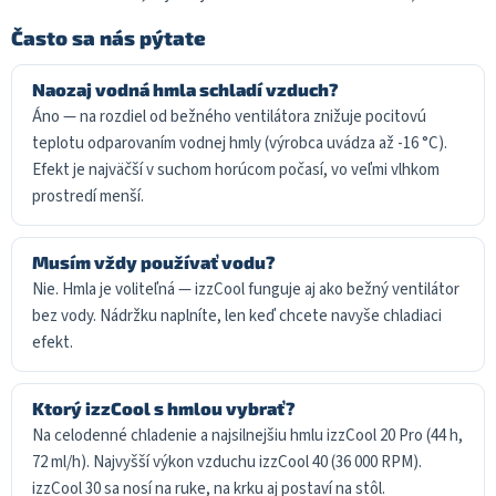
Často sa nás pýtate
Naozaj vodná hmla schladí vzduch?
Áno — na rozdiel od bežného ventilátora znižuje pocitovú
teplotu odparovaním vodnej hmly (výrobca uvádza až -16 °C).
Efekt je najväčší v suchom horúcom počasí, vo veľmi vlhkom
prostredí menší.
Musím vždy používať vodu?
Nie. Hmla je voliteľná — izzCool funguje aj ako bežný ventilátor
bez vody. Nádržku naplníte, len keď chcete navyše chladiaci
efekt.
Ktorý izzCool s hmlou vybrať?
Na celodenné chladenie a najsilnejšiu hmlu izzCool 20 Pro (44 h,
72 ml/h). Najvyšší výkon vzduchu izzCool 40 (36 000 RPM).
izzCool 30 sa nosí na ruke, na krku aj postaví na stôl.