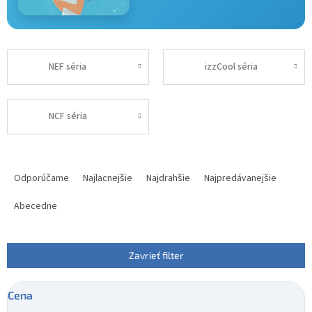
NEF séria
izzCool séria
NCF séria
R
a
Odporúčame
Najlacnejšie
Najdrahšie
Najpredávanejšie
d
e
Abecedne
n
i
e
Zavrieť filter
p
r
Cena
o