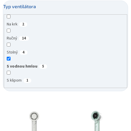
Typ ventilátora
Na krk
2
Ručný
14
Stolný
4
S vodnou hmlou
5
S klipom
1
V
ý
p
i
s