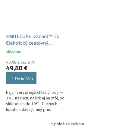
❄️NITECORE izzCool™ 30
Elektrický cestovný
ventilátor s vodnou hmlou
skladom
Priemerné
hodnotenie
40,49 € bez DPH
produktu
49,80 €
je
4,0
Do košíka
z
5
Najuniverzálnejší chladič rady —
hviezdičiek.
3 v 1 na ruku, na krk aj na stôl, so
sklopením do 105°. 7 tichých
lopatiek dáva jemný prúd
vzduchu, vodná hmla mieri na
tvár a znižuje pocitovú...
5
položiek celkom
O
v