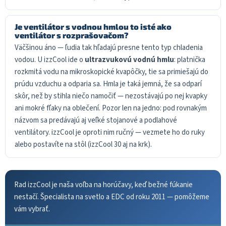
Je ventilátor s vodnou hmlou to isté ako
ventilátor s rozprašovačom?
Väčšinou áno — ľudia tak hľadajú presne tento typ chladenia
vodou. U izzCool ide o
ultrazvukovú vodnú hmlu
: platnička
rozkmitá vodu na mikroskopické kvapôčky, tie sa primiešajú do
prúdu vzduchu a odparia sa. Hmla je taká jemná, že sa odparí
skôr, než by stihla niečo namočiť — nezostávajú po nej kvapky
ani mokré fľaky na oblečení. Pozor len na jedno: pod rovnakým
názvom sa predávajú aj veľké stojanové a podlahové
ventilátory. izzCool je oproti nim ručný — vezmete ho do ruky
alebo postavíte na stôl (izzCool 30 aj na krk).
Rad izzCool je naša voľba na horúčavy, keď bežné fúkanie
nestačí. Špecialista na svetlo a EDC od roku 2011 — pomôžeme
vám vybrať.