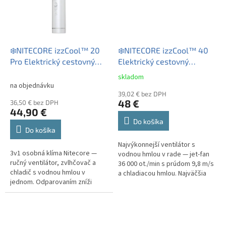
❄️NITECORE izzCool™ 20
❄️NITECORE izzCool™ 40
Pro Elektrický cestovný
Elektrický cestovný
ventilátor s vodnou hmlou
ventilátor s vodnou hmlou
skladom
Priemerné
na objednávku
hodnotenie
39,02 € bez DPH
produktu
48 €
36,50 € bez DPH
je
44,90 €
4,2
Do košíka
z
Do košíka
5
Najvýkonnejší ventilátor s
hviezdičiek.
3v1 osobná klíma Nitecore —
vodnou hmlou v rade — jet-fan
ručný ventilátor, zvlhčovač a
36 000 ot./min s prúdom 9,8 m/s
chladič s vodnou hmlou v
a chladiacou hmlou. Najväčšia
jednom. Odparovaním zníži
batéria 5200 mAh (až 14 h), 50
pocitovú teplotu až o 16 °C, váži
ml/h vodnej hmly a 5...
len 189 g a na 5000 mAh
batériu...