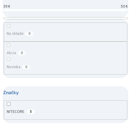
d
39
€
50
€
u
k
t
o
v
Na sklade
0
Akcia
0
Novinka
0
Značky
NITECORE
5