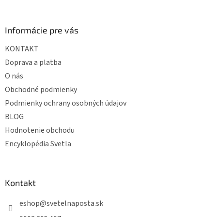
á
p
ä
Informácie pre vás
t
KONTAKT
i
e
Doprava a platba
O nás
Obchodné podmienky
Podmienky ochrany osobných údajov
BLOG
Hodnotenie obchodu
Encyklopédia Svetla
Kontakt
eshop
@
svetelnaposta.sk