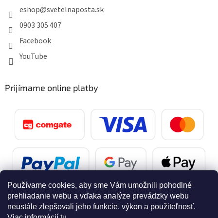
eshop
@
svetelnaposta.sk
0903 305 407
Facebook
YouTube
Prijímame online platby
Používame cookies, aby sme Vám umožnili pohodlné
prehliadanie webu a vďaka analýze prevádzky webu
neustále zlepšovali jeho funkcie, výkon a použiteľnosť.
Viac informácií
tu
.