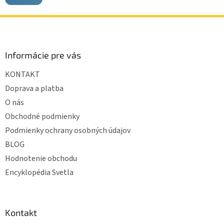
Z
á
p
ä
Informácie pre vás
t
KONTAKT
i
e
Doprava a platba
O nás
Obchodné podmienky
Podmienky ochrany osobných údajov
BLOG
Hodnotenie obchodu
Encyklopédia Svetla
Kontakt