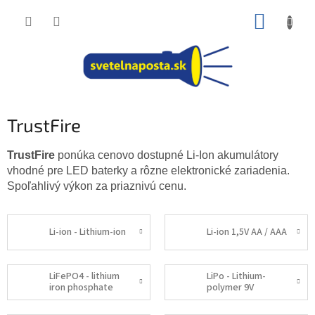
Prejsť
NÁKUP
na
obsah
KOŠÍK
TrustFire
TrustFire
ponúka cenovo dostupné Li-Ion akumulátory
vhodné pre LED baterky a rôzne elektronické zariadenia.
Spoľahlivý výkon za priaznivú cenu.
Li-ion - Lithium-ion
Li-ion 1,5V AA / AAA
LiFePO4 - lithium
LiPo - Lithium-
iron phosphate
polymer 9V