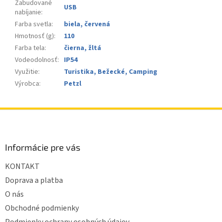
Zabudované
USB
nabíjanie
:
Farba svetla
:
biela, červená
Hmotnosť (g)
:
110
Farba tela
:
čierna, žltá
Vodeodolnosť
:
IP54
Využitie
:
Turistika, Bežecké, Camping
Výrobca
:
Petzl
Z
á
p
ä
Informácie pre vás
t
KONTAKT
i
e
Doprava a platba
O nás
Obchodné podmienky
Podmienky ochrany osobných údajov