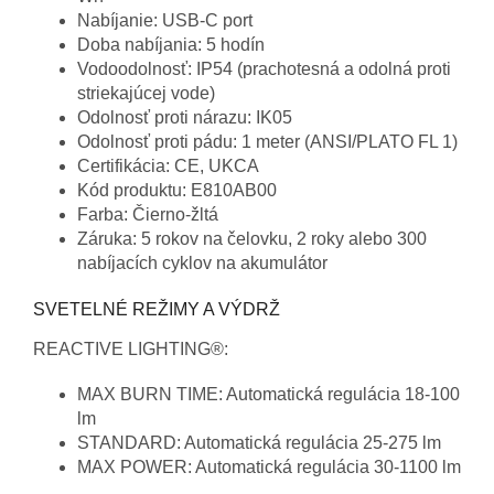
Nabíjanie: USB-C port
Doba nabíjania: 5 hodín
Vodoodolnosť: IP54 (prachotesná a odolná proti
striekajúcej vode)
Odolnosť proti nárazu: IK05
Odolnosť proti pádu: 1 meter (ANSI/PLATO FL 1)
Certifikácia: CE, UKCA
Kód produktu: E810AB00
Farba: Čierno-žltá
Záruka: 5 rokov na čelovku, 2 roky alebo 300
nabíjacích cyklov na akumulátor
SVETELNÉ REŽIMY A VÝDRŽ
REACTIVE LIGHTING®:
MAX BURN TIME: Automatická regulácia 18-100
lm
STANDARD: Automatická regulácia 25-275 lm
MAX POWER: Automatická regulácia 30-1100 lm