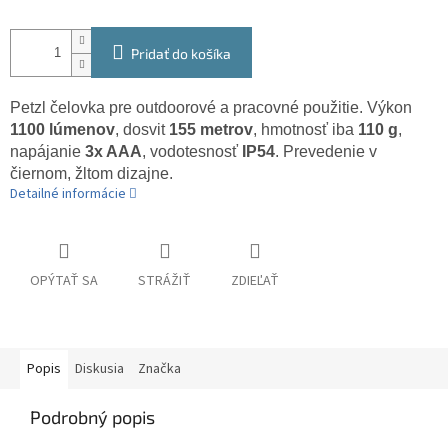
Pridať do košíka
Petzl čelovka pre outdoorové a pracovné použitie. Výkon
1100 lúmenov
, dosvit
155 metrov
, hmotnosť iba
110 g
,
napájanie
3x AAA
, vodotesnosť
IP54
. Prevedenie v
čiernom, žltom dizajne.
Detailné informácie
OPÝTAŤ SA
STRÁŽIŤ
ZDIEĽAŤ
Popis
Diskusia
Značka
Podrobný popis