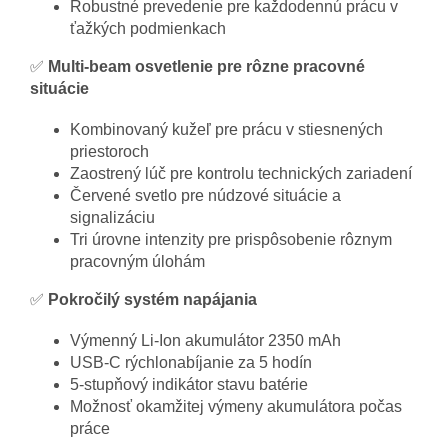
Robustné prevedenie pre každodennú prácu v
ťažkých podmienkach
✅
Multi-beam osvetlenie pre rôzne pracovné
situácie
Kombinovaný kužeľ pre prácu v stiesnených
priestoroch
Zaostrený lúč pre kontrolu technických zariadení
Červené svetlo pre núdzové situácie a
signalizáciu
Tri úrovne intenzity pre prispôsobenie rôznym
pracovným úlohám
✅
Pokročilý systém napájania
Výmenný Li-Ion akumulátor 2350 mAh
USB-C rýchlonabíjanie za 5 hodín
5-stupňový indikátor stavu batérie
Možnosť okamžitej výmeny akumulátora počas
práce