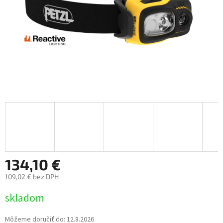
134,10 €
109,02 € bez DPH
Jednotková
skladom
cena:
Môžeme doručiť do:
12.8.2026