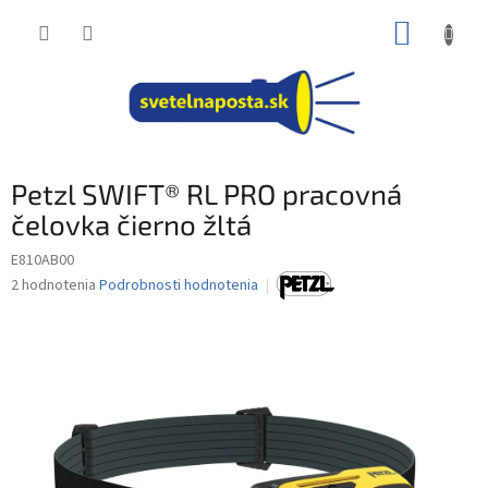
Prejsť
NÁKUP
na
obsah
KOŠÍK
Petzl SWIFT® RL PRO pracovná
čelovka čierno žltá
E810AB00
Priemerné
2 hodnotenia
Podrobnosti hodnotenia
hodnotenie
produktu
je
4,5
z
5
hviezdičiek.