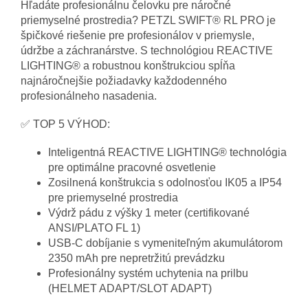
Hľadáte profesionálnu čelovku pre náročné
priemyselné prostredia? PETZL SWIFT® RL PRO je
špičkové riešenie pre profesionálov v priemysle,
údržbe a záchranárstve. S technológiou REACTIVE
LIGHTING® a robustnou konštrukciou spĺňa
najnáročnejšie požiadavky každodenného
profesionálneho nasadenia.
✅ TOP 5 VÝHOD:
Inteligentná REACTIVE LIGHTING® technológia
pre optimálne pracovné osvetlenie
Zosilnená konštrukcia s odolnosťou IK05 a IP54
pre priemyselné prostredia
Výdrž pádu z výšky 1 meter (certifikované
ANSI/PLATO FL 1)
USB-C dobíjanie s vymeniteľným akumulátorom
2350 mAh pre nepretržitú prevádzku
Profesionálny systém uchytenia na prilbu
(HELMET ADAPT/SLOT ADAPT)