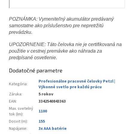
POZNÁMKA: Vymeniteľný akumulátor predávaný
samostatne ako príslušenstvo pre nepretržitú
prevádzku.
UPOZORNENIE: Táto čelovka nie je certifikovaná na
použitie v cestnej premávke ako náhrada za
predpísané osvetlenie.
Dodatočné parametre
Profesionálne pracovné čelovky Petzl |
Kategória
:
Výkonné svetlo pre každú prácu
Záruka
:
5 rokov
EAN
:
3342540843363
Max. svetelný
1100
tok (lm)
:
Dosvit (m)
:
155
Napájanie
:
3x AAA batérie