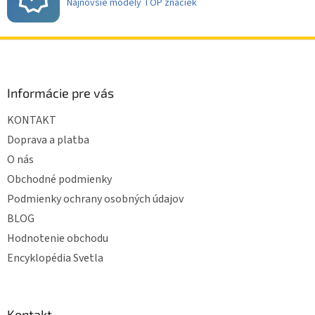
Najnovšie modely TOP značiek
Z
á
p
ä
Informácie pre vás
t
KONTAKT
i
e
Doprava a platba
O nás
Obchodné podmienky
Podmienky ochrany osobných údajov
BLOG
Hodnotenie obchodu
Encyklopédia Svetla
Kontakt