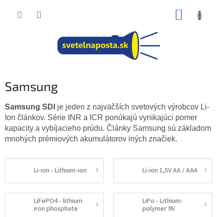
Prejsť
NÁKUP
na
obsah
KOŠÍK
Samsung
Samsung SDI
je jeden z najväčších svetových výrobcov Li-
Ion článkov. Série INR a ICR ponúkajú vynikajúci pomer
kapacity a vybíjacieho prúdu. Články Samsung sú základom
mnohých prémiových akumulátorov iných značiek.
Li-ion - Lithium-ion
Li-ion 1,5V AA / AAA
LiFePO4 - lithium
LiPo - Lithium-
iron phosphate
polymer 9V