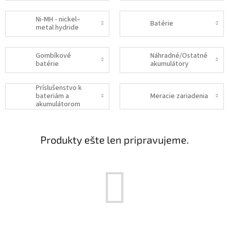
Ni-MH - nickel–
Batérie
metal hydride
Gombíkové
Náhradné/Ostatné
batérie
akumulátory
Príslušenstvo k
bateriám a
Meracie zariadenia
akumulátorom
Produkty ešte len pripravujeme.