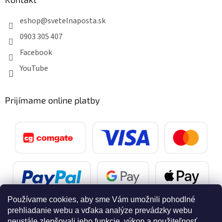
eshop
@
svetelnaposta.sk
0903 305 407
Facebook
YouTube
Prijímame online platby
Používame cookies, aby sme Vám umožnili pohodlné
prehliadanie webu a vďaka analýze prevádzky webu
neustále zlepšovali jeho funkcie, výkon a použiteľnosť.