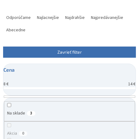
R
a
Odporúčame
Najlacnejšie
Najdrahšie
Najpredávanejšie
d
e
Abecedne
n
i
e
Zavrieť filter
p
r
Cena
o
d
8
€
14
€
u
k
t
o
v
Na sklade
3
Akcia
0