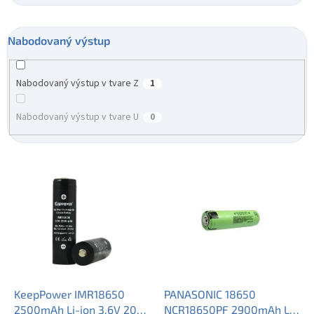
Nabodovaný výstup
Nabodovaný výstup v tvare Z
1
Nabodovaný výstup v tvare U
0
V
ý
p
i
s
p
r
o
d
KeepPower IMR18650
PANASONIC 18650
u
2500mAh Li-ion 3,6V 20A
NCR18650PF 2900mAh Li-