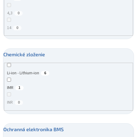
4,3
0
14
0
Chemické zloženie
Li-ion - Lithium-ion
6
IMR
1
INR
0
Ochranná elektronika BMS