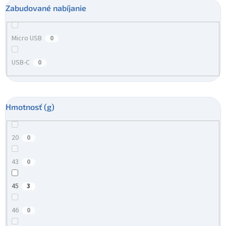
Zabudované nabíjanie
Micro USB
0
USB-C
0
Hmotnosť (g)
20
0
43
0
45
3
46
0