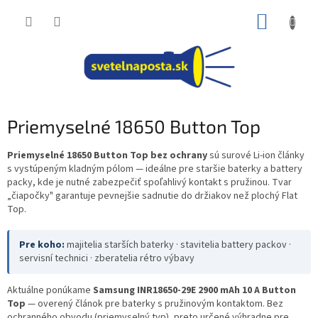
Prejsť
NÁKUP
na
obsah
KOŠÍK
Priemyselné 18650 Button Top
Priemyselné 18650 Button Top bez ochrany
sú surové Li-ion články
s vystúpeným kladným pólom — ideálne pre staršie baterky a battery
packy, kde je nutné zabezpečiť spoľahlivý kontakt s pružinou. Tvar
„čiapočky" garantuje pevnejšie sadnutie do držiakov než plochý Flat
Top.
Pre koho:
majitelia starších baterky · stavitelia battery packov ·
servisní technici · zberatelia rétro výbavy
Aktuálne ponúkame
Samsung INR18650-29E 2900 mAh 10 A Button
Top
— overený článok pre baterky s pružinovým kontaktom. Bez
ochranného obvodu (priemyselný typ), preto určené výhradne pre