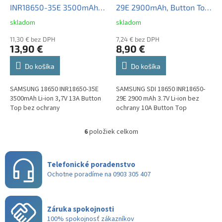
INR18650-35E 3500mAh
29E 2900mAh, Button Top
Li-ion 3,7V 13A Button Top
3.7V, bez ochrany, 10A
skladom
skladom
Priemerné
Priemerné
bez ochrany
hodnotenie
hodnotenie
11,30 € bez DPH
7,24 € bez DPH
produktu
produktu
13,90 €
8,90 €
je
je
5,0
2,0
Do košíka
Do košíka
z
z
5
5
SAMSUNG 18650 INR18650-35E
SAMSUNG SDI 18650 INR18650-
hviezdičiek.
hviezdičiek.
3500mAh Li-ion 3,7V 13A Button
29E 2900 mAh 3.7V Li-ion bez
Top bez ochrany
ochrany 10A Button Top
6
položiek celkom
O
v
l
á
Telefonické poradenstvo
d
Ochotne poradíme na 0903 305 407
a
c
i
Záruka spokojnosti
e
100% spokojnosť zákazníkov
p