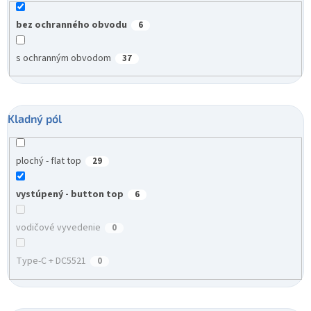
bez ochranného obvodu
6
s ochranným obvodom
37
Kladný pól
plochý - flat top
29
vystúpený - button top
6
vodičové vyvedenie
0
Type-C + DC5521
0