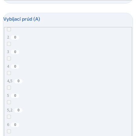
Vybíjací prúd (A)
2
0
3
0
4
0
4,5
0
5
0
5,2
0
6
0