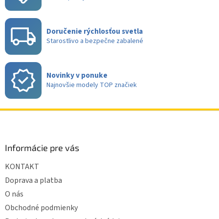
r
v
k
Doručenie rýchlosťou svetla
y
Starostlivo a bezpečne zabalené
v
ý
p
i
Novinky v ponuke
s
Najnovšie modely TOP značiek
u
Z
á
p
ä
Informácie pre vás
t
KONTAKT
i
e
Doprava a platba
O nás
Obchodné podmienky