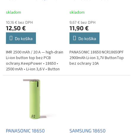
k
Button Top bez ochrany
ion 3,7V ButtonTop bez
t
ochrany 10A
skladom
skladom
o
10,16 € bez DPH
9,67 € bez DPH
v
12,50 €
11,90 €
Do košíka
Do košíka
IMR 2500 mAh / 20 A — high-drain
PANASONIC 18650 NCR18650PF
Li-ion button top bez PCB
2900mAh Li-ion 3,7V ButtonTop
ochrany.KeepPower • 18650 •
bez ochrany 10A
2500 mAh • Li-ion 3,6 V • Button
top • 20 A
PANASONIC 18650
SAMSUNG 18650