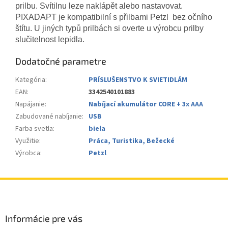
prilbu. Svítilnu leze naklápět alebo nastavovat.
PIXADAPT je kompatibilní s přilbami Petzl bez očního
štítu. U jiných typů prilbách si overte u výrobcu prilby
slučitelnost lepidla.
Dodatočné parametre
Kategória
:
PRÍSLUŠENSTVO K SVIETIDLÁM
EAN
:
3342540101883
Napájanie
:
Nabíjací akumulátor CORE + 3x AAA
Zabudované nabíjanie
:
USB
Farba svetla
:
biela
Využitie
:
Práca, Turistika, Bežecké
Výrobca
:
Petzl
Z
á
p
ä
Informácie pre vás