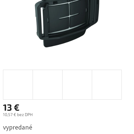
13 €
10,57 € bez DPH
Jednotková
vypredané
cena: