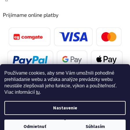
Prijímame online platby
Používame cookies, aby sme Vám umožnili pohodlné
prehliadanie webu a vďaka analýze prevádzky webu
neustále zlepšovali jeho funkcie, výkon a použiteľnosť.
Viac informácií
tu
.
Vytvoril Shoptet
Nastavenie
Copyright 2026
SvetelnaPosta.sk
. Všetky práva vyhradené.
Doprava zdarma pri nákupe nad 40 eur
Odmietnuť
Súhlasím
Upraviť nastavenie cookies