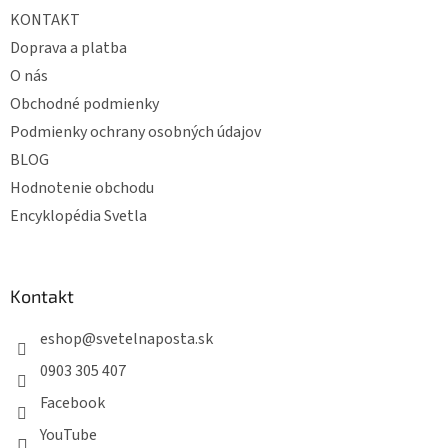
t
KONTAKT
i
e
Doprava a platba
O nás
Obchodné podmienky
Podmienky ochrany osobných údajov
BLOG
Hodnotenie obchodu
Encyklopédia Svetla
Kontakt
eshop
@
svetelnaposta.sk
0903 305 407
Facebook
YouTube