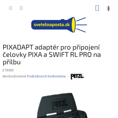
Prejsť
NÁKUP
na
obsah
KOŠÍK
PIXADAPT adaptér pro připojení
čelovky PIXA a SWIFT RL PRO na
přilbu
E78005
Priemerné
Neohodnotené
Podrobnosti hodnotenia
hodnotenie
produktu
je
0,0
z
5
hviezdičiek.