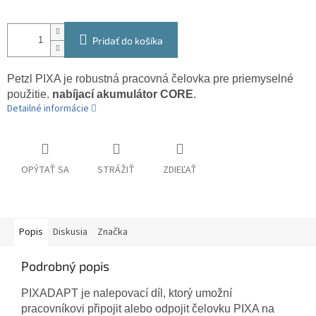
Pridať do košíka
Petzl PIXA je robustná pracovná čelovka pre priemyselné
použitie.
nabíjací akumulátor CORE
.
Detailné informácie
OPÝTAŤ SA
STRÁŽIŤ
ZDIEĽAŤ
Popis
Diskusia
Značka
Podrobný popis
PIXADAPT je nalepovací díl, ktorý umožní
pracovníkovi připojit alebo odpojit čelovku PIXA na