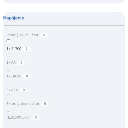
Napájanie
Interný akumulátor
0
1x 21700
1
1x AA
0
1x 18650
0
3x AAA
0
Externý akumulátor
0
HLB1500 Li-ion
0