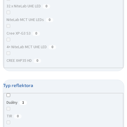
32 x NiteLab UHE LED
0
NiteLab MCT UHE LEDs
0
Cree XP-G3 S3
0
4× NiteLab MCT UHE LED
0
CREE XHP35 HD
0
Typ reflektora
Duálny
1
TIR
0