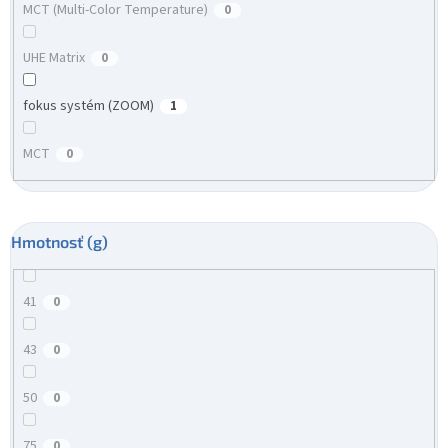
MCT (Multi-Color Temperature)
0
UHE Matrix
0
fokus systém (ZOOM)
1
MCT
0
Hmotnosť (g)
41
0
43
0
50
0
75
0