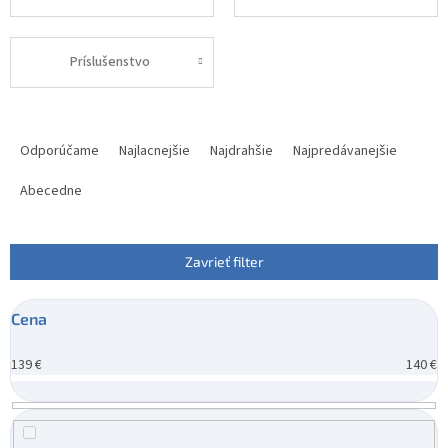
Príslušenstvo
R
a
Odporúčame
Najlacnejšie
Najdrahšie
Najpredávanejšie
d
e
Abecedne
n
i
e
Zavrieť filter
p
r
Cena
o
d
139
€
140
€
u
k
t
o