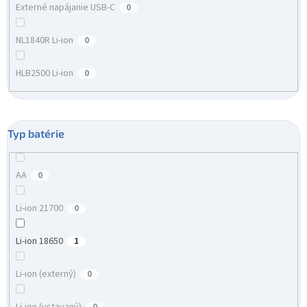
Externé napájanie USB-C
0
NL1840R Li-ion
0
HLB2500 Li-ion
0
Typ batérie
AA
0
Li-ion 21700
0
Li-ion 18650
1
Li-ion (externý)
0
Li-ion (vstavaný)
0