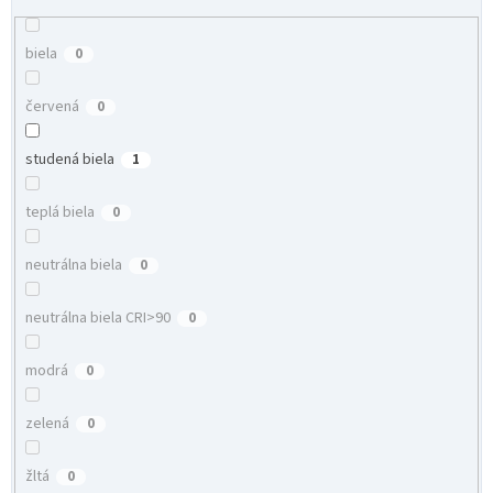
biela
0
červená
0
studená biela
1
teplá biela
0
neutrálna biela
0
neutrálna biela CRI>90
0
modrá
0
zelená
0
žltá
0