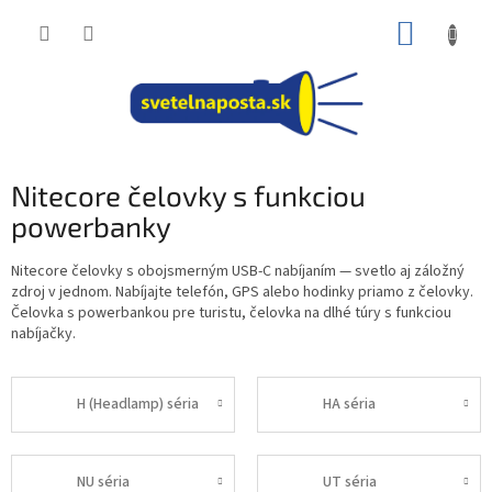
Prejsť
NÁKUP
na
obsah
KOŠÍK
Nitecore čelovky s funkciou
powerbanky
Nitecore čelovky s obojsmerným USB-C nabíjaním — svetlo aj záložný
zdroj v jednom. Nabíjajte telefón, GPS alebo hodinky priamo z čelovky.
Čelovka s powerbankou pre turistu, čelovka na dlhé túry s funkciou
nabíjačky.
H (Headlamp) séria
HA séria
NU séria
UT séria