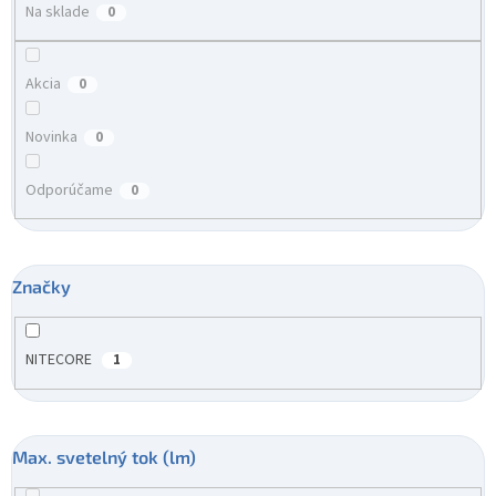
v
Na sklade
0
Akcia
0
Novinka
0
Odporúčame
0
Značky
NITECORE
1
Max. svetelný tok (lm)