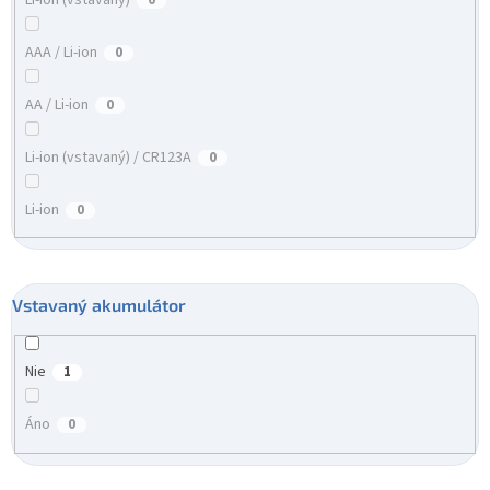
AAA / Li-ion
0
AA / Li-ion
0
Li-ion (vstavaný) / CR123A
0
Li-ion
0
Vstavaný akumulátor
Nie
1
Áno
0