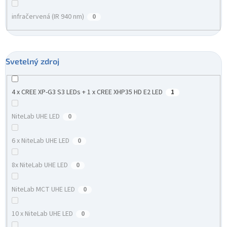
infračervená (IR 940 nm)
0
Svetelný zdroj
4 x CREE XP-G3 S3 LEDs + 1 x CREE XHP35 HD E2 LED
1
NiteLab UHE LED
0
6 x NiteLab UHE LED
0
8x NiteLab UHE LED
0
NiteLab MCT UHE LED
0
10 x NiteLab UHE LED
0