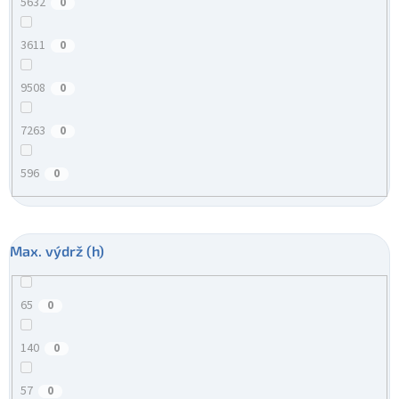
5632
0
3611
0
9508
0
7263
0
596
0
Max. výdrž (h)
65
0
140
0
57
0