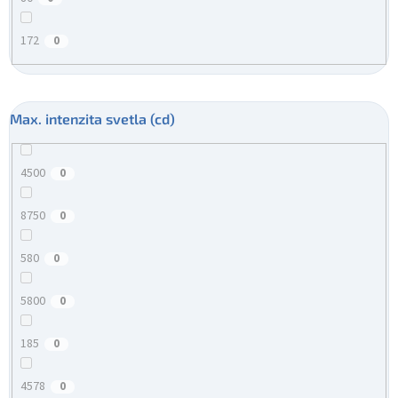
172
0
Max. intenzita svetla (cd)
4500
0
8750
0
580
0
5800
0
185
0
4578
0