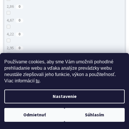
2,86
0
4,67
0
4,22
0
2,95
0
2,89
Používame cookies, aby sme Vám umožnili pohodlné
0
prehliadanie webu a vďaka analýze prevádzky webu
neustále zlepšovali jeho funkcie, výkon a použiteľnosť.
3,68
0
Viac informácií
tu
.
Nastavenie
Hĺbka (cm)
Doprava zdarma pri nákupe nad 40 eur
Odmietnuť
Súhlasím
3,2
0