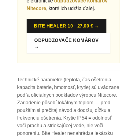
elektronické
odpudzovače komárov
Nitecore
, ktoré ich udržia ďalej.
BITE HEALER 10 · 27,00 € →
ODPUDZOVAČE KOMÁROV
→
Technické parametre (teplota, čas ošetrenia,
kapacita batérie, hmotnosť, krytie) sú uvádzané
podľa oficiálnych podkladov výrobcu Nitecore.
Zariadenie pôsobí lokálnym teplom — pred
použitím si prečítaj návod a dodržuj dĺžku a
frekvenciu ošetrenia. Krytie IP54 = odolnosť
voči prachu a striekajúcej vode, nie voči
ponoreniu. Bite Healer nenahrádza lekársku