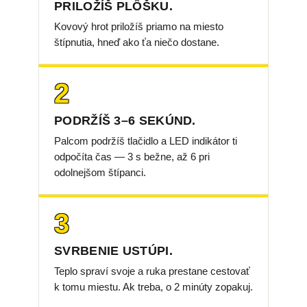
PRILOŽÍŠ PLÔŠKU.
Kovový hrot priložíš priamo na miesto
štípnutia, hneď ako ťa niečo dostane.
2
PODRŽÍŠ 3–6 SEKÚND.
Palcom podržíš tlačidlo a LED indikátor ti
odpočíta čas — 3 s bežne, až 6 pri
odolnejšom štípanci.
3
SVRBENIE USTÚPI.
Teplo spraví svoje a ruka prestane cestovať
k tomu miestu. Ak treba, o 2 minúty zopakuj.