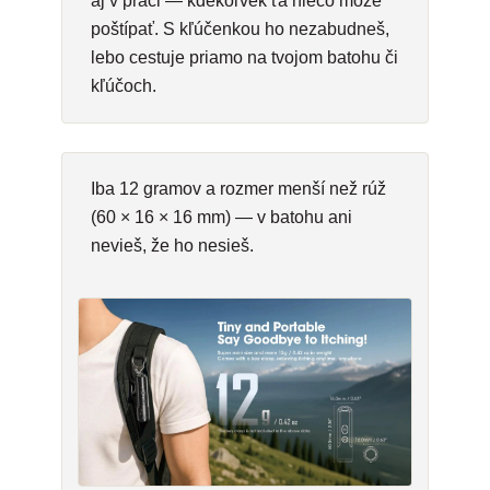
aj v práci — kdekoľvek ťa niečo môže
poštípať. S kľúčenkou ho nezabudneš,
lebo cestuje priamo na tvojom batohu či
kľúčoch.
Iba 12 gramov a rozmer menší než rúž
(60 × 16 × 16 mm) — v batohu ani
nevieš, že ho nesieš.