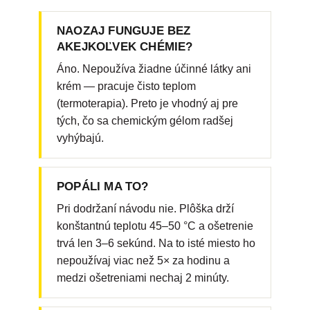
NAOZAJ FUNGUJE BEZ
AKEJKOĽVEK CHÉMIE?
Áno. Nepoužíva žiadne účinné látky ani
krém — pracuje čisto teplom
(termoterapia). Preto je vhodný aj pre
tých, čo sa chemickým gélom radšej
vyhýbajú.
POPÁLI MA TO?
Pri dodržaní návodu nie. Plôška drží
konštantnú teplotu 45–50 °C a ošetrenie
trvá len 3–6 sekúnd. Na to isté miesto ho
nepoužívaj viac než 5× za hodinu a
medzi ošetreniami nechaj 2 minúty.