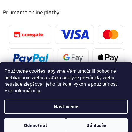
Prijímame online platby
Používame cookies, aby sme Vám umožnili pohodlné
prehliadanie webu a vďaka analýze prevádzky webu
neustále zlepšovali jeho funkcie, výkon a použiteľnosť.
Viac informácií
tu
.
Vytvoril Shoptet
Nastavenie
Copyright 2026
SvetelnaPosta.sk
. Všetky práva vyhradené.
Doprava zdarma pri nákupe nad 40 eur
Odmietnuť
Upraviť nastavenie cookies
Súhlasím