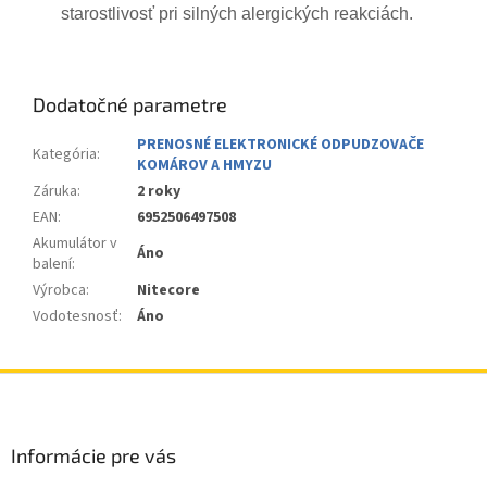
starostlivosť pri silných alergických reakciách.
Dodatočné parametre
PRENOSNÉ ELEKTRONICKÉ ODPUDZOVAČE
Kategória
:
KOMÁROV A HMYZU
Záruka
:
2 roky
EAN
:
6952506497508
Akumulátor v
Áno
balení
:
Výrobca
:
Nitecore
Vodotesnosť
:
Áno
Z
á
p
ä
Informácie pre vás
t