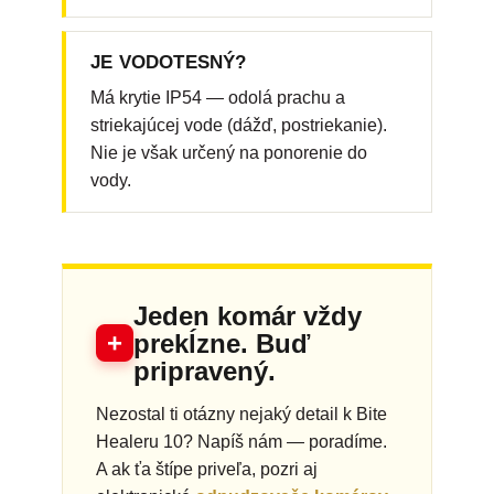
JE VODOTESNÝ?
Má krytie IP54 — odolá prachu a
striekajúcej vode (dážď, postriekanie).
Nie je však určený na ponorenie do
vody.
Jeden komár vždy
+
prekĺzne. Buď
pripravený.
Nezostal ti otázny nejaký detail k Bite
Healeru 10? Napíš nám — poradíme.
A ak ťa štípe priveľa, pozri aj