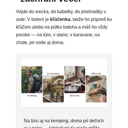
Vojde do vrecka, do kabelky, do priehradky v
aute. V balení je
kľúčenka
, takže ho pripneš ku
kľúčom alebo na pútko batoha a máš ho vždy
poruke — na túre, v stane, v karavane, na
chate, pri vode aj doma.
Na túru aj na kemping, doma pri deťoch