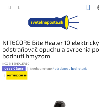
Prejsť
NÁKUP
na
obsah
KOŠÍK
NITECORE Bite Healer 10 elektrický
odstraňovač opuchu a svrbenia po
bodnutí hmyzom
NCX-BITEHEALER10
Priemerné
Neohodnotené
Podrobnosti hodnotenia
Odporúčame
hodnotenie
produktu
je
0,0
z
5
hviezdičiek.