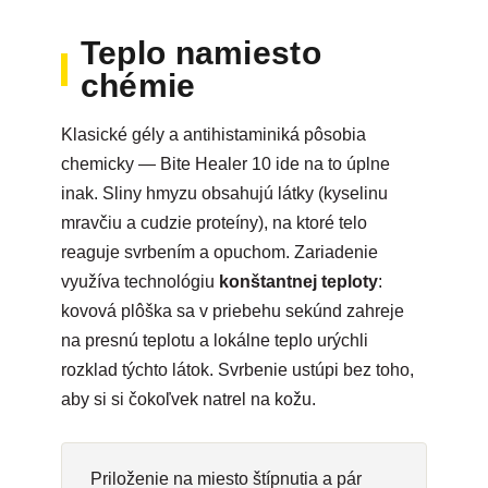
Teplo namiesto
chémie
Klasické gély a antihistaminiká pôsobia
chemicky — Bite Healer 10 ide na to úplne
inak. Sliny hmyzu obsahujú látky (kyselinu
mravčiu a cudzie proteíny), na ktoré telo
reaguje svrbením a opuchom. Zariadenie
využíva technológiu
konštantnej teploty
:
kovová plôška sa v priebehu sekúnd zahreje
na presnú teplotu a lokálne teplo urýchli
rozklad týchto látok. Svrbenie ustúpi bez toho,
aby si si čokoľvek natrel na kožu.
Priloženie na miesto štípnutia a pár