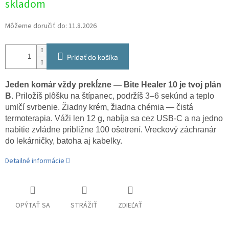
skladom
cena:
Môžeme doručiť do:
11.8.2026
Pridať do košíka
Jeden komár vždy prekĺzne — Bite Healer 10 je tvoj plán
B.
Priložíš plôšku na štípanec, podržíš 3–6 sekúnd a teplo
umlčí svrbenie. Žiadny krém, žiadna chémia — čistá
termoterapia. Váži len 12 g, nabíja sa cez USB-C a na jedno
nabitie zvládne približne 100 ošetrení. Vreckový záchranár
do lekárničky, batoha aj kabelky.
Detailné informácie
OPÝTAŤ SA
STRÁŽIŤ
ZDIEĽAŤ