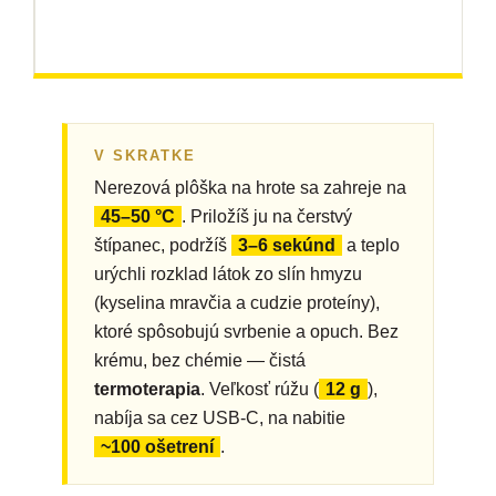
V SKRATKE
Nerezová plôška na hrote sa zahreje na
45–50 °C
. Priložíš ju na čerstvý
štípanec, podržíš
3–6 sekúnd
a teplo
urýchli rozklad látok zo slín hmyzu
(kyselina mravčia a cudzie proteíny),
ktoré spôsobujú svrbenie a opuch. Bez
krému, bez chémie — čistá
termoterapia
. Veľkosť rúžu (
12 g
),
nabíja sa cez USB-C, na nabitie
~100 ošetrení
.