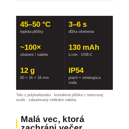
45–50 °C
3–6 s
teplota plôšky
dĺžka ošetrenia
~100×
130 mAh
ošetrení / nabitie
Li-ion · USB-C
12 g
IP54
60 × 16 × 16 mm
prach + striekajúca
voda
Telo z polykarbonátu · kontaktná plôška z nerezovej
ocele · zabudovaný indikátor nabitia.
Malá vec, ktorá
zachráni večer