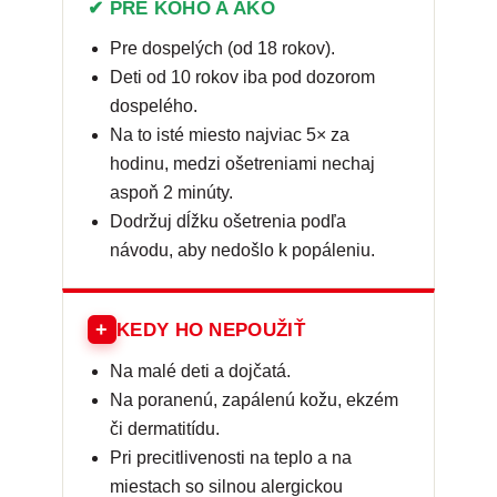
✔ PRE KOHO A AKO
Pre dospelých (od 18 rokov).
Deti od 10 rokov iba pod dozorom
dospelého.
Na to isté miesto najviac 5× za
hodinu, medzi ošetreniami nechaj
aspoň 2 minúty.
Dodržuj dĺžku ošetrenia podľa
návodu, aby nedošlo k popáleniu.
+
KEDY HO NEPOUŽIŤ
Na malé deti a dojčatá.
Na poranenú, zapálenú kožu, ekzém
či dermatitídu.
Pri precitlivenosti na teplo a na
miestach so silnou alergickou