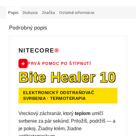
Popis
Diskusia
Značka
Ostatné informácie
Podrobný popis
NITECORE
®
+
PRVÁ POMOC PO ŠTÍPNUTÍ
Bite Healer 10
ELEKTRONICKÝ ODSTRAŇOVAČ
SVRBENIA · TERMOTERAPIA
Vreckový záchranár, ktorý
teplom
umlčí
svrbenie za pár sekúnd. Priložíš, podržíš — a
je pokoj. Žiadny krém, žiadne