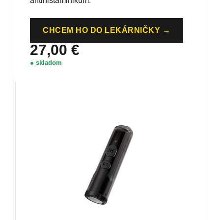
antihistaminikum.
CHCEM HO DO LEKÁRNIČKY →
27,00 €
● skladom