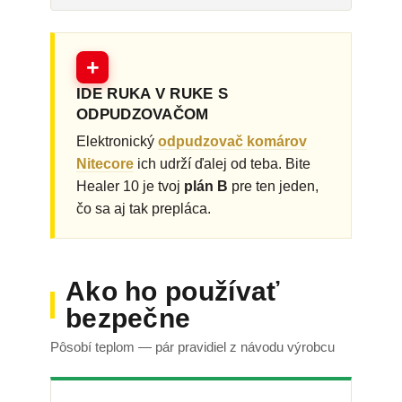
+
IDE RUKA V RUKE S
ODPUDZOVAČOM
Elektronický
odpudzovač komárov
Nitecore
ich udrží ďalej od teba. Bite
Healer 10 je tvoj
plán B
pre ten jeden,
čo sa aj tak prepláca.
Ako ho používať
bezpečne
Pôsobí teplom — pár pravidiel z návodu výrobcu