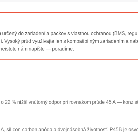
op) určený do zariadení a packov s vlastnou ochranou (BMS, regu
 Vysoký prúd využívajte len s kompatibilným zariadením a nabí
neistote nám napíšte — poradíme.
o 22 % nižší vnútorný odpor pri rovnakom prúde 45 A — konzist
A, silicon-carbon anóda a dvojnásobná životnosť. P45B je osve