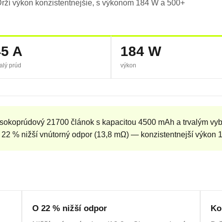
Drží výkon konzistentnejšie, s výkonom 184 W a 500+
45 A
184 W
valý prúd
výkon
okoprúdový 21700 článok s kapacitou 4500 mAh a trvalým vybíj
 22 % nižší vnútorný odpor (13,8 mΩ) — konzistentnejší výkon 
O 22 % nižší odpor
Ko