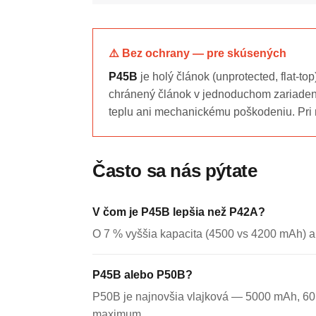
⚠️ Bez ochrany — pre skúsených
P45B
je holý článok (unprotected, flat-t
chránený článok v jednoduchom zariadení.
teplu ani mechanickému poškodeniu. Pri 
Často sa nás pýtate
V čom je P45B lepšia než P42A?
O 7 % vyššia kapacita (4500 vs 4200 mAh) a 
P45B alebo P50B?
P50B je najnovšia vlajková — 5000 mAh, 60 
maximum.