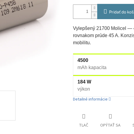
Pridať do koš
Vylepšený 21700 Molicel — 
rovnakom prúde 45 A. Konzis
mobilitu.
4500
mAh kapacita
184 W
výkon
Detailné informácie
TLAČ
OPÝTAŤ SA