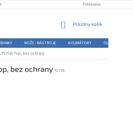
NKY
PODMIENKY OCHRANY OSOBNÝCH ÚDAJOV
Prihlásenie
BLOG
HODNO
NÁKUPNÝ
Prázdny košík
KOŠÍK
BANKY
NOŽE - NÁSTROJE
KOLIMÁTORY
OUTDOOR
3,7V Flat Top, bez ochrany
op, bez ochrany
71726