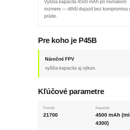
Vyššia kapacita 4500 mAh pri rovnakom
rozmere — dlhší dojazd bez kompromisu 
prúde.
Pre koho je P45B
Náročné FPV
vyššia kapacita aj výkon.
Kľúčové parametre
Formát
Kapacita
21700
4500 mAh (mi
4300)