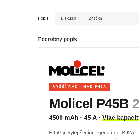
Popis
Diskusia
Značka
Podrobný popis
VYŠŠÍ RAD · NAD P42A
Molicel P45B
4500 mAh · 45 A ·
Viac kapacit
P45B je vylepšením legendárnej P42A — 