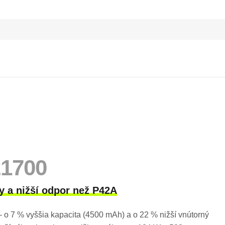
21700
y a nižší odpor než P42A
o 7 % vyššia kapacita (4500 mAh) a o 22 % nižší vnútorný