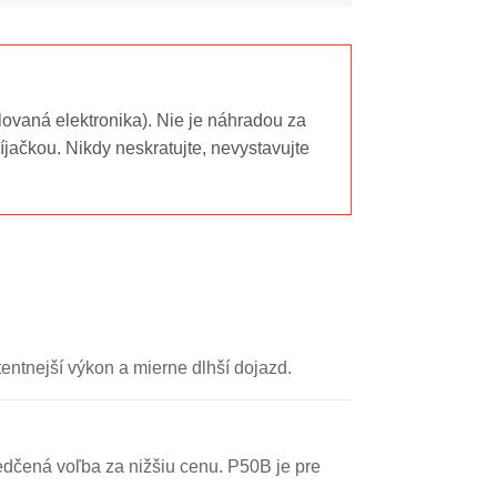
lovaná elektronika). Nie je náhradou za
jačkou. Nikdy neskratujte, nevystavujte
entnejší výkon a mierne dlhší dojazd.
dčená voľba za nižšiu cenu. P50B je pre