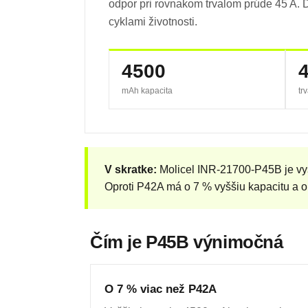
odpor pri rovnakom trvalom prúde 45 A. 
cyklami životnosti.
4500
mAh kapacita
tr
V skratke:
Molicel INR-21700-P45B je vys
Oproti P42A má o 7 % vyššiu kapacitu a o
Čím je P45B výnimočná
O 7 % viac než P42A