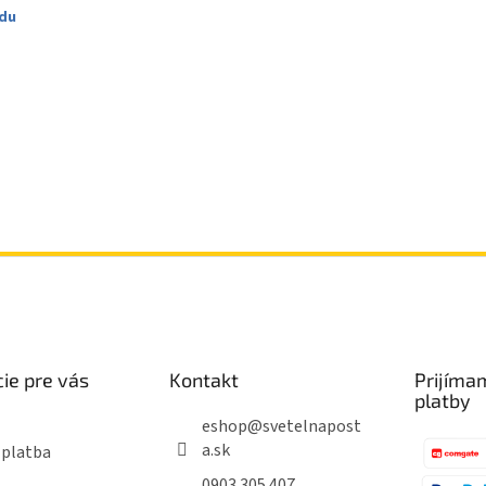
du
ie pre vás
Kontakt
Prijíma
platby
eshop
@
svetelnapost
a.sk
 platba
0903 305 407