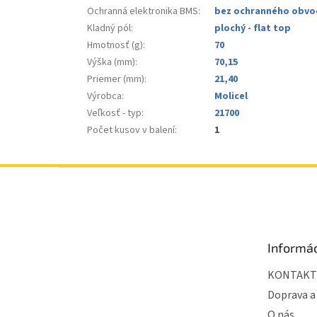
Ochranná elektronika BMS
:
bez ochranného obvo
Kladný pól
:
plochý - flat top
Hmotnosť (g)
:
70
Výška (mm)
:
70,15
Priemer (mm)
:
21,40
Výrobca
:
Molicel
Veľkosť - typ
:
21700
Počet kusov v balení
:
1
Z
á
p
ä
t
Informác
i
e
KONTAKT
Doprava a
O nás