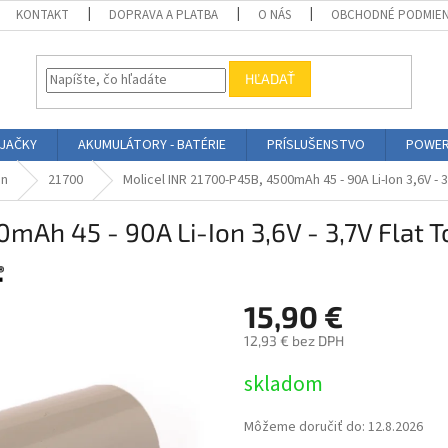
KONTAKT
DOPRAVA A PLATBA
O NÁS
OBCHODNÉ PODMIE
HĽADAŤ
ÍJAČKY
AKUMULÁTORY - BATÉRIE
PRÍSLUŠENSTVO
POWER
on
21700
Molicel INR 21700-P45B, 4500mAh 45 - 90A Li-Ion 3,6V - 
mAh 45 - 90A Li-Ion 3,6V - 3,7V Flat T
15,90 €
12,93 € bez DPH
Jednotková
skladom
cena:
Môžeme doručiť do:
12.8.2026