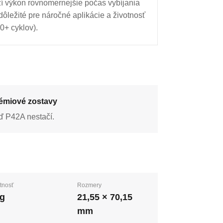
í výkon rovnomernejšie počas vybíjania
ôležité pre náročné aplikácie a životnosť
0+ cyklov).
émiové zostavy
ď P42A nestačí.
tnosť
Rozmery
 g
21,55 × 70,15
mm