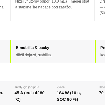
Nižší vnútorný odpor (13,8 mΩ) = menej strát
Drž
na
a stabilnejšie napätie pod záťažou.
— d
(50
E-mobilita & packy
Pr
dlhší dojazd, stabilita.
ke
Trvalý vybíjací prúd
Výkon
Hmo
n.
45 A (cut-off 80
184 W (10 s,
70
°C)
SOC 90 %)