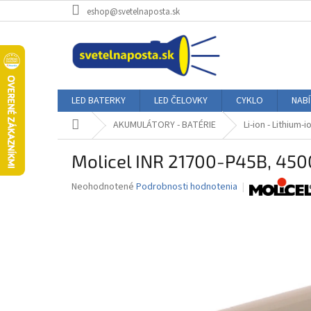
Prejsť
eshop@svetelnaposta.sk
na
obsah
LED BATERKY
LED ČELOVKY
CYKLO
NAB
Domov
AKUMULÁTORY - BATÉRIE
Li-ion - Lithium-i
Molicel INR 21700-P45B, 4500
Priemerné
Neohodnotené
Podrobnosti hodnotenia
hodnotenie
produktu
je
0,0
z
5
hviezdičiek.