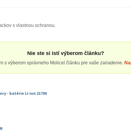
packov s vlastnou ochranou.
Nie ste si istí výberom článku?
 s výberom správneho Molicel článku pre vaše zariadenie.
Na
ry - batérie Li-ion 21700
NR