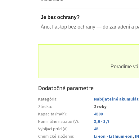
Je bez ochrany?
Áno, flat-top bez ochrany — do zariadení a 
Poradíme vám
Dodatočné parametre
Kategória
:
Nabíjateľné akumuláto
Záruka
:
2 roky
Kapacita (mAh)
:
4500
Nominálne napätie (V)
:
3,6 - 3,7
Vybíjací prúd (A)
:
45
Chemické zloženie
:
Li-ion - Lithium-ion
,
I