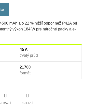
íka
4500 mAh a o 22 % nižší odpor než P42A pri
tentný výkon 184 W pre náročné packy a e-
45 A
trvalý prúd
21700
formát
STRÁŽIŤ
ZDIEĽAŤ