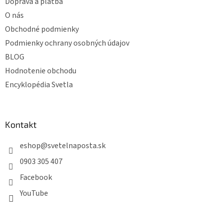
e
Doprava a platba
O nás
Obchodné podmienky
Podmienky ochrany osobných údajov
BLOG
Hodnotenie obchodu
Encyklopédia Svetla
Kontakt
eshop
@
svetelnaposta.sk
0903 305 407
Facebook
YouTube