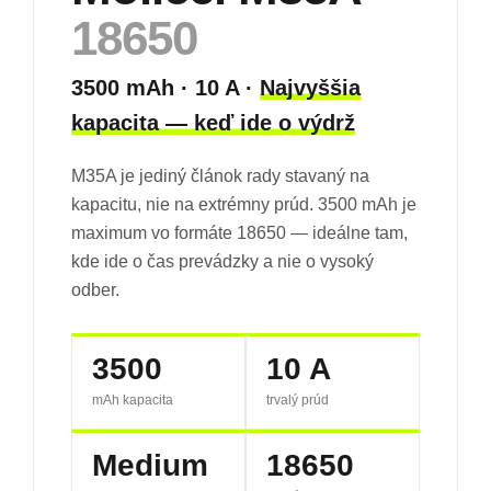
18650
3500 mAh · 10 A ·
Najvyššia
kapacita — keď ide o výdrž
M35A je jediný článok rady stavaný na
kapacitu, nie na extrémny prúd. 3500 mAh je
maximum vo formáte 18650 — ideálne tam,
kde ide o čas prevádzky a nie o vysoký
odber.
3500
10 A
mAh kapacita
trvalý prúd
Medium
18650