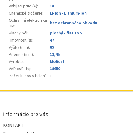
Vybíjací prúd (A)
:
10
Chemické zloženie
:
Li-ion - Lithium-ion
Ochranná elektronika
bez ochranného obvodu
BMS
:
Kladný pól
:
plochý - flat top
Hmotnosť (g)
:
47
Výška (mm)
:
65
Priemer (mm)
:
18,45
Výrobca
:
Molicel
Veľkosť - typ
:
18650
Počet kusov v balení
:
1
Z
á
p
ä
Informácie pre vás
t
KONTAKT
i