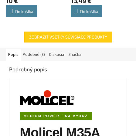
10 €
13,49 €
Do košíka
Do košíka
ZOBRAZIŤ VŠETKY SÚVISIACE PRODUKTY
Popis
Podobné (8)
Diskusia
Značka
Podrobný popis
MEDIUM POWER · NA VÝDRŽ
Molicel M35A