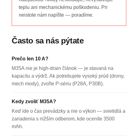
teplu ani mechanickému poškodeniu. Pri
neistote nám napíšte — poradíme.
Často sa nás pýtate
Prečo len 10 A?
M35A nie je high-drain článok — je stavaná na
kapacitu a výdrž. Ak potrebujete vysoký prúd (drony,
mech mody), zvoľte P-sériu (P28A, P30B).
Kedy zvoliť M35A?
Keď ide o čas prevádzky a nie o výkon — svietidlá a
zariadenia s nižším odberom, kde oceníte 3500
mAh.