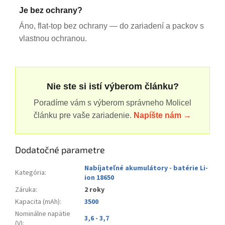
Je bez ochrany?
Áno, flat-top bez ochrany — do zariadení a packov s
vlastnou ochranou.
Nie ste si istí výberom článku?
Poradíme vám s výberom správneho Molicel
článku pre vaše zariadenie.
Napíšte nám →
Dodatočné parametre
Nabíjateľné akumulátory - batérie Li-
Kategória
:
ion 18650
Záruka
:
2 roky
Kapacita (mAh)
:
3500
Nominálne napätie
3,6 - 3,7
(V)
: