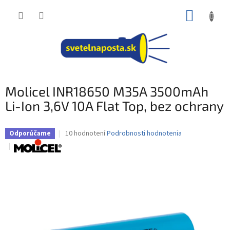
Prejsť
NÁKUP
na
obsah
KOŠÍK
Molicel INR18650 M35A 3500mAh
Li-Ion 3,6V 10A Flat Top, bez ochrany
Priemerné
10 hodnotení
Podrobnosti hodnotenia
Odporúčame
hodnotenie
produktu
je
4,2
z
5
hviezdičiek.