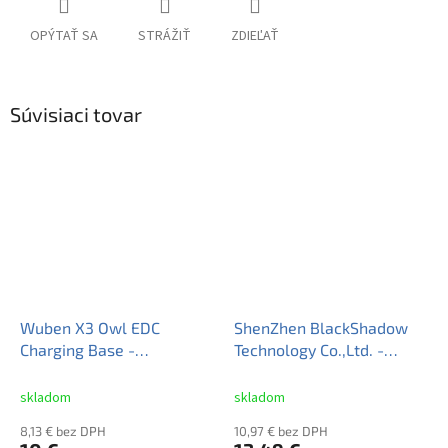
OPÝTAŤ SA
STRÁŽIŤ
ZDIEĽAŤ
Súvisiaci tovar
Wuben X3 Owl EDC
ShenZhen BlackShadow
Charging Base -
Technology Co.,Ltd. -
Bezdrôtová Nabíjačka
SolarStorm nabíjačka Li-
USB-C
Ion cyklistické Aku packy
skladom
skladom
8.4V
8,13 € bez DPH
10,97 € bez DPH