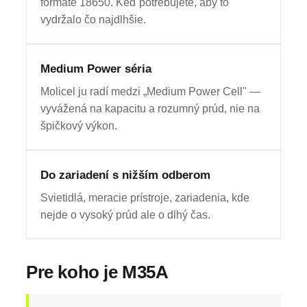
formáte 18650. Keď potrebujete, aby to
vydržalo čo najdlhšie.
Medium Power séria
Molicel ju radí medzi „Medium Power Cell" —
vyvážená na kapacitu a rozumný prúd, nie na
špičkový výkon.
Do zariadení s nižším odberom
Svietidlá, meracie prístroje, zariadenia, kde
nejde o vysoký prúd ale o dlhý čas.
Pre koho je M35A