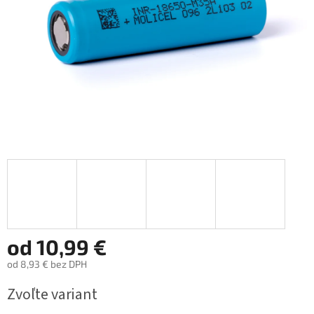
od
10,99 €
od
8,93 €
bez DPH
Jednotková
Zvoľte variant
cena: