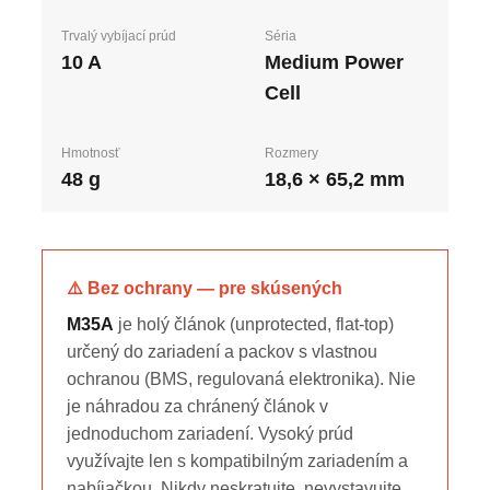
Trvalý vybíjací prúd
Séria
10 A
Medium Power
Cell
Hmotnosť
Rozmery
48 g
18,6 × 65,2 mm
⚠️ Bez ochrany — pre skúsených
M35A
je holý článok (unprotected, flat-top)
určený do zariadení a packov s vlastnou
ochranou (BMS, regulovaná elektronika). Nie
je náhradou za chránený článok v
jednoduchom zariadení. Vysoký prúd
využívajte len s kompatibilným zariadením a
nabíjačkou. Nikdy neskratujte, nevystavujte