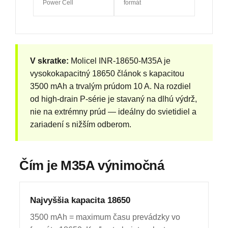
Power Cell
formát
V skratke:
Molicel INR-18650-M35A je
vysokokapacitný 18650 článok s kapacitou
3500 mAh a trvalým prúdom 10 A. Na rozdiel
od high-drain P-série je stavaný na dlhú výdrž,
nie na extrémny prúd — ideálny do svietidiel a
zariadení s nižším odberom.
Čím je M35A výnimočná
Najvyššia kapacita 18650
3500 mAh = maximum času prevádzky vo